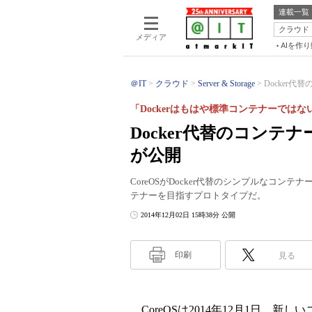
連載一覧
クラウド
メディア
AIを作
＠IT
クラウド
Server & Storage
Docker代替
「Dockerはもはや標準コンテナーではな
Docker代替のコンテナー
が公開
CoreOSがDocker代替のシンプルなコン
テナーを目指すプロトタイプだ。
2014年12月02日 15時38分 公開
印刷
見る
CoreOSは2014年12月1日、新