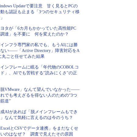
indows Updateで要注意 甘く見るとPCの
起動も認証も止まる「3つのセキュリティ移
行」
トヨタが「6カ月もかかっていた高性能PC
の調達」を不要に 何を変えたのか？
Tインフラ専門家の私でも、もうAIには勝
ない――「Active Directory」障害対応をA
Iに丸ごと任せてみた結果
インフレームに眠る「年代物のCOBOLコ
ド」、AIでも苦戦する"読みにくさ"の正
体
脱VMware」なんて望んでいなかった――
それでも考えざるを得ない人のための“3つ
筋道”
生成AIがあれば「脱メインフレームもでき
る」なんて気軽に言えるのは今のうち？
ExcelとCSVでデータ連携」をまだなくせ
ないのはなぜ？ 調査で見えたその原因