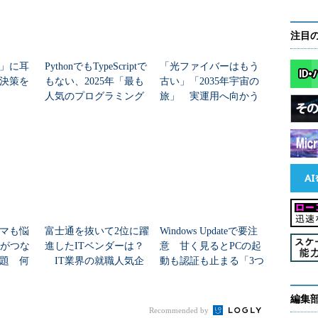
注目
」に耳
PythonでもTypeScriptで
「光ファイバーはもう
決策を
もない、2025年「最も
古い」「2035年宇宙の
人気のプログラミング
旅」 実運用へ向かう
言語」
データセンター新技術
マも悩
富士通を抜いて2位に躍
Windows Updateで要注
Nがつな
進したITベンダーは？
意 甘く見るとPCの起
題 何
IT業界の就職人気企
動も認証も止まる「3つ
た？
業トップ20
のセキュリティ移行」
編集
Recommended by