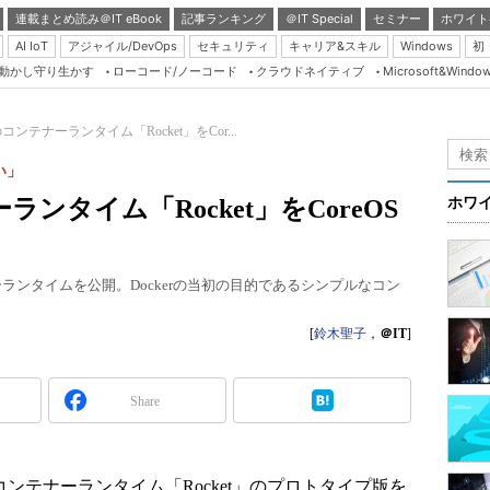
連載まとめ読み＠IT eBook
記事ランキング
＠IT Special
セミナー
ホワイト
AI IoT
アジャイル/DevOps
セキュリティ
キャリア&スキル
Windows
初
り動かし守り生かす
ローコード/ノーコード
クラウドネイティブ
Microsoft&Windo
Server & Storage
HTML5 + UX
のコンテナーランタイム「Rocket」をCor...
Smart & Social
い」
Coding Edge
ランタイム「Rocket」をCoreOS
ホワ
Java Agile
Database Expert
テナーランタイムを公開。Dockerの当初の目的であるシンプルなコン
Linux ＆ OSS
Master of IP Networ
[
鈴木聖子
，
＠IT
]
Security & Trust
Share
Test & Tools
Insider.NET
ブログ
しいコンテナーランタイム「Rocket」のプロトタイプ版を