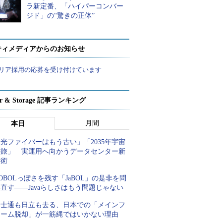
ラ新定番、「ハイパーコンバー
ジド」の“驚きの正体”
ティメディアからのお知らせ
リア採用の応募を受け付けています
ver & Storage 記事ランキング
月間
本日
光ファイバーはもう古い」「2035年宇宙
の旅」 実運用へ向かうデータセンター新
技術
OBOLっぽさを残す「JaBOL」の是非を問
直す――Javaらしさはもう問題じゃない
富士通も日立も去る、日本での「メインフ
レーム脱却」が一筋縄ではいかない理由