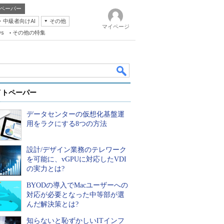
ペーパー
・中級者向けAI
その他
マイページ
ws
その他の特集
イトペーパー
データセンターの仮想化基盤運
用をラクにする8つの方法
設計/デザイン業務のテレワーク
k
を可能に、vGPUに対応したVDI
の実力とは?
BYODの導入でMacユーザーへの
対応が必要となった中等部が選
んだ解決策とは?
知らないと恥ずかしいITインフ