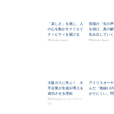
「楽しさ」を感じ、人
現場の「生の声
の心を動かすクリエイ
を傾け、真の解
ティビティを届ける
生み出していく
PR(dentsu Japan)
PR(dentsu Japan)
大阪ガスに学ぶ！ 大
アイリスオーヤ
手企業が生成AI導入を
んだ「無線LA
成功させる理由
がりにくい」問
を変えて解決し
PR(ITmedia エンタープライ
ズ)