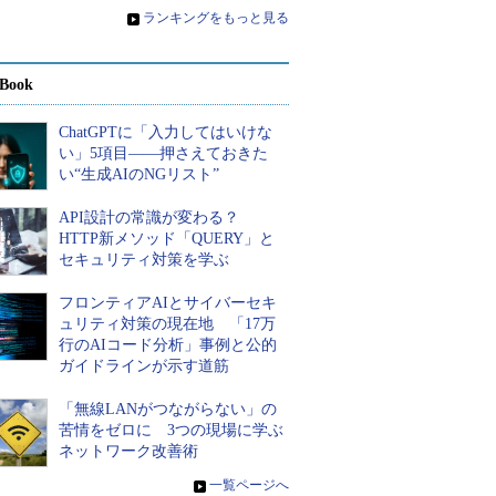
»
ランキングをもっと見る
Book
ChatGPTに「入力してはいけな
い」5項目――押さえておきた
い“生成AIのNGリスト”
API設計の常識が変わる？
HTTP新メソッド「QUERY」と
セキュリティ対策を学ぶ
フロンティアAIとサイバーセキ
ュリティ対策の現在地 「17万
行のAIコード分析」事例と公的
ガイドラインが示す道筋
「無線LANがつながらない」の
苦情をゼロに 3つの現場に学ぶ
ネットワーク改善術
»
一覧ページへ