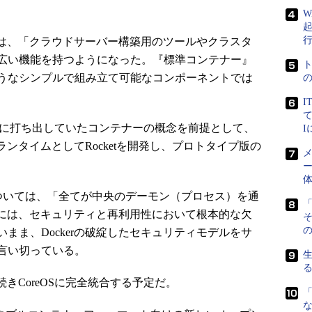
W
氏は、「クラウドサーバー構築用のツールやクラスタ
広い機能を持つようになった。『標準コンテナー』
うなシンプルで組み立て可能なコンポーネントでは
I
て
が最初に打ち出していたコンテナーの概念を前提として、
のランタイムとしてRocketを開発し、プロトタイプ版の
メ
ー
由については、「全てが中央のデーモン（プロセス）を通
「
デルには、セキュリティと再利用性において根本的な欠
の
まま、Dockerの破綻したセキュリティモデルをサ
言い切っている。
続きCoreOSに完全統合する予定だ。
「