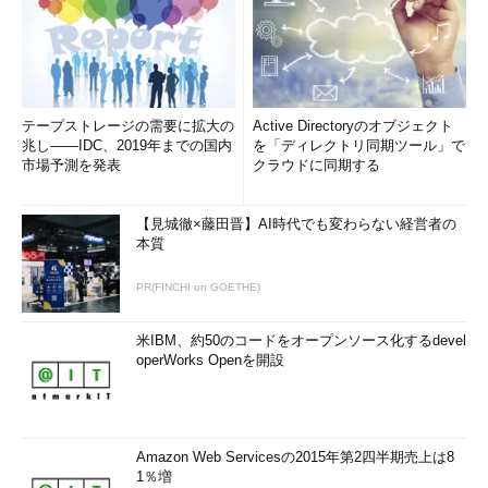
テープストレージの需要に拡大の
Active Directoryのオブジェクト
兆し――IDC、2019年までの国内
を「ディレクトリ同期ツール」で
市場予測を発表
クラウドに同期する
【見城徹×藤田晋】AI時代でも変わらない経営者の
本質
PR(FINCHI on GOETHE)
米IBM、約50のコードをオープンソース化するdevel
operWorks Openを開設
Amazon Web Servicesの2015年第2四半期売上は8
1％増