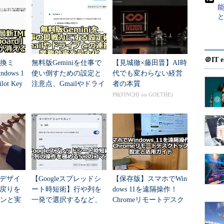
か確かめる
「
日本語入力システム（IME）
」で変換するたび、
＠IT e
変換ミ
無料版Geminiを仕事で
【見城徹×藤田晋】AI時
もあるだろう。特にスマートフォン／タブレットの
ows 1
使い倒すための設定と
代でも変わらない経営
誤入力と相まって入力効率を落とす原因になりがち
ot Key
注意点、Gmailやドライ
者の本質
ブ連携で差をつけろ
PR(FINCHI on GOETHE)
使う単語を登録しておけば、簡単に変換できるように
本語IMEなら大抵は単語登録が可能だ。
Eの種類によって異なる。本稿では「
Google日本語入
て、確実に正しい単語へ変換できるようにするため
デザイ
【Googleスプレッドシ
【保存版】スマホでWin
戻りを
ート時短術】行や列を
dows 11を遠隔操作！
インと実
一発で選択するなど、
Chromeリモートデスク
単語を登録する
消術
スプレッドシートの操
トップの設定と活用ガ
作を極める5つのショー
イド