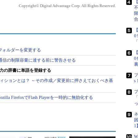
【
Copyright© Digital Advantage Corp. All Rights Reserved.
【
の同期フォルダーを変更する
【
0
ータ通信の制限容量に達する前に警告させる
日本語入力の辞書に単語を登録する
プ
ーティションとは？ ～その作成／変更前に押さえておくべき基
s
a FirefoxでFlash Playerを一時的に無効化する
「
語入力、Android搭載スマートフォン／タブレット
ネ
因
1
登録する
W