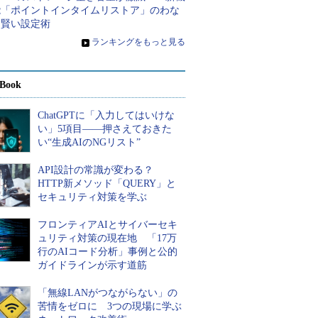
能「ポイントインタイムリストア」のわな
と賢い設定術
»
ランキングをもっと見る
Book
ChatGPTに「入力してはいけな
い」5項目――押さえておきた
い“生成AIのNGリスト”
API設計の常識が変わる？
HTTP新メソッド「QUERY」と
セキュリティ対策を学ぶ
フロンティアAIとサイバーセキ
ュリティ対策の現在地 「17万
行のAIコード分析」事例と公的
ガイドラインが示す道筋
「無線LANがつながらない」の
苦情をゼロに 3つの現場に学ぶ