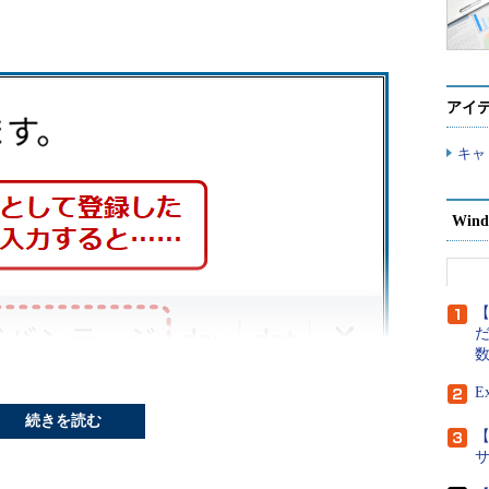
アイ
キャ
Wind
【
だ
E
続きを読む
【