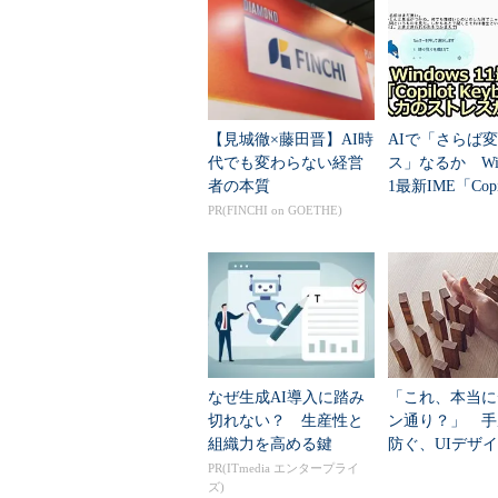
登録した単語が候補に表示される
辞書に登録した単語を削除する
会社名や人名といった固有名詞を
【見城徹×藤田晋】AI時
AIで「さらば
誤変換でイライラした経験は誰にで
代でも変わらない経営
ス」なるか Wind
場合、ソフトウェアキーボードでの
者の本質
1最新IME「Copil
board」を試す
だ。
PR(FINCHI on GOETHE)
そんなときはIMEの辞書に、よく
なる。現在では、Android用の日
ただ、単語登録の手順は日本語IM
力
」を対象に、辞書に単語を登録し
なぜ生成AI導入に踏み
「これ、本当に
の手順を説明する。
切れない？ 生産性と
ン通り？」 手
組織力を高める鍵
防ぐ、UIデザ
Google日本語入力の辞書に
装のギャップ解
PR(ITmedia エンタープライ
ズ)