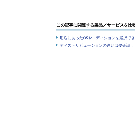
Google日本語入力の辞書に単語を
出す必要がある。
この記事に関連する製品／サービスを比
●Google日本語入力の設定画
用途にあったOSやエディションを選択できていま
まず、メール送信などテキスト入
ディストリビューションの違いは要確認！『
ド、オンスクリーンキーボード、画
Google日本語入力のものに切り
タンを長押しして、歯車アイコンが
語入力設定
」という画面が表示され