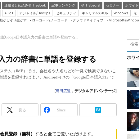
連載まとめ読み＠IT eBook
記事ランキング
＠IT Special
セミナー
ホワイト
AI IoT
アジャイル/DevOps
セキュリティ
キャリア&スキル
Windows
初
り動かし守り生かす
ローコード/ノーコード
クラウドネイティブ
Microsoft&Windo
Server & Storage
HTML5 + UX
oid版Google日本語入力の辞書に単語を登録する...
Smart & Social
Coding Edge
e日本語入力の辞書に単語を登録する
ホワ
Java Agile
ステム（IME）では、会社名や人名などが一発で検索できないこ
Database Expert
を登録すればよい。Android向けの「Google日本語入力」で
Linux ＆ OSS
[
島田広道
，
デジタルアドバンテージ
]
Master of IP Networ
Security & Trust
見る
Share
Test & Tools
Insider.NET
会員登録（無料）
すると全てご覧いただけます。
ブログ