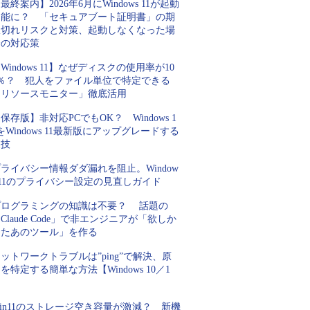
最終案内】2026年6月にWindows 11が起動
不能に？ 「セキュアブート証明書」の期
限切れリスクと対策、起動しなくなった場
合の対応策
Windows 11】なぜディスクの使用率が10
0％？ 犯人をファイル単位で特定できる
「リソースモニター」徹底活用
保存版】非対応PCでもOK？ Windows 1
をWindows 11最新版にアップグレードする
裏技
ライバシー情報ダダ漏れを阻止。Window
 11のプライバシー設定の見直しガイド
プログラミングの知識は不要？ 話題の
Claude Code」で非エンジニアが「欲しか
ったあのツール」を作る
ットワークトラブルは”ping”で解決、原
を特定する簡単な方法【Windows 10／1
】
in11のストレージ空き容量が激減？ 新機