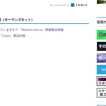
登録するには、Google日本語入力の設定画面を呼び
トカット
Recommended by
較（キーマンズネット）
面を呼び出すには
注目
すか？『Windows Server』関連製品情報
力の画面でソフトウェアキーボード（仮想キーボー
Linux』製品比較
面キーボード）を開く（キーボードはあらかじめ
替えておくこと）。その左下隅の入力モード切り替えボ
ポップアップしたら指を離す。すると「
Google 日本
るはずだ。