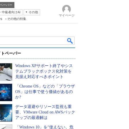
ペーパー
・中級者向けAI
その他
マイページ
ws
その他の特集
イトペーパー
Windows XPサポート終了やシス
テムブラックボックス化対策を
見据え対応すべきポイント
「Chrome OS」などの「ブラウザ
k
OS」は仕事で使う価値があるの
か?
データ退避やリソース監視も重
要、VMware Cloud on AWSバック
アップの最適解は
「Windows 10」を“使えない、危