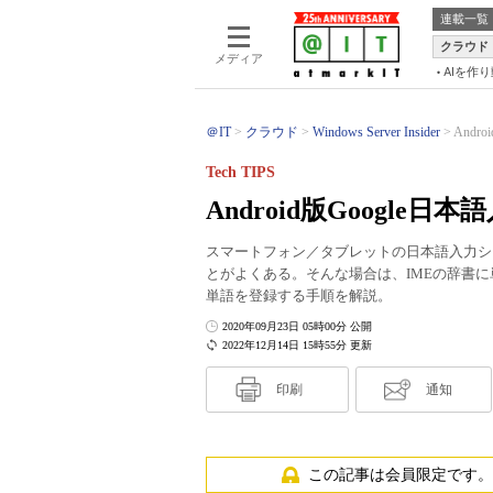
連載一覧
クラウド
メディア
AIを作
＠IT
クラウド
Windows Server Insider
Andr
Tech TIPS
Android版Googl
スマートフォン／タブレットの日本語入力シ
とがよくある。そんな場合は、IMEの辞書に単語
単語を登録する手順を解説。
2020年09月23日 05時00分 公開
2022年12月14日 15時55分 更新
印刷
通知
この記事は会員限定です。