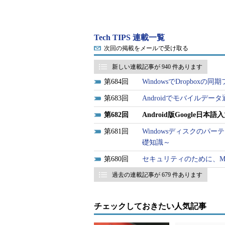
Tech TIPS 連載一覧
次回の掲載をメールで受け取る
新しい連載記事が 940 件あります
684
WindowsでDropbox
683
Androidでモバイルデ
682
Android版Google
681
Windowsディスクのパ
礎知識～
680
セキュリティのために、Mozill
過去の連載記事が 679 件あります
対象ソフトウェアとハードウェア：
Google日本
チェックしておきたい人気記事
■記事内目次
Google日本語入力の辞書に単語を