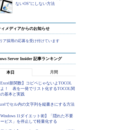
ないOS”にしない方法
ティメディアからのお知らせ
リア採用の応募を受け付けています
ows Server Insider 記事ランキング
月間
本日
Excel新関数】コピペじゃないよTOCOL
よ！ 表を一発でリスト化するTOCOL関
数の基本と実践
xcelでセル内の文字列を縦書きにする方法
Windows 11ダイエット術】「隠れた不要
サービス」を停止して軽量化する