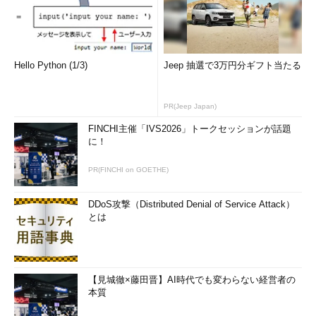
ストールされます。
］をクリックする。
▼
Hello Python (1/3)
Jeep 抽選で3万円分ギフト当たる
PR(Jeep Japan)
FINCHI主催「IVS2026」トークセッションが話題
に！
PR(FINCHI on GOETHE)
DDoS攻撃（Distributed Denial of Service Attack）
とは
コントロールパネルから自動適用時刻を変更する（その3）
これは自動メンテナンスの設定画面。開始時刻とスリープ解
除の設定項目しかない。
（4）
ここで指定した時刻になると、自動メンテナンスが
始まる。確認した限りでは、セキュリティスキャンなど他の
【見城徹×藤田晋】AI時代でも変わらない経営者の
メンテナンス作業より後に、更新プログラムの適用が始まる
本質
ことがあるようだ。そのため、ここで指定した時刻より数分
あるいは数十分遅れて適用される可能性がある。