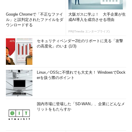
これは［自動更新を構成する］ダイアログ。
（3）
［有効］を選ぶ。
（4）
［
4 - 自動ダウンロードしインストール日時を指
Google Chromeで「不正なファイ
大阪ガスに学ぶ！ 大手企業が生
定
］を選ぶ。
ル」と誤判定されたファイルをダ
成AI導入を成功させる理由
（5）
［
自動メンテナンス時にインストールする
］から
チ
ウンロードする
ェックを外してオフにする
。もし、この項目が存在しない場
PR(ITmedia エンタープライズ)
合は、このすぐ後
＊2
の説明に従って更新プログラムを適用
してから、この作業を再開すること。
セキュリティベンダー2社のリポートに見る「攻撃
（6）
［1 - 毎週日曜日］から［7 - 毎週土曜日］のいずれ
の高度化」のいま (1/3)
かを選ぶ。
（7）
適用時刻を指定する。
Linux／OSSに不慣れでも大丈夫！ WindowsでDock
これで設定変更は完了だ。
erを扱う際のポイント
＊2
Windows 8／Windows Server 2012の場合、上記のグル
ープポリシーの設定を実現するには、次の更新プログラムを事
前に適用しておく必要がある。
国内市場に登場した「SD-WAN」、企業にどんなメ
リットをもたらすか
Windows RT と Windows 8 の Windows Server 2012 の
更新プログラムのロールアップ: 2013 年 10 月
（マイクロ
ソフト サポート技術情報）