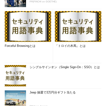
PR(FINCHI on GOETHE)
（5）
スリープ中のコンピューターをレジューム（復帰）
させて更新プログラムを自動適用するには、これにチェック
を入れてオンにする。
（6）
［OK］ボタンをクリックすると設定変更が反映され
る。
●適用するサイクル（間隔）を「毎日」から「毎週」に変更する
上記の手順で更新プログラムの適用時刻は変更できる。だが適
Forceful Browsingとは
「トロイの木馬」とは
用の間隔については、自動メンテナンスに実行間隔の設定がな
く、「毎日」というサイクルでしか実行できない
＊1
。
シングルサインオン（Single Sign-On：SSO）とは
＊1
自動メンテナンスはタスクスケジューラーのタスクとし
て実装されている。そのため、タスクスケジューラーで該当タ
スクの実行サイクルを変更すればよさそうだ。しかし、いつの
まにか設定がリセットされて元の「毎日」というサイクルに戻
っていた、という報告もネットでは目にする。自動メンテナン
Jeep 抽選で3万円分ギフト当たる
スのタスクをむやみに手動で変更するのは、気を付けた方がよ
さそうだ。