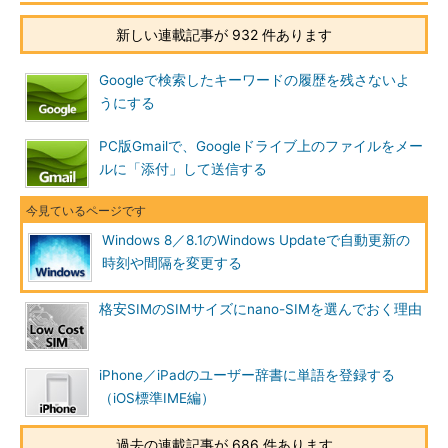
る）。
新しい連載記事が 932 件あります
従って、更新プログラムの自動適用時刻を変更するには、自動
Googleで検索したキーワードの履歴を残さないよ
メンテナンスの開始時刻を変更すればよい。それには、コントロ
うにする
ールパネルから「Windows Update」のアプレットを開いて、以
下のように操作する。
PC版Gmailで、Googleドライブ上のファイルをメー
ルに「添付」して送信する
Windows 8／8.1のWindows Updateで自動更新の
時刻や間隔を変更する
格安SIMのSIMサイズにnano-SIMを選んでおく理由
iPhone／iPadのユーザー辞書に単語を登録する
（iOS標準IME編）
コントロールパネルから自動適用時刻を変更する（その1）
これはWindows 8.1のコントロールパネルでWindows Upda
過去の連載記事が 686 件あります