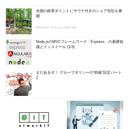
c）を起動したところ。
（1）
［コンピューターの構成］－［管理用テンプレー
全国の絶景ポイントにサウナ付きのシェア別荘を展
ト］－［Windowsコンポーネント］－［Windows Updat
開
e］を選択する。
（2）
［
自動更新を構成する
］をダブルクリックして開
PR(COCO VILLA on GOETHE)
く。
▼
Node.jsのMVCフレームワーク「Express」の基礎知
識とインストール (1/3)
まだあるぞ！ グループポリシーの“鉄板”設定パート
2
グループポリシーで自動適用の間隔を変更する（その2）