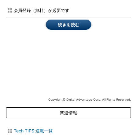
会員登録（無料）が必要です
ところがWindows 8やWindows 8.1では、上の設定画面から適
用時刻／間隔の設定項目がなくなっている。本TIPSでは、以前
続きを読む
のように適用時刻のスケジュールを変更する方法を紹介する。
設定方法
●Windows Updateの自動適用時刻を変更する
Windows 8／8.1やWindows Server 2012／2012 R2の場合、
Windows Updateによる更新プログラムの自動適用は、デフォル
トで「
自動メンテナンス
」というタスクの一部として実行され
る。
この自動メンテナンスには、システムが正常かどうか診断した
Copyright© Digital Advantage Corp. All Rights Reserved.
り、（更新プログラムを含む）ソフトウエアを更新したり、セキ
関連情報
ュリティスキャンを実施したり、といった他の作業も含まれる。
デフォルトでは毎日午前2時あるいは午前3時に実行される（た
だしユーザーがコンピューターを使用している場合は、アイドル
Tech TIPS 連載一覧
状態になるまで自動メンテナンスは延期または一時停止され