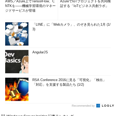
AWS／Azure上でTensorFlow、C
AzureでIoTプロジェクトを共同検
NTKを――機械学習環境のマネー
証する「IoTビジネス共創ラボ」
ジドサービスが登場
「LINE」に「Webカメラ」、のぞき見られた1月 (1/
3)
AngularJS
RSA Conference 2016に見る「可視化」「検出」
「対応」を支援する製品たち (1/2)
Recommended by