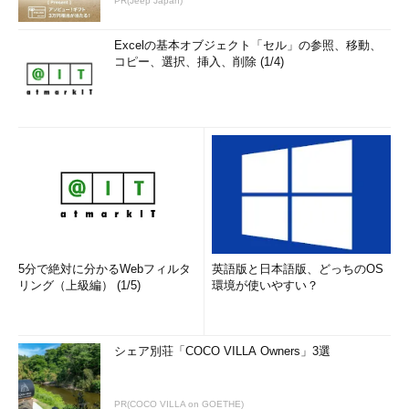
PR(Jeep Japan)
そこでグループポリシーを活用すると、更新プログラム適用を
自動メンテナンスから分離独立して別個に実行することで、これ
Excelの基本オブジェクト「セル」の参照、移動、
コピー、選択、挿入、削除 (1/4)
を実現できる。ただし
Windows 8／8.1無印エディションでは、
グループポリシーを利用できないため、以下の設定はできない
（レジストリ操作などで実現することは不可能ではないようだ
が、設定が複雑なのでお勧めできない）。
単体のコンピューターの設定を変更
する場合は、ローカルグループポリシ
・
グループ・ポリシー・エデ
ィタの使用法
ーエディター（gpedit.msc）を起動す
・
グループ・ポリシーの管理
る。Active Directory環境で設定を行
ツール（GPMC）を活用する
う場合は、適用したいActive
・
gpupdateでグループ・ポリ
5分で絶対に分かるWebフィルタ
英語版と日本語版、どっちのOS
Directoryのグループポリシーを選択し
シーの適用を強制する
リング（上級編） (1/5)
環境が使いやすい？
・
グループ・ポリシーのしく
た上で、グループポリシー管理コンソ
み
ールを利用する。設定項目は共通だ。
以下では、Windows 8.1での設定画面
シェア別荘「COCO VILLA Owners」3選
を例に挙げる。
まず、管理者権限を持つユーザーアカウントでサインインして
PR(COCO VILLA on GOETHE)