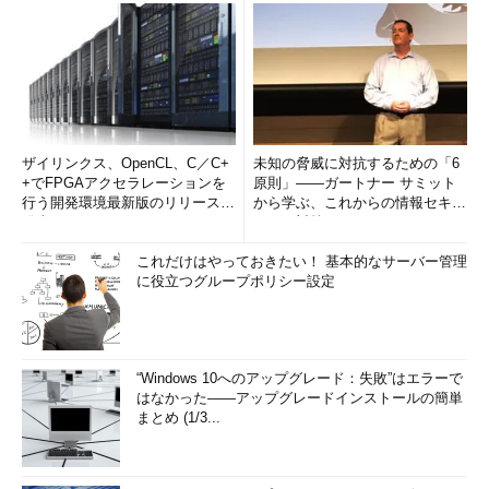
もっとも、Windows Updateで最新の更新プログラムを適用
していれば、上記のものも適用済みのはずだ（正確には、上記
のものを含む最新のロールアップが適用済みのはずだ）。従っ
て、インストールしたばかりで更新プログラムが未適用の
Windows 8／Windows Server 2012だけ注意すればよいだろ
う。
ザイリンクス、OpenCL、C／C+
未知の脅威に対抗するための「6
+でFPGAアクセラレーションを
原則」――ガートナー サミット
■関連リンク
行う開発環境最新版のリリースを
から学ぶ、これからの情報セキュ
Windows 8 / Windows Server 2012 では 「自動インスト
発表
リティ対策
ール」 の動作が変更されております
（マイクロソフト サ
これだけはやっておきたい！ 基本的なサーバー管理
ポート部門 WSUS 担当チームのブログ）
に役立つグループポリシー設定
■この記事と関連性の高い別の記事
Windows 7／Server 2008のWindows Updateの使い方
（設定編）
（TIPS）
“Windows 10へのアップグレード：失敗”はエラーで
はなかった――アップグレードインストールの簡単
シャットダウン時に更新プログラムを適用させる
まとめ (1/3...
（TIPS）
Windows Updateを無効化する
（TIPS）
Windows Update適用後の自動再起動を抑制する