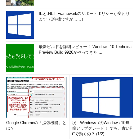
から、［Windows］＋［R］キーを押して［ファイル名を指定し
て実行］ダイアログを開き、「gpedit.msc」と入力・実行する。
IEと.NET Frameworkのサポートポリシーが変わり
ます（1年後ですが……）
ローカルグループポリシーエディターが起動したら、左ペイン
のツリーから［コンピューターの構成］－［管理用テンプレー
ト］－［Windowsコンポーネント］－［Windows Update］を選
択する。次に、右側のペインから［
自動更新を構成する
］をダブ
最新ビルドを詳細レビュー！ Windows 10 Technical
ルクリックし、表示されたダイアログで以下のように設定する。
Preview Build 9926がやってきた ...
Google Chromeの「拡張機能」と
祝、Windows 7のWindows 10無
は？
償アップグレード！ でも、古いP
グループポリシーで自動適用の間隔を変更する（その1）
Cで動くの？ (1/2)
これはローカルグループポリシーエディター（gpedit.ms