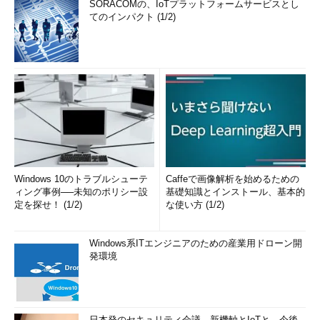
SORACOMの、IoTプラットフォームサービスとし
（TIPS）
てのインパクト (1/2)
Windows 7／Server 2008のWindows Updateの使い方
（基本編）
（TIPS）
「
Tech TIPS
」
Windows 10のトラブルシューテ
Caffeで画像解析を始めるための
ィング事例──未知のポリシー設
基礎知識とインストール、基本的
定を探せ！ (1/2)
な使い方 (1/2)
Windows系ITエンジニアのための産業用ドローン開
発環境
日本発のセキュリティ会議、新機軸とIoTと、今後