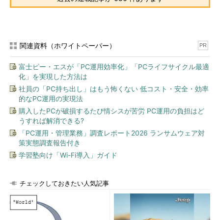
teアプレットを開いたところ。
（1）
左側のメニューから［設定の変更］を選ぶ。
▼
関連資料（ホワイトペーパー）
PR
富士ピー・エスが「PC運用効率化」「PCライフサイクル最適
化」を実現した方法は
社員の「PC持ち出し」はもう怖くない 低コスト・安全・効率
的なPC運用の実現法
購入したPCが破損するたび情シスが苦労 PC運用の負担はど
うすれば解消できる?
「PC運用・管理業務」調査レポート2026 ランサムウェア対
策実態調査報告付き
学習塾向け「Wi-Fi導入」ガイド
コントロールパネルから自動適用時刻を変更する（その2）
これはWindows Updateで「設定の変更」画面を開いたとこ
チェックしておきたい人気記事
ろ。
（2）
［更新プログラムを自動的にインストールする］が
選択されていることを確認する（これ以外だと
（3）
は表示
されない）。
（3）
［
更新プログラムはメンテナンス中に自動的にイン