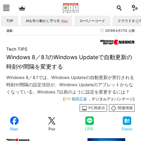
TOP
AIを作り動かし守り生かす
ロー/ノーコード
クラウドネイ
連載
2015年4月17日 公開
Tech TIPS
Windows 8／8.1のWindows Updateで自動更新の
時刻や間隔を変更する
Windows 8／8.1では、Windows Updateの自動更新が実行される
時刻や間隔の設定項目が、Windows Updateのアプレットからな
くなっている。Windows 7以前のように設定を変更するには？
[
島田広道
，デジタルアドバンテージ]
PC用表示
関連情報
Share
Post
LINE
Hatena