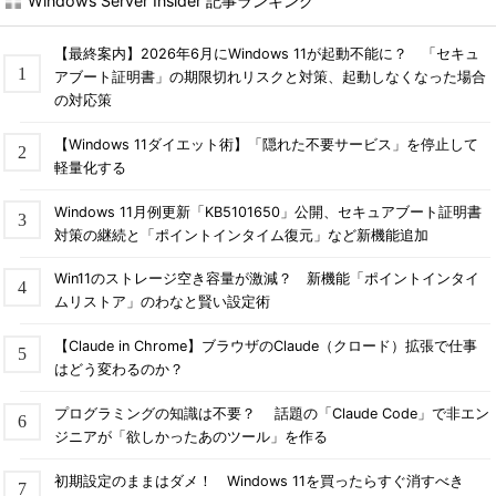
Windows Server Insider 記事ランキング
【最終案内】2026年6月にWindows 11が起動不能に？ 「セキュ
アブート証明書」の期限切れリスクと対策、起動しなくなった場合
の対応策
【Windows 11ダイエット術】「隠れた不要サービス」を停止して
軽量化する
Windows 11月例更新「KB5101650」公開、セキュアブート証明書
対策の継続と「ポイントインタイム復元」など新機能追加
Win11のストレージ空き容量が激減？ 新機能「ポイントインタイ
ムリストア」のわなと賢い設定術
【Claude in Chrome】ブラウザのClaude（クロード）拡張で仕事
はどう変わるのか？
プログラミングの知識は不要？ 話題の「Claude Code」で非エン
ジニアが「欲しかったあのツール」を作る
初期設定のままはダメ！ Windows 11を買ったらすぐ消すべき