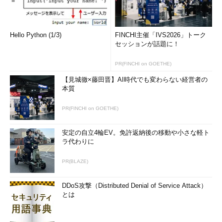
Hello Python (1/3)
FINCHI主催「IVS2026」トーク
セッションが話題に！
PR(FINCHI on GOETHE)
【見城徹×藤田晋】AI時代でも変わらない経営者の
本質
PR(FINCHI on GOETHE)
安定の自立4輪EV。免許返納後の移動や小さな軽ト
ラ代わりに
PR(BLAZE)
DDoS攻撃（Distributed Denial of Service Attack）
とは