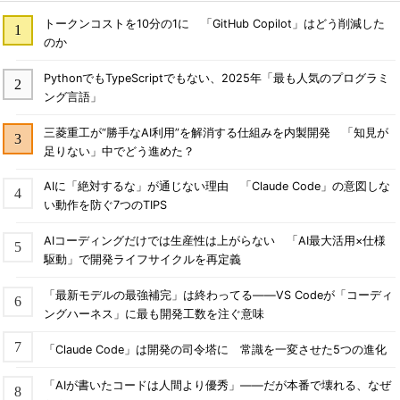
トークンコストを10分の1に 「GitHub Copilot」はどう削減した
のか
PythonでもTypeScriptでもない、2025年「最も人気のプログラミ
ング言語」
三菱重工が“勝手なAI利用”を解消する仕組みを内製開発 「知見が
足りない」中でどう進めた？
AIに「絶対するな」が通じない理由 「Claude Code」の意図しな
い動作を防ぐ7つのTIPS
AIコーディングだけでは生産性は上がらない 「AI最大活用×仕様
駆動」で開発ライフサイクルを再定義
「最新モデルの最強補完」は終わってる――VS Codeが「コーディ
ングハーネス」に最も開発工数を注ぐ意味
「Claude Code」は開発の司令塔に 常識を一変させた5つの進化
「AIが書いたコードは人間より優秀」――だが本番で壊れる、なぜ