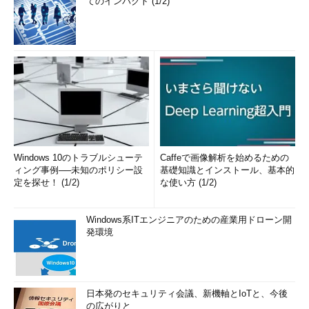
てのインパクト (1/2)
Windows 10のトラブルシューテ
Caffeで画像解析を始めるための
ィング事例──未知のポリシー設
基礎知識とインストール、基本的
定を探せ！ (1/2)
な使い方 (1/2)
Windows系ITエンジニアのための産業用ドローン開
発環境
日本発のセキュリティ会議、新機軸とIoTと、今後
の広がりと