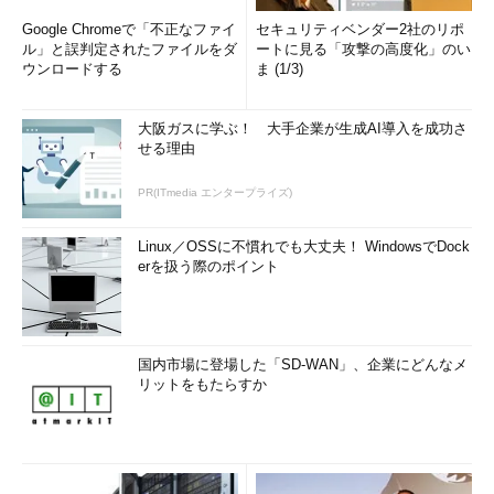
Google Chromeで「不正なファイ
セキュリティベンダー2社のリポ
ル」と誤判定されたファイルをダ
ートに見る「攻撃の高度化」のい
ウンロードする
ま (1/3)
大阪ガスに学ぶ！ 大手企業が生成AI導入を成功さ
せる理由
PR(ITmedia エンタープライズ)
Linux／OSSに不慣れでも大丈夫！ WindowsでDock
erを扱う際のポイント
国内市場に登場した「SD-WAN」、企業にどんなメ
リットをもたらすか