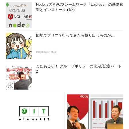
Node.jsのMVCフレームワーク「Express」の基礎知
識とインストール (1/3)
団地でフリマ？行ってみたら掘り出しものが…
PR(UR都市機構)
まだあるぞ！ グループポリシーの“鉄板”設定パート
2