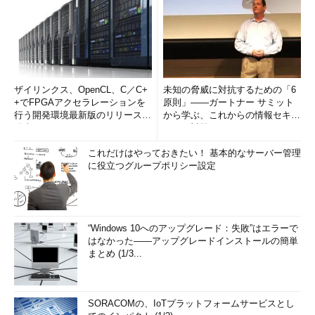
ザイリンクス、OpenCL、C／C+
未知の脅威に対抗するための「6
+でFPGAアクセラレーションを
原則」――ガートナー サミット
行う開発環境最新版のリリースを
から学ぶ、これからの情報セキュ
発表
リティ対策
これだけはやっておきたい！ 基本的なサーバー管理
に役立つグループポリシー設定
“Windows 10へのアップグレード：失敗”はエラーで
はなかった――アップグレードインストールの簡単
まとめ (1/3...
SORACOMの、IoTプラットフォームサービスとし