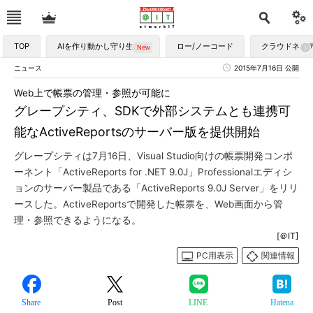
TOP
AIを作り動かし守り生かす
ロー/ノーコード
クラウドネイ
ニュース
2015年7月16日 公開
Web上で帳票の管理・参照が可能に
グレープシティ、SDKで外部システムとも連携可
能なActiveReportsのサーバー版を提供開始
グレープシティは7月16日、Visual Studio向けの帳票開発コンポ
ーネント「ActiveReports for .NET 9.0J」Professionalエディシ
ョンのサーバー製品である「ActiveReports 9.0J Server」をリリ
ースした。ActiveReportsで開発した帳票を、Web画面から管
理・参照できるようになる。
[＠IT]
PC用表示
関連情報
Share
Post
LINE
Hatena