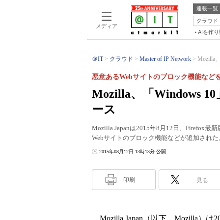
連載一覧
クラウド
メディア
AIを作
＠IT
クラウド
Master of IP Network
Mozill
悪意あるWebサイトのブロック機能など
Mozilla、「Window
ース
Mozilla Japanは2015年8月12日、Fir
Webサイトのブロック機能などが追加された
2015年08月12日 13時13分 公開
印刷
見る
Mozilla Japan（以下、Mozill