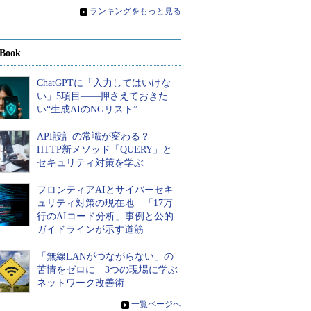
»
ランキングをもっと見る
Book
ChatGPTに「入力してはいけな
い」5項目――押さえておきた
い“生成AIのNGリスト”
API設計の常識が変わる？
HTTP新メソッド「QUERY」と
セキュリティ対策を学ぶ
フロンティアAIとサイバーセキ
ュリティ対策の現在地 「17万
行のAIコード分析」事例と公的
ガイドラインが示す道筋
「無線LANがつながらない」の
苦情をゼロに 3つの現場に学ぶ
ネットワーク改善術
»
一覧ページへ