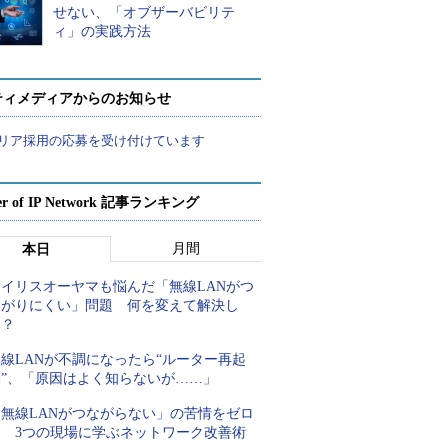
せない、「オブザーバビリテ
ィ」の実践方法
ティメディアからのお知らせ
リア採用の応募を受け付けています
er of IP Network 記事ランキング
月間
本日
アイリスオーヤマも悩んだ「無線LANがつ
ながりにくい」問題 何を変えて解決し
た？
線LANが不調になったら“ルーター再起
動”、「原因はよく知らないが……」
「無線LANがつながらない」の苦情をゼロ
に 3つの現場に学ぶネットワーク改善術