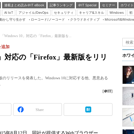
連載まとめ読み＠IT eBook
記事ランキング
＠IT Special
セミナー
ホワイト
AI IoT
アジャイル/DevOps
セキュリティ
キャリア&スキル
Windows
初
り動かし守り生かす
ローコード/ノーコード
クラウドネイティブ
Microsoft&Windo
Server & Storage
HTML5 + UX
a、「Windows 10」対応の「Firefox」最新版を...
Smart & Social
を追加
Coding Edge
s 10」対応の「Firefox」最新版をリリ
ホワ
Java Agile
Database Expert
efox最新版のリリースを発表した。Windows 10に対応する他、悪意ある
Linux ＆ OSS
。
Master of IP Networ
[
＠IT
]
Security & Trust
Share
Test & Tools
Insider.NET
ブログ
a）は2015年8月12日、同社が提供するWebブラウザー