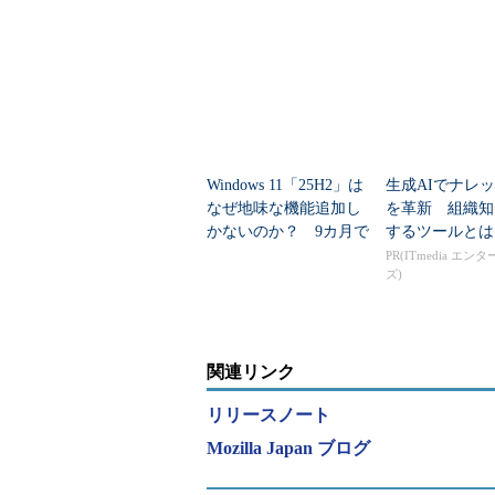
をMozillaが発表、Firef
0万人超が被害
o...
Windows 11「25H2」は
生成AIでナレ
なぜ地味な機能追加し
を革新 組織知
かないのか？ 9カ月で
するツールとは
進んだ“静かなる成熟”
PR(ITmedia エン
ズ)
関連リンク
リリースノート
Mozilla Japan ブログ