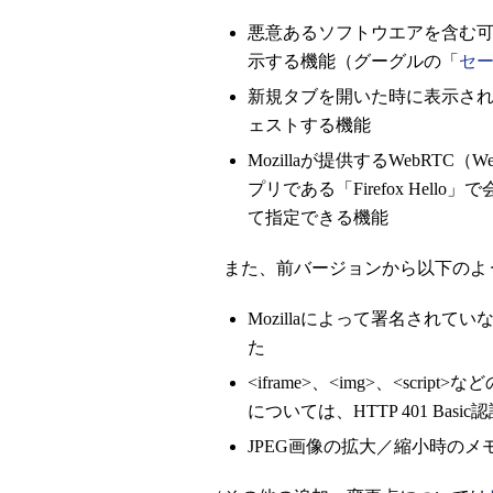
悪意あるソフトウエアを含む可
示する機能（グーグルの「
セー
新規タブを開いた時に表示さ
ェストする機能
Mozillaが提供するWebRTC（We
プリである「Firefox Hel
て指定できる機能
また、前バージョンから以下のよ
Mozillaによって署名され
た
<iframe>、<img>、<scr
については、HTTP 401 Ba
JPEG画像の拡大／縮小時の