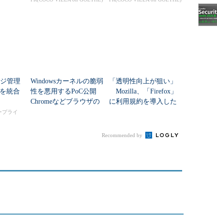
ッジ管理
Windowsカーネルの脆弱
「透明性向上が狙い」
を統合
性を悪用するPoC公開
Mozilla、「Firefox」
Chromeなどブラウザの
に利用規約を導入した
隔離機能も突破
理由を説明
タープライ
Recommended by