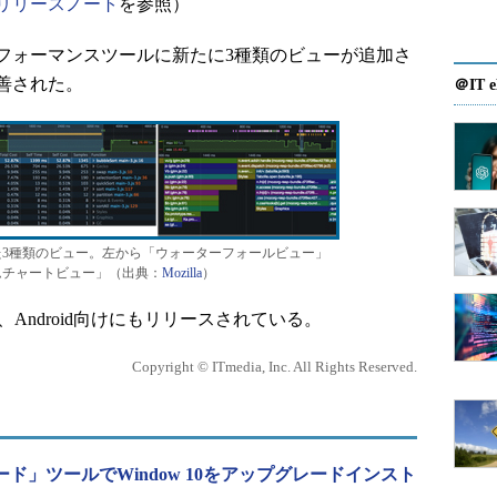
リリースノート
を参照）
ォーマンスツールに新たに3種類のビューが追加さ
善された。
＠IT e
3種類のビュー。左から「ウォーターフォールビュー」
ムチャートビュー」（出典：
Mozilla
）
、Android向けにもリリースされている。
Copyright © ITmedia, Inc. All Rights Reserved.
ンロード」ツールでWindow 10をアップグレードインスト