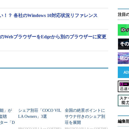
注目
？ 各社のWindows 10対応状況リファレンス
ォルトのWebブラウザーをEdgeから別のブラウザーに変更
能」が
シェア別荘「COCO VIL
全国の絶景ポイントに
を盗聴
LA Owners」3選
サウナ付きのシェア別
編集
ター「D
荘を展開
により、80
PR(COCO VILLA on GOETHE)
PR(COCO VILLA on GOETHE)