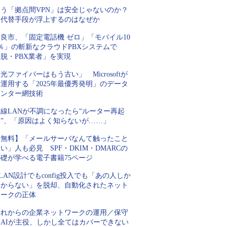
もう「拠点間VPN」は安全じゃないのか？
代替手段が浮上するのはなぜか
良市、「固定電話機 ゼロ」「モバイル10
％」の斬新なクラウドPBXシステムで
脱・PBX業者」を実現
光ファイバーはもう古い」 Microsoftが
運用する「2025年最優秀発明」のデータ
センター網技術
線LANが不調になったら“ルーター再起
動”、「原因はよく知らないが……」
【無料】「メールサーバなんて触ったこと
い」人も必見 SPF・DKIM・DMARCの
基礎が学べる電子書籍75ページ
LAN設計でもconfig投入でも「あの人しか
分からない」を脱却、自動化されたネット
ワークの正体
これからの企業ネットワークの運用／保守
はAIが主役、しかし全てはカバーできない