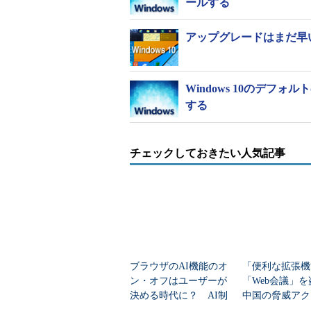
ールする
アップグレードはまだ早い！
Windows 10のデフ
する
チェックしておきたい人気記事
ブラウザのAI機能のオ
「便利な拡張機
ン・オフはユーザーが
「Web会議」
決める時代に？ AI制
中国の脅威アク
御機能を搭載すること
arkSpectre」