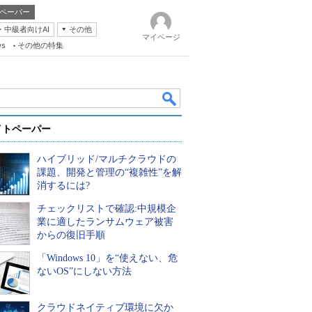
ペーパー
・中級者向けAI
その他
マイページ
ws
その他の特集
イトペーパー
ハイブリッド/マルチクラウドの
課題、開発と管理の“複雑性”を解
消するには?
チェックリストで確認:中規模企
k
業に適したランサムウェア被害
からの復旧手順
「Windows 10」を“使えない、危
ないOS”にしない方法
クラウドネイティブ環境に欠か