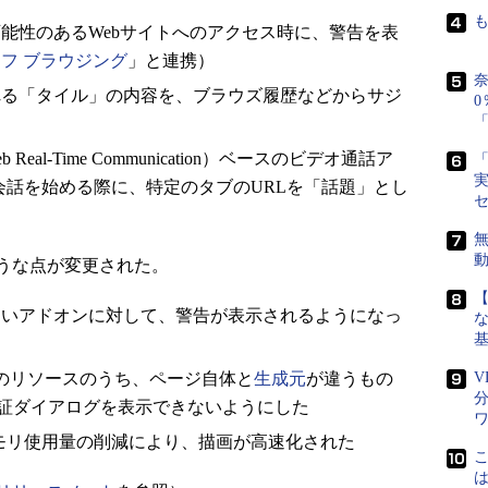
能性のあるWebサイトへのアクセス時に、警告を表
フ ブラウジング
」と連携）
奈
れる「タイル」の内容を、ブラウズ履歴などからサジ
0
「
b Real-Time Communication）ベースのビデオ通話ア
「
実
lo」で会話を始める際に、特定のタブのURLを「話題」とし
無
うな点が変更された。
ていないアドオンに対して、警告が表示されるようになっ
な
ipt>などのリソースのうち、ページ自体と
生成元
が違うもの
V
sic認証ダイアログを表示できないようにした
メモリ使用量の削減により、描画が高速化された