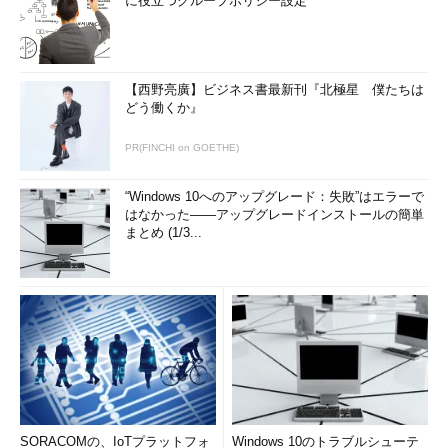
に役立つグループポリシー設定
レード直前の状態に戻るようになっている。
しかし確率は低いもののアップグレード作業が失敗して、何も
できなくなることがある。何度やっても（ある場所で）エラーが
【西野亮廣】ビジネス書最新刊『北極星 僕たちは
出て先へ進めない、アップグレード作業が途中で（無応答になっ
どう働くか』
て）止まって進まなくなる、再起動したら画面が真っ暗なまま起
動しない、といった具合だ。
PR(FINCHI on GOETHE)
アップグレードに失敗しても、条件付きながら元のWindows
“Windows 10へのアップグレード：失敗”はエラーで
OSに戻すことは可能だ（TIPS「
アップグレードしたWindows 10
はなかった――アップグレードインストールの簡単
を元のWindows 7／8.1に戻す
」参照）。元のWindows OSが正常
まとめ (1/3...
に起動するなら、例えば問題となりそうなアプリケーションやデ
バイスドライバを削除したり、不要なデバイスを外したりしてか
ら再度アップグレードしてみれば、成功することもよくある。
まれなことだが、再起動に失敗して二度と起動できなくなると
いうこともある。そんな場合は元の状態へ戻すのは諦め、リカバ
リディスクやフルバックアップなどから、以前の（もしくは購入
直後の）状態へ戻し、また環境を再構築しなければならない。
SORACOMの、IoTプラットフォ
Windows 10のトラブルシューテ