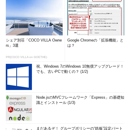
用できなくなるというのは、今までのWindows OSのアップグレ
ードでもよく見られた現象である。特に古いプリンタのドライバ
が用意されておらず、新しいOSへ移行できなかったり、移行し
てからドライバがないことに気が付いたり、ということも少なく
ない。
Windows 10ではWindows 7からのアップグレードパスも用意
シェア別荘「COCO VILLA Owne
Google Chromeの「拡張機能」と
rs」3選
は？
されているが、Windows 7の初期のころに導入されていたデバイ
ス（Windows XPやVistaからアップグレードして使っていたよう
PR(COCO VILLA on GOETHE)
なデバイス）などに対しては、デバイスドライバなどが提供され
ないこともある。アップグレードしてもそのまま使えるかどう
祝、Windows 7のWindows 10無償アップグレード！
でも、古いPCで動くの？ (1/2)
か、ベンダーのWebサイトなどでよく確認しておく必要がある。
Windows OSをアップグレードすると、デバイスドライバは基
本的にはアップグレード前のものを引き継ぐようになっているた
Node.jsのMVCフレームワーク「Express」の基礎知
め、そのまま使えることが多い。ただし、アップグレードではな
識とインストール (1/3)
くWindows 10を新たに導入した場合は、新規にドライバをイン
ストールする必要がある。Windows 10用と銘打ったドライバが
なくても、Windows 8／8.1向けのものを利用できることが多い
ので、試してみるとよいだろう。
まだあるぞ！ グループポリシーの“鉄板”設定パート