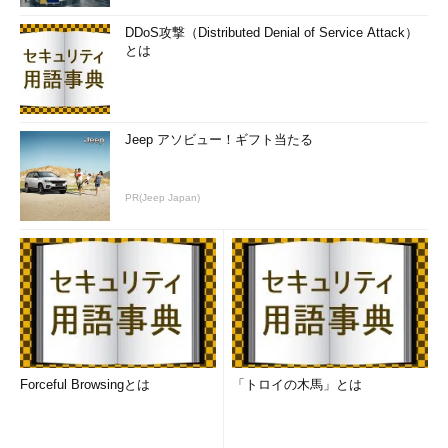
新しいOSがリリースされたのだから、すぐにでも導入してみ
DDoS攻撃（Distributed Denial of Service Attack）
たいと考えるユーザーは少なくないだろう。しかも今回は無償な
とは
のだから、アップグレードしない理由はないと思うかもしれな
い。
今回の無償提供プログラムでは、以下のような条件を満たす
Jeep アソビュー！ギフト当たる
Windows OSのユーザーなら無償でアップグレードできることに
なっている。
PR(Jeep Japan)
アップグレード元
アップグレード先
Windows 7 Starter SP1
Windows 10 Home
Windows 7 Home Basic SP1
Windows 7 Home Premium SP1
Windows 7 Professional SP1
Windows 10 Pro
Windows 7 Ultimate SP1
Windows 8（まずWindows 8.1
Windows 10 Home
Updateに更新する必要がある）
Forceful Browsingとは
「トロイの木馬」とは
Windows 8 Pro（まずWindows 8.1
Windows 10 Pro
Update Proに更新する必要がある）