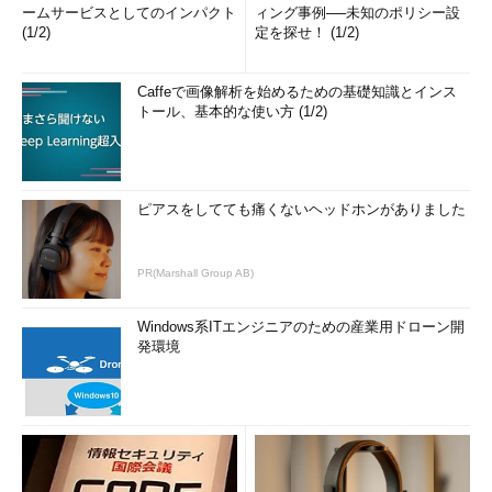
このような事態を避けるには、すぐにアップグレードせず、同
ームサービスとしてのインパクト
ィング事例──未知のポリシー設
じ機種のPCを使っている他のユーザーの情報を事前に収集して
(1/2)
定を探せ！ (1/2)
おく、というぐらいしか方法はない。フルバックアップしておけ
ばその時点の状態に戻せる可能性は高くなるが、リストア作業の
Caffeで画像解析を始めるための基礎知識とインス
ためにかかる時間などを考えると、特に理由がない限り、十分な
トール、基本的な使い方 (1/2)
情報を集めずに急いでアップグレードする必要はないだろう。
●機能や操作性などが変わることによる生産性の低下
ピアスをしてても痛くないヘッドホンがありました
Windows 10は、非常に大ざっぱに言えば、Windows 8.1をベー
スに操作性や機能を改善したWindows OSである。そのため、
Windows 8／8.1ユーザーにとってはあまり違和感なく使えるで
PR(Marshall Group AB)
あろう。
Windows系ITエンジニアのための産業用ドローン開
だがWindows 7ユーザーからすると、スタートボタン（スター
発環境
ト画面）の扱いやコントロールパネルや設定画面などのGUIの変
更、操作性が全く異なる、新しいWindowsストアアプリ（ユニバ
ーサルアプリ）など、戸惑う点も少なくないはずだ。特に
Windowsストアアプリと従来のデスクトップアプリの操作性や実
行環境の違いは、最初は理解しがたいだろう。