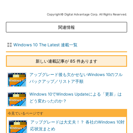
本記事では、既存のWindows 7やWindows 8.1ユーザーに向け
て、アップグレードによるメリットやデメリットなどを簡単にま
Copyright© Digital Advantage Corp. All Rights Reserved.
とめ、その後各ベンダーなどのWindows 10対応情報をまとめて
おく。
関連情報
Windows 10へのアップグレードとは？
Windows 10 The Latest 連載一覧
「アップグレード」とは、現在利用中のWindows OSに対して
上書きインストールすることにより、OSのバージョンを
新しい連載記事が 85 件あります
Windows 10にバージョンアップさせることである（インプレー
スアップグレードとも呼ばれる）。
アップグレード後も欠かせないWindows 10のフル
バックアップ／リストア手順
新規インストールや追加インストールと違い、既存のWindows
OSは失われるものの、ユーザーデータやアプリケーション、デ
Windows 10でWindows Updateによる「更新」は
バイスドライバ、アプリケーションやシステム各部の設定などは
どう変わったのか？
可能な限り引き継がれる。そのため、アップグレード後に障害が
発生しなければ、すぐにWindows 10を利用できる。
アップグレードは大丈夫！？ 各社のWindows 10対
具体的なアップグレードの処理内容は次のようになっている。
応状況まとめ