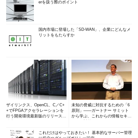
erを扱う際のポイント
CPU
1GHz以上のCPU。PAE、NX、SSE2というCPUの各機能を
サポートしていること
メモリ
32bit版では1GB／64bit版では2GB以上
ディスクの空き
32bit版では16GB／64bit版では20GB以上
国内市場に登場した「SD-WAN」、企業にどんなメ
リットをもたらすか
グラフィックス
DirectX 9（WDDM 1.0ドライバ）以上をサポートしている
カード
こと
ディスプレイ解
1024×600ピクセル以上
像度
Windows 10の要求仕様
●アップグレードの失敗によるデータやアプリケーションなどの
喪失の可能性
OSのアップグレード作業はほぼ全部自動的に行われ、ユーザ
ザイリンクス、OpenCL、C／C+
未知の脅威に対抗するための「6
+でFPGAアクセラレーションを
原則」――ガートナー サミット
ーは特に何もする必要はない。アップグレードの途中でディスク
行う開発環境最新版のリリースを
から学ぶ、これからの情報セキュ
領域が不足した、ハードウェアが要求仕様や互換性を満たしてい
発表
リティ対策
ない、ライセンスに同意しなかったなど、何らかの理由でアップ
これだけはやっておきたい！ 基本的なサーバー管理
グレードできない事態が発生すると、ロールバックしてアップグ