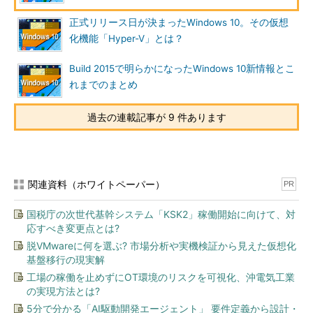
項目
内容
正式リリース日が決まったWindows 10。その仮想
化機能「Hyper-V」とは？
OSのバージ
元がWindows 7かWindows 8.1かに関係なく、Windows 10に
ョン
なる
Build 2015で明らかになったWindows 10新情報とこ
OSのエディ
元のエディションに応じて、Windows 10 HomeかWindows
ション
10 Proになる
れまでのまとめ
ライセンス認
認証された状態。新たに認証する必要はない
証
過去の連載記事が 9 件あります
ユーザーアカ
引き継がれる
ウント
ユーザープロ
ユーザーのドキュメントや写真などは引き継がれる。ユーザー
ファイル（ユ
の行った設定やアイコン、Webブラウザのお気に入り、IMEに
関連資料（ホワイトペーパー）
PR
ーザーデー
登録した単語なども引き継がれる。壁紙は引き継がれない
タ）
国税庁の次世代基幹システム「KSK2」稼働開始に向けて、対
元の
C:\Windows.oldフォルダの下に、そのまま移行できなかっ
応すべき変更点とは?
Windowsシ
た、元の\Windowsや\Program Files、Program Files (x86)、
脱VMwareに何を選ぶ? 市場分析や実機検証から見えた仮想化
ステム
C:\Usersフォルダの内容が移動させられる
基盤移行の現実解
C:以外のドラ
そのまま残る
工場の稼働を止めずにOT環境のリスクを可視化、沖電気工業
イブ
の実現方法とは?
Windows 7
削除される（Windows 10ではガジェットは利用できない）
5分で分かる「AI駆動開発エージェント」 要件定義から設計・