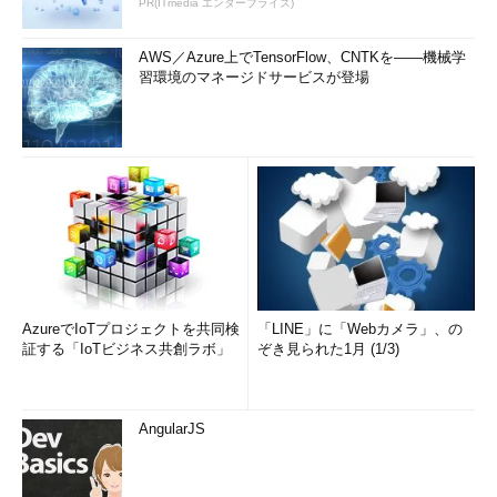
PR(ITmedia エンタープライズ)
様子をみながら情報収集をする、というのも賢明な選択かもしれ
ない。無償アップグレードは2016年7月まで有効なので、それま
AWS／Azure上でTensorFlow、CNTKを――機械学
でに決めればよいだろう。
習環境のマネージドサービスが登場
各社のアップグレード対応状況
以下では、各社のハードウェア／ソフトウェア／サービスの
Windows 10対応を一覧表で記している。リンク先をクリックす
ると、各社の対応状況（アップグレード対象製品やアップグレー
ド時の注意点など）が記載されたページにジャンプする。今後も
更新して、分野とベンダーを拡充していく。
ノートPC、デスクトップPC、タブレットPC
AzureでIoTプロジェクトを共同検
「LINE」に「Webカメラ」、の
プリンタ
証する「IoTビジネス共創ラボ」
ぞき見られた1月 (1/3)
複合機、複写機
スキャナー
AngularJS
周辺機器全般
ウイルス対策ソフトウェア
ソフトウェア全般