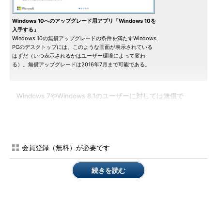
Windows 10へのアップグレード用アプリ「Windows 10を
入手する」
Windows 10の無償アップグレードの条件を満たすWindows
PCのデスクトップには、このような画面が表示されている
はずだ（いつ表示されるかはユーザー環境によって変わ
る）。無償アップグレードは2016年7月まで可能である。
Windows 7やWindows 8.1のユーザーに対しては無償で
Windows 10へアップグレードする権利が与えられているため、
上記の画面を見たら、すぐにでもアップグレードしたいかもしれ
ない。実際、Windows 10には、新しい機能や魅力的な機能も少
なくない。
会員登録（無料）が必要です
その一方で、Windows OSのアップグレードには、互換性の問
続きを読む
題やデバイスドライバなどの不足、仕様の変更などによって、今
まで利用できていたアプリケーションやシステムが動かなくなっ
たり、操作方法などが変わって、かえって使いづらくなっていた
りする危険性もある。