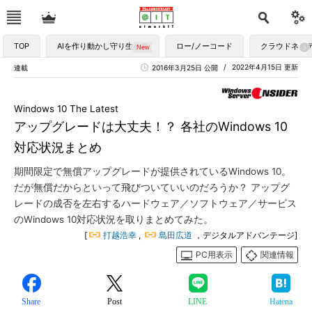
TOP
AIを作り動かし守り生かす
ロー/ノーコード
クラウドネイ
2022年4月15日 更新
連載
2016年3月25日 公開
Windows 10 The Latest
アップグレードは大丈夫！？ 各社のWindows 10
対応状況まとめ
期間限定で無償アップグレードが提供されているWindows 10。
だが無償だからといって飛びついていいのだろうか？ アップグ
レードの成否を左右するハードウェア／ソフトウェア／サービス
のWindows 10対応状況を取りまとめてみた。
[
打越浩幸
,
島田広道
，デジタルアドバンテージ]
PC用表示
関連情報
Share
Post
LINE
Hatena