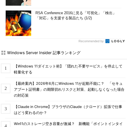
銀行のオンラインサービス
RSA Conference 2016に見る「可視化」「検出」
●ノートPC、デスクトップPC、タブレットPC
「対応」を支援する製品たち (1/2)
ベンダー名
対象製品の分類
情報ページへのリンク
Apple
Mac
Boot Camp を使って Mac で
Recommended by
Windows 10 を使う
Windows Server Insider 記事ランキング
ASUS
－
Windows 10 MDA特設サイト
JAPAN
NEC
LaVie、VALUESTARシリーズ
Windows 10サポートのご案内
【Windows 11ダイエット術】「隠れた不要サービス」を停止して
軽量化する
NEC
Mate、VersaProシリーズ
Windows 10 へアップグレード
可能なモデルとインストール手
【最終案内】2026年6月にWindows 11が起動不能に？ 「セキュ
順
アブート証明書」の期限切れリスクと対策、起動しなくなった場合
VAIO
－
Windows 10情報
の対応策
エプソン
－
OSアップグレード/アップデー
ト技術情報
【Claude in Chrome】ブラウザのClaude（クロード）拡張で仕事
はどう変わるのか？
サードウェー
Diginnosシリーズ
Windows 10アップグレード情
ブ（ドスパ
報
ラ）
Win11のストレージ空き容量が激減？ 新機能「ポイントインタイ