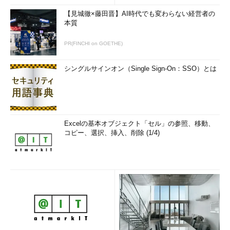
Windows 8.1 Update
Windows 10 Home
【見城徹×藤田晋】AI時代でも変わらない経営者の
Windows 8.1 Update Pro
Windows 10 Pro
本質
Windows 8.1 Update Pro with
Windows 10 Pro
Media Center
PR(FINCHI on GOETHE)
Windows Phone 8.1
Windows 10 Mobile
シングルサインオン（Single Sign-On：SSO）とは
※
32bit／64bitの違い
32bit OSは32bit OSへ、64bit OSは
64bit OSへのみアップグレード可能
※
今回の無償アップグレードの対象
Enterpriseエディションは
外
SA（Software Assurance）などで対
・Windows 7 Enterprise
応
・Windows 8／8.1 Enterprise
Excelの基本オブジェクト「セル」の参照、移動、
コピー、選択、挿入、削除 (1/4)
Windows 10無償アップグレードの対象OSとエディション
アップグレードによって起こる可能性のある問題
Windows 10にアップグレードすると起こる可能性のある問題
としては、次のようなことが考えられる。
●アプリケーションやツールなどの互換性の問題