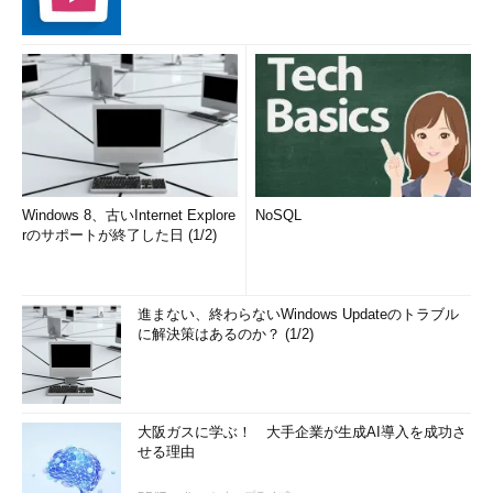
Windowsやタブレット、スマホでも同じブラウザを使うというの
も良い解決方法かもしれない。
さらに付け加えておくと、Windows 8／8.1／10では、
Microsoftアカウント（とそれに関連付けられているOneDriveス
トレージ）を使ったユーザー環境の同期機能が利用できる
（「
Windows 10で利用できるアカウントの種類と管理方法
」参
照）。Microsoftアカウントを1つ持っていれば、複数PCのデスク
Windows 8、古いInternet Explore
NoSQL
トップ環境などを自動的にオンラインで同期させることができ、
rのサポートが終了した日 (1/2)
例えばPCがクラッシュしても、ユーザーデータをすぐに復旧で
きる。Windows 8以降のシステムを使うなら、このような使い方
／考え方の変更も今後は考えておくべきだろう。
進まない、終わらないWindows Updateのトラブル
に解決策はあるのか？ (1/2)
アップグレードは今すべきか、もう少し待つべきか、それと
もアップグレードせずに使うべきか
以上の他にも、アップグレードに伴ってさまざまな問題が発生
大阪ガスに学ぶ！ 大手企業が生成AI導入を成功さ
する可能性がある。「無用なトラブルを避けたい」「今使ってい
せる理由
るWindows OSで特に不満は感じていない」「今すぐにでも使い
たいWindows 10特有の機能は特にない」というなら、もう少し