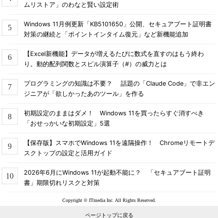
ムリストア」のわなと賢い設定術
ソニー
－
Windows 10情報
デル
－
Windows 10へのアップグレー
Windows 11月例更新「KB5101650」公開、セキュアブート証明書
ド
対策の継続と「ポイントインタイム復元」など新機能追加
東芝
－
Windows 10 アップグレード情
報
【Excel新機能】データが増えるたびに数式を直すのはもう終わ
り。動的配列関数とスピル演算子（#）の威力とは
日本エイサー
－
Windows 10 対象機種
日本HP
－
Windows 10へのアップグレー
プログラミングの知識は不要？ 話題の「Claude Code」で非エン
ド
ジニアが「欲しかったあのツール」を作る
日本マイクロ
Surfaceシリーズ
Surface を Windows 10 にアッ
ソフト
プグレードする
初期設定のままはダメ！ Windows 11を買ったらすぐ消すべき
「おせっかいな初期設定」5選
パナソニック
－
Windows 10 アップグレード情
報
【保存版】スマホでWindows 11を遠隔操作！ Chromeリモートデ
富士通
ESPRIMO、LIFEBOOK、
Windows 10アップグレード情
スクトップの設定と活用ガイド
ARROWS Tab、STYLISTICシ
報
リーズ
2026年6月にWindows 11が起動不能に？ 「セキュアブート証明
マウスコンピ
－
Windows 10 無償アップグレー
書」期限切れリスクと対策
ューター
ド
レノボ
－
WINDOWS 10 アップグレード
Copyright © ITmedia Inc. All Rights Reserved.
対象製品
ページトップに戻る