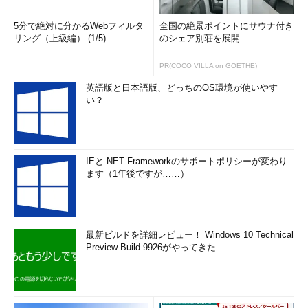
Windows 10での十分な検証が行われていないために、アプリ
5分で絶対に分かるWebフィルタ
全国の絶景ポイントにサウナ付き
ケーションの互換性などに問題が発生して、今まで使っていたア
リング（上級編） (1/5)
のシェア別荘を展開
プリケーションやツールなどが使えなくなる可能性がある。
PR(COCO VILLA on GOETHE)
一見すると正しく動作しているようでも、細かい部分やあまり
英語版と日本語版、どっちのOS環境が使いやす
使わない部分、環境やシステム構成に依存する部分などに不具合
い？
があるとなかなか気付かず、後になって気付くことも少なくな
い。
特に会社などで導入する場合は、十分な検証が済むまでは
IEと.NET Frameworkのサポートポリシーが変わり
ます（1年後ですが……）
Windows 10へのアップグレードを控えるべきだろう。多くの場
合、アプリケーション／ツールベンダー自身が検証結果を自社サ
イトで公表しているので、事前に確認しておこう（後述の
各社の
対応状況
も参照）。
最新ビルドを詳細レビュー！ Windows 10 Technical
Preview Build 9926がやってきた ...
●デバイスドライバの不足
新たなWindows OS用のデバイスドライバが提供されておら
ず、今まで使っていたデバイス（プリンタや周辺機器など）が利