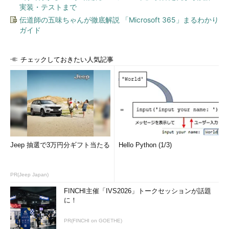
のデスクトッ
実装・テストまで
プガジェット
伝道師の五味ちゃんが徹底解説 「Microsoft 365」まるわかり
ブラウザのお
Internet ExplorerのデータはInternet Explorerのみに引き継が
ガイド
気に入りや
れる。Microsoft Edgeには引き継がれない（IEからインポート
Cookieなど
はできる）
メールのアカ
Office OutlookやWindows Liveメールなどのアカウントやデ
チェックしておきたい人気記事
ウントやデー
ータはそのまま引き継がれる。「メール」アプリには引き継が
タ
れない
Windowsス
引き継がれる
トアアプリや
データ
Windows
削除される。Windows 10にはWindows Media Center機能は
Media
ない
Center
Jeep 抽選で3万円分ギフト当たる
Hello Python (1/3)
DVD再生機
削除される。Windows 10でDVDを再生するにはプレーヤーア
能
プリケーションなどを別途インストールする必要がある
PR(Jeep Japan)
Windows 10へのアップグレードで引き継がれるもの／引き継がれないもの
FINCHI主催「IVS2026」トークセッションが話題
に！
アップグレードの対象OS
PR(FINCHI on GOETHE)