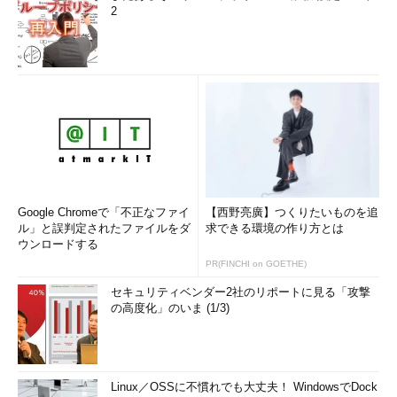
2
●システム性能の不足などにより使いづらくなる可能性
Windows 10を利用するために必要なハードウェアなどの仕様
はWindows 8.1の場合とほぼ変わらないので、少なくとも
Windows 8／8.1からのアップグレードでは操作性はあまり変わ
らないだろう。
だがWindows 7からのアップグレードの場合は、システムによ
っては応答が遅くて非常に使いづらくなる可能性がある。そのた
め要求仕様ぎりぎりのシステムでは、無理にWindows 10にしな
Google Chromeで「不正なファイ
【西野亮廣】つくりたいものを追
い方がいいだろう。
ル」と誤判定されたファイルをダ
求できる環境の作り方とは
ウンロードする
個人的な主観で言えば、Windows XPやVistaからWindows 7に
PR(FINCHI on GOETHE)
アップグレードしたような（10年近く前の古い）システムや、
セキュリティベンダー2社のリポートに見る「攻撃
CPUクロック1GHzでメモリが2GBしかないようなWindows 8.1
の高度化」のいま (1/3)
with Bingマシンは性能が低く、一般的な事務作業などには常用
したくない、という感想を持っている。
項目
要求仕様
Linux／OSSに不慣れでも大丈夫！ WindowsでDock