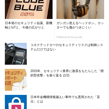
もし複数台のPCを持っているなら、全てを一度にWindows 10
にアップグレードせず、様子を見ながら徐々にWindows 10を導
入しつつ慣れていくのがよいと思われる。
日本発のセキュリティ会議、新機
ガシガシ使えるヘッドホン。カッ
●Webブラウザの変更などによるトラブルの可能性
軸とIoTと、今後の広がりと
ターでも傷がつきにくい
Windows 10で新しく導入されるアプリは幾つかあるが、
PR(Marshall Group AB)
Microsoft Edgeというブラウザもその1つである。従来でもWeb
コネクテッドカーのセキュリティリスクは制御シス
ブラウザのバージョンが上がるたびに互換性の問題などがよく発
テムだけではない
生しているが、今回は全く異なるUIのMicrosoft Edgeというブラ
ウザがデフォルトになるので、最初は戸惑うかもしれない
（「
Microsoft Edgeができること、できないこと
」参照）。
2015年、セキュリティ業界に激震をもたらした「標
とはいえ、以前のInternet Explorer 11も残っているので、デフ
的型攻撃」を振り返る (1/2)
ォルトブラウザをそちらに切り替えるという方法もある。だが、
2つのブラウザはほとんど連携していないし、機能や設定画面な
ども全く違うので、特に初心者にとってはトラブルの元だろう。
日本年金機構情報漏えい事件でも悪用された「盲
点」とは
これを避けるため、例えばWebブラウザをInternet Explorerや
Microsoft Edgeではなく、Google Chromeなどにして、どの