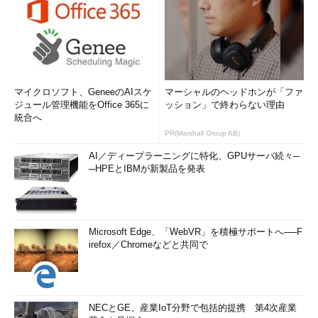
マイクロソフト、GeneeのAIスケ
マーシャルのヘッドホンが「ファ
ジュール管理機能をOffice 365に
ッション」で終わらない理由
統合へ
PR(Marshall Group AB)
AI／ディープラーニングに特化、GPUサーバ続々─
─HPEとIBMが新製品を発表
Microsoft Edge、「WebVR」を積極サポートへ──F
irefox／Chromeなどと共同で
NECとGE、産業IoT分野で包括的提携 第4次産業