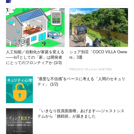
人工知能／自動化が家庭を変える
シェア別荘「COCO VILLA Owne
――IoTとしての「家」は開発者
rs」3選
にとってのフロンティアか (1/3)
PR(COCO VILLA on GOETHE)
“適度な不信感”をベースに考える「人間のセキュリ
ティ」 (1/2)
「いきなり役員面接権」あげます──ジャストシス
テムから「挑戦状」が届きました