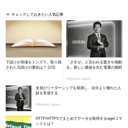
チェックしておきたい人気記事
下請けが現場をトンズラ。取り残
「さすが」と言われる驚きや感動
された元請けの運命は？ (1/2)
を。新しい価値を生む電通の挑戦
PR(dentsu Japan)
全員がリーダーシップを発揮し、自分より優れた人
財を育成する
PR(dentsu Japan)
HTTP/HTTPSでまとめてデータを取得するwgetコマ
ンドとは？