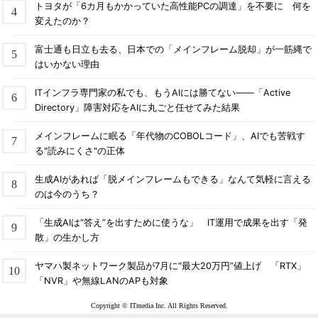
トヨタが「6カ月もかかっていた高性能PCの調達」を不要に 何を
変えたのか？
富士通も日立も去る、日本での「メインフレーム脱却」が一筋縄で
はいかない理由
ITインフラ専門家の私でも、もうAIには勝てない――「Active
Directory」障害対応をAIに丸ごと任せてみた結果
メインフレームに眠る「年代物のCOBOLコード」、AIでも苦戦す
る"読みにくさ"の正体
生成AIがあれば「脱メインフレームもできる」なんて気軽に言える
のは今のうち？
「生成AIは“答え”を出すために使うな」 IT運用で成果を出す「発
散」の生かし方
ヤマハ製ネットワーク製品が7月に“最大20万円”値上げ 「RTX」
「NVR」や無線LANのAPも対象
Copyright © ITmedia Inc. All Rights Reserved.