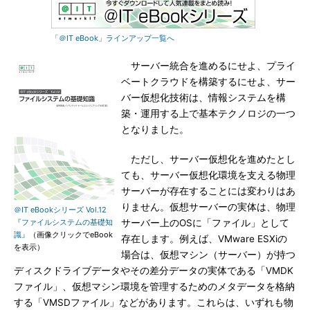
「＠IT eBook」ラインアップ一覧へ
サーバー統合を進めるにせよ、プライ
ベートクラウドを構築するにせよ、サー
バー仮想化技術は、情報システムを構
築・運用する上で基本テクノロジの一つ
となりました。
ただし、サーバー仮想化を進めたとし
ても、サーバー仮想化環境を支える物理
サーバーが存在することには変わりはあ
りません。仮想サーバーの実体は、物理
＠IT eBookシリーズ Vol.12
『ファイルシステムの基礎知
サーバー上のOSに「ファイル」として
識』
（画像クリックでeBook
存在します。例えば、VMware ESXiの
を表示）
場合は、仮想マシン（サーバー）が持つ
ディスクドライブデータやその差分データの実体である「VMDK
ファイル」、仮想マシン環境を管理するためのメタデータを格納
する「VMSDファイル」などがあります。これらは、いずれも物