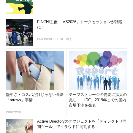
FINCHI主催「IVS2026」トークセッションが話題
に！
PR(FINCHI on GOETHE)
堅牢さ・コスパだけじゃない最新
テープストレージの需要に拡大の
「arrows」事情
兆し――IDC、2019年までの国内
市場予測を発表
PR(arrows)
Active Directoryのオブジェクトを「ディレクトリ同
期ツール」でクラウドに同期する