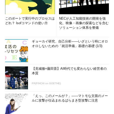
このポートで実行中のプロセスは
NECが人工知能技術の開発を強
どれ？ lsofコマンドの使い方
化、映像・画像の探索などを含む
ソリューション体系を整備
ギョーカイ研究、自己分析――いざという時にオロ
オロしないための「就活準備」基礎の基礎 (1/3)
【見城徹×藤田晋】AI時代でも変わらない経営者の
本質
PR(FINCHI on GOETHE)
「えっ、このメールが？」――マトモな文面のメー
ルに攻撃が仕込まれるばらまき型攻撃に注意