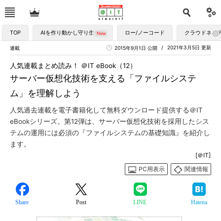
TOP
AIを作り動かし守り生かす
ロー/ノーコード
クラウドネイ
2021年3月5日 更新
連載
2015年9月1日 公開
人気連載まとめ読み！ ＠IT eBook（12）
サーバー仮想化技術を支える「ファイルシステ
ム」を理解しよう
人気過去連載を電子書籍化して無料ダウンロード提供する＠IT
eBookシリーズ。第12弾は、サーバー仮想化技術を採用したシス
テムの運用には必須の『ファイルシステムの基礎知識』を紹介し
ます。
[＠IT]
PC用表示
関連情報
Share
Post
LINE
Hatena