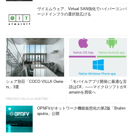
ヴイエムウェア、Virtual SAN強化でハイパーコンバ
ージドインフラの選択肢広げる
シェア別荘「COCO VILLA Owne
「モバイルアプリ開発に最適な言
rs」3選
語はC#」――マイクロソフトがX
amarinを買収へ
PR(COCO VILLA on GOETHE)
OPNFVがネットワーク機能仮想化の第2版「Brahm
aputra」公開