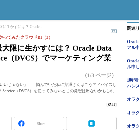
かすには？ Oracle...
関連
やってみたクラウドBI（3）
Oracl
に生かすには？ Oracle Data
アル
ud Service（DVCS）でマーケティング業
Oracl
ル申し
（1/3 ページ）
1時間で分
いいじゃない」――悩んでいた私に芹澤さんはこうアドバイスし
ハン
ion Cloud Service（DVCS）を使ってみないとこの発想は出ないかもしれ
オラ
[
＠IT
]
オラ
Share
オラ