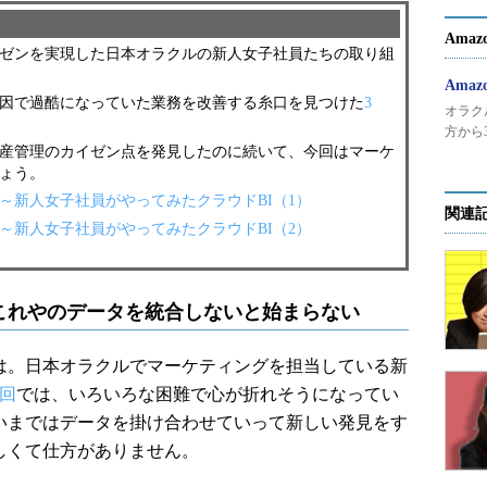
Ama
ゼンを実現した日本オラクルの新人女子社員たちの取り組
Ama
因で過酷になっていた業務を改善する糸口を見つけた
3
オラク
方から
資産管理のカイゼン点を発見したのに続いて、今回はマーケ
ょう。
l」～新人女子社員がやってみたクラウドBI（1）
関連
l」～新人女子社員がやってみたクラウドBI（2）
これやのデータを統合しないと始まらない
。日本オラクルでマーケティングを担当している新
1回
では、いろいろな困難で心が折れそうになってい
いまではデータを掛け合わせていって新しい発見をす
しくて仕方がありません。