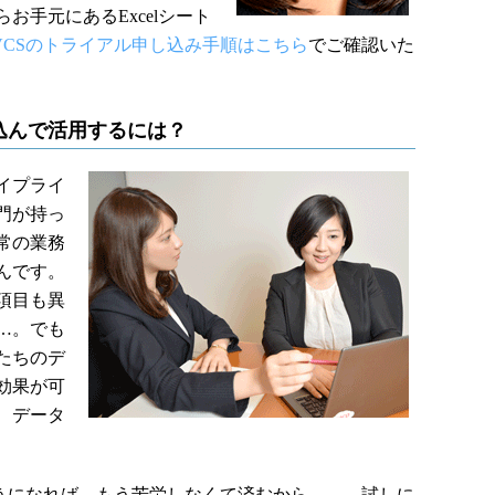
手元にあるExcelシート
VCSのトライアル申し込み手順はこちら
でご確認いた
込んで活用するには？
イプライ
門が持っ
常の業務
んです。
項目も異
…。でも
たちのデ
効果が可
、データ
うになれば、もう苦労しなくて済むから……。試しに