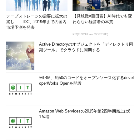
テープストレージの需要に拡大の
【見城徹×藤田晋】AI時代でも変
兆し――IDC、2019年までの国内
わらない経営者の本質
市場予測を発表
PR(FINCHI on GOETHE)
Active Directoryのオブジェクトを「ディレクトリ同
期ツール」でクラウドに同期する
画面2
Office 365サブスクリプションのOfficeポータル。
上は2016年2月10日、下は2月26日。Office 2013バージョ
米IBM、約50のコードをオープンソース化するdevel
ンからOffice 2016バージョンに切り替わった
operWorks Openを開設
また、Office 2013バージョンのOffice 365 ProPlusを実行して
いるPCでOfficeアプリケーションを起動すると、「新しいOffice
をインストールしましょう」のメッセージが表示されるようにな
Amazon Web Servicesの2015年第2四半期売上は8
りました。「Officeの更新」をクリックすると、Office 2016への
1％増
アップグレードを開始できます（
画面3
）。