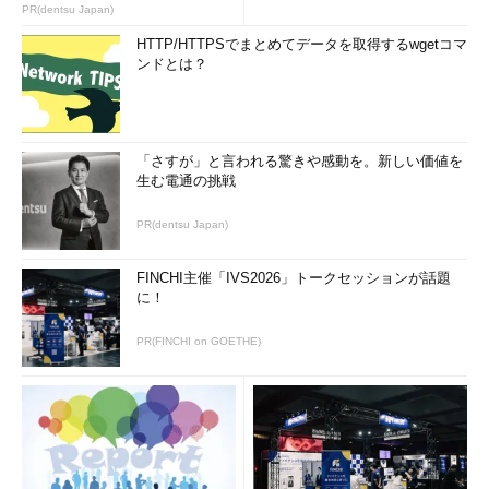
PR(dentsu Japan)
を実行しているところも多いと言いましたが、Deferred
HTTP/HTTPSでまとめてデータを取得するwgetコマ
Channel（旧称、CBB）は2016年2月に始まったばかりなので
ンドとは？
す。
Office 2016は2015年9月にリリースされ、パッケージ製品やプ
リインストール製品、Office 365 SoloやOffice 365 Businessで
「さすが」と言われる驚きや感動を。新しい価値を
はリリース直後から利用できました。Office 365 ProPlusはこれ
生む電通の挑戦
までOffice 2013バージョンが引き続き提供されており、2016年2
月からようやくOffice 2016バージョンの提供が始まりました。
PR(dentsu Japan)
2016年2月9日（米国時間）にリリースされたバージョン
FINCHI主催「IVS2026」トークセッションが話題
「16.0.6001.1061」は、Deferred Channelの初めてのリリースに
に！
なります。2月10日時点ではOffice 365ポータルからインストー
ルできるのは、Office 365 ProPlusはOffice 2013バージョンでし
PR(FINCHI on GOETHE)
たが、2月下旬（筆者の環境では2月26日から）にOffice 2016バ
ージョンに切り替わりました（
画面2
）。