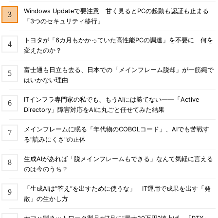
Windows Updateで要注意 甘く見るとPCの起動も認証も止まる
「3つのセキュリティ移行」
トヨタが「6カ月もかかっていた高性能PCの調達」を不要に 何を
変えたのか？
富士通も日立も去る、日本での「メインフレーム脱却」が一筋縄で
はいかない理由
ITインフラ専門家の私でも、もうAIには勝てない――「Active
Directory」障害対応をAIに丸ごと任せてみた結果
メインフレームに眠る「年代物のCOBOLコード」、AIでも苦戦す
る"読みにくさ"の正体
生成AIがあれば「脱メインフレームもできる」なんて気軽に言える
のは今のうち？
「生成AIは“答え”を出すために使うな」 IT運用で成果を出す「発
散」の生かし方