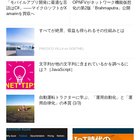
「モバイルアプリ開発に最適な言
OPNFVがネットワーク機能仮想
語はC#」――マイクロソフトがX
化の第2版「Brahmaputra」公開
amarinを買収へ
すべてが絶景、収益も得られるその仕組みとは
PR(COCO VILLA on GOETHE)
文字列が他の文字列に含まれているかを調べるに
は？［JavaScript］
自動運転トラクターに学ぶ、「運用自動化」と「運
用自律化」の本質 (1/3)