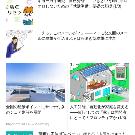
ギョーカイ研究、自己分析――いざという時にオロ
オロしないための「就活準備」基礎の基礎 (1/3)
「えっ、このメールが？」――マトモな文面のメー
ルに攻撃が仕込まれるばらまき型攻撃に注意
全国の絶景ポイントにサウナ付き
人工知能／自動化が家庭を変える
のシェア別荘を展開
――IoTとしての「家」は開発者
にとってのフロンティアか (1/3)
PR(COCO VILLA on GOETHE)
“適度な不信感”をベースに考える「人間のセキュリ