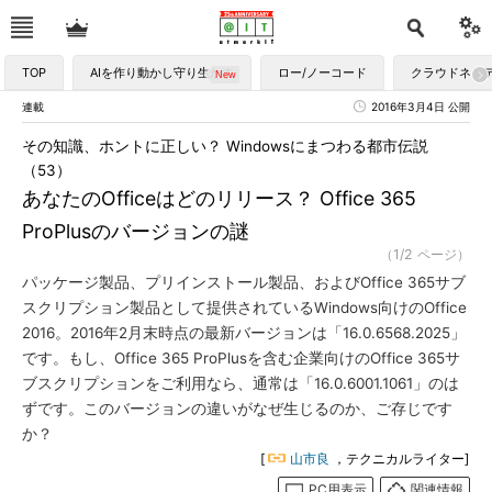
TOP
AIを作り動かし守り生かす
ロー/ノーコード
クラウドネイ
連載
2016年3月4日 公開
その知識、ホントに正しい？ Windowsにまつわる都市伝説
（53）
あなたのOfficeはどのリリース？ Office 365
ProPlusのバージョンの謎
（1/2 ページ）
パッケージ製品、プリインストール製品、およびOffice 365サブ
スクリプション製品として提供されているWindows向けのOffice
2016。2016年2月末時点の最新バージョンは「16.0.6568.2025」
です。もし、Office 365 ProPlusを含む企業向けのOffice 365サ
ブスクリプションをご利用なら、通常は「16.0.6001.1061」のは
ずです。このバージョンの違いがなぜ生じるのか、ご存じです
か？
[
山市良
，テクニカルライター]
PC用表示
関連情報