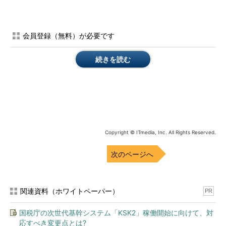
のバージョン「16.0.6568.2025」にすることも可能ですが、ほと
んどの場合、バージョン「16.0.6001.1061」のはずです（
画面
1
）。企業によっては、まだOffice 2013バージョンのOffice 365
会員登録（無料）が必要です
ProPlusを実行しているところも多いでしょう。
続きを読む
Copyright © ITmedia, Inc. All Rights Reserved.
画面1
2016年2月末時点のOffice 365 ProPlusの2つのバー
次のページへ
ジョン。通常は左画面。特別なインストール方法で導入した
場合は右画面となる
関連資料（ホワイトペーパー）
このように、企業向けのOffice 365 ProPlusには現在、
PR
「Office 2013バージョン」と「Office 2016バージョン」の2つの
国税庁の次世代基幹システム「KSK2」稼働開始に向けて、対
メジャーバージョンが存在し、Office 2016バージョンのOffice
応すべき変更点とは?