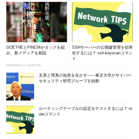
GOETHEとFINCHIがタッグを組
SSHサーバーの公開鍵管理を効率
み、新メディアを創設
化するには？ ssh-keyscanコマン
画面3
Office 2013バージョンのOffice 365 ProPlusを実行
ド
しているPCに、新しいOffice（Office 2016）へのアップグ
レードの通知が表示されるように
PR(FINCHI on GOETHE)
文系と理系の知恵を生かす――東京大学がサイバー
2015年からOffice 2016バージョンのOffice
セキュリティ研究グループを始動
365 ProPlusを使っているけど？
ルーティングテーブルの設定をテストするには？ ro
uteコマンド