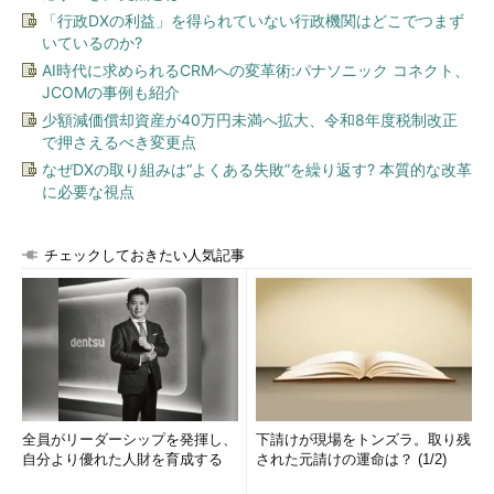
365 ProPlusにはさらに複数のバージョンが存在します。この複
「行政DXの利益」を得られていない行政機関はどこでつまず
数のバージョンは、Office 2016バージョンのOffice 365 ProPlus
いているのか?
から導入された「
更新ブランチ
（Update Branch）」に由来しま
AI時代に求められるCRMへの変革術:パナソニック コネクト、
す。
JCOMの事例も紹介
少額減価償却資産が40万円未満へ拡大、令和8年度税制改正
Windows 10とOffice 2016のブランチ更新概論――最新版
で押さえるべき変更点
のOffice 2016もBranch更新モデルを採用
（本連載 第42
なぜDXの取り組みは“よくある失敗”を繰り返す? 本質的な改革
回）
に必要な視点
Office 365 ProPlusの既定はDeferred Channel、2016年
2月からスタート
チェックしておきたい人気記事
Office 2016バージョンのOffice 365 ProPlusには、「
Current
Branch（CB）
」「
Current Branch for Business（CBB）
」
「
First Release for CBB（FR CBB）
」の3つの更新ブランチが存
在し、
既定はCBB
になっています。
実は、更新ブランチのCB、CBB、FR CBBの名称は、2016年2
全員がリーダーシップを発揮し、
下請けが現場をトンズラ。取り残
月から「
Current Channel
」「
Deferred Channel
」「
First
自分より優れた人財を育成する
された元請けの運命は？ (1/2)
Release for Deferred Channel
」に変更されました。先ほど、企
業によっては、まだOffice 2013バージョンのOffice 365 ProPlus