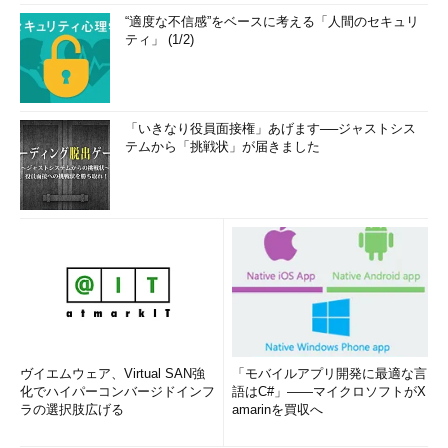
“適度な不信感”をベースに考える「人間のセキュリ
ティ」 (1/2)
「いきなり役員面接権」あげます──ジャストシス
テムから「挑戦状」が届きました
ヴイエムウェア、Virtual SAN強
「モバイルアプリ開発に最適な言
化でハイパーコンバージドインフ
語はC#」――マイクロソフトがX
ラの選択肢広げる
amarinを買収へ