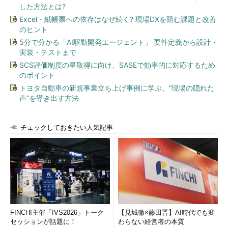
した方法とは?
Excel・紙帳票への依存はなぜ続く? 現場DXを阻む課題と改善
のヒント
5分で分かる「AI駆動開発エージェント」 要件定義から設計・
実装・テストまで
SCS評価制度の星取得に向け、SASEで効率的に対応するため
のポイント
トヨタ自動車の新規事業立ち上げ事例に学ぶ、“現場の隠れた
声”を導き出す方法
チェックしておきたい人気記事
FINCHI主催「IVS2026」トーク
【見城徹×藤田晋】AI時代でも変
セッションが話題に！
わらない経営者の本質