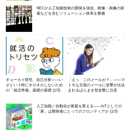
NECが人工知能技術の開発を強化、映像・画像の探
索などを含むソリューション体系を整備
ギョーカイ研究、自己分析――い
「えっ、このメールが？」――マ
ざという時にオロオロしないため
トモな文面のメールに攻撃が仕込
の「就活準備」基礎の基礎 (1/3)
まれるばらまき型攻撃に注意
人工知能／自動化が家庭を変える――IoTとしての
「家」は開発者にとってのフロンティアか (1/3)