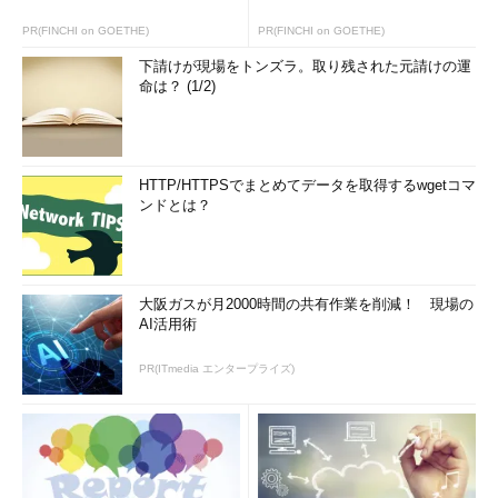
PR(FINCHI on GOETHE)
PR(FINCHI on GOETHE)
下請けが現場をトンズラ。取り残された元請けの運
命は？ (1/2)
HTTP/HTTPSでまとめてデータを取得するwgetコマ
ンドとは？
大阪ガスが月2000時間の共有作業を削減！ 現場の
AI活用術
PR(ITmedia エンタープライズ)