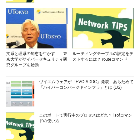
文系と理系の知恵を生かす――東
ルーティングテーブルの設定をテ
京大学がサイバーセキュリティ研
ストするには？ routeコマンド
究グループを始動
ヴイエムウェアが「EVO SDDC」発表、あらためて
「ハイパーコンバージドインフラ」とは (1/2)
このポートで実行中のプロセスはどれ？ lsofコマン
ドの使い方