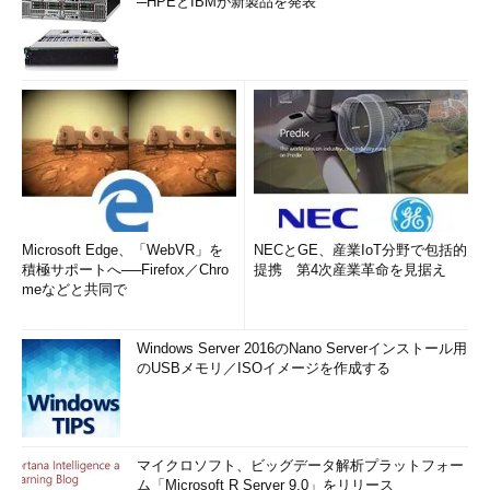
─HPEとIBMが新製品を発表
Microsoft Edge、「WebVR」を
NECとGE、産業IoT分野で包括的
積極サポートへ──Firefox／Chro
提携 第4次産業革命を見据え
meなどと共同で
Windows Server 2016のNano Serverインストール用
のUSBメモリ／ISOイメージを作成する
マイクロソフト、ビッグデータ解析プラットフォー
ム「Microsoft R Server 9.0」をリリース