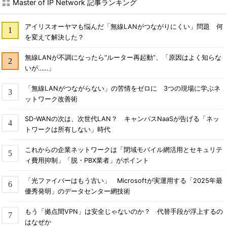
Master of IP Network 記事ランキング
アイリスオーヤマも悩んだ「無線LANがつながりにくい」問題 何
を変えて解決した？
無線LANが不調になったら“ルーター再起動”、「原因はよく知らな
いが……」
「無線LANがつながらない」の苦情をゼロに 3つの現場に学ぶネ
ットワーク改善術
SD-WANの次は、次世代LAN？ キャンパスNaaSが告げる「ネッ
トワークは所有しない」時代
これからの企業ネットワークは「閉域モバイル網活用とセキュリテ
ィ費用抑制」「脱・PBX業者」がポイント
「光ファイバーはもう古い」 Microsoftが実運用する「2025年最
優秀発明」のデータセンター網技術
もう「拠点間VPN」は安全じゃないのか？ 代替手段が浮上するの
はなぜか