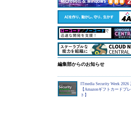
現状を疑い問いかける
富士
姿勢で、事業を共に成
進し
長させるパートナーへ
I
業ト
PR(dentsu Japan)
編集部からのお知らせ
ITmedia Security Week 2026
【Amazonギフトカードプ
ト】
Windows Updateで要注
意 甘く見るとPCの起
動も認証も止まる「3つ
のセキュリティ移行」