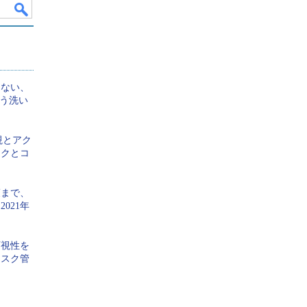
でしょう。
は、「制定した」だけでは意味がありません。
、運用することが重要です。そして、運用上の問
自体も常に改善していかなければなりません。
らない、
どう洗い
n、Do、Check、Act）」のサイクルを回すこと
たルールであっても、それが順守されているかど
視とアク
クを行い、必要に応じて指導・教育していく必要
スクとコ
策まで、
021年
可視性を
リスク管