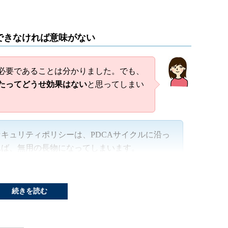
できなければ意味がない
必要であることは分かりました。でも、
たってどうせ効果はない
と思ってしまい
キュリティポリシーは、PDCAサイクルに沿っ
れば、無用の長物になってしまいます。
を起こしてしまった多くの企業には、セキュリ
ました。しかしながら、実際には「社員がポリシ
続きを読む
とが原因となった事件が多く発生しているので
が順守されていない理由としては、「
そもそも読
いは「
読みはしたが内容が分からなかった
」とい