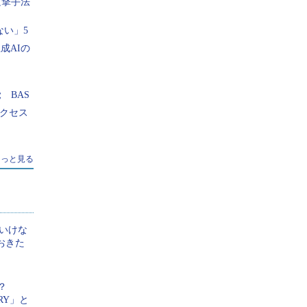
攻撃手法
ます
ない」5
成AIの
フにしても「位置情報」が取得できるの？――最低限押さ
置情報取得の仕組み
味を持ちそうな広告」が表示されるの？
 BAS
リティポリシー」が必要なの？――自社のセキュリティポ
アクセス
読んだことがない方へ
ドが盗まれるの？――攻撃者がパスワードを盗む手法と対
もっと見る
く解説
シング詐欺」に気付けないの？
ます
はいけな
おきた
気記事
る？
RY」と