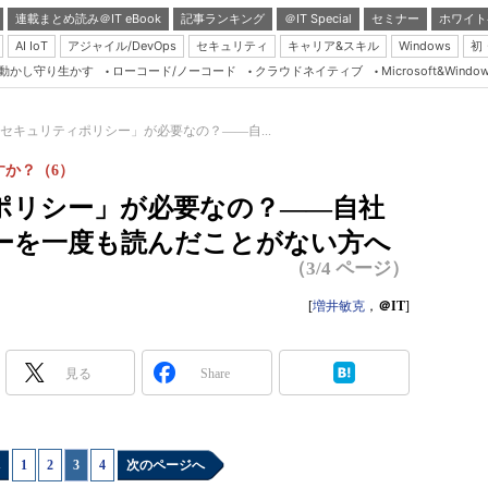
連載まとめ読み＠IT eBook
記事ランキング
＠IT Special
セミナー
ホワイト
AI IoT
アジャイル/DevOps
セキュリティ
キャリア&スキル
Windows
初
り動かし守り生かす
ローコード/ノーコード
クラウドネイティブ
Microsoft&Windo
Server & Storage
HTML5 + UX
セキュリティポリシー」が必要なの？――自...
Smart & Social
か？（6）
Coding Edge
ポリシー」が必要なの？――自社
Java Agile
ーを一度も読んだことがない方へ
Database Expert
（3/4 ページ）
Linux ＆ OSS
[
増井敏克
，
＠IT
]
Master of IP Networ
Security & Trust
見る
Share
Test & Tools
Insider.NET
1
|
2
|
3
|
4
次のページへ
ブログ