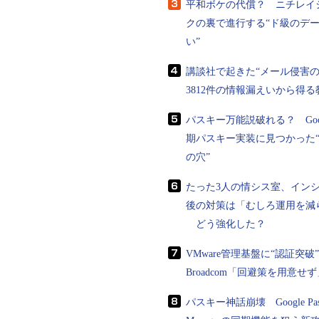
平和ボケの代償？ ニチレイ
クの裏で進行する“ド級のデ
セキュリティはよく城
い”
っていても、たった一
す。社員全員がセキュ
講談社で起きた“メール侵害
たセキュリティポリシ
3812件の情報漏えいから得る
ひ、自社のセキュリテ
パスキー万能説破れる？ Goo
Quiz：セキュリティ
期パスキー実装に見つかった
の穴”
次ページからは、セキュリテ
たった3人の情シス室、イン
セキュリティポリ
後の対策は「むしろ運用を減
どう強化した？
前のペ
VMware管理基盤に“認証突
Broadcom「回避策を用意せず
パスキー神話崩壊 Google Pass
セキュリティ、いまさら聞