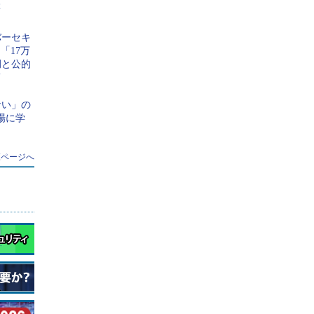
ぶ
バーセキ
「17万
光ファイバーはもう
「楽しさ」を感じ、人
例と公的
」「2035年宇宙の
の心を動かすクリエイ
筋
」 実運用へ向かう
ティビティを届ける
ータセンター新技術
PR(dentsu Japan)
ない」の
場に学
覧ページへ