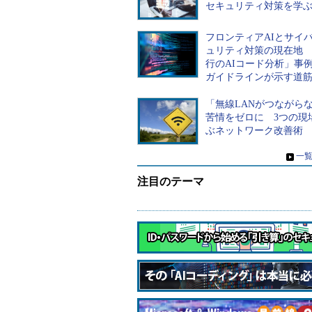
セキュリティ対策を学
フロンティアAIとサイ
ュリティ対策の現在地 
PythonでもTypeScriptで
「
行のAIコード分析」事
もない、2025年「最も
古い
ガイドラインが示す道
人気のプログラミング
旅
言語」
デ
「無線LANがつながら
苦情をゼロに 3つの現
ぶネットワーク改善術
»
一
注目のテーマ
アイリスオーヤマも悩
んだ「無線LANがつな
がりにくい」問題 何
を変えて解決した？