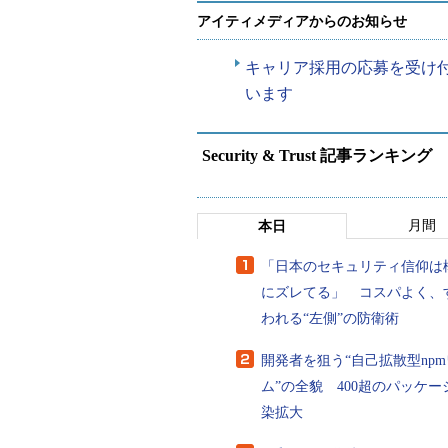
アイティメディアからのお知らせ
キャリア採用の応募を受け
います
Security & Trust 記事ランキング
月間
本日
チェック、指導の対象はセ
「日本のセキュリティ信仰は
にズレてる」 コスパよく、
われる“左側”の防衛術
開発者を狙う“自己拡散型np
ム”の全貌 400超のパッケー
全ての従業員がポ
染拡大
とはできません。