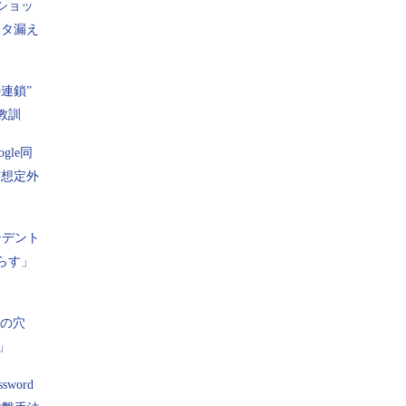
ショッ
ータ漏え
壁に例えられます。全体として強固な作りにな
箇所弱い部分があると、そこが狙われてしまいま
リティに対する意識を高めないと、せっかく定め
の連鎖”
ーも全く意味のないものになってしまいます。ぜ
教訓
ィポリシーを確認してみてください。
gle同
ポリシーを変更ときのポイントは？
“想定外
ィポリシー見直しのポイントを紹介します。
シデント
シー見直しのポイント
らす」
ージへ
1
|
2
|
3
|
4
次のページへ
破”の穴
Copyright © ITmedia, Inc. All Rights Reserved.
」
word
いてもいいですか？ 連載一覧