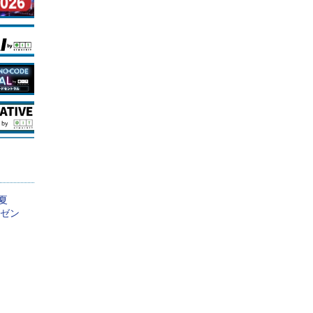
通を抜いて2位に躍
大阪ガスに学ぶ！ 大
たITベンダーは？
手企業が生成AI導入を
T業界の就職人気企
成功させる理由
ップ20
PR(ITmedia エンタープライ
ズ)
 夏
レゼン
Recommended by