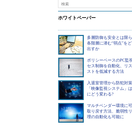
ったことが考えられる
ホワイトペーパー
セキュリティポリシー
制定した内容に従って
題点があればポリシー
多層防御も安全とは限
各階層に潜む“弱点”を
つまり、「PDCA（Pla
出すか
が重要です。一度決め
ポリシーベースのPC監
うか、定期的にチェッ
セス制御を自動化、リ
があります。
ストを低減する方法
入退室管理から防犯対
「映像監視システム」は2
にどう変わる?
マルチベンダー環境に
取り戻す方法、脆弱性
理の自動化も可能に