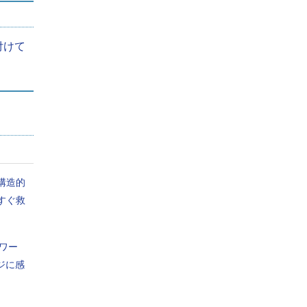
付けて
キュリティ担当者だけで十分ですよね？
構造的
すぐ救
mワー
ジに感
リシーを順守しなければ、セキュリティを維持するこ