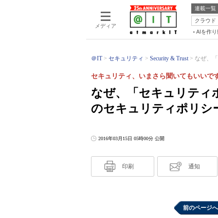
連載一覧
クラウド
メディア
AIを作
＠IT
セキュリティ
Security & Trust
なぜ、「
セキュリティ、いまさら聞いてもいいです
なぜ、「セキュリティ
のセキュリティポリシ
2016年03月15日 05時00分 公開
印刷
通知
前のページへ