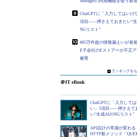
Managerの同期機能を狙う新
次回の掲載をメールで受け取る
新しい連載記事が 3 件あり
ChatGPTに「入力してはいけ
項目――押さえておきたい“生
8
なぜ、GPSをオ
えておくべき位
NGリスト”
7
なぜ、「私が興
885万件超の情報漏えいが発覚
6
なぜ、「セキュ
E子会社のEストアーが不正
リシーを一度も
被害
5
なぜ、パスワー
»
ランキングを
策を分かりやす
＠IT eBook
4
なぜ、「フィッ
過去の連載記事が 3 件あり
ChatGPTに「入力して
い」5項目――押さえて
チェックしておきたい人
い“生成AIのNGリスト”
API設計の常識が変わ
HTTP新メソッド「QUE