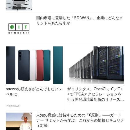
国内市場に登場した「SD-WAN」、企業にどんなメ
リットをもたらすか
arrowsの頑丈さがとんでもないレ
ザイリンクス、OpenCL、C／C+
ベルに
+でFPGAアクセラレーションを
行う開発環境最新版のリリースを
発表
PR(arrows)
未知の脅威に対抗するための「6原則」――ガート
ナー サミットから学ぶ、これからの情報セキュリテ
ィ対策