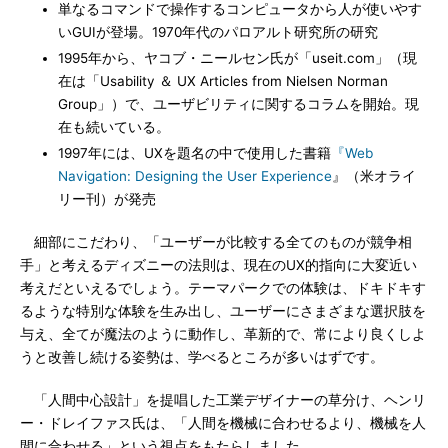
単なるコマンドで操作するコンピュータから人が使いやす
いGUIが登場。1970年代のパロアルト研究所の研究
1995年から、ヤコブ・ニールセン氏が「useit.com」（現
在は「Usability ＆ UX Articles from Nielsen Norman
Group」）で、ユーザビリティに関するコラムを開始。現
在も続いている。
1997年には、UXを題名の中で使用した書籍
『Web
Navigation: Designing the User Experience
』（米オライ
リー刊）が発売
細部にこだわり、「ユーザーが比較する全てのものが競争相
手」と考えるディズニーの法則は、現在のUX的指向に大変近い
考えだといえるでしょう。テーマパークでの体験は、ドキドキす
るような特別な体験を生み出し、ユーザーにさまざまな選択肢を
与え、全てが魔法のように動作し、革新的で、常により良くしよ
うと改善し続ける姿勢は、学べるところが多いはずです。
「人間中心設計」を提唱した工業デザイナーの草分け、ヘンリ
ー・ドレイファス氏は、「人間を機械に合わせるより、機械を人
間に合わせる」という視点をもたらしました。