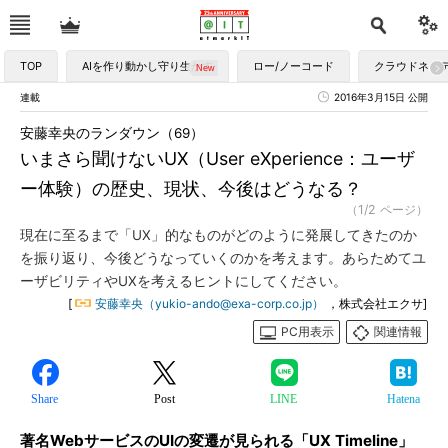
TOP
AIを作り動かし守り生かす
ロー/ノーコード
クラウドネイ
連載
2016年3月15日 公開
安藤幸央のランダウン（69）
いまさら聞けないUX（User eXperience：ユーザ
ー体験）の歴史、現状、今後はどうなる？
（1/2 ページ）
現在に至るまで「UX」的なものがどのように発展してきたのか
を振り返り、今後どうなっていくのかを考えます。あらためてユ
ーザビリティやUXを考えるヒントにしてください。
[
安藤幸央（yukio-ando@exa-corp.co.jp）
，株式会社エクサ]
PC用表示
関連情報
Share
Post
LINE
Hatena
著名WebサービスのUIの変遷が見られる「UX Timeline」