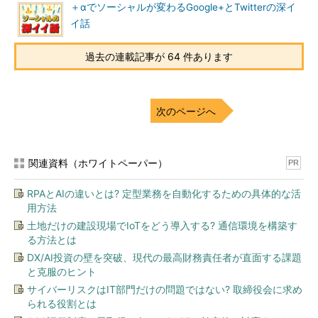
＋αでソーシャルが変わるGoogle+とTwitterの深イ
イ話
過去の連載記事が 64 件あります
次のページへ
関連資料（ホワイトペーパー）
PR
RPAとAIの違いとは? 定型業務を自動化するための具体的な活
用方法
土地だけの建設現場でIoTをどう導入する? 通信環境を構築す
る方法とは
DX/AI投資の壁を突破、現代の最高財務責任者が直面する課題
と克服のヒント
サイバーリスクはIT部門だけの問題ではない? 取締役会に求め
られる役割とは