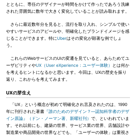
とともに、専任のデザイナーが時間をかけて作ったであろう洗練
された雰囲気に数年で大きく変化していることが読み取れます。
さらに最近数年分を見ると、流行を取り入れ、シンプルで使い
やすいサービスのアピールや、明確化したブランドイメージを感
じることができます。特に
Uber
はその変化が顕著な例でしょ
う。
これらのWebサービスのUIの変遷を見ていると、あらためてユ
ーザビリティや
UX（User eXperience：ユーザー体験）
とは何か
を考えるヒントになるかと思います。今回は、UXの歴史を振り
返り、これからを考えてみます。
UXの芽生え
「UX」という概念が初めて明確化され言及されたのは、1990
年に刊行された著書
『誰のためのデザイン？―認知科学者のデザ
イン原論』（ドン・ノーマン著、新曜社刊）
で、といわれていま
す。それ以前にも、建築の世界、サービス業の世界、店舗設計や
製造業や商品開発の世界などでも、「ユーザーの体験」は重視さ