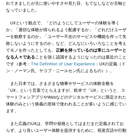
れてきましたが主に使いやすさや見た目、もてなしなどが主軸と
なっていました。
UXという観点で、「どのようにしてユーザーの体験を導く
か」「適切な体験が得られるよう配慮するか」「どれだけユーザ
ーを観察するのか」「ユーザー不在のサービスや機能を作って失
敗しないようにするのか」など、どんなにいろいろなことを考え
てモノを作ったとしても、
正解を持っているのは常にユーザーと
なる人々である
ことを強く認識するようになったのは最近のこと
です（参考：
The Definition of User Experience
：UXの定義（ド
ン・ノーマン氏、ヤコブ・ニールセン氏によるもの））。
また日本では、さまざまな物事やサービスの体験全般を
「UX」という言葉でとらえますが、欧米で「UX」というと、ス
マートフォンアプリやWebなどのデジタルサービスに限定された
体験のみという狭義の意味で使われることが多いように感じてい
ます。
また広義のUXは、学問や規格としてはまだまだ定義されてお
らず、より良いユーザー体験を提供するために、視覚言語や行動