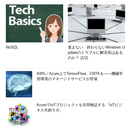
NoSQL
進まない、終わらないWindows U
pdateのトラブルに解決策はある
のか？ (1/2)
AWS／Azure上でTensorFlow、CNTKを――機械学
習環境のマネージドサービスが登場
AzureでIoTプロジェクトを共同検証する「IoTビジ
ネス共創ラボ」