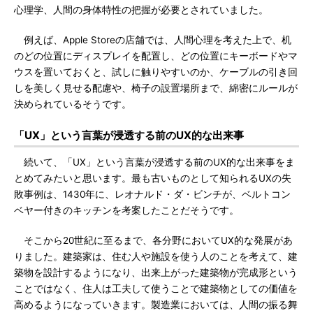
心理学、人間の身体特性の把握が必要とされていました。
例えば、Apple Storeの店舗では、人間心理を考えた上で、机
のどの位置にディスプレイを配置し、どの位置にキーボードやマ
ウスを置いておくと、試しに触りやすいのか、ケーブルの引き回
しを美しく見せる配慮や、椅子の設置場所まで、綿密にルールが
決められているそうです。
「UX」という言葉が浸透する前のUX的な出来事
続いて、「UX」という言葉が浸透する前のUX的な出来事をま
とめてみたいと思います。最も古いものとして知られるUXの失
敗事例は、1430年に、レオナルド・ダ・ビンチが、ベルトコン
ベヤー付きのキッチンを考案したことだそうです。
そこから20世紀に至るまで、各分野においてUX的な発展があ
りました。建築家は、住む人や施設を使う人のことを考えて、建
築物を設計するようになり、出来上がった建築物が完成形という
ことではなく、住人は工夫して使うことで建築物としての価値を
高めるようになっていきます。製造業においては、人間の振る舞