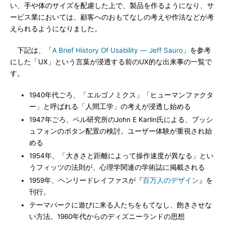
い、手や体のサイズを配慮した上で、製品を作るようになり、サ
ービス業においては、顧客へのおもてなしの考えや作法などが考
えられるようになりました。
下記は、「
A Brief History Of Usability ― Jeff Sauro
」を参考
にした「UX」という言葉が浸透する前のUX的な出来事の一覧で
す。
1940年代ごろ、「エルゴノミクス」「ヒューマンファクタ
ー」と呼ばれる「人間工学」の考えが浸透し始める
1947年ごろ、ベル研究所のJohn E Karlin氏による、プッシ
ュフォンのボタン配置の検討。ユーザー体験が重視され始
める
1954年、「大きさと距離によって操作速度が異なる」とい
うフィッツの法則が、心理学関連の学術誌に掲載される
1959年、ヘンリードレイファスが『
百万人のデザイン
』を
刊行。
テーマパークに遊びに来る人たちをもてなし、飽きさせな
い方法。1960年代からのディズニーランドの思想