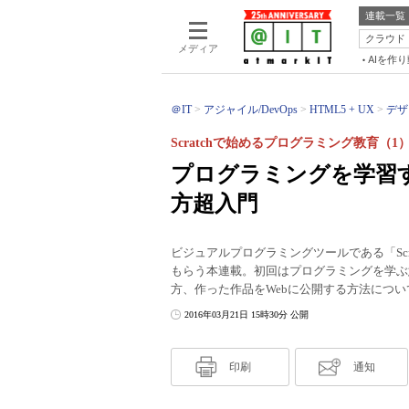
連載一覧
クラウド
メディア
AIを作
＠IT
アジャイル/DevOps
HTML5 + UX
デザ
Scratchで始めるプログラミング教育（1
プログラミングを学習する
方超入門
ビジュアルプログラミングツールである「Sc
もらう本連載。初回はプログラミングを学ぶ意
方、作った作品をWebに公開する方法につい
2016年03月21日 15時30分 公開
印刷
通知