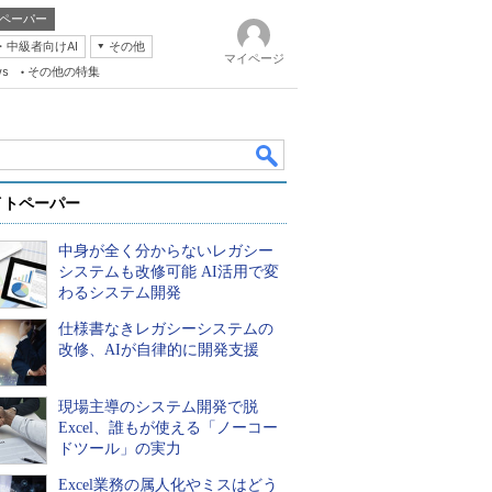
ペーパー
・中級者向けAI
その他
マイページ
ws
その他の特集
イトペーパー
中身が全く分からないレガシー
システムも改修可能 AI活用で変
わるシステム開発
仕様書なきレガシーシステムの
k
改修、AIが自律的に開発支援
現場主導のシステム開発で脱
Excel、誰もが使える「ノーコー
ドツール」の実力
Excel業務の属人化やミスはどう