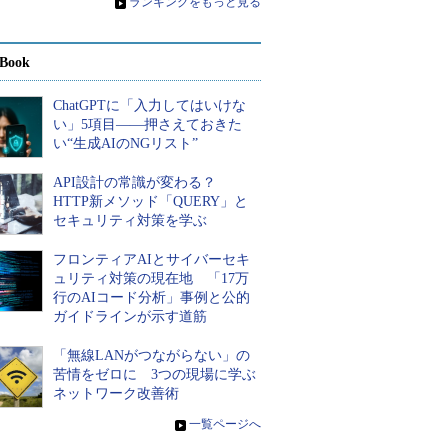
»
ランキングをもっと見る
Book
ChatGPTに「入力してはいけな
い」5項目――押さえておきた
い“生成AIのNGリスト”
API設計の常識が変わる？
HTTP新メソッド「QUERY」と
セキュリティ対策を学ぶ
フロンティアAIとサイバーセキ
ュリティ対策の現在地 「17万
行のAIコード分析」事例と公的
ガイドラインが示す道筋
「無線LANがつながらない」の
苦情をゼロに 3つの現場に学ぶ
ネットワーク改善術
»
一覧ページへ