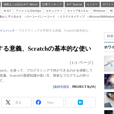
連載まとめ読み＠IT eBook
記事ランキング
＠IT Special
セミナー
ホワイト
AI IoT
アジャイル/DevOps
セキュリティ
キャリア&スキル
Windows
初
り動かし守り生かす
ローコード/ノーコード
クラウドネイティブ
Microsoft&Windo
Server & Storage
HTML5 + UX
インハック
プログラミングを学習する意義、Scratchの基本的な...
Smart & Social
）
Coding Edge
意義、Scratchの基本的な使い
ホワ
Java Agile
Database Expert
（1/3 ページ）
Linux ＆ OSS
ratch」を使って、プログラミングで何ができるのかを体験して
義、Scratchの基礎知識や使い方、簡単なプログラムの作り
Master of IP Networ
て。
Security & Trust
[
薬師寺国安
，
PROJECT KySS
]
Test & Tools
Insider.NET
見る
Share
ブログ