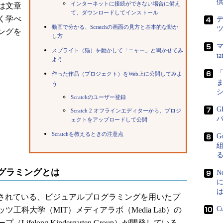
インターネットに接続ができない場合に備え
は文章
て、ダウンロードしてインストール
く学べ
動画で分かる、Scratchの画面の見方と基本的な動か
ングを
し方
マ
スプライト（猫）を動かして「ニャー」と鳴かせてみ
t
よう
作った作品（プロジェクト）をWeb上に公開してみよ
ま
う
Scratchのユーザー登録
G
Scratch 2 オフラインエディターから、プロジ
ェクトをアップロードして公開
Scratchを教えるときの注意点
G
ログラミングとは
N
利用されている、ビジュアルプログラミングを用いたプ
C
工科大学（MIT）メディアラボ（Media Lab）の
elong Kindergarten Group）が開発している。