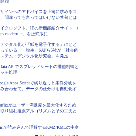
供開始
デザインへのアドバイスを上司に求めるコ
ツ、間違っても言ってはいけない禁句とは
イクロソフト、IEの新機能紹介サイト「s
atus.modern.ie」を正式版に
「デジタル化が『紙を電子化する』にとど
っている」 弥生、SAPら5社が「社会的
システム・デジタル化研究会」を発足
Data APIでスプレッドシートの排他制御と
バッチ処理
oogle Apps Scriptで繰り返しと条件分岐を
組み合わせて、データの仕分けを自動化す
る
etflixがユーザー満足度を最大化するため
に取り組む推薦アルゴリズムとその工夫と
は
urlで読み込んで理解するKMZ/KMLの中身