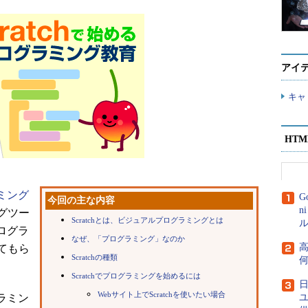
アイ
キャ
HT
ラミング
G
今回の主な内容
n
グツー
Scratchとは、ビジュアルプログラミングとは
ル
プログラ
なぜ、「プログラミング」なのか
高
てもら
Scratchの種類
Scratchでプログラミングを始めるには
Webサイト上でScratchを使いたい場合
グラミン