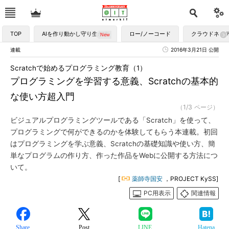
TOP
AIを作り動かし守り生かす
ロー/ノーコード
クラウドネイ
連載
2016年3月21日 公開
Scratchで始めるプログラミング教育（1）
プログラミングを学習する意義、Scratchの基本的
な使い方超入門
（1/3 ページ）
ビジュアルプログラミングツールである「Scratch」を使って、
プログラミングで何ができるのかを体験してもらう本連載。初回
はプログラミングを学ぶ意義、Scratchの基礎知識や使い方、簡
単なプログラムの作り方、作った作品をWebに公開する方法につ
いて。
[
薬師寺国安
，PROJECT KySS]
PC用表示
関連情報
Share
Post
LINE
Hatena