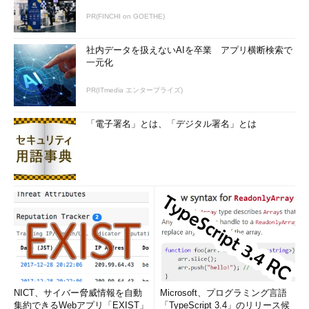
PR(FINCHI on GOETHE)
社内データを扱えないAIを卒業 アプリ横断検索で
一元化
PR(ITmedia エンタープライズ)
「電子署名」とは、「デジタル署名」とは
NICT、サイバー脅威情報を自動
Microsoft、プログラミング言語
集約できるWebアプリ「EXIST」
「TypeScript 3.4」のリリース候