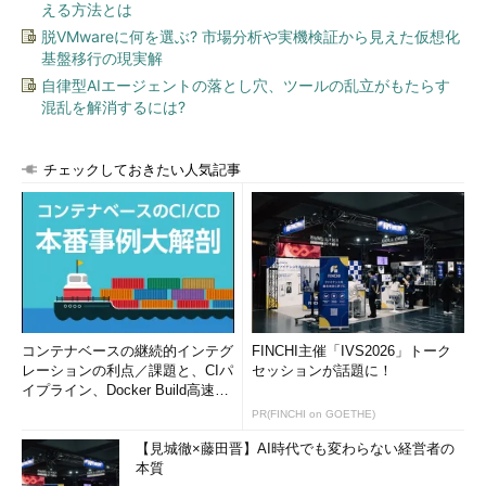
える方法とは
脱VMwareに何を選ぶ? 市場分析や実機検証から見えた仮想化
基盤移行の現実解
自律型AIエージェントの落とし穴、ツールの乱立がもたらす
混乱を解消するには?
チェックしておきたい人気記事
コンテナベースの継続的インテグ
FINCHI主催「IVS2026」トーク
レーションの利点／課題と、CIパ
セッションが話題に！
イプライン、Docker Build高速化
のコツ (1/2...
PR(FINCHI on GOETHE)
【見城徹×藤田晋】AI時代でも変わらない経営者の
本質