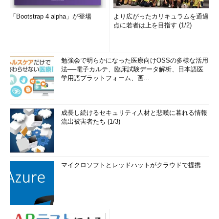
「Bootstrap 4 alpha」が登場
より広がったカリキュラムを通過
点に若者は上を目指す (1/2)
勉強会で明らかになった医療向けOSSの多様な活用
法──電子カルテ、臨床試験データ解析、日本語医
学用語プラットフォーム、画...
成長し続けるセキュリティ人材と悲嘆に暮れる情報
流出被害者たち (1/3)
マイクロソフトとレッドハットがクラウドで提携