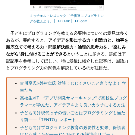
ミッチェル・レズニック 「子供達にプログラミン
グを教えよう」 | TED Talk | TED.com
子どもにプログラミングを教える必要性についての意見は多く
あるが、要約すると、
アイデアを形にする力・創造力と、物事を
順序立てて考える力・問題解決能力・論理的思考力を、“楽しみ
ながら”身に付けることができる
ということに尽きる。詳細は下
記記事を参考にしてほしい。特に最後に紹介した記事は、国語力
とプログラミング力の関係を解説しているのが注目だ。
古川享氏×外村仁氏 対談：じじくさいこと言うなよ！ 学
生たち
高校生×IT “アプリ開発サマーキャンプ”で高校生プログ
ラマーが学んだ、アイデアをより良いカタチにする方法
子ども向け現代っ子の習いごとはプログラミングも当た
り前――「TENTO」レポート
子ども向けプログラミング教育の必要性と効果、保護者
はどう感じたか―― CA Tech Kids講演会リポート