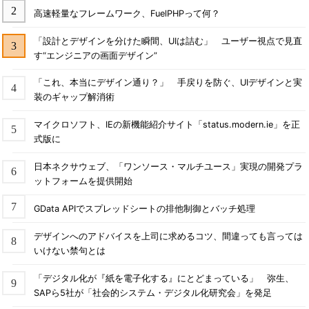
高速軽量なフレームワーク、FuelPHPって何？
「設計とデザインを分けた瞬間、UIは詰む」 ユーザー視点で見直
す“エンジニアの画面デザイン”
「これ、本当にデザイン通り？」 手戻りを防ぐ、UIデザインと実
装のギャップ解消術
マイクロソフト、IEの新機能紹介サイト「status.modern.ie」を正
式版に
日本ネクサウェブ、「ワンソース・マルチユース」実現の開発プラ
ットフォームを提供開始
GData APIでスプレッドシートの排他制御とバッチ処理
デザインへのアドバイスを上司に求めるコツ、間違っても言っては
いけない禁句とは
「デジタル化が『紙を電子化する』にとどまっている」 弥生、
SAPら5社が「社会的システム・デジタル化研究会」を発足