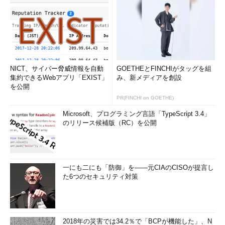
NICT、サイバー脅威情報を自動
GOETHEとFINCHIがタッグを組
集約できるWebアプリ「EXIST」
み、新メディアを創設
を公開
PR(FINCHI on GOETHE)
Microsoft、プログラミング言語「TypeScript 3.4」
のリリース候補版（RC）を公開
一にも二にも「防御」を――元CIAのCISOが提言し
た6つのセキュリティ対策
2018年の災害では34.2％で「BCPが機能した」、N