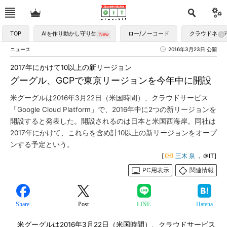
TOP
AIを作り動かし守り生かす
ロー/ノーコード
クラウドネイ
ニュース
2016年3月23日 公開
2017年にかけて10以上の新リージョン
グーグル、GCPで東京リージョンを今年中に開設
米グーグルは2016年3月22日（米国時間）、クラウドサービス
「Google Cloud Platform」で、2016年中に2つの新リージョンを
開設すると発表した。開設されるのは日本と米国西海岸。同社は
2017年にかけて、これらを含め計10以上の新リージョンをオープ
ンする予定という。
[
三木 泉
，＠IT]
PC用表示
関連情報
Share
Post
LINE
Hatena
米グーグルは2016年3月22日（米国時間）、クラウドサービス