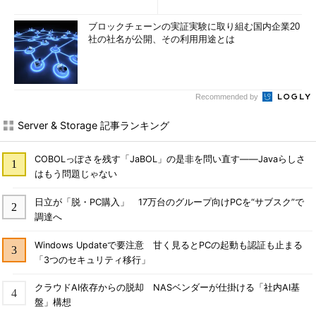
2)
ブロックチェーンの実証実験に取り組む国内企業20
社の社名が公開、その利用用途とは
Recommended by
Server & Storage 記事ランキング
COBOLっぽさを残す「JaBOL」の是非を問い直す――Javaらしさ
はもう問題じゃない
日立が「脱・PC購入」 17万台のグループ向けPCを“サブスク”で
調達へ
Windows Updateで要注意 甘く見るとPCの起動も認証も止まる
「3つのセキュリティ移行」
クラウドAI依存からの脱却 NASベンダーが仕掛ける「社内AI基
盤」構想