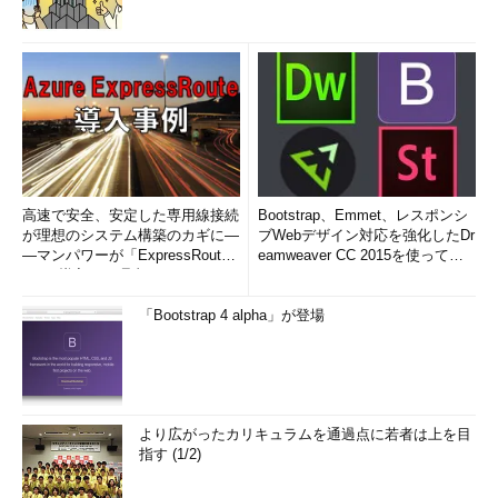
高速で安全、安定した専用線接続
Bootstrap、Emmet、レスポンシ
が理想のシステム構築のカギに―
ブWebデザイン対応を強化したDr
―マンパワーが「ExpressRout
eamweaver CC 2015を使って
e」を導入した理由
み...
「Bootstrap 4 alpha」が登場
より広がったカリキュラムを通過点に若者は上を目
指す (1/2)