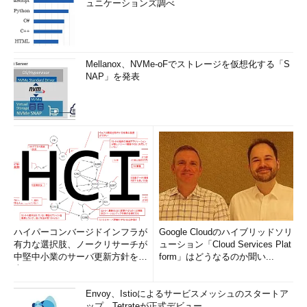
ュニケーションズ調べ
Mellanox、NVMe-oFでストレージを仮想化する「S
NAP」を発表
ハイパーコンバージドインフラが
Google Cloudのハイブリッドソリ
有力な選択肢、ノークリサーチが
ューション「Cloud Services Plat
中堅中小業のサーバ更新方針を調
form」はどうなるのか聞い...
査
Envoy、Istioによるサービスメッシュのスタートア
ップ、Tetrateが正式デビュー