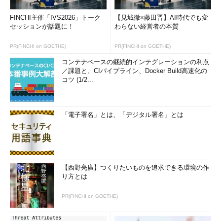
FINCHI主催「IVS2026」トーク
【見城徹×藤田晋】AI時代でも変
セッションが話題に！
わらない経営者の本質
PR(FINCHI on GOETHE)
PR(FINCHI on GOETHE)
コンテナベースの継続的インテグレーションの利点
／課題と、CIパイプライン、Docker Build高速化の
コツ (1/2...
「電子署名」とは、「デジタル署名」とは
【西野亮廣】つくりたいものを追求できる環境の作
り方とは
PR(FINCHI on GOETHE)