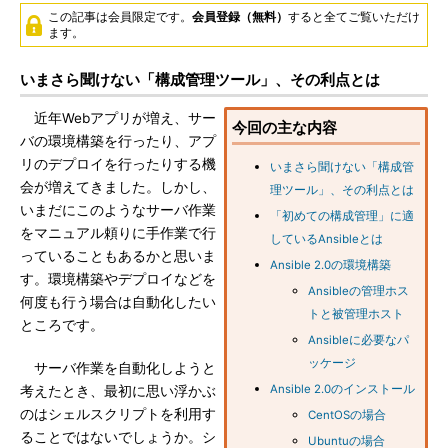
この記事は会員限定です。
会員登録（無料）
すると全てご覧いただけ
ます。
いまさら聞けない「構成管理ツール」、その利点とは
近年Webアプリが増え、サー
今回の主な内容
バの環境構築を行ったり、アプ
リのデプロイを行ったりする機
いまさら聞けない「構成管
会が増えてきました。しかし、
理ツール」、その利点とは
いまだにこのようなサーバ作業
「初めての構成管理」に適
をマニュアル頼りに手作業で行
しているAnsibleとは
っていることもあるかと思いま
Ansible 2.0の環境構築
す。環境構築やデプロイなどを
Ansibleの管理ホス
何度も行う場合は自動化したい
トと被管理ホスト
ところです。
Ansibleに必要なパ
ッケージ
サーバ作業を自動化しようと
Ansible 2.0のインストール
考えたとき、最初に思い浮かぶ
のはシェルスクリプトを利用す
CentOSの場合
ることではないでしょうか。シ
Ubuntuの場合