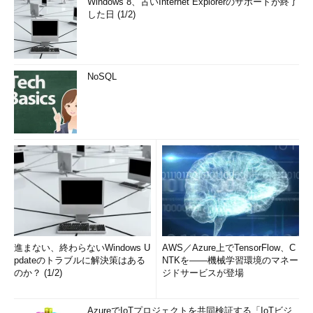
Windows 8、古いInternet Explorerのサポートが終了
した日 (1/2)
NoSQL
進まない、終わらないWindows U
AWS／Azure上でTensorFlow、C
pdateのトラブルに解決策はある
NTKを――機械学習環境のマネー
のか？ (1/2)
ジドサービスが登場
AzureでIoTプロジェクトを共同検証する「IoTビジ