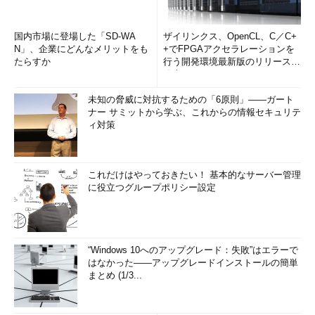
国内市場に登場した「SD-WA
ザイリンクス、OpenCL、C／C+
N」、企業にどんなメリットをも
+でFPGAアクセラレーションを
たらすか
行う開発環境最新版のリリースを
発表
未知の脅威に対抗するための「6原則」――ガート
ナー サミットから学ぶ、これからの情報セキュリテ
ィ対策
これだけはやっておきたい！ 基本的なサーバー管理
に役立つグループポリシー設定
“Windows 10へのアップグレード：失敗”はエラーで
はなかった――アップグレードインストールの簡単
まとめ (1/3...