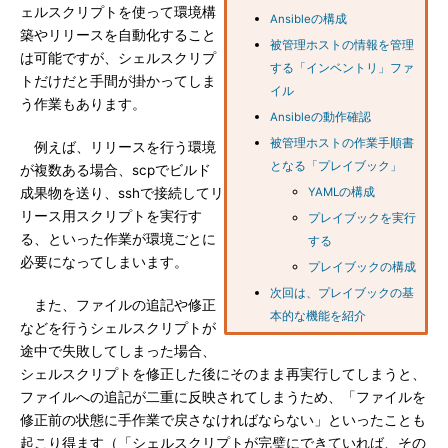
ェルスクリプトを使って環境構
Ansibleの構成
築やリリースを自動化すること
被管理ホストの情報を管理
は可能ですが、シェルスクリプ
する「インベントリ」ファ
トだけだと手間が掛かってしま
イル
う作業もあります。
Ansibleの動作確認
被管理ホストの作業手順書
例えば、リリースを行う環境
となる「プレイブック」
が複数ある場合、scpでビルド
成果物を送り、sshで接続してリ
YAMLの構成
リース用スクリプトを実行す
プレイブックを実行
る、といった作業が環境ごとに
する
必要になってしまいます。
プレイブックの構成
次回は、プレイブックの基
また、ファイルの追記や修正
本的な機能を紹介
などを行うシェルスクリプトが
途中で失敗してしまった場合、
シェルスクリプトを修正した後にそのまま再実行してしまうと、
ファイルへの追記が二重に反映されてしまうため、「ファイルを
修正前の状態に手作業で戻さなければならない」といったことも
起こり得ます（「シェルスクリプトが完璧にできていれば、その