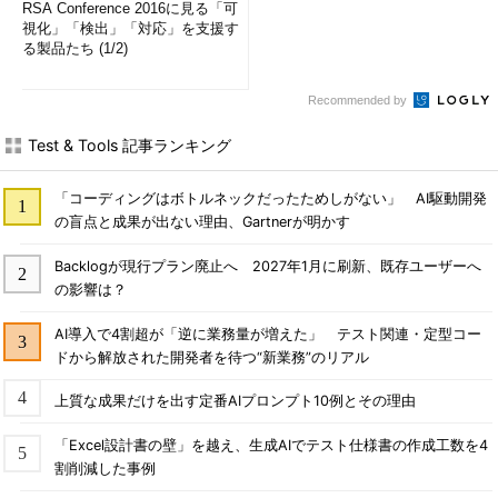
RSA Conference 2016に見る「可
視化」「検出」「対応」を支援す
る製品たち (1/2)
Recommended by
Test & Tools 記事ランキング
「コーディングはボトルネックだったためしがない」 AI駆動開発
の盲点と成果が出ない理由、Gartnerが明かす
Backlogが現行プラン廃止へ 2027年1月に刷新、既存ユーザーへ
の影響は？
AI導入で4割超が「逆に業務量が増えた」 テスト関連・定型コー
ドから解放された開発者を待つ“新業務”のリアル
上質な成果だけを出す定番AIプロンプト10例とその理由
「Excel設計書の壁」を越え、生成AIでテスト仕様書の作成工数を4
割削減した事例