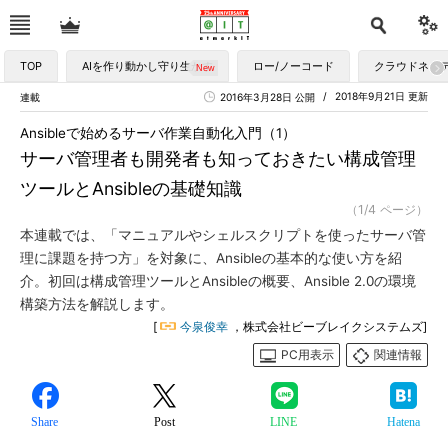
TOP
AIを作り動かし守り生かす
ロー/ノーコード
クラウドネイ
2018年9月21日 更新
連載
2016年3月28日 公開
Ansibleで始めるサーバ作業自動化入門（1）
サーバ管理者も開発者も知っておきたい構成管理
ツールとAnsibleの基礎知識
（1/4 ページ）
本連載では、「マニュアルやシェルスクリプトを使ったサーバ管
理に課題を持つ方」を対象に、Ansibleの基本的な使い方を紹
介。初回は構成管理ツールとAnsibleの概要、Ansible 2.0の環境
構築方法を解説します。
[
今泉俊幸
，株式会社ビーブレイクシステムズ]
PC用表示
関連情報
Share
Post
LINE
Hatena