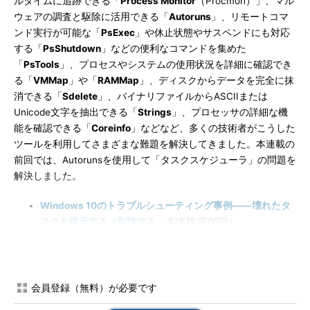
ルタイムに追跡できる「
Process Monitor
（Procmon）」、マル
ウェアの調査と駆除に活用できる「
Autoruns
」、リモートコマ
ンド実行が可能な「
PsExec
」や休止状態やサスペンドにも対応
する「
PsShutdown
」などの便利なコマンドを集めた
「
PsTools
」、プロセスやシステムの使用状況を詳細に確認でき
る「
VMMap
」や「
RAMMap
」、ディスクからデータを完全に抹
消できる「
Sdelete
」、バイナリファイルからASCIIまたは
Unicode文字を抽出できる「
Strings
」、プロセッサの詳細な機
能を確認できる「
Coreinfo
」などなど、多くの技術者がこうした
ツールを利用してさまざまな難題を解決してきました。本連載の
前回では、Autorunsを使用して「タスクスケジューラ」の問題を
解決しました。
Windows 10のトラブルシューティング事例――壊れたタ
スクを復元する／削除する
（本連載 第60回）
この他にも、プレゼンテーションに便利なズーム表示や画面へ
の文字や図の書き込みが可能な「
ZoomIt
」、［Caps Lock］キー
を［Ctrl］キーに置き換える「
Ctrl2cap
」といったちょっと便利
会員登録（無料）が必要です
なツールから、BSoD（Blue Screen of Death：死のブルースク