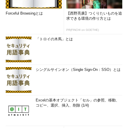
Forceful Browsingとは
【西野亮廣】つくりたいものを追
求できる環境の作り方とは
PR(FINCHI on GOETHE)
画面3
Windows 10標準の「仮想デスクトップ」機能。軽
「トロイの木馬」とは
量で切り替えもスムーズ、デスクトップの削除も可能
“混ぜるな危険”やってしまうとデスクトップは
迷宮化
シングルサインオン（Single Sign-On：SSO）とは
Excelの基本オブジェクト「セル」の参照、移動、
コピー、選択、挿入、削除 (1/4)