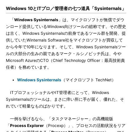
Windows 10とITプロ／管理者の七つ道具「Sysinternals」
「
Windows Sysinternals
」は、マイクロソフトが無償でダウ
ンロード提供しているWindows向けツールの総称です。その歴史
は古く、Windows Sysinternalsの前身であるツール群を開発、提
供していたWinternals Software社をマイクロソフトが買収して
から今年で10年になります。そして、Windows Sysinternalsツー
ルの大部分の生みの親であるマーク・ルシノビッチ氏は、今や
Microsoft AzureのCTO（Chief Technology Officer：最高技術責
任者）を務めています。
Windows Sysinternals
（マイクロソフト TechNet）
ITプロフェッショナルやIT管理者にとって、Windows
Sysinternalsのツールは、まさに痒い所に手が届く、優れた、そ
れでいて軽量なものばかりです。
一例を挙げるなら、「タスクマネージャー」の高機能版
「
Process Explorer
（Procexp）」、プロセスの活動状況をリア