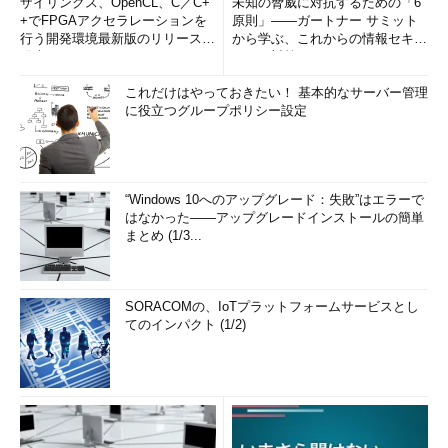
ザイリンクス、OpenCL、C／C+
未知の脅威に対抗するための「6
+でFPGAアクセラレーションを
原則」――ガートナー サミット
行う開発環境最新版のリリースを
から学ぶ、これからの情報セキュ
発表
リティ対策
これだけはやっておきたい！ 基本的なサーバー管理
に役立つグループポリシー設定
“Windows 10へのアップグレード：失敗”はエラーで
はなかった――アップグレードインストールの簡単
まとめ (1/3...
SORACOMの、IoTプラットフォームサービスとし
てのインパクト (1/2)