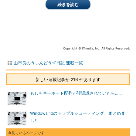
リーン）を模倣したスクリーンセーバー「
BlueScreen Screen
続きを読む
Saver
」といったジョークソフトもあります。
Windows Sysinternalsは、めったにツールが増減することはあ
りませんが、新機能の追加やバグ修正のためにメンテナンスが継
続されています。最新バージョンを利用する限り、ほとんどのツ
ールはWindows 10でも問題なく動作するはずです（
画面1
）。
Copyright © ITmedia, Inc. All Rights Reserved.
山市良のうぃんどうず日記 連載一覧
新しい連載記事が 216 件あります
もしもキーボード配列が誤認識されていたら……
画面1
Windows Sysinternalsの大部分のツールは、Windo
ws 10でも利用可能。「RAMMap」「SigCheck」「BgInf
Windows 10のトラブルシューティング、まとめま
o」「Procmon」については、最新バージョンで対応済み
した
これまでのところ、Windows 10での動作の問題に対応するた