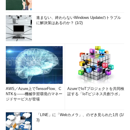
進まない、終わらないWindows Updateのトラブル
に解決策はあるのか？ (1/2)
AWS／Azure上でTensorFlow、C
AzureでIoTプロジェクトを共同検
NTKを――機械学習環境のマネー
証する「IoTビジネス共創ラボ」
ジドサービスが登場
「LINE」に「Webカメラ」、のぞき見られた1月 (1/
3)