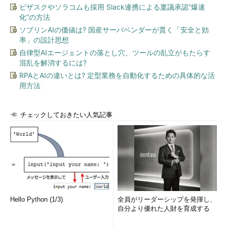
ビザスクやソラコムも採用 Slack連携による稟議承認“爆速
Windows SysinternalsとWindows 10には、よく似た機能があ
化”の方法
ります。Windows Sysinternalsの「
Desktops
」と、Windows 10
ソブリンAIの価値は? 国産サーバベンダーが貫く「安全と効
の新機能である「
仮想デスクトップ
」です。どちらも、Windows
率」の設計思想
に仮想的なデスクトップを追加して、複数のデスクトップ環境を
自律型AIエージェントの落とし穴、ツールの乱立がもたらす
切り替えて使えるという機能です。
混乱を解消するには?
RPAとAIの違いとは? 定型業務を自動化するための具体的な活
Windows SysinternalsのDesktopsはWindows 10でも一応は機
用方法
能し、元のデスクトップ（Desktop 1）の他に最大で3つのデスク
トップ（Desktop 2～4）を作成できます（
画面2
）。
チェックしておきたい人気記事
Hello Python (1/3)
全員がリーダーシップを発揮し、
自分より優れた人財を育成する
画面2
Windows Sysinternalsの「Desktops」をWindows
10で実行したところ。スタートメニューやユニバーサルアプ