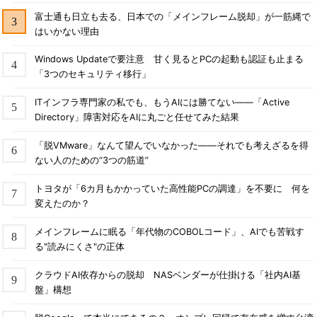
富士通も日立も去る、日本での「メインフレーム脱却」が一筋縄で
はいかない理由
Windows Updateで要注意 甘く見るとPCの起動も認証も止まる
「3つのセキュリティ移行」
ITインフラ専門家の私でも、もうAIには勝てない――「Active
Directory」障害対応をAIに丸ごと任せてみた結果
「脱VMware」なんて望んでいなかった――それでも考えざるを得
ない人のための“3つの筋道”
トヨタが「6カ月もかかっていた高性能PCの調達」を不要に 何を
変えたのか？
メインフレームに眠る「年代物のCOBOLコード」、AIでも苦戦す
る"読みにくさ"の正体
クラウドAI依存からの脱却 NASベンダーが仕掛ける「社内AI基
盤」構想