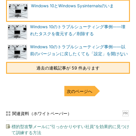
めに修正されたツールは、以下の4つしかありません（
表1
）。
Windows 10とWindows Sysinternalsのいま
修正されたツー
修正内容
ル
Windows 10のトラブルシューティング事例――壊
RAMMap v1.4／
v1.4でWindows 10初期リリースに対応、v1.5でWindows 10
れたタスクを復元する／削除する
1.5
バージョン1511に対応
Sigcheck v2.30
Windows 10の証明書OIDの更新
Windows 10のトラブルシューティング事例――以
前のバージョンに戻したくても「設定」を開けない
BgInfo v4.21
フィールドでWindows 10およびWindows Server 2016を正
しく表示
過去の連載記事が 59 件あります
Process
Windows 10においてブートログを取得できないバグを修正
Monitor v3.2
表1
Windows 10への対応のために修正された4つのツール
次のページへ
この他のツールで、現在または将来のWindows 10での動作に
問題がある場合は、今後の新バージョンで順次修正されるはずで
す。
関連資料（ホワイトペーパー）
PR
Sysinternalsの「Desktops」、Windows 10で活躍の場を
標的型攻撃メールに“引っかかりやすい社員”を効果的に見つけ
明け渡す
て訓練する方法