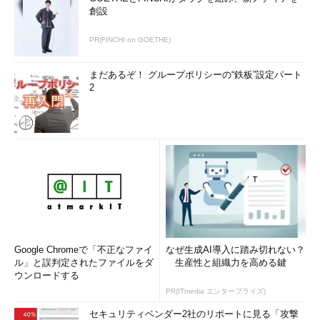
創設
PR(FINCHI on GOETHE)
まだあるぞ！ グループポリシーの“鉄板”設定パート
2
Google Chromeで「不正なファイ
なぜ生成AI導入に踏み切れない？
ル」と誤判定されたファイルをダ
生産性と組織力を高める鍵
ウンロードする
PR(ITmedia エンタープライズ)
セキュリティベンダー2社のリポートに見る「攻撃