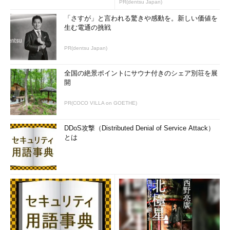
リが元のデスクトップ（Desktop 1）でしか動かない
PR(dentsu Japan)
「さすが」と言われる驚きや感動を。新しい価値を
しかし、Windows 10の新しいスタートメニューやユニバーサ
生む電通の挑戦
ルアプリを制御できないようで、スタートメニューや
「Cortana」（検索機能を含む）は、もともとのデスクトップ
PR(dentsu Japan)
（Desktop 1）でしか機能しませんし、Desktopsで作成した
Desktop 2～4でタスクバー上の「Microsoft Edge」やストアの
全国の絶景ポイントにサウナ付きのシェア別荘を展
アプリのアイコンをクリックしても、そのデスクトップではアプ
開
リは起動せず、Desktop 1に表示されます。
PR(COCO VILLA on GOETHE)
Desktopsを使っても作業効率が上がることはないでしょう。
素直にWindows 10に標準搭載されている仮想デスクトップ機能
DDoS攻撃（Distributed Denial of Service Attack）
とは
だけを使えばよいのです。Desktopsは最大4つのデスクトップを
切り替えて使用できますが、Windows 10の仮想デスクトップの
数には特に制限はなく、幾つでも作成でき、タスクビュー
（［Windows］＋［TAB］キー）による切り替えもスムーズでと
ても軽快です（
画面3
）。