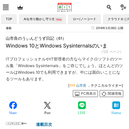
TOP
AIを作り動かし守り生かす
ロー/ノーコード
クラウドネイ
連載
2016年3月28日 公開
山市良のうぃんどうず日記（61）
Windows 10とWindows Sysinternalsのいま
（1/2 ページ）
ITプロフェッショナルやIT管理者の方ならマイクロソフトのツー
ル集「Windows Sysinternals」をご存じでしょう。ほとんどのツ
ールはWindows 10でも利用できますが、中には面白いことにな
るツールもあります。
[
山市良
，テクニカルライター]
PC用表示
関連情報
Share
Post
LINE
Hatena
連載目次