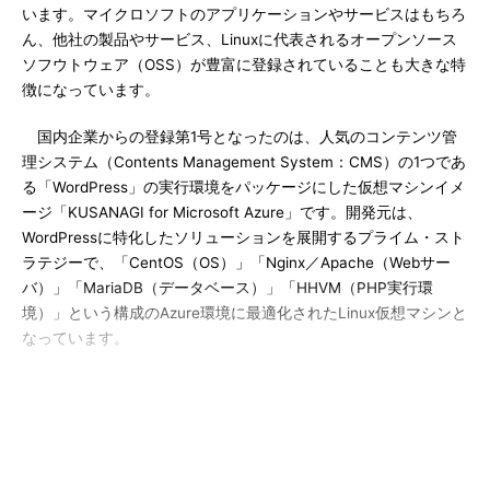
います。マイクロソフトのアプリケーションやサービスはもちろ
ん、他社の製品やサービス、Linuxに代表されるオープンソース
ソフウトウェア（OSS）が豊富に登録されていることも大きな特
徴になっています。
国内企業からの登録第1号となったのは、人気のコンテンツ管
理システム（Contents Management System：CMS）の1つであ
る「WordPress」の実行環境をパッケージにした仮想マシンイメ
ージ「KUSANAGI for Microsoft Azure」です。開発元は、
WordPressに特化したソリューションを展開するプライム・スト
ラテジーで、「CentOS（OS）」「Nginx／Apache（Webサー
バ）」「MariaDB（データベース）」「HHVM（PHP実行環
境）」という構成のAzure環境に最適化されたLinux仮想マシンと
なっています。
KUSANAGI for Microsoft Azure
（プライム・ストラテジ
ー）
この他にも、歴史的な提携として話題となったレッドハットが
提供する仮想マシンイメージ「Red Hat Enterprise Linux 6.7／