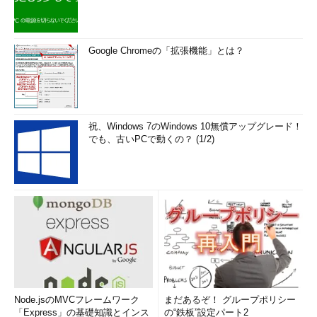
スデペロプメントマネージャ
本部 ビジスデペロプメントマネージャ
ー 佐藤克彦氏
ー）は、次のように説明してく
れました。
Google Chromeの「拡張機能」とは？
「事前に構成された仮想マシンを簡単に使いたい、クラウドサ
ービス同士を簡単に連携させたい、シングルサインオンやユーザ
ー管理を効率化したいといったニーズが企業ユーザーには強くあ
ります。特に、オンプレミスのActive Directoryで管理している
祝、Windows 7のWindows 10無償アップグレード！
ユーザーをクラウドサービスと連携させ、効率化していくことは
でも、古いPCで動くの？ (1/2)
企業の大きな関心事になっています」（佐藤氏）
基幹システムやオンプレミスシステムとの連携はニーズが強い
ものの、企業ごとに環境が大きく変わります。そのため、ISVに
よるソリューション開発が求められる分野であり、実際に登録件
数が多くなっているということです。
Azure Marketplaceを最大限利用できる新しい
管理ポータル
Node.jsのMVCフレームワーク
まだあるぞ！ グループポリシー
「Express」の基礎知識とインス
の“鉄板”設定パート2