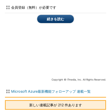
7.2」や、Microsoft Azure Active Directory（Azure AD）を使用
会員登録（無料）が必要です
してレッドハットのポータルサイトへのユーザーアクセスを有効
にするアプリケーション「Red Hat Portal Login」などが登録さ
続きを読む
れています。
日本マイクロソフトの青木卓
氏（マーケティング＆オペレー
ションズ部門 クラウド＆エンタ
ープライズビジネス本部 シニア
プロダクトマネージャー）は、
日本マイクロソフト マーケティング＆
Azure Marketplace本格始動の
オペレーションズ部門 クラウド＆エン
意義について、次のように述べ
タープライズビジネス本部 シニアプロ
ダクトマネージャー 青木卓氏
ています。
Copyright © ITmedia, Inc. All Rights Reserved.
「日本のISVがアプリケーションやサービスを直接Azure
Marketplaceにアップロードして、販売できるようになったこと
Microsoft Azure最新機能フォローアップ 連載一覧
が大きいです。また、エンドユーザーも、これまで米国やその他
の地域のものしか入手できなかったのが、日本のISVによる国産
新しい連載記事が 212 件あります
アプリケーションやサービスを直接購入できるようになりまし
た。これは、国内ISVが海外にも販路を広げることができるよう