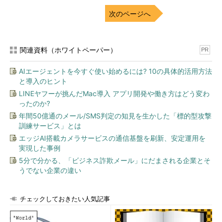
画面1
国内向けに日本語化された「Azure Marketplaceのポ
次のページへ
ータル」
関連資料（ホワイトペーパー）
PR
AIエージェントを今すぐ使い始めるには? 10の具体的活用方法
と導入のヒント
LINEヤフーが挑んだMac導入 アプリ開発や働き方はどう変わ
ったのか?
年間50億通のメール/SMS判定の知見を生かした「標的型攻撃
画面2
Azure MarketplaceとUIが統合された「Azureの新し
い管理ポータル」
訓練サービス」とは
エッジAI搭載カメラサービスの通信基盤を刷新、安定運用を
7つのカテゴリーでソリューションを一覧
実現した事例
5分で分かる、「ビジネス詐欺メール」にだまされる企業とそ
Azure Marketplaceのポータル
では、各カテゴリーで人気のあ
うでない企業の違い
るサービスが一覧できます。簡単に見てみましょう。カテゴリー
は現在、以下の7つに分けられています。
チェックしておきたい人気記事
Virtual Machines