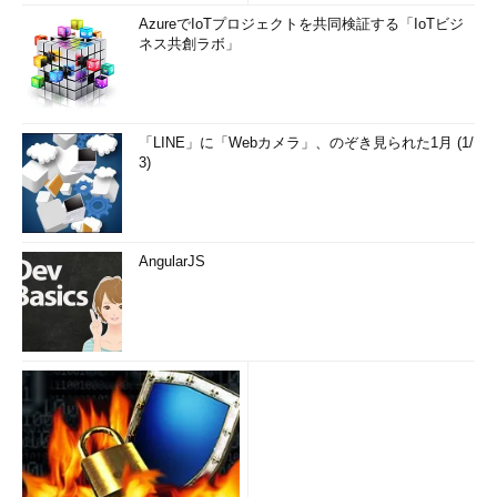
AzureでIoTプロジェクトを共同検証する「IoTビジ
ネス共創ラボ」
「LINE」に「Webカメラ」、のぞき見られた1月 (1/
3)
AngularJS