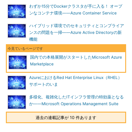
わずか15分でDockerクラスタが手に入る！ オープ
になったということでもあります」（青木氏）
ンなコンテナ環境――Azure Container Service
今後、国内ISVからは、さまざまなアプリケーションやサービ
ハイブリッド環境でのセキュリティとコンプライア
スが登録、提供される予定とのことです。現在、国内向けに日本
ンスの問題を一掃――Azure Active Directoryの新
語化された「
Azure Marketplaceのポータル
」や、「
Azureの新
機能
しい管理ポータル
」から簡単に利用できるようになっています
（
画面1
、
画面2
）。
国内での本格展開がスタートしたMicrosoft Azure
Marketplace
AzureにおけるRed Hat Enterprise Linux（RHEL）
サポートのいま
多様化、複雑化したITインフラ管理の特効薬となる
か――Microsoft Operations Management Suite
過去の連載記事が 10 件あります