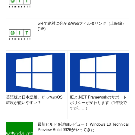
同じように、API Appsには、Office 365やSharePoint、ビッグ
データ分析のHDInsightなどとAPI連携するための「Office365
Connector」「SharePoint Server Connector」「HDInsight
5分で絶対に分かるWebフィルタリング（上級編）
Connector」などがあります。マイクロソフト製品だけでなく、
(1/5)
「Salesforce」「Facebook」「Twitter」「Dropbox」「Box」
など、他社サービス用のコネクターも用意されています。
Azure Active Directoryアプリケーションは、シングルサイン
オン（SSO）やユーザーアカウント管理を簡単に実行するための
アプリケーションです。対象となるクラウドサービスとしては、
「Google Apps」や「Salesforce」の他、Web会議「Citrix
GoToMeeting」、経費精算「Concur」、ERP「NetSuite」、人
事管理「Workday」などがあります。
英語版と日本語版、どっちのOS
IEと.NET Frameworkのサポート
登録数を見てみると、これら
環境が使いやすい？
ポリシーが変わります（1年後で
3カテゴリーが数多く占めてい
すが……）
ることが分かります。日本マイ
クロソフトの佐藤克彦氏（デベ
最新ビルドを詳細レビュー！ Windows 10 Technical
ロッパーエバンジェリズム統括
日本マイクロソフト デベロッパーエバ
Preview Build 9926がやってきた ...
本部 ISVビジネス推進本部 ビジ
ンジェリズム統括本部 ISVビジネス推進