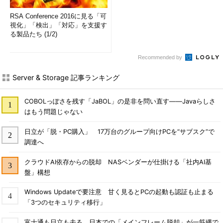
RSA Conference 2016に見る「可
視化」「検出」「対応」を支援す
る製品たち (1/2)
Recommended by
Server & Storage 記事ランキング
COBOLっぽさを残す「JaBOL」の是非を問い直す――Javaらしさ
はもう問題じゃない
日立が「脱・PC購入」 17万台のグループ向けPCを“サブスク”で
調達へ
クラウドAI依存からの脱却 NASベンダーが仕掛ける「社内AI基
盤」構想
Windows Updateで要注意 甘く見るとPCの起動も認証も止まる
「3つのセキュリティ移行」
富士通も日立も去る、日本での「メインフレーム脱却」が一筋縄で