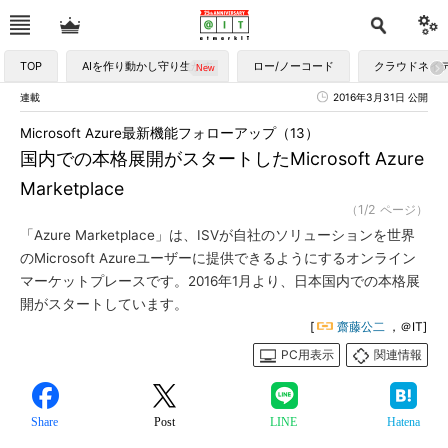
TOP
AIを作り動かし守り生かす
ロー/ノーコード
クラウドネイ
連載
2016年3月31日 公開
Microsoft Azure最新機能フォローアップ（13）
国内での本格展開がスタートしたMicrosoft Azure
Marketplace
（1/2 ページ）
「Azure Marketplace」は、ISVが自社のソリューションを世界
のMicrosoft Azureユーザーに提供できるようにするオンライン
マーケットプレースです。2016年1月より、日本国内での本格展
開がスタートしています。
[
齋藤公二
，＠IT]
PC用表示
関連情報
Share
Post
LINE
Hatena