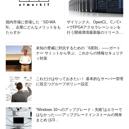
国内市場に登場した「SD-WA
ザイリンクス、OpenCL、C／C+
N」、企業にどんなメリットをも
+でFPGAアクセラレーションを
たらすか
行う開発環境最新版のリリースを
発表
未知の脅威に対抗するための「6原則」――ガート
ナー サミットから学ぶ、これからの情報セキュリテ
ィ対策
これだけはやっておきたい！ 基本的なサーバー管理
に役立つグループポリシー設定
“Windows 10へのアップグレード：失敗”はエラーで
はなかった――アップグレードインストールの簡単
まとめ (1/3...