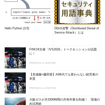
開発者サービス
API Apps
Azure Active Directoryアプリケーション
Webアプリケーション
データサービス
Hello Python (1/3)
DDoS攻撃（Distributed Denial of
Service Attack）とは
Microsoft Dynamicsソリューション
FINCHI主催「IVS2026」トークセッションが話題
ポータルではカテゴリーごとに「おすすめ」を見たり、条件を
に！
指定して検索したりすることができます。例えば、Virtual
Machinesの項目の右側にある「すべて表示」をクリックする
PR(FINCHI on GOETHE)
と、「おすすめのAzure Virtual Machinesイメージ」が表示され
ます（
画面3
）。
【見城徹×藤田晋】AI時代でも変わらない経営者の
本質
PR(FINCHI on GOETHE)
大阪ガスが月2000時間の共有作業を削減！ 現場の
AI活用術