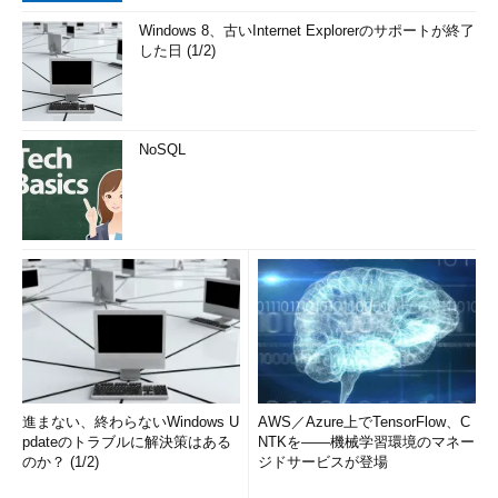
Windows 8、古いInternet Explorerのサポートが終了
した日 (1/2)
NoSQL
進まない、終わらないWindows U
AWS／Azure上でTensorFlow、C
pdateのトラブルに解決策はある
NTKを――機械学習環境のマネー
のか？ (1/2)
ジドサービスが登場