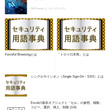
PR(ITmedia エンタープライズ)
画面3
ポータルではカテゴリーごとに「おすすめ」を見た
り、条件を指定して検索したりできる
その中には、Windows Server 2012の他、ビッグデータ分析用
Forceful Browsingとは
「トロイの木馬」とは
Hadoopソリューションの「Hortonworks Data Platform」、
WAF（Web Application Firewall）ソリューションの「Barracuda
Web Application Firewall」、データベース基盤の「SAP HANA
Developer Edition」「Oracle Database」など、マイクロソフト
シングルサインオン（Single Sign-On：SSO）とは
と協業しているベンダーやパートナーの多岐にわたるソリューシ
ョンが用意されています。また、「すべて」タブでは、オペレー
ティングシステム（OS）、発行元（コミュニティー、パートナ
ー、Microsoft）、MSDNサブスリプション向けなどの条件で絞
り込み検索が可能です。
Excelの基本オブジェクト「セル」の参照、移動、
コピー、選択、挿入、削除 (1/4)