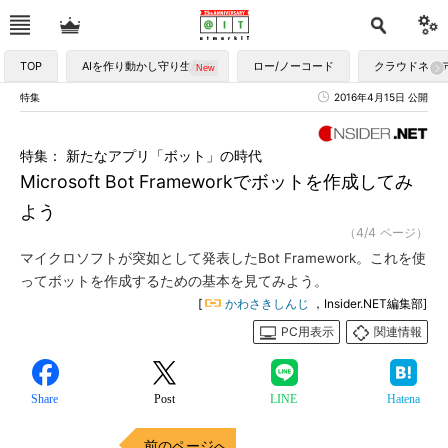
TOP
AIを作り動かし守り生かす
ロー/ノーコード
クラウドネイ
特集
2016年4月15日 公開
特集： 新たなアプリ「ボット」の時代
Microsoft Bot Frameworkでボットを作成してみ
よう
（4/4 ページ）
マイクロソフトが突如として発表したBot Framework。これを使
ってボットを作成するための基本を見てみよう。
[
かわさきしんじ
，Insider.NET編集部]
PC用表示
関連情報
Share
Post
LINE
Hatena
前のページへ