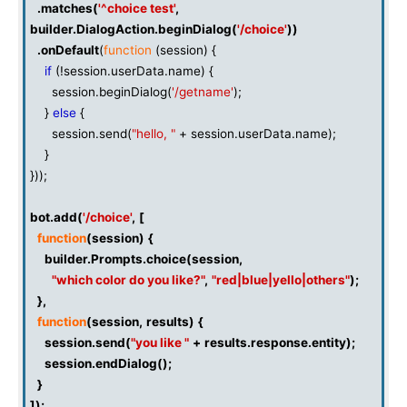
.
matches
(
'^choice test'
,
builder
.
DialogAction
.
beginDialog
(
'/choice'
))
.
onDefault
(
function
(session) {
if
(!session.userData.name) {
session.beginDialog(
'/getname'
);
}
else
{
session.send(
"hello, "
+ session.userData.name);
}
}));
bot
.
add
(
'/choice'
,
[
function
(
session
)
{
builder
.
Prompts
.
choice
(
session
,
"which color do you like?"
,
"red|blue|yello|others"
);
},
function
(
session
,
results
)
{
session
.
send
(
"you like "
+
results
.
response
.
entity
);
session
.
endDialog
();
}
]);