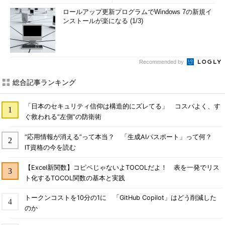
ロールアップ更新プログラムでWindows 7の新規イ
ンストールが楽になる (1/3)
Recommended by
総合記事ランキング
「日本のセキュリティ信仰は構造的にズレてる」 コスパよく、す
ぐ救われる“左側”の防衛術
“応用情報が消える”って本当？ 「生成AIパスポート」って何？
IT資格の今を読む
【Excel新関数】コピペじゃないよTOCOLだよ！ 表を一発でリス
ト化するTOCOL関数の基本と実践
トークンコストを10分の1に 「GitHub Copilot」はどう削減した
のか