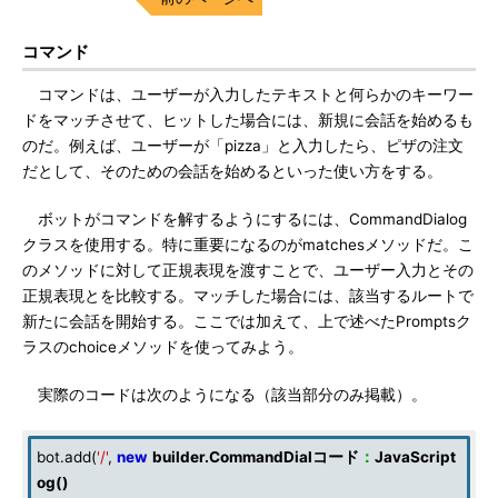
コマンド
コマンドは、ユーザーが入力したテキストと何らかのキーワー
ドをマッチさせて、ヒットした場合には、新規に会話を始めるも
のだ。例えば、ユーザーが「pizza」と入力したら、ピザの注文
だとして、そのための会話を始めるといった使い方をする。
ボットがコマンドを解するようにするには、CommandDialog
クラスを使用する。特に重要になるのがmatchesメソッドだ。こ
のメソッドに対して正規表現を渡すことで、ユーザー入力とその
正規表現とを比較する。マッチした場合には、該当するルートで
新たに会話を開始する。ここでは加えて、上で述べたPromptsク
ラスのchoiceメソッドを使ってみよう。
実際のコードは次のようになる（該当部分のみ掲載）。
bot.add(
'/'
,
new
builder
.
CommandDialコード
：
JavaScript
og
()