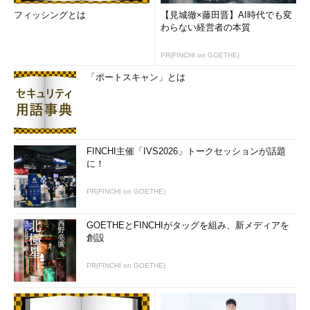
フィッシングとは
【見城徹×藤田晋】AI時代でも変
わらない経営者の本質
PR(FINCHI on GOETHE)
「ポートスキャン」とは
FINCHI主催「IVS2026」トークセッションが話題
に！
PR(FINCHI on GOETHE)
GOETHEとFINCHIがタッグを組み、新メディアを
創設
PR(FINCHI on GOETHE)