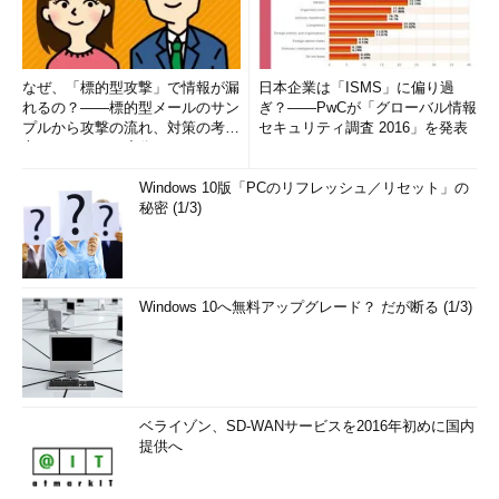
なぜ、「標的型攻撃」で情報が漏
日本企業は「ISMS」に偏り過
れるの？――標的型メールのサン
ぎ？――PwCが「グローバル情報
プルから攻撃の流れ、対策の考え
セキュリティ調査 2016」を発表
方まで、もう一度分かりやすく
解...
Windows 10版「PCのリフレッシュ／リセット」の
秘密 (1/3)
Windows 10へ無料アップグレード？ だが断る (1/3)
ベライゾン、SD-WANサービスを2016年初めに国内
提供へ