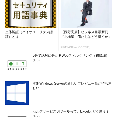
生体認証（バイオメトリクス認
【西野亮廣】ビジネス書最新刊
証）とは
『北極星 僕たちはどう働くか』
PR(FINCHI on GOETHE)
5分で絶対に分かるWebフィルタリング（初級編）
(1/5)
次期Windows Serverの新しいプレビュー版が待ち遠
しい
セルフサービスBIツールって、Excelとどう違う？
(1/2)