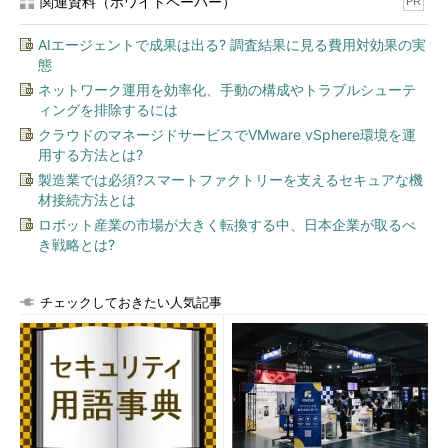
関連資料（ホワイトペーパー）
PR
AIエージェントで成果は出る? 調査結果に見る費用対効果の実
態
ネットワーク運用を効率化、手動の構成やトラブルシューテ
ィングを排除するには
クラウドのマネージドサービスでVMware vSphere環境を運
用する方法とは?
製造業では必須?スマートファクトリーを支えるセキュアな機
材接続方法とは
ロボット産業の市場が大きく転換する中、日本企業が取るべ
き戦略とは?
チェックしておきたい人気記事