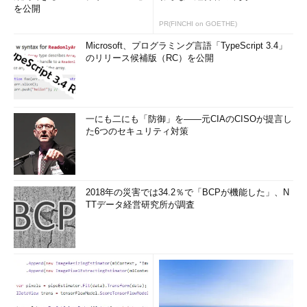
を公開
同時に通知する」オプションはオフ（既定）の状態です。
PR(FINCHI on GOETHE)
この状態から、2016年5月までにリリースされた、Windows
Microsoft、プログラミング言語「TypeScript 3.4」
のリリース候補版（RC）を公開
Updateで検出される全ての重要な更新プログラムをインストー
ルするまでの操作と所要時間を比較します。所用時間は対話的操
作が必要な場合に即時対応した実質時間です。実際にかかる時間
はさらに長くなります。また、お使いのPC環境によってはさら
一にも二にも「防御」を――元CIAのCISOが提言し
に時間がかかったり、あるいは短時間で済んだりするでしょう。
た6つのセキュリティ対策
Windows 7 SP1の新規インストールを従来の方
法で更新した場合
2018年の災害では34.2％で「BCPが機能した」、N
TTデータ経営研究所が調査