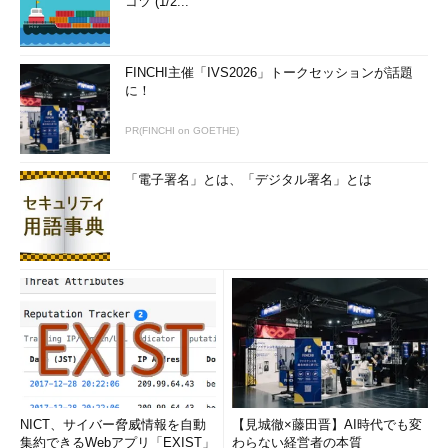
ndows 7 Enterprise SP1日本語版を新規インストールすると
コツ (1/2...
ころから検証をスタート
Hyper-Vの仮想マシンは第1世代仮想マシンに静的メモリを
FINCHI主催「IVS2026」トークセッションが話題
2GB、プロセッサを2基、VHDX形式で127GBの容量可変タイプの
に！
仮想HDDを1つ、ネットワークアダプターを1つ割り当ててありま
す。筆者の経験上、シングルプロセッサ構成ではWindows
PR(FINCHI on GOETHE)
Update実行時にCPU使用率が100％になってしまい、異様に時間
がかかることがあるので、その影響を排除するために2プロセッ
「電子署名」とは、「デジタル署名」とは
サ構成にしました。
Windows 7 Enterprise SP1の新規インストールは、「Windows
セットアップ」で「今すぐインストール」をクリックしてから
35分ほどで完了しました。この時点で、検証中に更新プログラ
ムが自動でインストールされないように、従来の方法で更新する
仮想マシンのWindows Updateの設定は「
更新プログラムをダウ
ンロードするが、インストールを行うかどうかは選択する
」に、
ロールアップ更新プログラムを使用する仮想マシンは「
更新プロ
グラムを確認しない（推奨されません）
」に設定しました。ま
た、更新プログラムの対象は重要な更新プログラムだけとし、
NICT、サイバー脅威情報を自動
【見城徹×藤田晋】AI時代でも変
集約できるWebアプリ「EXIST」
わらない経営者の本質
「推奨される更新プログラムについても重要な更新プログラムと