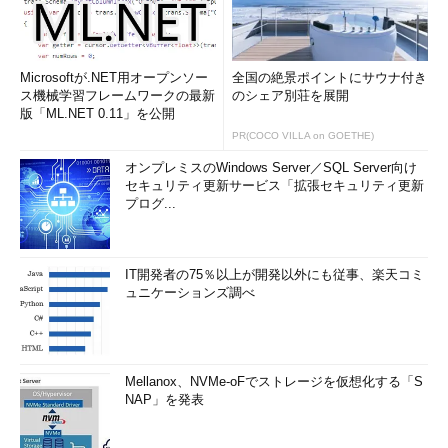
Microsoftが.NET用オープンソー
全国の絶景ポイントにサウナ付き
ス機械学習フレームワークの最新
のシェア別荘を展開
版「ML.NET 0.11」を公開
PR(COCO VILLA on GOETHE)
オンプレミスのWindows Server／SQL Server向け
セキュリティ更新サービス「拡張セキュリティ更新
プログ...
IT開発者の75％以上が開発以外にも従事、楽天コミ
ュニケーションズ調べ
Mellanox、NVMe-oFでストレージを仮想化する「S
NAP」を発表