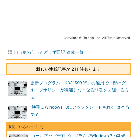
画面1
ロールアップ更新プログラム「KB3125574」は、Mi
crosoft Updateカタログからダウンロードして入手する
また、ロールアップ更新プログラムを適用するための前提条件
として、Windows 7 SP1、Windows Server 2008 R2 SP1に加え
て、以下の更新プログラムをインストールしておく必要がありま
Copyright © ITmedia, Inc. All Rights Reserved.
す。
山市良のうぃんどうず日記 連載一覧
Windows 7 用更新プログラム（KB3020369）
Windows 7 for x64-Based Systems 用更新プログラム
新しい連載記事が 211 件あります
（KB3020369）
Windows Server 2008 R2 x64 Edition 用更新プログラム
更新プログラム「KB3159398」の適用で一部のグ
（KB3020369）
ループポリシーが機能しなくなる問題を回避する方
法
ロールアップ更新プログラムにより、Windows 7 SP1および
Windows Server 2008 R2 SP1の新規インストールにかかる時間
“勝手にWindows 10にアップグレードされる”は本当
と労力が大幅に節約されることが期待できます。本稿では、ロー
か？
ルアップ更新プログラムのインストールを手動で行う方法で検証
しましたが、企業展開のためにインストールソース
（Intall.wim）に統合することも可能なようです。
ロールアップ更新プログラムでWindows 7の新規