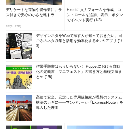
デリケートな荷物や農作業に。サ
Excelに入力フォームを作成、コ
ス付きで安心の小さな軽トラ
ントロールを追加、表示、ボタン
でイベント実行 (1/3)
PR(BLAZE)
デザインネタをWebで探す人が知っておきたい、日
ごろのネタ収集と活用を効率化する4つのアプリ (1/
3)
作業手順書はもういらない！ Puppetにおける自動
化の定義書「マニフェスト」の書き方と基礎文法ま
とめ (1/5)
高速で安全、安定した専用線接続が理想のシステム
構築のカギに――マンパワーが「ExpressRoute」を
導入した理由