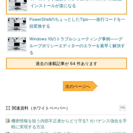
インストールが楽になる
なお、
ロールアップ更新プログラムは“サービスパック（SP）
ではない”
ことに注意してください。Windows 7 SP1および
PowerShellのちょっとしたTips――改行コードを一
Windows Server 2008 R2 SP1のメインストリームサポートは
括変換する
2015年1月に終了しているため（延長サポートは2020年1月14日
まで提供されます）、SP2が提供されることはありません。
Windows 10のトラブルシューティング事例――グ
ループポリシーエディターのエラーを素早く解決す
既に最新状態に更新されたWindows 7 SP1にインストールする
る
こともできましたが、インストール済みの更新プログラムが1つ
増えただけで、更新履歴がリフレッシュされるようなことはあり
過去の連載記事が 64 件あります
ません。別の問題を引き起こす可能性もあるので、既存の更新さ
れた環境にはインストールしない方がよいでしょう。
次のページへ
また、環境依存の既知の問題もありますので、利用前に
「
Convenience rollup update for Windows 7 SP1 and Windows
Server 2008 R2 SP1
」の「
Known issue in this convenience
関連資料（ホワイトペーパー）
PR
rollup
」の内容をよく確認してください。
機密情報を狙う内部不正者からどう守る? ガバナンス強化を手
ロールアップ更新プログラムの効果を比較検証
軽に実現する方法