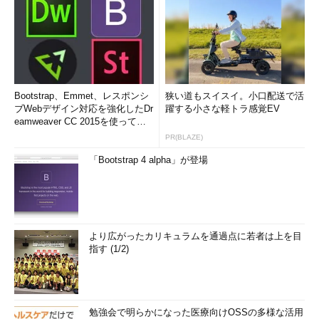
Bootstrap、Emmet、レスポンシ
狭い道もスイスイ。小口配送で活
ブWebデザイン対応を強化したDr
躍する小さな軽トラ感覚EV
eamweaver CC 2015を使って
み...
PR(BLAZE)
「Bootstrap 4 alpha」が登場
より広がったカリキュラムを通過点に若者は上を目
指す (1/2)
勉強会で明らかになった医療向けOSSの多様な活用