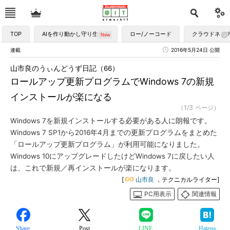
TOP
AIを作り動かし守り生かす
ロー/ノーコード
クラウドネイ
連載
2016年5月24日 公開
山市良のうぃんどうず日記（66）
ロールアップ更新プログラムでWindows 7の新規
インストールが楽になる
（1/3 ページ）
Windows 7を新規インストールする必要がある人に朗報です。
Windows 7 SP1から2016年4月までの更新プログラムをまとめた
「ロールアップ更新プログラム」が利用可能になりました。
Windows 10にアップグレードしたけどWindows 7に戻したい人
は、これで新規／再インストールが楽になります。
[
山市良
，テクニカルライター]
PC用表示
関連情報
Share
Post
LINE
Hatena