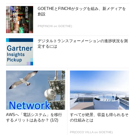
GOETHEとFINCHIがタッグを組み、新メディアを
創設
PR(FINCHI on GOETHE)
デジタルトランスフォーメーションの進捗状況を測
定するには
AWSへ「電話システム」を移行
すべてが絶景、収益も得られるそ
するメリットはあるか？ (1/2)
の仕組みとは
PR(COCO VILLA on GOETHE)