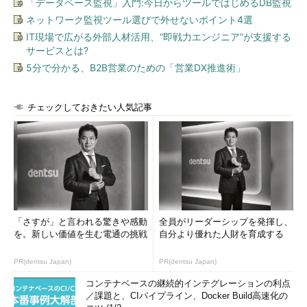
「データベース監視」入門:今日からツールではじめるDB監視
これからWindows 7 SP1を新規インストールするとして、「
新
ネットワーク監視ツール選びで外せないポイント4選
規インストールからWindows Updateだけを使用した従来の方
法で最新状態に更新する場合
」と、「
ロールアップ更新プログラ
IT現場で広がる外部人材活用、“即戦力エンジニア”が支援する
サービスとは?
ムをインストール後にWindows Updateで更新する場合
」とを
比較してみました。
5分で分かる、B2B営業のための「営業DX推進術」
条件を同じにするため、Windows ServerのHyper-V上に同一
チェックしておきたい人気記事
構成の仮想マシンを新規作成し、Windows 7 Enterprise
SP1（x86）日本語版をインストールするところから始めました
（
画面2
）。
「さすが」と言われる驚きや感動
全員がリーダーシップを発揮し、
を。新しい価値を生む電通の挑戦
自分より優れた人財を育成する
PR(dentsu Japan)
PR(dentsu Japan)
コンテナベースの継続的インテグレーションの利点
画面2
Hyper-V上に同一構成の仮想マシンを2つ作成し、Wi
／課題と、CIパイプライン、Docker Build高速化の