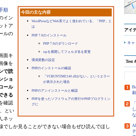
手順
今回の主な内容
のイン
WordPressなどWeb系でよく使われている、「PHP」と
ットア
は
アイ
ールの
PHP 7.0のインストール
キャ
PHP 7.0のダウンロード
zipを展開してフォルダ名を変更
画面キ
環境変数の設定
Tes
画像を
PHPのインストールの確認
ンで読
「VCRUNTIME140.dllがない」というエラー
ンショ
が表示された場合
ロール
B
PHPのアンインストールと確認
できる
PHPを使ったソフトウェアの実行やPHPプログラミン
を確認
グに
る、とい
な
んネッ
線でしか見ることができない場合もぜひ読んでほし