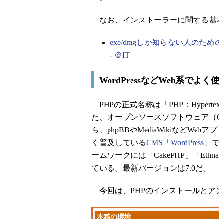
なお、インストーラーに関する基
exe/dmgしか知らない人の
- ＠IT
WordPressなどWeb系で
PHPの正式名称は「PHP：Hypertex
た、オープンソースソフトウェア（
ら、phpBBやMediaWikiなど
く普及している
CMS
「
WordPress
」で
ームワークには「CakePHP」「Eth
ている。最新バージョンは7.0だ。
今回は、PHPのインストールとア
本稿の環境