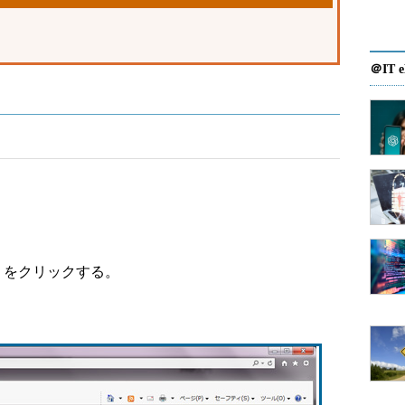
＠IT e
s」をクリックする。