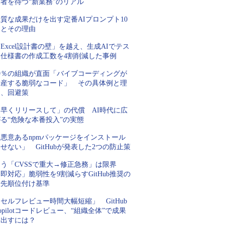
者を待つ“新業務”のリアル
質な成果だけを出す定番AIプロンプト10
例とその理由
Excel設計書の壁」を越え、生成AIでテス
ト仕様書の作成工数を4割削減した事例
99％の組織が直面「バイブコーディングが
量産する脆弱なコード」 その具体例と理
由、回避策
「早くリリースして」の代償 AI時代に広
る“危険な本番投入”の実態
「悪意あるnpmパッケージをインストール
せない」 GitHubが発表した2つの防止策
もう「CVSSで重大→修正急務」は限界
即対応」脆弱性を9割減らすGitHub推奨の
優先順位付け基準
セルフレビュー時間大幅短縮」 GitHub
opilotコードレビュー、“組織全体”で成果
を出すには？