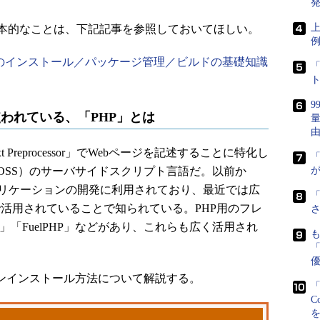
発
上
本的なことは、下記記事を参照しておいてほしい。
ためのインストール／パッケージ管理／ビルドの基礎知識
「
よく使われている、「PHP」とは
t Preprocessor」でWebページを記述することに特化し
OSS）のサーバサイドスクリプト言語だ。以前か
が
Webアプリケーションの開発に利用されており、最近では広
活用されていることで知られている。PHP用のフレ
さ
na」「FuelPHP」などがあり、これらも広く活用され
「
ンインストール方法について解説する。
「
C