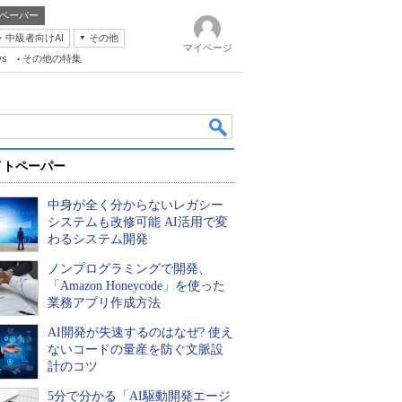
ペーパー
・中級者向けAI
その他
マイページ
ws
その他の特集
イトペーパー
中身が全く分からないレガシー
システムも改修可能 AI活用で変
わるシステム開発
ノンプログラミングで開発、
k
「Amazon Honeycode」を使った
業務アプリ作成方法
AI開発が失速するのはなぜ? 使え
ないコードの量産を防ぐ文脈設
計のコツ
5分で分かる「AI駆動開発エージ