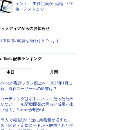
ェント」 要件定義から設計・実
装・テストまで
ティメディアからのお知らせ
リア採用の応募を受け付けています
t & Tools 記事ランキング
月間
本日
acklogが現行プラン廃止へ 2027年1月に
刷新、既存ユーザーへの影響は？
「コーディングはボトルネックだったため
しがない」 AI駆動開発の盲点と成果が出
い理由、Gartnerが明かす
AI導入で4割超が「逆に業務量が増えた」
テスト関連・定型コードから解放された開