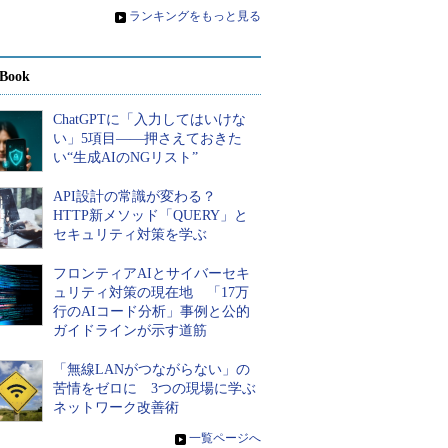
»
ランキングをもっと見る
Book
ChatGPTに「入力してはいけな
い」5項目――押さえておきた
い“生成AIのNGリスト”
API設計の常識が変わる？
HTTP新メソッド「QUERY」と
セキュリティ対策を学ぶ
フロンティアAIとサイバーセキ
ュリティ対策の現在地 「17万
行のAIコード分析」事例と公的
ガイドラインが示す道筋
「無線LANがつながらない」の
苦情をゼロに 3つの現場に学ぶ
ネットワーク改善術
»
一覧ページへ