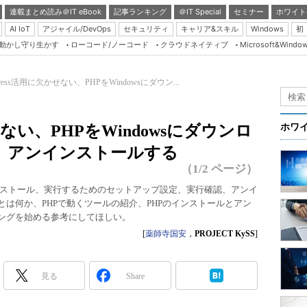
連載まとめ読み＠IT eBook
記事ランキング
＠IT Special
セミナー
ホワイト
AI IoT
アジャイル/DevOps
セキュリティ
キャリア&スキル
Windows
初
り動かし守り生かす
ローコード/ノーコード
クラウドネイティブ
Microsoft&Windo
Server & Storage
HTML5 + UX
Press活用に欠かせない、PHPをWindowsにダウン...
Smart & Social
Coding Edge
せない、PHPをWindowsにダウンロ
ホワ
Java Agile
、アンインストールする
Database Expert
（1/2 ページ）
Linux ＆ OSS
ストール、実行するためのセットアップ設定、実行確認、アンイ
とは何か、PHPで動くツールの紹介、PHPのインストールとアン
Master of IP Networ
ミングを始める参考にしてほしい。
Security & Trust
[
薬師寺国安
，
PROJECT KySS
]
Test & Tools
Insider.NET
見る
Share
ブログ