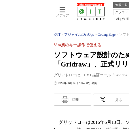
連載一覧
クラウド
メディア
AIを作
＠IT
アジャイル/DevOps
Coding Edge
ソフト
Vim風のキー操作で使える
ソフトウェア設計のた
「Gridraw」、正式リ
グリッドローは、UML描画ツール「Gridraw
2016年06月14日 10時30分 公開
印刷
見る
グリッドローは2016年6月13日、ソフト