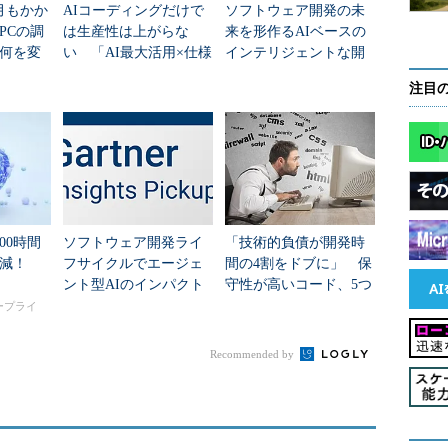
月もかか
AIコーディングだけで
ソフトウェア開発の未
PCの調
は生産性は上がらな
来を形作るAIベースの
何を変
い 「AI最大活用×仕様
インテリジェントな開
駆動」で開発ライフサ
発
注目
イクルを再定義
00時間
ソフトウェア開発ライ
「技術的負債が開発時
削減！
フサイクルでエージェ
間の4割をドブに」 保
ント型AIのインパクト
守性が高いコード、5つ
を最大化するには
の特徴と確保手法
タープライ
Recommended by