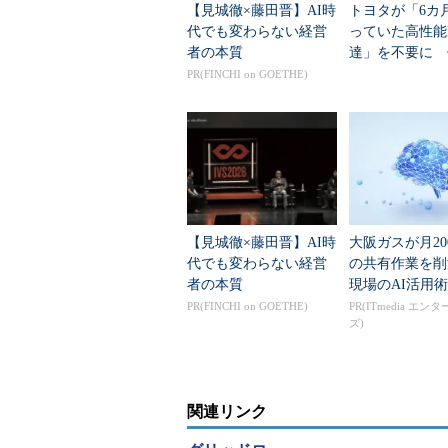
【見城徹×藤田晋】AI時
トヨタが「6カ
代でも変わらない経営
っていた高性能
者の本質
達」を不要に 
えたのか？
PR(FINCHI on GOETHE)
【見城徹×藤田晋】AI時
大阪ガスが月20
代でも変わらない経営
の共有作業を
者の本質
現場のAI活用術
PR(FINCHI on GOETHE)
PR(ITmedia エン
ズ)
関連リンク