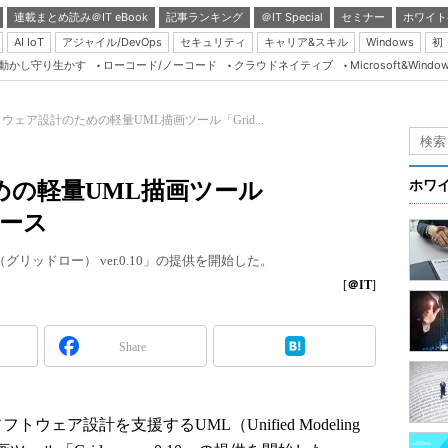
連載まとめ読み＠IT eBook
記事ランキング
＠IT Special
セミナー
ホワイト
AI IoT
アジャイル/DevOps
セキュリティ
キャリア&スキル
Windows
初
り動かし守り生かす
ローコード/ノーコード
クラウドネイティブ
Microsoft&Windo
Server & Storage
HTML5 + UX
ウェア設計のための軽量UML描画ツール「Grid...
Smart & Social
Coding Edge
めの軽量UML描画ツール
ホワ
Java Agile
リース
Database Expert
（グリッドロー） ver.0.10」の提供を開始した。
Linux ＆ OSS
[
＠IT
]
Master of IP Networ
Security & Trust
Share
Test & Tools
Insider.NET
ウェア設計を支援するUML（Unified Modeling
ブログ