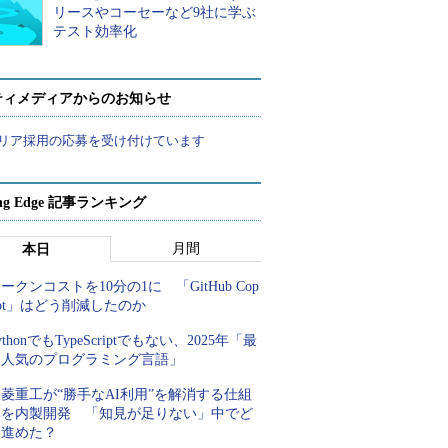
リースやコーセーなど9社に学ぶ
テスト効率化
ティメディアからのお知らせ
リア採用の応募を受け付けています
ing Edge 記事ランキング
月間
本日
ークンコストを10分の1に 「GitHub Cop
lot」はどう削減したのか
ythonでもTypeScriptでもない、2025年「最
も人気のプログラミング言語」
菱重工が“勝手なAI利用”を解消する仕組
みを内製開発 「知見が足りない」中でど
う進めた？