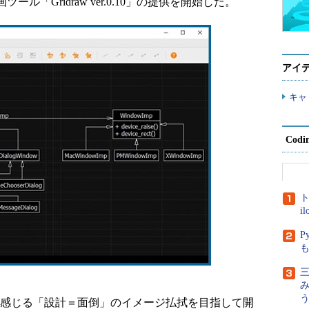
ール「Gridraw ver.0.10」の提供を開始した。
アイ
キャ
Cod
ト
i
P
三
者が感じる「設計＝面倒」のイメージ払拭を目指して開