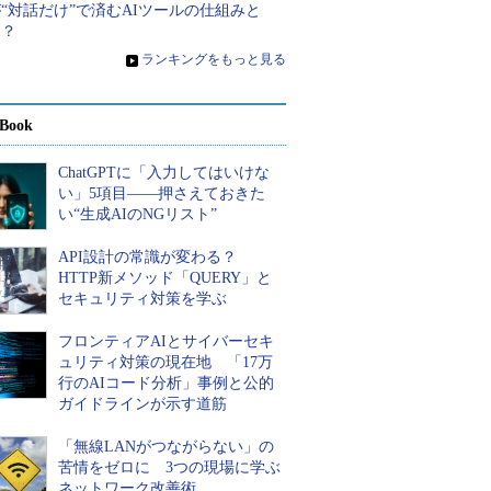
“対話だけ”で済むAIツールの仕組みと
は？
»
ランキングをもっと見る
Book
ChatGPTに「入力してはいけな
い」5項目――押さえておきた
い“生成AIのNGリスト”
API設計の常識が変わる？
HTTP新メソッド「QUERY」と
セキュリティ対策を学ぶ
フロンティアAIとサイバーセキ
ュリティ対策の現在地 「17万
行のAIコード分析」事例と公的
ガイドラインが示す道筋
「無線LANがつながらない」の
苦情をゼロに 3つの現場に学ぶ
ネットワーク改善術