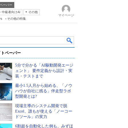
ペーパー
・中級者向けAI
その他
マイページ
ws
その他の特集
イトペーパー
5分で分かる「AI駆動開発エージ
ェント」 要件定義から設計・実
装・テストまで
最小1.5人月から始める、「ノウ
k
ハウが自社に残る」伴走型ラボ
型開発とは?
現場主導のシステム開発で脱
Excel、誰もが使える「ノーコー
ドツール」の実力
6割超を自動化した例も、みずほ