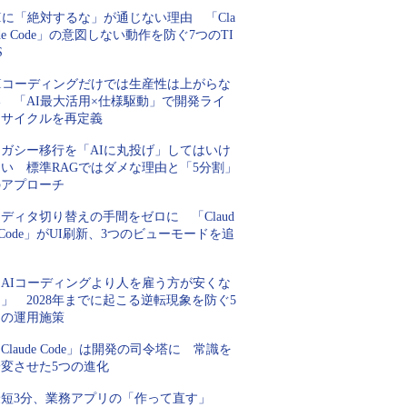
Iに「絶対するな」が通じない理由 「Cla
de Code」の意図しない動作を防ぐ7つのTI
S
AIコーディングだけでは生産性は上がらな
い 「AI最大活用×仕様駆動」で開発ライ
フサイクルを再定義
レガシー移行を「AIに丸投げ」してはいけ
ない 標準RAGではダメな理由と「5分割」
のアプローチ
ディタ切り替えの手間をゼロに 「Claud
 Code」がUI刷新、3つのビューモードを追
加
「AIコーディングより人を雇う方が安くな
」 2028年までに起こる逆転現象を防ぐ5
つの運用施策
Claude Code」は開発の司令塔に 常識を
一変させた5つの進化
最短3分、業務アプリの「作って直す」