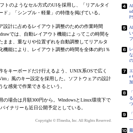
フトのようなセル方式のUIを採用し、「リアルタイ
A
u
ード」「シンプル・軽量」の特徴を掲げている。
P
ア設計に占めるレイアウト調整のための作業時間
idrawでは、自動レイアウト機能によってこの時間を
たまま、重なりや位置ずれを自動調整してリアルタ
化機能により、レイアウト調整の時間を全体の約1％
をキーボードだけ行えるよう、UNIX系OSで広く
エ
e
Vim」風のキー設定を採用した。ソフトウェアの設計
うな感覚で作業できるという。
る
合は月額300円から。WindowsとLinux環境下で
x版バイナリーも近日公開予定としている。
「
Copyright © ITmedia, Inc. All Rights Reserved.