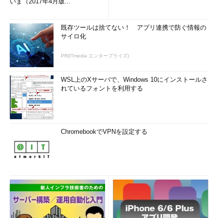
いま（2017年4月版...
既存ツールは捨てない！ アプリ連携で防ぐ情報の
サイロ化
PR(ITmedia エンタープライズ)
WSL上のXサーバで、Windows 10にインストールさ
れているフォントを利用する
ChromebookでVPNを設定する