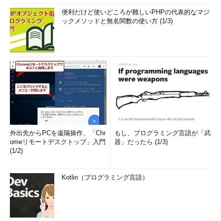
便利だけど使いどころが難しいPHPの代表的なマジ
ックメソッドと無名関数の使い方 (1/3)
外出先からPCを遠隔操作、「Chr
もし、プログラミング言語が「武
omeリモートデスクトップ」入門
器」だったら (1/3)
(1/2)
Kotlin（プログラミング言語）