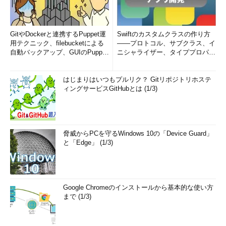
GitやDockerと連携するPuppet運
Swiftのカスタムクラスの作り方
用テクニック、filebucketによる
――プロトコル、サブクラス、イ
自動バックアップ、GUIのPupp
ニシャライザー、タイププロパテ
e...
ィメソッドのオーバーライド...
はじまりはいつもプルリク？ Gitリポジトリホステ
ィングサービスGitHubとは (1/3)
脅威からPCを守るWindows 10の「Device Guard」
と「Edge」 (1/3)
Google Chromeのインストールから基本的な使い方
まで (1/3)