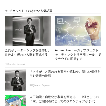
チェックしておきたい人気記事
全員がリーダーシップを発揮し、
Active Directoryのオブジェクト
自分より優れた人財を育成する
を「ディレクトリ同期ツール」で
クラウドに同期する
PR(dentsu Japan)
「さすが」と言われる驚きや感動を。新しい価値を
生む電通の挑戦
PR(dentsu Japan)
人工知能／自動化が家庭を変える――IoTとしての
「家」は開発者にとってのフロンティアか (1/3)