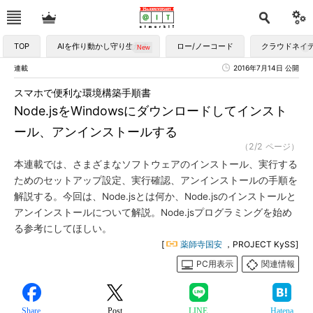
TOP
AIを作り動かし守り生かす
ロー/ノーコード
クラウドネイ
連載
2016年7月14日 公開
スマホで便利な環境構築手順書
Node.jsをWindowsにダウンロードしてインスト
ール、アンインストールする
（2/2 ページ）
本連載では、さまざまなソフトウェアのインストール、実行する
ためのセットアップ設定、実行確認、アンインストールの手順を
解説する。今回は、Node.jsとは何か、Node.jsのインストールと
アンインストールについて解説。Node.jsプログラミングを始め
る参考にしてほしい。
[
薬師寺国安
，PROJECT KySS]
PC用表示
関連情報
Share
Post
LINE
Hatena