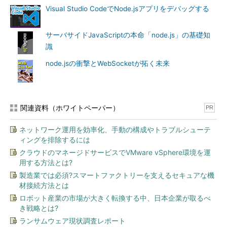
Visual Studio CodeでNode.jsアプリをデバッグする
サーバサイドJavaScriptの本命「node.js」の基礎知
識
node.jsの衝撃とWebSocketが拓く未来
関連資料（ホワイトペーパー）
PR
ネットワーク運用を効率化、手動の構成やトラブルシューテ
ィングを排除するには
クラウドのマネージドサービスでVMware vSphere環境を運
用する方法とは?
製造業では必須?スマートファクトリーを支えるセキュアな機
材接続方法とは
ロボット産業の市場が大きく転換する中、日本企業が取るべ
き戦略とは?
ランサムウェア現状調査レポート