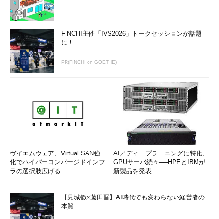
FINCHI主催「IVS2026」トークセッションが話題
に！
PR(FINCHI on GOETHE)
ヴイエムウェア、Virtual SAN強
AI／ディープラーニングに特化、
化でハイパーコンバージドインフ
GPUサーバ続々──HPEとIBMが
ラの選択肢広げる
新製品を発表
【見城徹×藤田晋】AI時代でも変わらない経営者の
本質