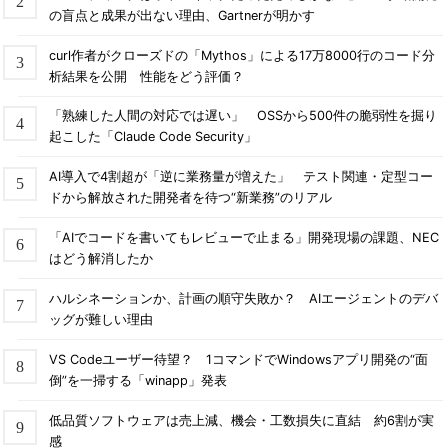
の盲点と成果が出ない理由、Gartnerが明かす
curl作者がクローズドの「Mythos」による17万8000行のコード分
析結果を公開 性能をどう評価？
「熟練した人間の対応では遅い」 OSSから500件の脆弱性を掘り
起こした「Claude Code Security」
AI導入で4割超が「逆に業務量が増えた」 テスト関連・定型コー
ドから解放された開発者を待つ“新業務”のリアル
「AIでコードを書いてもレビューで止まる」開発現場の課題、NEC
はどう解消したか
ハルシネーションか、計画の順守失敗か？ AIエージェントのデバ
ッグが難しい理由
VS Codeユーザー待望？ 1コマンドでWindowsアプリ開発の“面
倒”を一掃する「winapp」発表
低品質ソフトウェアは売上減、機会・工数損失に直結 約6割が実
感