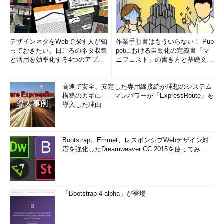
デザインネタをWebで探す人が知
作業手順書はもういらない！ Pup
っておきたい、日ごろのネタ収集
petにおける自動化の定義書「マ
と活用を効率化する4つのアプリ
ニフェスト」の書き方と基礎文法
(1/3)
まとめ (1/5)
高速で安全、安定した専用線接続が理想のシステム
構築のカギに――マンパワーが「ExpressRoute」を
導入した理由
Bootstrap、Emmet、レスポンシブWebデザイン対
応を強化したDreamweaver CC 2015を使ってみ...
「Bootstrap 4 alpha」が登場