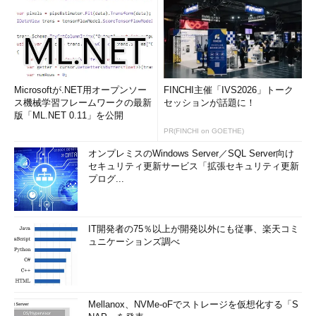
は残っており、厚労省がもっと主体的に、自律的に取り組んでい
く必要がある。それにはPDCAを回していくのが不可欠で、監査
は、それらの取り組みがしっかりなされているかをチェックする
装置として機能する」（橋本氏）。
Microsoftが.NET用オープンソー
問題の本質を見抜けない「形式的で信頼されな
FINCHI主催「IVS2026」トーク
ス機械学習フレームワークの最新
セッションが話題に！
い監査」に陥らないために
版「ML.NET 0.11」を公開
PR(FINCHI on GOETHE)
オンプレミスのWindows Server／SQL Server向け
セキュリティ更新サービス「拡張セキュリティ更新
プログ...
IT開発者の75％以上が開発以外にも従事、楽天コミ
ュニケーションズ調べ
Mellanox、NVMe-oFでストレージを仮想化する「S