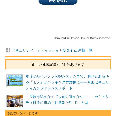
続きを読む
JASA会長 土居範久氏
機能強化だ。これに伴いNISCは、各府
省庁を対象に情報セキュリティ監査を実施することになった。こ
の枠組みはサイバーセキュリティ基本法の改正でさらに強化さ
れ、独立行政法人なども含め90以上の官公庁・組織を対象とする
ことになっている。
Copyright © ITmedia, Inc. All Rights Reserved.
土居氏はこうした取り組みにより、「政府機関全体に対し、必
要な水準の監査が行われることによって、より客観的に情報セキ
セキュリティ・アディッショナルタイム 連載一覧
ュリティ対策の水準を確認できることになる」と述べた。ただし
同氏は、「日本における情報セキュリティ監査のニーズや重要性
は高まっている一方で、JASAが認定している監査人はまだ少な
新しい連載記事が 41 件あります
い」とも指摘し、特に公認情報セキュリティ監査人が200人に満
たない状況に触れながら、「監査人の育成が急務である」と呼び
電球からインフラ制御システムまで、ありとあらゆ
掛けた。
る「モノ」がハッキングの対象に――米国セキュリ
ティカンファレンスレポート
広がる監査の対象、設計と現実運用の乖離をあぶり出す役割
「失敗を認めなくては前に進めない」――セキュリ
を
ティ対策に求められる3つの「R」とは
最初の講演には、前NISC副センター長として政府のサイバー
セキュリティ戦略を推進してきた谷脇康彦氏が登場し、2015年に