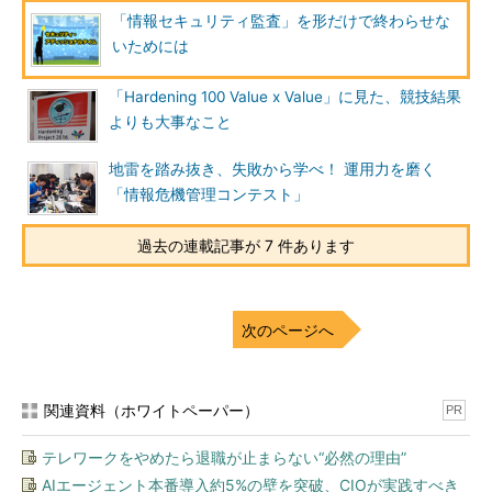
発生した日本年金機構に対する標的型攻撃も踏まえつつ、政府が
「情報セキュリティ監査」を形だけで終わらせな
どのような取り組みを進めているかを解説し、その中で監査が果
いためには
たす役割を説明した。
「Hardening 100 Value x Value」に見た、競技結果
もともとサイバーセキュリティ基本法
よりも大事なこと
では、NISCが中核となって政府機関の
セキュリティ対策を推進する枠組みが定
地雷を踏み抜き、失敗から学べ！ 運用力を磨く
められていた。NISCによる監査の権限
「情報危機管理コンテスト」
強化も明記されており、PDCAのサイク
ルが回っているかを確認する「マネジメ
過去の連載記事が 7 件あります
ント監査」と、システムの脆弱（ぜいじ
ゃく）性を確認する「ペネトレーション
前NISC副センター長 谷脇康彦
氏
テスト」の2つを全省庁で実施すること
次のページへ
とされ、2015度から段階的に実施してきたという。
標的型攻撃対策には幾つかのポイントが挙げられる。谷脇氏は
関連資料（ホワイトペーパー）
PR
まず「標的型攻撃のトリガーとなるメールは、一定の割合で必ず
開いてしまう。入口だけで防ぐのは無理で、どれだけ早く攻撃に
テレワークをやめたら退職が止まらない“必然の理由”
気付き、被害を最小化してリカバリーするかが重要だ」と述べ
AIエージェント本番導入約5%の壁を突破、CIOが実践すべき