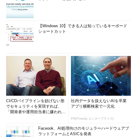
【Windows 10】できる人は知っているキーボード
ショートカット
CI/CDパイプラインを妨げない形
社内データを扱えないAIを卒業
でセキュリティを実現すれば、
アプリ横断検索で一元化
「開発者や運用担当者に嫌われな
いWAF」は可能か
PR(ITmedia エンタープライズ)
Faceook、AI処理向けのモジュラーハードウェアプ
ラットフォームとASICを発表