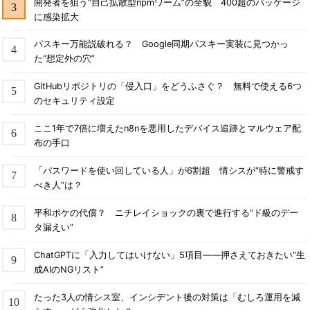
開発者を狙う“自己拡散型npmワーム”の全貌 400超のパッケージ
に感染拡大
パスキー万能説破れる？ Google同期パスキー実装に見つかっ
た“想定外の穴”
GitHubリポジトリの「侵入口」をどうふさぐ？ 無料で使える6つ
のセキュリティ設定
ここ1年で7倍に増えたn8nを悪用したデバイス追跡とマルウェア配
布の手口
「パスワードを使い回している人」が6割超 情シスが“特に警戒す
べき人”は？
平和ボケの代償？ ニチレイショックの裏で進行する“ド級のデー
タ漏えい”
ChatGPTに「入力してはいけない」5項目――押さえておきたい“生
成AIのNGリスト”
たった3人の情シス室、インシデント後の対策は「むしろ運用を減