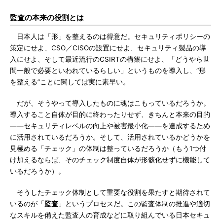
監査の本来の役割とは
日本人は「形」を整えるのは得意だ。セキュリティポリシーの
策定にせよ、CSO／CISOの設置にせよ、セキュリティ製品の導
入にせよ、そして最近流行のCSIRTの構築にせよ、「どうやら世
間一般で必要といわれているらしい」というものを導入し、“形
を整える”ことに関しては実に素早い。
だが、そうやって導入したものに魂はこもっているだろうか。
導入すること自体が目的に終わったりせず、きちんと本来の目的
——セキュリティレベルの向上や被害最小化――を達成するため
に活用されているだろうか。そして、活用されているかどうかを
見極める「チェック」の体制は整っているだろうか（もう1つ付
け加えるならば、そのチェック制度自体が形骸化せずに機能して
いるだろうか）。
そうしたチェック体制として重要な役割を果たすと期待されて
いるのが「
監査
」というプロセスだ。この監査体制の推進や適切
なスキルを備えた監査人の育成などに取り組んでいる日本セキュ