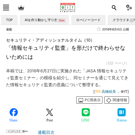
TOP
AIを作り動かし守り生かす
ロー/ノーコード
クラウドネイ
連載
2016年8月4日 公開
セキュリティ・アディッショナルタイム（10）
「情報セキュリティ監査」を形だけで終わらせな
いためには
（1/2 ページ）
本稿では、2016年6月27日に実施された「JASA 情報セキュリテ
ィ監査セミナー」の模様を紹介し、同セミナーを通じて見えてき
た情報セキュリティ監査の意義について整理する。
[
高橋睦美
，＠IT]
PC用表示
関連情報
Share
Post
LINE
Hatena
連載目次