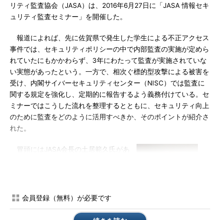
リティ監査協会（JASA）は、2016年6月27日に「JASA 情報セキ
ュリティ監査セミナー」を開催した。
報道によれば、先に佐賀県で発生した学生による不正アクセス
事件では、セキュリティポリシーの中で内部監査の実施が定めら
れていたにもかかわらず、3年にわたって監査が実施されていな
い実態があったという。一方で、相次ぐ標的型攻撃による被害を
受け、内閣サイバーセキュリティセンター（NISC）では監査に
関する規定を強化し、定期的に報告するよう義務付けている。セ
ミナーではこうした流れを整理するとともに、セキュリティ向上
のために監査をどのように活用すべきか、そのポイントが紹介さ
れた。
冒頭にはJASA会長の土居範久氏があ
いさつに立ち、監査制度をめぐるおおま
かな状況を説明した。さまざまなセキュ
リティ事件を踏まえ、日本政府もサイバ
ーセキュリティ政策に本腰を入れてい
会員登録（無料）が必要です
る。その1つが、サイバーセキュリティ
基本法の制定と、それに基づくNISCの