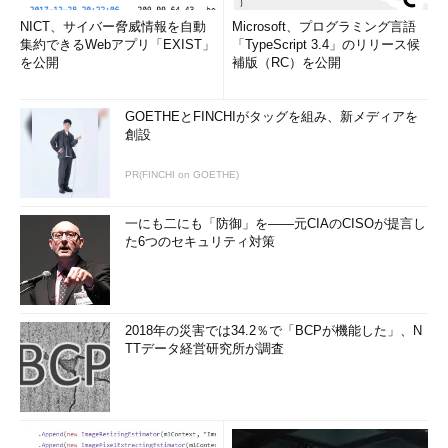
化、職員に対する教育・訓練、リスク評
NICT、サイバー脅威情報を自動
Microsoft、プログラミング言語
価とインターネット分離、入口・出口対
集約できるWebアプリ「EXIST」
「TypeScript 3.4」のリリース候
策といった再発防止策をとることを表明
を公開
補版（RC）を公開
し、その幾つかは既に実施に移してい
る。「そもそもセキュリティの重要性に
厚生労働省 前情報セキュリテ
GOETHEとFINCHIがタッグを組み、新メディアを
対する意識が希薄で、備えが不十分だっ
ィ対策室 室長として再発防止
創設
た。組織的な危機管理体制が欠如してお
策のとりまとめに当たった橋
本敬史氏
り、組織横断的、有機的な連携も足りて
PR(FINCHI on GOETHE)
おらず、迅速な対応ができなかった」（橋本氏）という反省に基
づくものだ。
一にも二にも「防御」を――元CIAのCISOが提言し
た6つのセキュリティ対策
厚労省自身、そして所管法人に対する監査も、これら再発防止
策の中に位置付けられている。「どういった対策が講じられてい
るかをしっかり把握することが大事。その上で、厚労省と所管法
人の連携強化の中でどのようなセキュリティ強化策が必要かを助
2018年の災害では34.2％で「BCPが機能した」、N
TTデータ経営研究所が調査
言するために、監査を行っていく」（橋本氏）。
同省では、政府全体としてのサイバーセキュリティ強化に向け
た取り組みも踏まえつつ、これら再発防止策を推進している。
「まだ道半ば。意識が足りない部分、対策が徹底していない部分