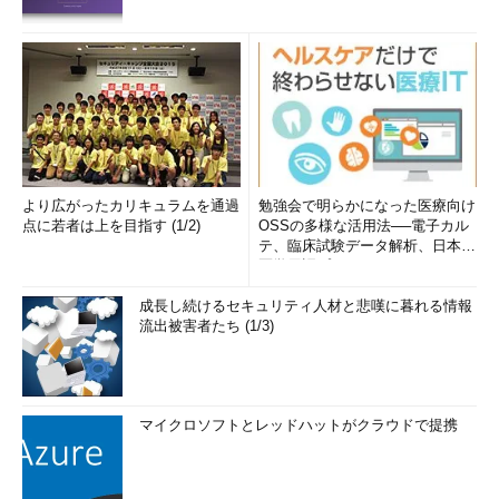
より広がったカリキュラムを通過
勉強会で明らかになった医療向け
点に若者は上を目指す (1/2)
OSSの多様な活用法──電子カル
テ、臨床試験データ解析、日本語
医学用語プラットフォーム、画...
成長し続けるセキュリティ人材と悲嘆に暮れる情報
流出被害者たち (1/3)
マイクロソフトとレッドハットがクラウドで提携