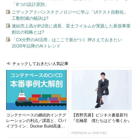
た。
「8つの設計原則」
ニデックアドバンステクノロジーに学ぶ「UIテスト自動化」
そして「もう1つ、監査の観点からは、システムの『設計』と
工数削減の秘訣は?
『運用』の違いもある」と、自身の経験も踏まえて振り返る。も
連結売上高が約2倍に成長、富士フイルムが実践した新規事業
ともとサイバーセキュリティ基本法の基準では、基幹系の情報、
創出の戦略とは?
機微性の高い情報は、インターネットとは切り離されたクローズ
「CX分野のAI活用」はここで差がつく 押さえておきたい
ドな環境に置くことになっていた。にもかかわらず、年金機構の
2026年以降のAIトレンド
事案が示すように、「実運用では、オープンなところに置かれて
いた」ことが被害を拡大させた。監査は、こうした設計と運用と
の乖離（かいり）を洗い出す上で大きな役割を果たすと期待でき
チェックしておきたい人気記事
る。
政府は2015年9月に閣議決定したサイバーセキュリティ戦略を
踏まえ、2016年6月、政府機関のセキュリティ統一基準の改定案
を公表した。統一基準では「各省庁のセキュリティの底上げを図
るため、ボトムアップのアプローチを取った。とりわけ、標的型
攻撃対策に力点を置いている」（谷脇氏）。また今回の改定案で
コンテナベースの継続的インテグ
【西野亮廣】ビジネス書最新刊
は、サイバーセキュリティ基本法の改正を踏まえ、監査対象を省
レーションの利点／課題と、CIパ
『北極星 僕たちはどう働くか』
庁だけでなく独立法人や特殊法人にも広げることに加え、標的型
イプライン、Docker Build高速化
のコツ (1/2...
攻撃の実被害を踏まえて内容に改訂を加えた。「設置されていた
PR(FINCHI on GOETHE)