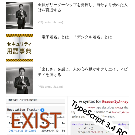
にもかかわらず実効性のある形で機能していなかったCSIRTや、
全員がリーダーシップを発揮し、自分より優れた人
連絡体制の整備、要件について丁寧に記述している他、重要な情
財を育成する
報を扱うところはインターネットから分離し、ログを管理するこ
PR(dentsu Japan)
となどにも触れている」（谷脇氏）。
日本年金機構の痛い経験は、これからの監査にどう生かされ
「電子署名」とは、「デジタル署名」とは
るのか
続けて、厚生労働省 前情報セキュリティ対策室 室長を務めた
橋本敬史氏が登場し、監査というプロセスをどのように対策に生
「楽しさ」を感じ、人の心を動かすクリエイティビ
かしていくかについて説明した。同氏は日本年金機構を狙った標
ティを届ける
的型攻撃が明るみに出た後、2015年8月21日情報セキュリティ対
策室に配属され、再発防止策の取りまとめに当たった担当者とし
PR(dentsu Japan)
て、「技術的な対策も大事だが、組織文化や業務の在り方も見直
していかなくてはならない」と述べ、監査を活用しながら自律的
に取り組むことが重要だと呼び掛けた。
既に報告書が公開されている通り、厚
生労働省では今回の事案を受け、対策室
の設置やCISO／CSIRTの即応機能強