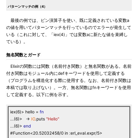
パターンマッチの例（4）
最後の例では、ピン演算子を使い、既に定義されている変数a
の値を用いてパターンマッチを行っているのでエラーが発生して
いる（これに対して、「iex(4)」では変数aに新たな値を束縛し
ている）。
無名関数とガード
Elixirの関数には関数（名前付き関数）と無名関数がある。名前
付き関数はモジュール内にdefキーワードを使用して定義する
（プログラムを構造化する際に使用する。なお、名前付き関数は
本稿では取り上げない）。一方、無名関数はfnキーワードを使用
して定義する。以下に例を示す。
iex(6)> hello =
fn
...(6)> ->
IO
.puts
"Hello"
...(6)>
end
#Function<20.52032458/0 in :erl_eval.expr/5>