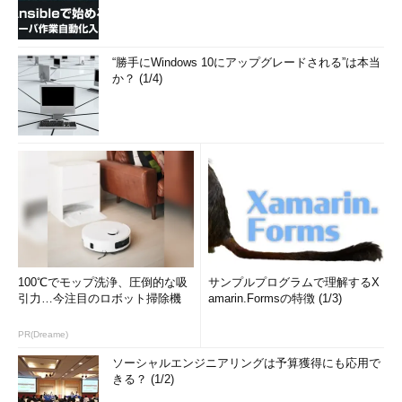
“勝手にWindows 10にアップグレードされる”は本当
か？ (1/4)
100℃でモップ洗浄、圧倒的な吸
サンプルプログラムで理解するX
引力…今注目のロボット掃除機
amarin.Formsの特徴 (1/3)
PR(Dreame)
ソーシャルエンジニアリングは予算獲得にも応用で
きる？ (1/2)