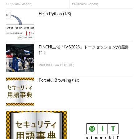
PR(dentsu Japan)
PR(dentsu Japan)
Hello Python (1/3)
FINCHI主催「IVS2026」トークセッションが話題
に！
PR(FINCHI on GOETHE)
Forceful Browsingとは