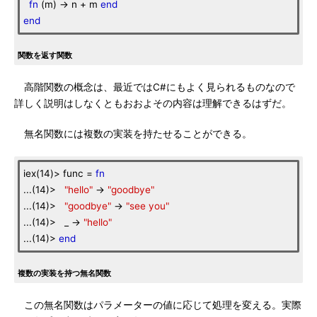
fn
(m) -> n + m
end
end
関数を返す関数
高階関数の概念は、最近ではC#にもよく見られるものなので
詳しく説明はしなくともおおよその内容は理解できるはずだ。
無名関数には複数の実装を持たせることができる。
iex(14)> func =
fn
...(14)>
"hello"
->
"goodbye"
...(14)>
"goodbye"
->
"see you"
...(14)> _ ->
"hello"
...(14)>
end
複数の実装を持つ無名関数
この無名関数はパラメーターの値に応じて処理を変える。実際