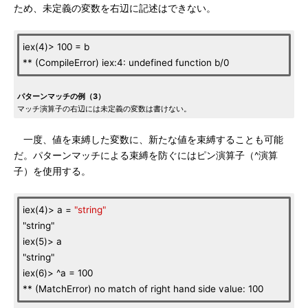
ため、未定義の変数を右辺に記述はできない。
iex(4)> 100 = b
** (CompileError) iex:4: undefined function b/0
パターンマッチの例（3）
マッチ演算子の右辺には未定義の変数は書けない。
一度、値を束縛した変数に、新たな値を束縛することも可能
だ。パターンマッチによる束縛を防ぐにはピン演算子（^演算
子）を使用する。
iex(4)> a =
"string"
"string"
iex(5)> a
"string"
iex(6)> ^a = 100
** (MatchError) no match of right hand side value: 100