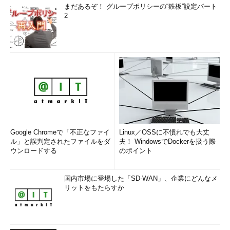
まだあるぞ！ グループポリシーの“鉄板”設定パート
2
Google Chromeで「不正なファイ
Linux／OSSに不慣れでも大丈
ル」と誤判定されたファイルをダ
夫！ WindowsでDockerを扱う際
ウンロードする
のポイント
国内市場に登場した「SD-WAN」、企業にどんなメ
リットをもたらすか