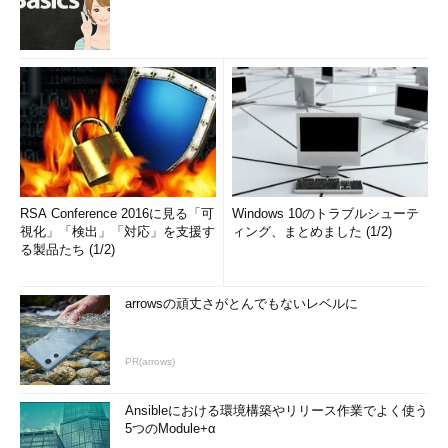
RSA Conference 2016に見る「可
Windows 10のトラブルシューテ
視化」「検出」「対応」を支援す
ィング、まとめました (1/2)
る製品たち (1/2)
arrowsの頑丈さがとんでもないレベルに
PR(arrows)
Ansibleにおける環境構築やリリース作業でよく使う
5つのModule+α