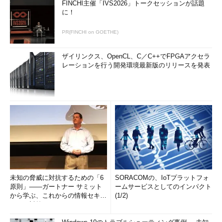
FINCHI主催「IVS2026」トークセッションが話題
に！
PR(FINCHI on GOETHE)
ザイリンクス、OpenCL、C／C++でFPGAアクセラ
レーションを行う開発環境最新版のリリースを発表
未知の脅威に対抗するための「6
SORACOMの、IoTプラットフォ
原則」――ガートナー サミット
ームサービスとしてのインパクト
から学ぶ、これからの情報セキュ
(1/2)
リティ対策