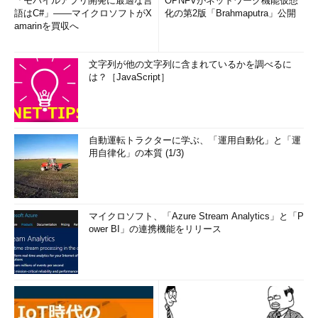
「モバイルアプリ開発に最適な言
OPNFVがネットワーク機能仮想
語はC#」――マイクロソフトがX
化の第2版「Brahmaputra」公開
amarinを買収へ
文字列が他の文字列に含まれているかを調べるに
は？［JavaScript］
自動運転トラクターに学ぶ、「運用自動化」と「運
用自律化」の本質 (1/3)
マイクロソフト、「Azure Stream Analytics」と「P
ower BI」の連携機能をリリース