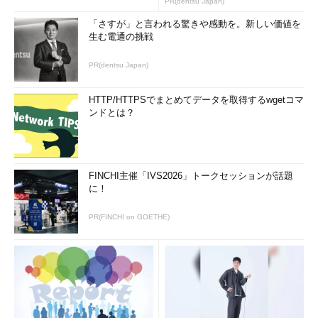
PR(dentsu Japan)
業は「Windows PowerShell」の対話セッションで代替できるの
「さすが」と言われる驚きや感動を。新しい価値を
で問題はないでしょう。
生む電通の挑戦
PR(dentsu Japan)
HTTP/HTTPSでまとめてデータを取得するwgetコマ
ンドとは？
画面4
「ファイアウォールの規則」では、既存の規則の参
FINCHI主催「IVS2026」トークセッションが話題
照と新しい規則の作成が可能
に！
「
証明書マネージャー
」では、ローカルの「証明書ストア」に
PR(FINCHI on GOETHE)
格納された証明書を確認できます（
画面5
）。有効期限が切れた
証明書や有効期限が近い証明書を、警告や注意で示してくれるの
で、証明書の問題を解決する際などに役立つでしょう。