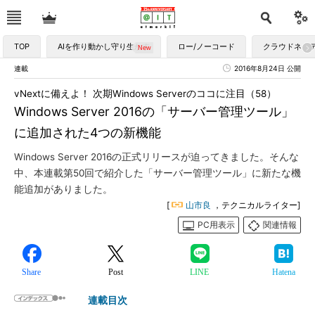
TOP
AIを作り動かし守り生かす
ロー/ノーコード
クラウドネイ
連載
2016年8月24日 公開
vNextに備えよ！ 次期Windows Serverのココに注目（58）
Windows Server 2016の「サーバー管理ツール」
に追加された4つの新機能
Windows Server 2016の正式リリースが迫ってきました。そんな
中、本連載第50回で紹介した「サーバー管理ツール」に新たな機
能追加がありました。
[
山市良
，テクニカルライター]
PC用表示
関連情報
Share
Post
LINE
Hatena
連載目次