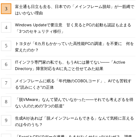
富士通も日立も去る、日本での「メインフレーム脱却」が一筋縄で
はいかない理由
Windows Updateで要注意 甘く見るとPCの起動も認証も止まる
「3つのセキュリティ移行」
トヨタが「6カ月もかかっていた高性能PCの調達」を不要に 何を
変えたのか？
ITインフラ専門家の私でも、もうAIには勝てない――「Active
Directory」障害対応をAIに丸ごと任せてみた結果
メインフレームに眠る「年代物のCOBOLコード」、AIでも苦戦す
る"読みにくさ"の正体
「脱VMware」なんて望んでいなかった――それでも考えざるを得
ない人のための“3つの筋道”
生成AIがあれば「脱メインフレームもできる」なんて気軽に言える
のは今のうち？
「ExcelとCSVでデータ連携」をまだなくせないのはなぜ？ 調査