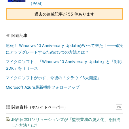
（PAM）
エクスプローラー
過去の連載記事が 55 件あります
ストレージ
ファイアウォールの規則
証明書マネージャー
関連記事
速報！ Windows 10 Anniversary Updateがやって来た！――確実
「
エクスプローラー
」は、「Windowsエクスプローラー」の簡
にアップグレードするための3つの方法とは？
易版です。ファイルの新規作成や編集といった機能はありません
が、サーバのファイルシステムの参照とファイル／フォルダの削
マイクロソフト、「Windows 10 Anniversary Update」と「対応
除、名前の変更が行えます（
画面2
）。
SDK」をリリース
マイクロソフトが示す、今後の「クラウド3大潮流」
Microsoft Azure最新機能フォローアップ
関連資料（ホワイトペーパー）
PR
JR西日本ITソリューションズが「監視業務の属人化」を解消
した方法とは?
画面2
「エクスプローラー」では、ファイルシステムの参