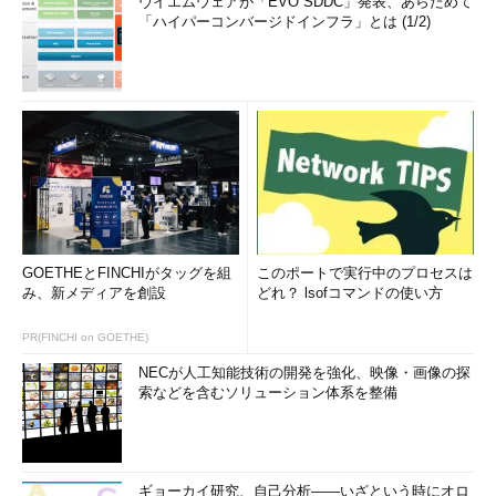
ヴイエムウェアが「EVO SDDC」発表、あらためて
「ハイパーコンバージドインフラ」とは (1/2)
GOETHEとFINCHIがタッグを組
このポートで実行中のプロセスは
み、新メディアを創設
どれ？ lsofコマンドの使い方
PR(FINCHI on GOETHE)
NECが人工知能技術の開発を強化、映像・画像の探
索などを含むソリューション体系を整備
ギョーカイ研究、自己分析――いざという時にオロ