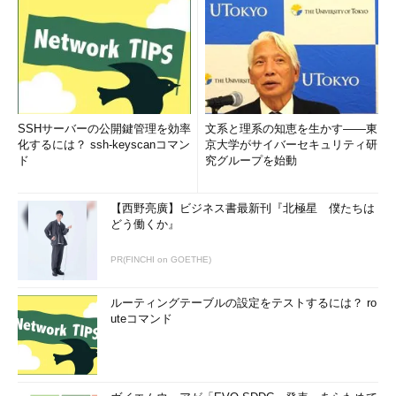
SSHサーバーの公開鍵管理を効率
文系と理系の知恵を生かす――東
化するには？ ssh-keyscanコマン
京大学がサイバーセキュリティ研
ド
究グループを始動
【西野亮廣】ビジネス書最新刊『北極星 僕たちは
どう働くか』
PR(FINCHI on GOETHE)
ルーティングテーブルの設定をテストするには？ ro
uteコマンド