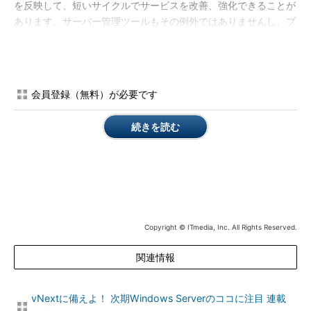
を反映して、短いサイクルでサービスを改善、強化できることが
あります。サーバー管理ツールもその例外ではありませんし、プ
レビュー中の現在は、さまざまな試みが行われ、正式リリースに
向けて改善と機能強化が日々行われているはずです。
先日、展開済みのサーバー管理ツールに、数カ月ぶりにアクセ
会員登録（無料）が必要です
スしてみました。すると、サーバー管理ツールの接続やUI（ユー
ザーインタフェース）、細かい機能に関して、さまざまな変更が
続きを読む
加えられていることに気が付きました。そこで今回は、2016年8
月中旬時点におけるサーバー管理ツールについて、本連載第50回
から変更された部分をピックアップして紹介します。
サーバー管理ツールを開いて最初に気が付いたのは、管理対象
サーバに接続するための管理者の資格情報を、Azure側に保存で
きるオプションが追加されたことです。これまではサーバー管理
Copyright © ITmedia, Inc. All Rights Reserved.
ツールで管理を開始するたびに、管理者の資格情報を入力する必
要がありました（
画面1
）。
関連情報
vNextに備えよ！ 次期Windows Serverのココに注目 連載