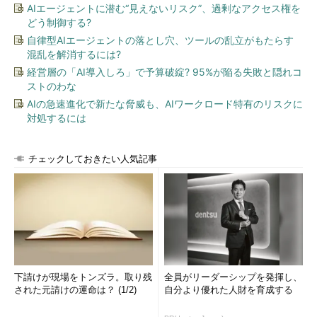
照とファイル／フォルダの削除、名前の変更が可能
AIエージェントに潜む“見えないリスク”、過剰なアクセス権を
どう制御する?
「
ストレージ
」は、Windows Serverの「サーバーマネージャ
自律型AIエージェントの落とし穴、ツールの乱立がもたらす
ー」にある「ファイルサービスと記憶域サービス」コンソールの
混乱を解消するには?
簡易版です。ディスクの情報、ボリュームの情報、共有の情報を
経営層の「AI導入しろ」で予算破綻? 95%が陥る失敗と隠れコ
参照できます（
画面3
）。
ストのわな
AIの急速進化で新たな脅威も、AIワークロード特有のリスクに
対処するには
チェックしておきたい人気記事
画面3
「ストレージ」では、ディスクの情報、ボリューム
の情報、共有の情報を参照できる
「
ファイアウォールの規則
」は、「セキュリティが強化された
下請けが現場をトンズラ。取り残
全員がリーダーシップを発揮し、
Windowsファイアウォール」の管理機能を提供します。既存の規
された元請けの運命は？ (1/2)
自分より優れた人財を育成する
則の参照と、新しい規則の追加機能があります（
画面4
）。既存
の規則を編集することはできないようですが、より高度な編集作