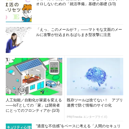
オロしないための「就活準備」基礎の基礎 (1/3)
「えっ、このメールが？」――マトモな文面のメー
ルに攻撃が仕込まれるばらまき型攻撃に注意
人工知能／自動化が家庭を変える
既存ツールは捨てない！ アプリ
――IoTとしての「家」は開発者
連携で防ぐ情報のサイロ化
にとってのフロンティアか (1/3)
PR(ITmedia エンタープライズ)
“適度な不信感”をベースに考える「人間のセキュリ