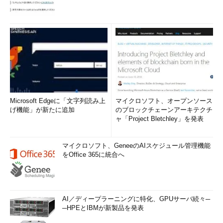
Microsoft Edgeに「文字列読み上
マイクロソフト、オープンソース
げ機能」が新たに追加
のブロックチェーンアーキテクチ
ャ「Project Bletchley」を発表
マイクロソフト、GeneeのAIスケジュール管理機能
をOffice 365に統合へ
AI／ディープラーニングに特化、GPUサーバ続々─
─HPEとIBMが新製品を発表