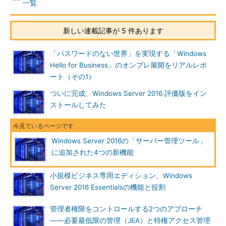
一覧
新しい連載記事が 5 件あります
「パスワードのない世界」を実現する「Windows
画面1
これまでは管理を開始するその都度、入力する必要
Hello for Business」のオンプレ展開をリアルレポ
があった管理者の資格情報をAzure側に保存できるようにな
ート（その1）
った
ついに完成、Windows Server 2016 評価版をイン
「ツール」に追加された4つの新機能
ストールしてみた
さらに、サーバー管理ツールを開くと、UIが刷新されているこ
とに気が付きます。例えば、以前の「管理」という項目は「
シス
Windows Server 2016の「サーバー管理ツール」
テム情報
」に変更されています。また、「管理」に含まれていた
に追加された4つの新機能
「ローカルのAdministrators」「IPアドレス」「Windows
Update」は、それぞれ「
ツール
」の「
ローカルの
小規模ビジネス専用エディション、Windows
Administrators
」「
ネットワークの設定
」「
Windows
Server 2016 Essentialsの機能と役割
Update
」に移動されています。
管理者権限をコントロールする2つのアプローチ
また、「ツール」には、新たに次の4つの機能が追加されてい
――必要最低限の管理（JEA）と特権アクセス管理
ます。