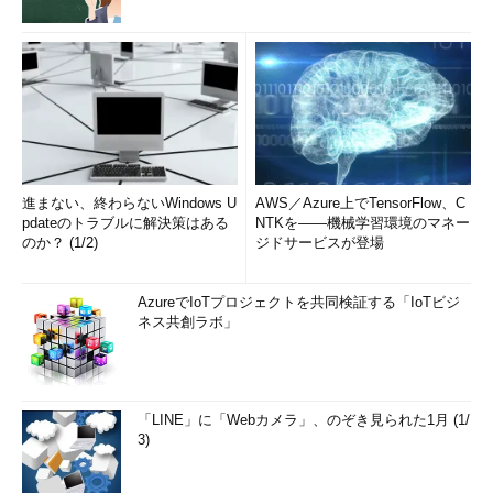
進まない、終わらないWindows U
AWS／Azure上でTensorFlow、C
pdateのトラブルに解決策はある
NTKを――機械学習環境のマネー
のか？ (1/2)
ジドサービスが登場
AzureでIoTプロジェクトを共同検証する「IoTビジ
ネス共創ラボ」
「LINE」に「Webカメラ」、のぞき見られた1月 (1/
3)