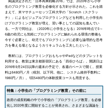
閣議決定された「日本再興戦略2016」では、2020年から小学
生のプログラミング教育を必修化する方針が示された。これを踏
まえて、米マサチューセッツ工科大学の「Scratch（スクラッ
チ）」によるビジュアルプログラミングなどを利用した小学生向
けプログラミング教室が増え、習い事としての認知も進んでい
る。一方で同社は、（2020年に小学生となる）2016年時点で3～
6歳の幼児にも気軽にプログラミングに触れられる環境の整備も
今すぐ必要とし、幼児でもプログラミングに必要な論理的な思考
力を養える場となるようカリキュラムを工夫したという。
教材には、プログラミングおもちゃやiPadなどのタブレットを
利用する。教室は東京都新宿区にある「四谷ひろば」。開講日は
2016年9月24日以降の週末の予定で、各週のペースで開く。授業
料は6480円／月（税別、以下同。他に、システム維持手数料に
1980円／月）。1回5480円の体験授業コースも用意する。
特集：小学生の「プログラミング教育」その前に
政府の成長戦略の中で小学校の「プログラミング教育」を必修
化し2020年度に開始することが発表され、さまざまな議論を