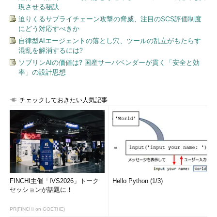
現させる秘訣
迫りくるサプライチェーン攻撃の脅威、注目のSCS評価制度
にどう対応すべきか
自律型AIエージェントの落とし穴、ツールの乱立がもたらす
混乱を解消するには?
ソブリンAIの価値は? 国産サーバベンダーが貫く「安全と効
率」の設計思想
チェックしておきたい人気記事
FINCHI主催「IVS2026」トーク
Hello Python (1/3)
セッションが話題に！
PR(FINCHI on GOETHE)