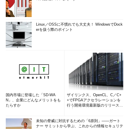
Linux／OSSに不慣れでも大丈夫！ WindowsでDock
erを扱う際のポイント
国内市場に登場した「SD-WA
ザイリンクス、OpenCL、C／C+
N」、企業にどんなメリットをも
+でFPGAアクセラレーションを
たらすか
行う開発環境最新版のリリースを
発表
未知の脅威に対抗するための「6原則」――ガート
ナー サミットから学ぶ、これからの情報セキュリテ