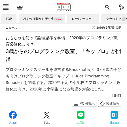
TOP
AIを作り動かし守り生かす
ロー/ノーコード
クラウドネイ
ニュース
2016年9月7日 公開
おもちゃを使って論理思考を学習、2020年のプログラミング教
育必修化に向け
3歳からのプログラミング教室、「キップロ」が開
講
プログラミングスクールを運営するKnocknoteが、3～6歳の子ど
も向けプログラミング教室「キップロ -Kids Programming
School-」を開講する。2020年予定の小学校のプログラミング必
修化に向け、2020年に小学生になる幼児を対象にした。
[＠IT]
PC用表示
関連情報
Share
Post
LINE
Hatena