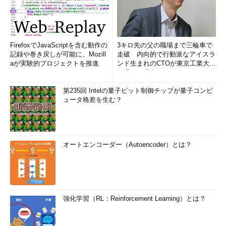
FirefoxでJavaScriptを含む動作の
3キロ先の父の職場まで三輪車で
記録や巻き戻しが可能に、Mozill
走破 内向的で行動派なアイスラ
aが実験的プロジェクトを推進
ンド生まれのCTOが東京工業大学
を選んだ理由 (1/2)
第235回 Intelの量子ビット制御チップが量子コンピ
ュータ格差を生む？
オートエンコーダー（Autoencoder）とは？
強化学習（RL：Reinforcement Learning）とは？