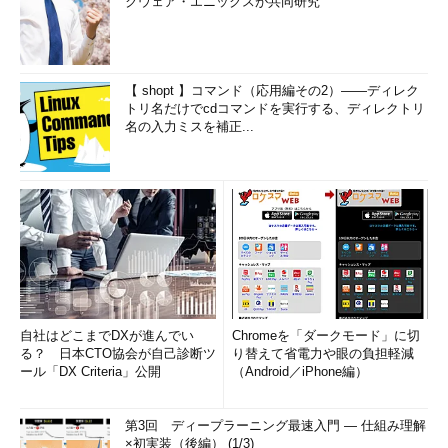
クウェア・エニックスが共同研究
【 shopt 】コマンド（応用編その2）――ディレク
トリ名だけでcdコマンドを実行する、ディレクトリ
名の入力ミスを補正...
自社はどこまでDXが進んでい
Chromeを「ダークモード」に切
る？ 日本CTO協会が自己診断ツ
り替えて省電力や眼の負担軽減
ール「DX Criteria」公開
（Android／iPhone編）
第3回 ディープラーニング最速入門 ― 仕組み理解
×初実装（後編） (1/3)