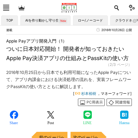
TOP
AIを作り動かし守り生かす
ロー/ノーコード
クラウドネイ
連載
2016年10月26日 公開
Apple Payアプリ開発入門（1）
ついに日本対応開始！ 開発者が知っておきたい
Apple Pay決済アプリの仕組みとPassKitの使い方
（2/3 ページ）
2016年10月25日から日本でも利用可能になったApple Payについ
て、アプリ内課金における決済処理の流れを、実装フレームワー
クPassKitの使い方とともに解説します。
[
杉本裕樹
，マネーフォワード]
PC用表示
関連情報
Share
Post
LINE
Hatena
前のページへ
次のページへ