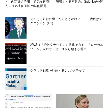
ト「内定辞退予測」で揺れる“個
認識」する不具合、Splunkが公開
人スコア社会”到来の法的問題に
斬り込む！――プライバシーフ
リ...
そろそろ銀行に帰ったらどうかね？――二代目はテ
クニシャン (1/3)
AWSは「分散クラウド」も提供できる、「ローカル
ゾーン」がロサンゼルスから始まる理由
クラウド戦略を計画する6つのステップ