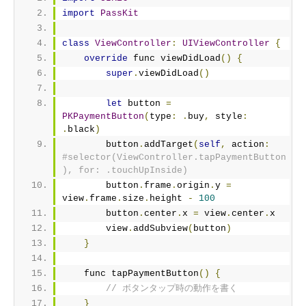
import
PassKit
class
ViewController
:
UIViewController
{
override
 func viewDidLoad
()
{
super
.
viewDidLoad
()
let
 button 
=
PKPaymentButton
(
type
:
.
buy
,
 style
:
.
black
)
        button
.
addTarget
(
self
,
 action
:
#selector(ViewController.tapPaymentButton
), for: .touchUpInside)
        button
.
frame
.
origin
.
y 
=
view
.
frame
.
size
.
height 
-
100
        button
.
center
.
x 
=
 view
.
center
.
x
        view
.
addSubview
(
button
)
}
    func tapPaymentButton
()
{
// ボタンタップ時の動作を書く
}