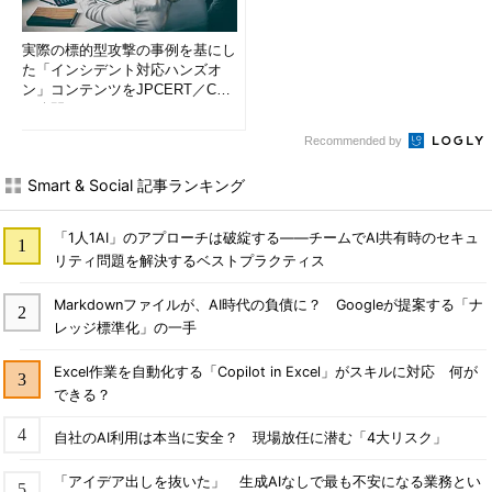
実際の標的型攻撃の事例を基にし
た「インシデント対応ハンズオ
ン」コンテンツをJPCERT／CC
が公開
Recommended by
Smart & Social 記事ランキング
「1人1AI」のアプローチは破綻する――チームでAI共有時のセキュ
リティ問題を解決するベストプラクティス
Markdownファイルが、AI時代の負債に？ Googleが提案する「ナ
レッジ標準化」の一手
Excel作業を自動化する「Copilot in Excel」がスキルに対応 何が
できる？
自社のAI利用は本当に安全？ 現場放任に潜む「4大リスク」
「アイデア出しを抜いた」 生成AIなしで最も不安になる業務とい