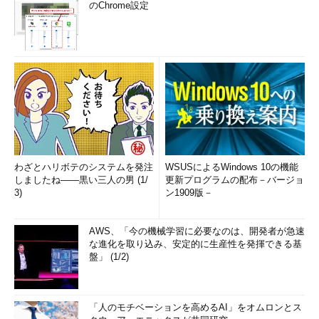
のChrome設定
わざとハリボテのシステムを発注
WSUSによるWindows 10の機能
しましたね――黒い三人の男 (1/
更新プログラムの配布－バージョ
3)
ン1909版－
AWS、「今の機械学習に必要なのは、開発者が急速
な進化を取り込み、安定的に生産性を発揮できる基
盤」 (1/2)
「人のモチベーションを高めるAI」をオムロンとス