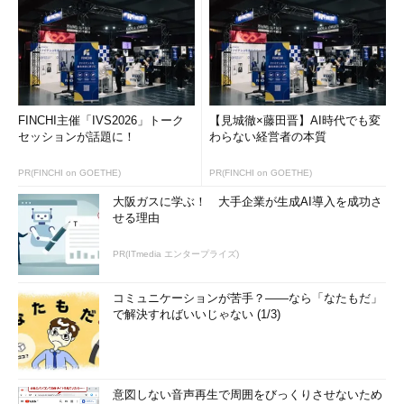
FINCHI主催「IVS2026」トーク
【見城徹×藤田晋】AI時代でも変
セッションが話題に！
わらない経営者の本質
PR(FINCHI on GOETHE)
PR(FINCHI on GOETHE)
大阪ガスに学ぶ！ 大手企業が生成AI導入を成功さ
せる理由
PR(ITmedia エンタープライズ)
コミュニケーションが苦手？――なら「なたもだ」
で解決すればいいじゃない (1/3)
意図しない音声再生で周囲をびっくりさせないため