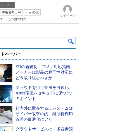
ペーパー
・中級者向けAI
その他
マイページ
ws
その他の特集
イトペーパー
EUの新規制「CRA」対応指南、
メーカーは製品の脆弱性対応に
どう取り組むべきか
クラウドを狙う脅威を可視化、
k
Azure環境をセキュアに保つ3つ
のポイント
社内外に散在するITシステムは
サイバー攻撃の的、鍵は特権ID
管理の最適化にアリ
クラウドサービスの「多要素認