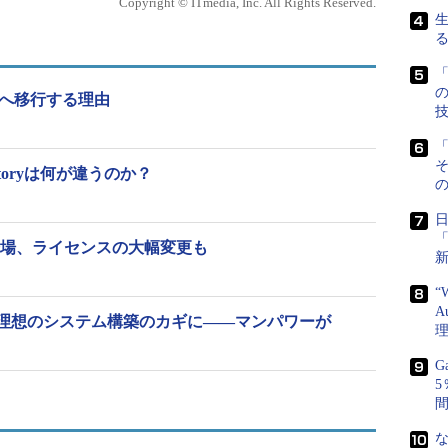
Copyright © ITmedia, Inc. All Rights Reserved.
「
Sへ移行する理由
基盤。Salesforce、Box、Sansanの認証基盤をAzure AD
を実現した《クリックで拡大》
「
ざまな基幹系システムを「Amazon Web
 Directoryは何が違うのか？
の
るなど、パブリッククラウドを積極的に活用している（［参
々にAWSへ移行する理由
）。旭硝子の赤崎峰大氏
ネットワークグループリーダー）は、同社におけるク
々登場、ライセンスの大幅変更も
うに説明する。
“
A
トで検討し、クラウド活用を積極的に推進していま
理想のシステム構築のカギに――マンパワーが
、効果を最大化していくことが重要です」（赤崎
G
な
か