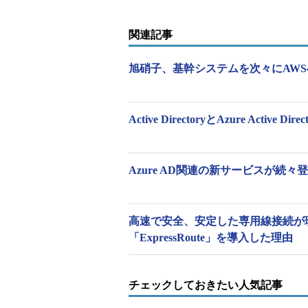
関連記事
旭硝子、基幹システムを次々にAW
図1
旭硝子が構築したクラウドサービス向けの共通認証
で統合し、シングルサインオン／多要素認証
旭硝子は2015年よりSAPを含むさま
Active DirectoryとAzure Active
Services（AWS）」に移行す
考記事］
旭硝子、基幹システムを次
（情報システム部 統括主幹 OA・
Azure AD関連の新サービスが続
ラウド活用の考え方について次のよ
「旭硝子では、クラウドファース
高速で安全、安定した専用線接続が
す。適材適所でシステムを稼働させ
「ExpressRoute」を導入した理由
氏）
チェックしておきたい人気記事
旭硝子が利用するクラウドサービ
スは、SaaS（Software as a Service）