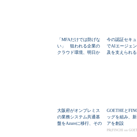
らIaaS（Infrastructure as a Service）
多岐にわたる。SaaSについては、最
初にSalesforceを導入し、営業、開
発、製造（品質保証）の各部門が顧
客管理などに活用してきた。2016年
「MFAだけでは防げな
今の認証セキュ
からはBoxとSansanの利用も全社で
い」 狙われる企業の
でAIエージェ
クラウド環境、明日か
及を支えられる
始。Boxは、主に社外の関係者との
らできる対策は？
ktaなどが推進
報共有やコラボレーションに利用さ
標準プロトコル
れ、Sansanは営業を中心に幅広い部
で利用されている。
これらのクラウドサービスは、事
ービスとして採用したという。各サ
され、現在、全社員約1万8000人のう
大阪府がオンプレミス
GOETHEとFIN
る。そうした中、課題となり始めて
の業務システム共通基
ッグを組み、新
盤をAzureに移行、その
アを創設
に話す。
狙いは
PR(FINCHI on GOE