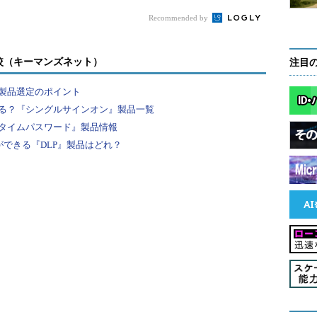
ると、サービスごとにアカウントが増えていきま
Recommended by
ox、Sansan）は、それぞれ異なるポリシーでIDとパスワー
ービスごとに異なるIDとパスワードを入力する必要
セットによる管理者の作業負荷の高まりや、パスワ
較（キーマンズネット）
注目
リスクも懸念されました。共通認証基盤の構築は、
製品選定のポイント
ービスへの対応と、ガバナンス／セキュリティの面
る？『シングルサインオン』製品一覧
崎氏）
タイムパスワード』製品情報
ができる『DLP』製品はどれ？
ンの迅速な導入」と「クウラドセキュリティ」
つ
ビ
D