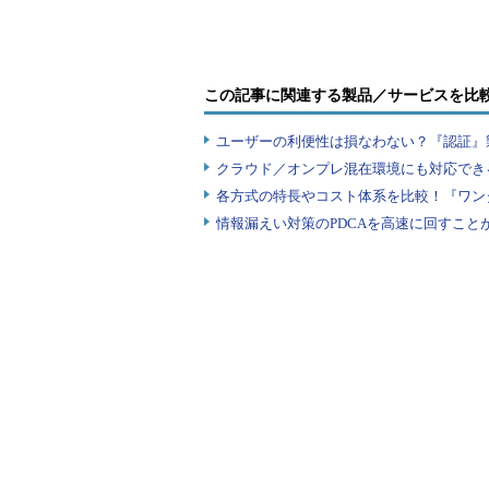
「クラウドサービスの利用が広が
す。3つのSaaS（Salesforce、B
ドが管理されており、ユーザーはサ
がありました。また、パスワードリ
この記事に関連する製品／サービスを比
ードが漏れることによる情報漏えい
ユーザーの利便性は損なわない？『認証』
今後、利用拡大が確実なクラウドサ
クラウド／オンプレ混在環境にも対応でき
から喫緊の課題だったのです」（赤
各方式の特長やコスト体系を比較！『ワン
情報漏えい対策のPDCAを高速に回すこと
問題意識は「アプリケーショ
共通認証基盤の構想は、大きく2
の問題意識から始まった。1つは、
ジネス展開に合わせて必要なアプリ
ケーションを速やかに展開、利用で
きるようにすること。もう1つは、I
とパスワードだけで運用することに
よるセキュリティリスクに対応する
ことだ。同社の浅沼勉氏（情報シス