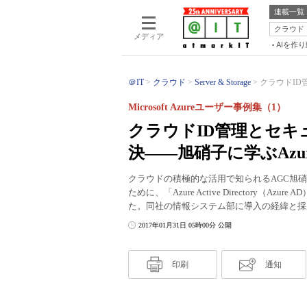
連載一覧
クラウド
メディア
AIを作
＠IT
クラウド
Server & Storage
クラウドID
Microsoft Azureユーザー事例集（1）
クラウドID管理とセキ
決――旭硝子に学ぶAzu
クラウドの積極的な活用で知られるAGC旭硝子
ために、「Azure Active Director
た。同社の情報システム部に導入の経緯と採
2017年01月31日 05時00分 公開
印刷
通知