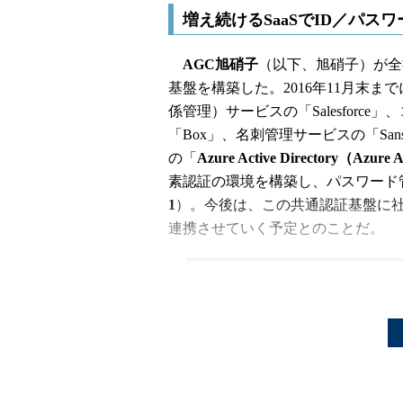
増え続けるSaaSでID／パス
AGC旭硝子
（以下、旭硝子）が全
基盤を構築した。2016年11月末までに、CRM（
係管理）サービスの「Salesfor
「Box」、名刺管理サービスの「Sa
の「
Azure Active Directory（Azure
素認証の環境を構築し、パスワード
1
）。今後は、この共通認証基盤に社
連携させていく予定とのことだ。