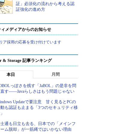
証」必須化の流れから考える認
証強化の進め方
ティメディアからのお知らせ
リア採用の応募を受け付けています
ver & Storage 記事ランキング
月間
本日
OBOLっぽさを残す「JaBOL」の是非を問
直す――Javaらしさはもう問題じゃない
indows Updateで要注意 甘く見るとPCの
起動も認証も止まる「3つのセキュリティ移
行」
富士通も日立も去る、日本での「メインフ
レーム脱却」が一筋縄ではいかない理由