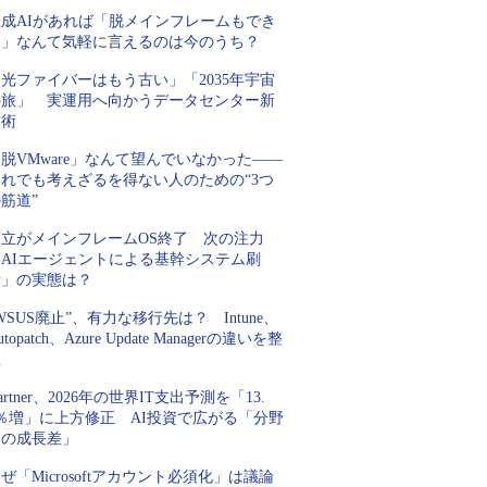
生成AIがあれば「脱メインフレームもでき
る」なんて気軽に言えるのは今のうち？
光ファイバーはもう古い」「2035年宇宙
の旅」 実運用へ向かうデータセンター新
技術
脱VMware」なんて望んでいなかった――
それでも考えざるを得ない人のための“3つ
筋道”
日立がメインフレームOS終了 次の注力
「AIエージェントによる基幹システム刷
新」の実態は？
WSUS廃止”、有力な移行先は？ Intune、
utopatch、Azure Update Managerの違いを整
理
artner、2026年の世界IT支出予測を「13.
5％増」に上方修正 AI投資で広がる「分野
間の成長差」
ぜ「Microsoftアカウント必須化」は議論