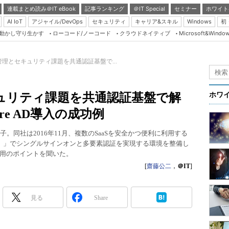
連載まとめ読み＠IT eBook
記事ランキング
＠IT Special
セミナー
ホワイト
AI IoT
アジャイル/DevOps
セキュリティ
キャリア&スキル
Windows
初
り動かし守り生かす
ローコード/ノーコード
クラウドネイティブ
Microsoft&Windo
Server & Storage
HTML5 + UX
管理とセキュリティ課題を共通認証基盤で...
Smart & Social
Coding Edge
ュリティ課題を共通認証基盤で解
ホワ
Java Agile
re AD導入の成功例
Database Expert
。同社は2016年11月、複数のSaaSを安全かつ便利に利用する
Linux ＆ OSS
y（Azure AD）」でシングルサインオンと多要素認証を実現する環境を整備し
用のポイントを聞いた。
Master of IP Networ
[
齋藤公二
，
＠IT
]
Security & Trust
Test & Tools
見る
Share
Insider.NET
ブログ