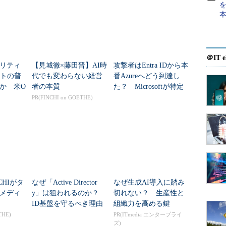
を
まで
＠IT e
リティ
【見城徹×藤田晋】AI時
攻撃者はEntra IDから本
開
ントの普
代でも変わらない経営
番Azureへどう到達し
か 米O
者の本質
た？ Microsoftが特定
情
する2つの
した全手口
PR(FINCHI on GOETHE)
とは
門
AGC旭硝子 情報システム部 統括主幹 OA・ネットワークグループ
リーダー 赤崎峰大氏
業部門からのニーズに応えるかたちで全社の共通サ
ービスのアカウントは事業部のニーズに応じて発行
ちの1～2割に相当する1000～2000人に配布されてい
CHIがタ
なぜ「Active Director
なぜ生成AI導入に踏み
いたのがアカウント管理だった。赤崎氏は次のよう
メディ
y」は狙われるのか？
切れない？ 生産性と
ID基盤を守るべき理由
組織力を高める鍵
と防御のポイント
THE)
PR(ITmedia エンタープライ
ズ)