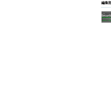
編集
AGC旭硝子 情報システム部 OA・ネットワークグループ
主席 浅沼勉氏
SaaSのようなクラウドサービスをうまく使ってい
サービスを利用したいと思ってから、実際に利用で
っていては事業スピードに追随できません。サービ
盤が必要になってきていました。
aaSがIDとパスワードだけで認証することが懸念
が漏れた場合、社内アプリケーションならアクセス制
は世界中のどこからでも不正にアクセスされるリス
、多要素認証のような仕組みが必須でした」（浅沼
業を推進するためのアクセルとブレーキのような関
同年9月に行われたマイクロソフトのイベント
re ADが求めている基盤として利用できることを知る。プ