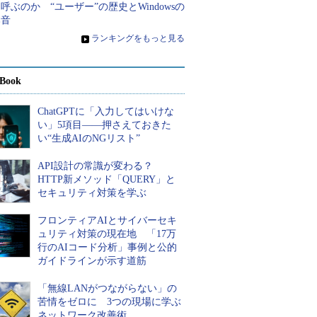
呼ぶのか “ユーザー”の歴史とWindowsの
本音
»
ランキングをもっと見る
Book
ChatGPTに「入力してはいけな
い」5項目――押さえておきた
い“生成AIのNGリスト”
API設計の常識が変わる？
HTTP新メソッド「QUERY」と
セキュリティ対策を学ぶ
フロンティアAIとサイバーセキ
ュリティ対策の現在地 「17万
行のAIコード分析」事例と公的
ガイドラインが示す道筋
「無線LANがつながらない」の
苦情をゼロに 3つの現場に学ぶ
ネットワーク改善術