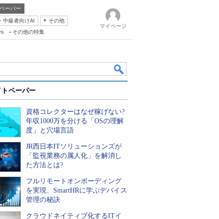
ペーパー
・中級者向けAI
その他
マイページ
ws
その他の特集
イトペーパー
資格コレクターはなぜ稼げない?
年収1000万を分ける「OSの理解
度」と穴場言語
JR西日本ITソリューションズが
k
「監視業務の属人化」を解消し
た方法とは?
フルリモートオンボーディング
を実現、SmartHRに学ぶデバイス
管理の秘訣
クラウドネイティブ化するITイ