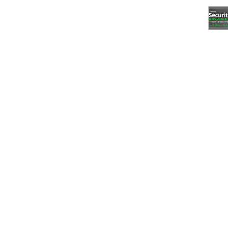
実行できるような塊にまとめてから実行するという
速度でいったら後者に決まっている。最初に変換時
ば実行速度はネイティブである。多くのアプリの多
いるから、内側のループをネイティブコード化する
えば外側のループはマルチスレッド化である）。中
e）コンパイラでネイティブコードに変換して実行するのは、
crosoftもやっていることである。JITみたいなもので、
ているのではないか。
ュレーションみたいなものを考えると、機械語命令の変
ケースをすぐに思い付く。例えば、昔のx86ゲームソ
即値データを書き換えてそこに飛び込む、といった
値に見えたり、オペコードに見えたり、ということ