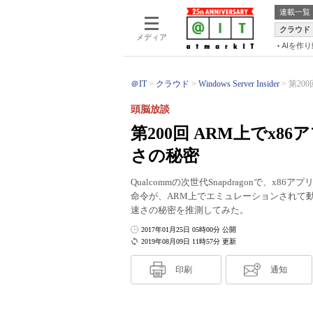
連載一覧
クラウド
メディア
AIを作
＠IT
クラウド
Windows Server Insider
第200
頭脳放談
第200回 ARM上でx86
さの秘密
Qualcommの次世代Snapdragonで、x8
命令が、ARM上でエミュレーションされて
速さの秘密を推測してみた。
2017年01月25日 05時00分 公開
2019年08月09日 11時57分 更新
印刷
通知