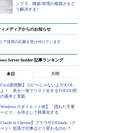
ンフラ、構築/管理の複雑さをど
う解消する?
ティメディアからのお知らせ
リア採用の応募を受け付けています
ows Server Insider 記事ランキング
月間
本日
Excel新関数】コピペじゃないよTOCOL
よ！ 表を一発でリスト化するTOCOL関
数の基本と実践
Windows 11ダイエット術】「隠れた不要
サービス」を停止して軽量化する
Claude in Chrome】ブラウザのClaude（ク
ロード）拡張で仕事はどう変わるのか？