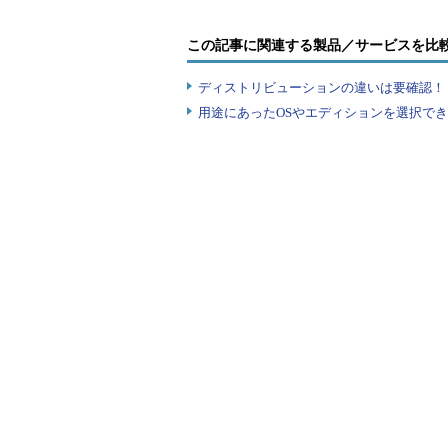
る。その昔のプログラムは、ライブ
バレイがあったが）で、画面入出力
この記事に関連する製品／サービスを比
とハードウェアに読み書きしてしま
ディストリビューションの違いは要確認！『
用途にあったOSやエディションを選択できていま
ソフトウェアでエミュレーション
をいちいち検出して、相当するハー
ればならないわけだ。本来は1命令
を引き起こす。その昔と現在ではク
ーバーヘッドだ。これを考えるとネ
速さに秘密2：命令コードの
命令実行そのものも見てみよう。
うようなアプリを考えれば、命令実
x86の機械語命令コードをエミュ
法がある。1つは、機械語命令コー
ンタープリタ的手法だ。もう1つは、