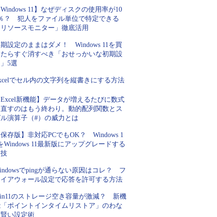
Windows 11】なぜディスクの使用率が10
0％？ 犯人をファイル単位で特定できる
「リソースモニター」徹底活用
期設定のままはダメ！ Windows 11を買
ったらすぐ消すべき「おせっかいな初期設
」5選
xcelでセル内の文字列を縦書きにする方法
Excel新機能】データが増えるたびに数式
を直すのはもう終わり。動的配列関数とス
ピル演算子（#）の威力とは
保存版】非対応PCでもOK？ Windows 1
をWindows 11最新版にアップグレードする
裏技
indowsでpingが通らない原因はコレ？ フ
ァイアウォール設定で応答を許可する方法
in11のストレージ空き容量が激減？ 新機
能「ポイントインタイムリストア」のわな
と賢い設定術