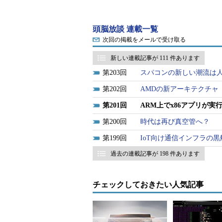
x86をソフトウェアでエミュレー
10分の1、下手をすると100分の
頭脳放談 連載一覧
らない体感速度、というのはどうしてな
次回の掲載をメールで受け取る
用しているのか、全く知らないのだ
話を書かせていただく。
新しい連載記事が 111 件あります
203
スパコンの新しい潮流は
速さの秘密その1：ライブラ
202
AMDの新アーキテクチャ
201
ARM上でx86アプリが実行
重要なことは、「ARM上にARMネイ
点である。基本的にはx86版と互換
200
時代は再び真空管へ？
る、ということだ。
199
IoT向け通信インフラの黒船
過去の連載記事が 198 件あります
ここでアプリ内部の動作を考えてみ
UI（ユーザーインタフェース）を
コードは、APIなどに各種パラメ
チェックしておきたい人気記事
なる。
実際の力仕事は、呼び出されたAPI