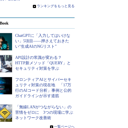
»
ランキングをもっと見る
Book
ChatGPTに「入力してはいけな
い」5項目――押さえておきた
い“生成AIのNGリスト”
API設計の常識が変わる？
HTTP新メソッド「QUERY」と
セキュリティ対策を学ぶ
フロンティアAIとサイバーセキ
ュリティ対策の現在地 「17万
行のAIコード分析」事例と公的
ガイドラインが示す道筋
「無線LANがつながらない」の
苦情をゼロに 3つの現場に学ぶ
ネットワーク改善術
»
一覧ページへ