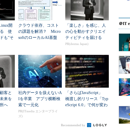
アプリ本体コードはx86で書かれているかもしれな
のAPIの代わりに、該当するARMのネイティブな
われる。
＠IT e
inux開
クラウド依存、コスト
「楽しさ」を感じ、人
る 使
の課題を解消？ Micro
の心を動かすクリエイ
イヤーのようなものを介する必要はあるかもしれな
ドも“そ
softのローカルAI基盤
ティビティを届ける
そろっているはずだから、時間がかかる処理はネイ
”に
「Foundry Local」
PR(dentsu Japan)
る。ネイティブのアプリだろうと、エミュレーショ
分にかかる時間は同じにできる。もし99％がそのよ
時間であれば、残り1％のアプリ本体コードが10倍遅
だけで済む。
droid OS上で昔のMS-DOSもどきを動作させるような
かある）を比較してみよう。このケースではそうは
顧客と
社内データを扱えないA
「さらばJavaScript」
未来を
Iを卒業 アプリ横断検
橋渡し的リリース「Typ
ーションしている中でシステムコール、BIOSコー
所へ
索で一元化
eScript 6.0」で何が変わ
ネイティブOSのAPIに変換して呼び出すことは可
った？
PR(ITmedia エンタープライ
ズ)
Recommended by
に限られる。画面入出力などとなると絶望的であ