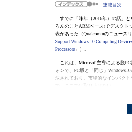
連載目次
すでに「昨年（2016年）の話」とな
ろんのことARMベース)でデスクトッ
表があった（Qualcommのニュース
Support Windows 10 Computing Device
Processors
」）。
これは、Microsoft主導による
ォンで、PC版と「同じ」Window
汰されており、市場的なインパクト
で、ここでは取り上げない。
その発表の中で技術的ではあるけ
が、x86ベースのWin32のコードを
デモのレポートをいくつか読むと「
速度であった」と感想を述べている