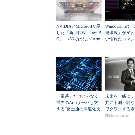
ードをエミュレーションする場合、
い。だが、そこから呼び出される本来
APIを呼び出せれば、同じ仕事が行
NVIDIAとMicrosoftが示
Windows上の「L
した「新世代Windows P
発環境」が変わ
つなぎのために何らかのラッパレ
C」 x86ではない“Arm
い慣れたコマン
い。それでも基本的に同じセットが
版”の姿とは
のまま利用可能
ティブなコードに任せることができ
ンのアプリだろうと、ライブラリ部
うなライブラリ側で消費されている
くても、全体処理時間は約10％遅い
これに対して、Windows OSやAn
場合（そういうソフトウェアは幾つ
「富岳」だけじゃなく
未来を一緒に…
世界のArmサーバも支
共に予測不能な
問屋が卸さない。もちろん、エミュレ
える“富士通の高速化技
ワクワクする場
ルといったものを検出したら相当する
術”の仕組みとは？
PR(dentsu Japan)
能だ。
しかし、ごくごく低レベルのもの