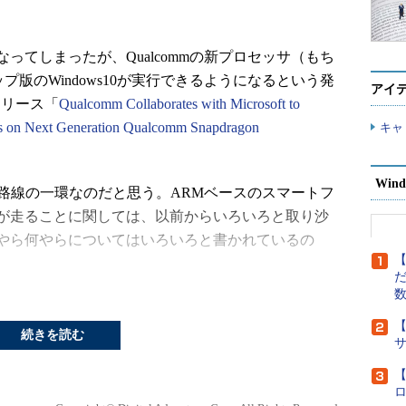
ってしまったが、Qualcommの新プロセッサ（もち
プ版のWindows10が実行できるようになるという発
アイ
リリース「
Qualcomm Collaborates with Microsoft to
s on Next Generation Qualcomm Snapdragon
キャ
Wind
脱PC路線の一環なのだと思う。ARMベースのスマートフ
s10が走ることに関しては、以前からいろいろと取り沙
やら何やらについてはいろいろと書かれているの
【
だ
れども、多くの人が興味を持っていると思われるの
【
ARM上のWindowsで実行できるという点である。その
続きを読む
ARMのネイティブのアプリとほとんど遜色ない体感
人が多い。
【