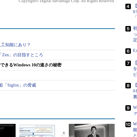
Copyright© Digital Advantage Corp. All Rights Reserved.
ションできる環境は多い。それらの多くは実機速度の
【
1くらいのものである。それに対して、実機とあまり変わ
のか。筆者は、Microsoftが内部でどんな手法を採
が、かなり推測が付くつもりでいる。今回はそんな
初
定
人工知能にあり？
リがネイティブ環境で動作
E
「Zen」の目指すところ
【
できるWindows 10の速さの秘密
ティブのWindows 10が載って動いている」という
性のあるAPI、ライブラリ群がARM上でそろってい
「Sigfox」の脅威
【
0
よう。ARMコードであれx86コードであれ、
構築するにせよ、入出力をするにせよ、アプリ本体の
W
ーターを与えて呼び出すという監督的な仕事がメインに
W
の先のライブラリ群が担っているわけだ。x86のコ