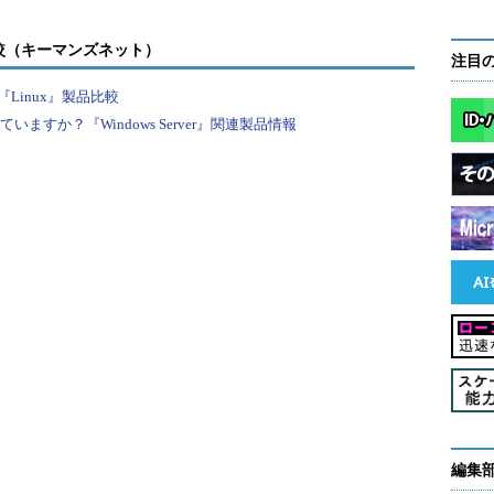
ラリといってもスタティックリンクのみ（一部オー
などはオブジェクトコード内から直接ビデオメモリ
較（キーマンズネット）
注目
っていた。
Linux』製品比較
すか？『Windows Server』関連製品情報
しようとすると、そのようなアドレスへの読み書き
ドウェアがどのような動作を示すのかを解釈しなけ
で済んでいたものが裏側の数百、数千という命令実行
ロック速度が3桁違うといっても、決して軽くないオ
イティブな実行環境がある効果は大きい。
エミュレーションに一工夫
ライブラリ側よりも自前のコードで多くの処理を行
行速度そのものが問われるようになる。
レーションしようとする場合、大きく分けて2つの方
ドを1命令ずつ解釈し、それに相当する動作を行うイ
編集
x86の機械語命令コードを相当するARMのネイティ