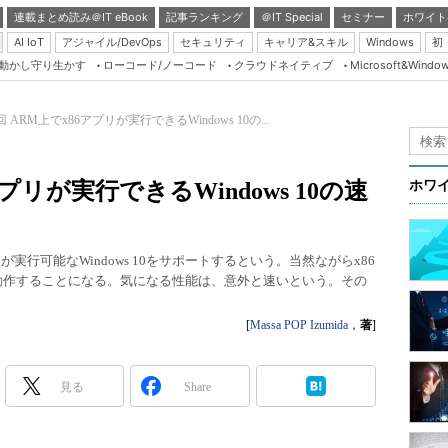
連載まとめ読み＠IT eBook
記事ランキング
＠IT Special
セミナー
ホワイト
AI IoT
アジャイル/DevOps
セキュリティ
キャリア&スキル
Windows
初
り動かし守り生かす
ローコード/ノーコード
クラウドネイティブ
Microsoft&Windo
Server & Storage
HTML5 + UX
回 ARM上でx86アプリが実行できるWindows 10の...
Smart & Social
Coding Edge
アプリが実行できるWindows 10の速
ホワ
Java Agile
Database Expert
6アプリが実行可能なWindows 10をサポートするという。当然ながらx86
Linux ＆ OSS
動作することになる。気になる性能は、意外と速いという。その
Master of IP Networ
[
Massa POP Izumida
，
著
]
Security & Trust
Test & Tools
見る
Share
Insider.NET
ブログ