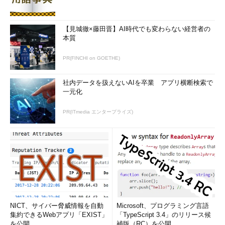
【見城徹×藤田晋】AI時代でも変わらない経営者の
本質
PR(FINCHI on GOETHE)
社内データを扱えないAIを卒業 アプリ横断検索で
一元化
図1 CSVファイルが読み込まれた
PR(ITmedia エンタープライズ)
区切り文字がタブ文字や半角スペースなどになっている場合
なおCSVとは、本来「Comma-Separated Values」の略称で、
カンマ（,）で区切られた文字列が並んだテキストファイルのこ
とだが、環境によっては、区切り文字がタブ文字や半角スペース
などになっていることもある。そのため、「Character-
Separated Values」の略とすることもある。
NICT、サイバー脅威情報を自動
Microsoft、プログラミング言語
氏名
性別
年齢
住所
勤務先
集約できるWebアプリ「EXIST」
「TypeScript 3.4」のリリース候
を公開
補版（RC）を公開
遠藤蘭
男
20
大阪市中央区瓦町
グ