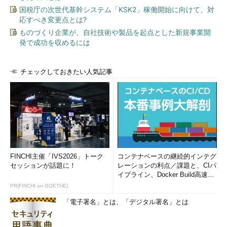
（12行目）。
国税庁の次世代基幹システム「KSK2」稼働開始に向けて、対
応すべき変更点とは?
Split関数
でカンマ（,）で区切られた各文字列を、（1次元）配
ものづくり企業が、自社技術や製品を起点とした新規事業開
列として返し、変数splitcsvDataに格納する（13行目）。
発で成功を収めるには
UBound関数
を使い、配列の要素の数を調べ、変数jに格納す
る。+1しているのは、配列の添え字は0から開始されるためだ
チェックしておきたい人気記事
（14行目）。
Sheet2のi行目の1列目から、i行目のj列目までの範囲に、読み
込んだCSVデータを表示する（15行目）。
12行目のReadLineメソッドでは1行しか読み込まないので、変
数iを加算して、行の末尾まで読み込ませる（16行目）。
FINCHI主催「IVS2026」トーク
コンテナベースの継続的インテグ
セッションが話題に！
レーションの利点／課題と、CIパ
最後に、開いていたファイルをCloseメソッドで閉じ、オブジ
イプライン、Docker Build高速化
ェクト変数をNothingでクリアする（19～21行目）。
のコツ (1/2...
PR(FINCHI on GOETHE)
「電子署名」とは、「デジタル署名」とは
実行すると図1のようにExcelのSheet2にCSVファイルが読み込
まれる。