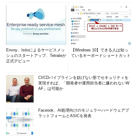
Replace関数を使うタイミングは、Split関数を使う前後に分か
れる。
「"330,440円"」のようにカンマが入った文字列が要素の1つに
なるデータがある場合は、Split関数を使った後にReplace関数を
使わなければならない。汎用性を考えたら、Split関数を使った後
Envoy、Istioによるサービスメッ
【Windows 10】できる人は知っ
のコードにしておいた方がいいだろう。しかし、15行目のように
シュのスタートアップ、Tetrateが
ているキーボードショートカット
配列変数splitcsvDataを一気にRangeオブジェクトにしていた高
正式デビュー
速化テクニックが使えなくなる。
CI/CDパイプラインを妨げない形でセキュリティを
そうではない場合は、Split関数を使う前（12行目）のcsvData
実現すれば、「開発者や運用担当者に嫌われないW
にReplace関数を使えるので、処理が高速になる。これも、
AF」は可能か
UBound関数の解説のときに言った通り、汎用性と処理速度のバ
ランスを考えて適宜使い分けてほしい。
Faceook、AI処理向けのモジュラーハードウェアプ
次回は、指定したドライブの空き容量やファイルのタイムス
ラットフォームとASICを発表
タンプや属性の取得
今回は、これで終わりだ。CSVファイルの読み込みは業務で使