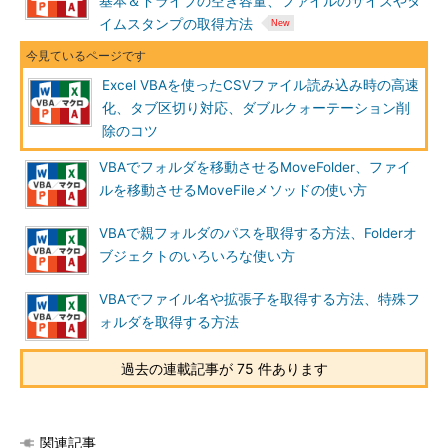
基本＆ドライブの空き容量、ファイルのサイズやタ
Dim
 csvFile 
As
Object
イムスタンプの取得方法
Dim
 csvData 
As
String
Dim
 splitcsvData 
As
Variant
Excel VBAを使ったCSVファイル読み込み時の高速
Dim
 i 
As
Integer
化、タブ区切り対応、ダブルクォーテーション削
Dim
 j 
As
Integer
除のコツ
Set
 csvFile 
=
VBAでフォルダを移動させるMoveFolder、ファイ
fso
.
OpenTextFile
(
"K:\CSV_Data\顧客デー
ルを移動させるMoveFileメソッドの使い方
タ.csv"
,
1
)
  i 
=
1
VBAで親フォルダのパスを取得する方法、Folderオ
Do
While
 csvFile
.
AtEndOfStream
=
False
ブジェクトのいろいろな使い方
    csvData 
=
 csvFile
.
ReadLine
    splitcsvData 
=
Split
(
csvData
,
","
)
VBAでファイル名や拡張子を取得する方法、特殊フ
    j 
=
UBound
(
splitcsvData
)
+
1
ォルダを取得する方法
Sheet2
.
Range
(
Sheet2
.
Cells
(
i
,
1
),
Sheet2
.
Cells
(
i
,
 j
)).
Value
=
 splitcsvData
    i 
=
 i 
+
1
過去の連載記事が 75 件あります
Loop
  csvFile
.
Close
関連記事