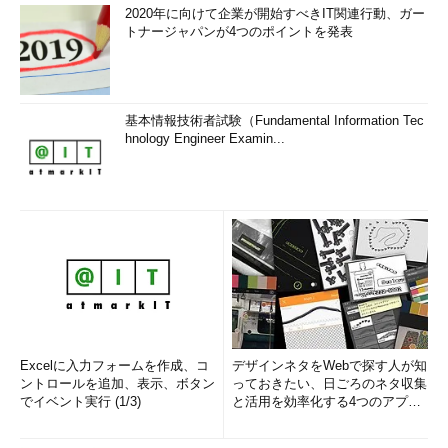
2020年に向けて企業が開始すべきIT関連行動、ガー
1950年生まれ。事務系のサラリーマンだった40歳から趣味でプ
トナージャパンが4つのポイントを発表
ログラミングを始め、1996年より独学でActiveXに取り組む。
1997年に薬師寺聖とコラボレーション・ユニット「
PROJECT
KySS
」を結成。
基本情報技術者試験（Fundamental Information Tec
hnology Engineer Examin...
2003年よりフリーになり、PROJECT KySSの活動に本格的に
参加。.NETやRIAに関する書籍や記事を多数執筆する傍ら、受
託案件のプログラミングも手掛ける。
Windows Phoneアプリ開発を経て、現在はWindowsストアア
プリを多数公開中。
Microsoft MVP for Development Platforms - Client App Dev
（Oct 2003-Sep 2012）。
Excelに入力フォームを作成、コ
デザインネタをWebで探す人が知
Microsoft MVP for Development Platforms - Windows Phone
ントロールを追加、表示、ボタン
っておきたい、日ごろのネタ収集
Development（Oct 2012-Sep 2013）。
でイベント実行 (1/3)
と活用を効率化する4つのアプリ
(1/3)
Microsoft MVP for Development Platforms - Client