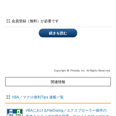
城山最中,男,
73
,松山市勝山町,城山餅店
薬師寺国安,男,
33
,愛媛県宇和島市,
PROJECT 
KySS
長崎蜜子,女,
28
,長崎市飽の浦町,カステラ一番
美味餅子,女,
28
,大分市生石,餅のカボス屋
会員登録（無料）が必要です
投田秀人,男,
40
,東京都中央区日本橋,
XML
スポーツ用品
牛尾闘魂,男,
35
,宇和島市新町,ステーキハウス闘牛
続きを読む
花田米,男,
43
,北宇和郡三間町大字宮野下,農業
鬼北伝承,男,
53
,北宇和郡広見町年則,鬼北神社宮司
清少納言,女,
27
,東京都千代田区,タレント
山田太郎,男,
22
,北海道札幌市,公務員
紫式部,女,
20
,東京都世田谷区,タレント
リスト1 顧客データ.csvファイル
Copyright © ITmedia, Inc. All Rights Reserved.
今回はSheet2にCSVファイルを読み込むのでSheet2を追加し
関連情報
ておいてほしい。
リスト2のコードを使う。
VBA／マクロ便利Tips 連載一覧
Sub
 CSV
ファイルの読み込み()
VBAにおけるFileDialog／エクスプローラー操作の
Dim
 fso 
As
New
Scripting
.
FileSystemObject