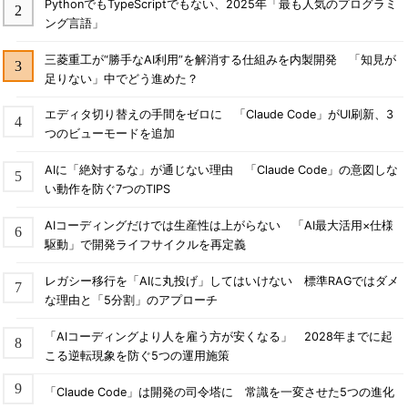
PythonでもTypeScriptでもない、2025年「最も人気のプログラミ
ング言語」
三菱重工が“勝手なAI利用”を解消する仕組みを内製開発 「知見が
足りない」中でどう進めた？
エディタ切り替えの手間をゼロに 「Claude Code」がUI刷新、3
つのビューモードを追加
AIに「絶対するな」が通じない理由 「Claude Code」の意図しな
い動作を防ぐ7つのTIPS
AIコーディングだけでは生産性は上がらない 「AI最大活用×仕様
駆動」で開発ライフサイクルを再定義
レガシー移行を「AIに丸投げ」してはいけない 標準RAGではダメ
な理由と「5分割」のアプローチ
「AIコーディングより人を雇う方が安くなる」 2028年までに起
こる逆転現象を防ぐ5つの運用施策
「Claude Code」は開発の司令塔に 常識を一変させた5つの進化