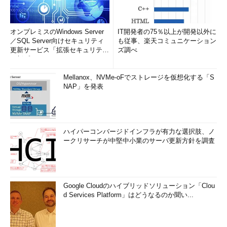
わってくるので、汎用性とのバランスを取る必要があるが、状況
によって使い分けてほしい。
オンプレミスのWindows Server
IT開発者の75％以上が開発以外に
要素1つ1つが「"」（ダブルクォーテーション）で囲まれて
／SQL Server向けセキュリティ
も従事、楽天コミュニケーション
更新サービス「拡張セキュリティ
ズ調べ
いる場合
更新プログ...
下記のように要素1つ1つが「"」（ダブルクォーテーション）
Mellanox、NVMe-oFでストレージを仮想化する「S
で囲まれている場合もある。「"330,440円"」のようにカンマが
NAP」を発表
入った文字列が要素の1つになるデータもあるからだ。このよう
な場合は、
Replace関数
で「"」を空白に置換して削除するなどで
対応してほしい。
ハイパーコンバージドインフラが有力な選択肢、ノ
ークリサーチが中堅中小業のサーバ更新方針を調査
"氏名"
,
"性別"
,
"年齢"
,
"住所"
,
"勤務先"
"遠藤蘭"
,
"男"
,
"20"
,
"大阪市中央区瓦町"
,
"グッズシ
ョップTORA"
"湯月団吾"
,
"男"
,
"64"
,
"松山市道後湯月町"
,
"夏目タ
ルト店"
Google Cloudのハイブリッドソリューション「Clou
d Services Platform」はどうなるのか聞い...
：
：
リスト4 顧客データ.csvファイル（「"」～「"」あり）