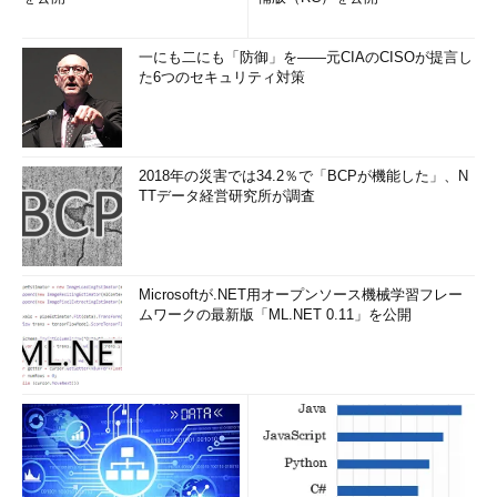
ッズショップ
TORA
湯月団吾
男
64
松山市道後湯月町
夏
一にも二にも「防御」を――元CIAのCISOが提言し
目タルト店
た6つのセキュリティ対策
：
：
リスト3 顧客データ.csvファイル（タブ区切り）
2018年の災害では34.2％で「BCPが機能した」、N
タブ文字や半角スペースになっている場合は、リスト2の13行
TTデータ経営研究所が調査
目のコードを参考に、カンマ（,）をタブ文列や半角スペースに
変えるなどで対応してほしい。
カンマの数が決まっている場合
Microsoftが.NET用オープンソース機械学習フレー
ムワークの最新版「ML.NET 0.11」を公開
14行目のように、UBound関数を使うことで、カンマ（,）の数
が行ごとに異なるファイルだった場合も対応できるが、カンマの
数が決まっている場合は、変数jを宣言せず、jの代わりにカンマ
の数（リスト1の場合は、4）に+1にした数を使った方が、
UBound関数を呼び出す分の処理時間を短縮できる。
読み込むCSVファイルの行数によっては、処理時間が大きく変