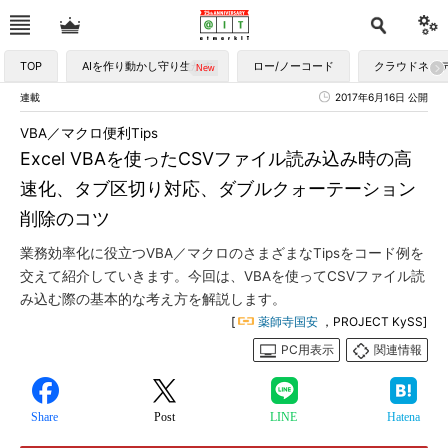
TOP
AIを作り動かし守り生かす
ロー/ノーコード
クラウドネイ
連載
2017年6月16日 公開
VBA／マクロ便利Tips
Excel VBAを使ったCSVファイル読み込み時の高
速化、タブ区切り対応、ダブルクォーテーション
削除のコツ
業務効率化に役立つVBA／マクロのさまざまなTipsをコード例を
交えて紹介していきます。今回は、VBAを使ってCSVファイル読
み込む際の基本的な考え方を解説します。
[
薬師寺国安
，PROJECT KySS]
PC用表示
関連情報
Share
Post
LINE
Hatena