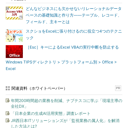
Set
 csvFile 
=
Nothing
Set
 fso 
=
Nothing
どんなビジネスにも欠かせないリレーショナルデータ
End
Sub
ベースの基礎知識と作り方――テーブル、レコード、
フィールド、主キーとは
リスト2 CSVファイルを読み込むコード
スクショをExcelに張り付けるのに役立つ4つのテクニ
新しいScripting.FileSyetemObjectのインスタンスを作成して
ック
fsoで参照する（2行目）。
［Esc］キーによるExcel VBAの実行中断を防止する
Object型のcsvFile変数、文字列型のcsvData変数、Variant型
のsplitcsvData変数、Integer型の変数iとjを宣言する（3～7行
Windows TIPSディレクトリ > プラットフォーム別 > Office >
目）。
Excel
OpenTextFileメソッド
で「K:\CSV_Data\顧客データ.csv」（リ
スト1）のデータを、読み込み専用で開く（9行目）。
関連資料（ホワイトペーパー）
PR
変数iを1で初期化しておき（10行目）、AtEndOfStreamプロパ
年間200時間超の業務を削減、ナブテスコに学ぶ「現場主導の
ティ（11行目）を使うことで、ファイルの最後の行に達するま
全社DX」
で、下記12～16行目の処理を繰り返すことができるようになる。
「日本企業の生成AI活用実態」調査レポート
JR西日本ITソリューションズが「監視業務の属人化」を解消
ReadLineメソッドで読み込んだCSVファイルの1行を読み込む
した方法とは?