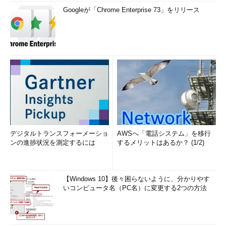
う場面が多いが、読者の環境によっては、今回紹介したように、
Googleが「Chrome Enterprise 73」をリリース
区切り文字がタブ文字や半角スペースなどになっている場合、カ
ンマの数が決まっている場合、要素1つ1つが「"」（ダブルクオ
ーテーション）で囲まれている場合などの違いがあるだろう。さ
まざまな形式のCSVファイルを一気に読み込まなければならない
場合もあるかもしれない。
今回紹介したコードを状況によってカスタマイスして使いこな
すことで対応してほしい。
次回は、「指定したドライブの空き容量やファイルのタイムス
タンプや属性の取得」について解説する。お楽しみに。
デジタルトランスフォーメーショ
AWSへ「電話システム」を移行
ンの進捗状況を測定するには
するメリットはあるか？ (1/2)
著者紹介
薬師寺 国安（やくしじ くにやす） ／ 薬師寺国安事務所
【Windows 10】後々困らないように、分かりやす
いコンピュータ名（PC名）に変更する2つの方法
薬師寺国安事務所代表。Visual Basicプログラミング
と、マイクロソフト系の技術をテーマとした、書籍や
記事の執筆を行う。