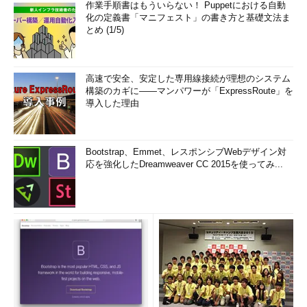
作業手順書はもういらない！ Puppetにおける自動
Development（Oct 2013-Sep 2014）。
化の定義書「マニフェスト」の書き方と基礎文法ま
とめ (1/5)
Microsoft MVP for Development Platforms - Windows
Platform Development (Oct 2014-Sep 2015）。
高速で安全、安定した専用線接続が理想のシステム
構築のカギに――マンパワーが「ExpressRoute」を
導入した理由
Bootstrap、Emmet、レスポンシブWebデザイン対
応を強化したDreamweaver CC 2015を使ってみ...