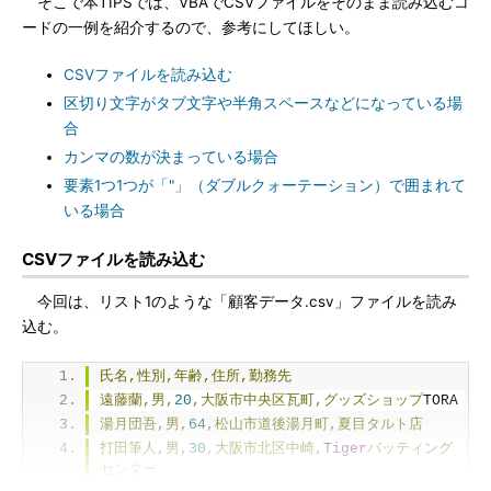
そこで本TIPSでは、VBAでCSVファイルをそのまま読み込むコ
ードの一例を紹介するので、参考にしてほしい。
CSVファイルを読み込む
区切り文字がタブ文字や半角スペースなどになっている場
合
カンマの数が決まっている場合
要素1つ1つが「"」（ダブルクォーテーション）で囲まれて
いる場合
CSVファイルを読み込む
今回は、リスト1のような「顧客データ.csv」ファイルを読み
込む。
氏名,性別,年齢,住所,勤務先
遠藤蘭,男,
20
,大阪市中央区瓦町,グッズショップ
TORA
湯月団吾,男,
64
,松山市道後湯月町,夏目タルト店
打田筆人,男,
30
,大阪市北区中崎,
Tiger
バッティング
センター