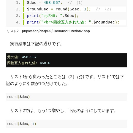
$dec 
=
458.567
;
// （1）
$roundDec 
=
 round
(
$dec
,
1
);
// （2）
print
(
"元の値: "
.
$dec
);
print
(
"<br>四捨五入された値: "
.
$roundDec
);
リスト2 phplesson/chap09/useRoundFunction2.php
実行結果は下記の通りです。
元の値:
458.567
四捨五入された値:
458.6
リスト1から変わったところは（2）だけです。リスト1では下
記のように引数が1つだけでした。
round
(
$dec
)
リスト2では、もう1つ増やし、下記のようにしています。
round
(
$dec
,
1
)