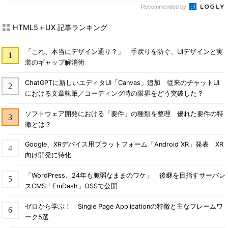
Recommended by
HTML5＋UX 記事ランキング
「これ、本当にデザイン通り？」 手戻りを防ぐ、UIデザインと実
装のギャップ解消術
ChatGPTに新しいエディタUI「Canvas」追加 従来のチャットUI
における文章執筆／コーディング時の限界をどう突破した？
ソフトウェア開発における「要件」の種類を整理 優れた要件の特
徴とは？
Google、XRデバイス用プラットフォーム「Android XR」発表 XR
向け開発に特化
「WordPress、24年も脆弱なままのワケ」 後継を目指すサーバレ
スCMS「EmDash」OSSで公開
ゼロから学ぶ！ Single Page Applicationの特徴と主なフレームワ
ーク5選