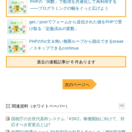
PHPの「関数」で処理を共通化して再利用する
――プログラミングの幅をぐっと広げよう
get／postでフォームから送信された値をPHPで受
け取る「定義済みの変数」
PHPのfor文＆怖い無限ループから脱出できるbreak
／スキップできるcontinue
過去の連載記事が 6 件あります
次のページへ
関連資料（ホワイトペーパー）
PR
国税庁の次世代基幹システム「KSK2」稼働開始に向けて、対
応すべき変更点とは?
年間50億通のメール/SMS判定の知見を生かした「標的型攻撃