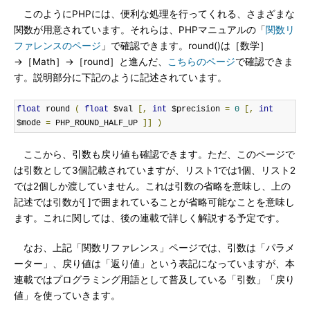
このようにPHPには、便利な処理を行ってくれる、さまざまな
関数が用意されています。それらは、PHPマニュアルの「
関数リ
ファレンスのページ
」で確認できます。round()は［数学］
→［Math］→［round］と進んだ、
こちらのページ
で確認できま
す。説明部分に下記のように記述されています。
float
 round 
(
float
 $val 
[,
int
 $precision 
=
0
[,
int
$mode 
=
 PHP_ROUND_HALF_UP 
]]
)
ここから、引数も戻り値も確認できます。ただ、このページで
は引数として3個記載されていますが、リスト1では1個、リスト2
では2個しか渡していません。これは引数の省略を意味し、上の
記述では引数が[ ]で囲まれていることが省略可能なことを意味し
ます。これに関しては、後の連載で詳しく解説する予定です。
なお、上記「関数リファレンス」ページでは、引数は「パラメ
ーター」、戻り値は「返り値」という表記になっていますが、本
連載ではプログラミング用語として普及している「引数」「戻り
値」を使っていきます。