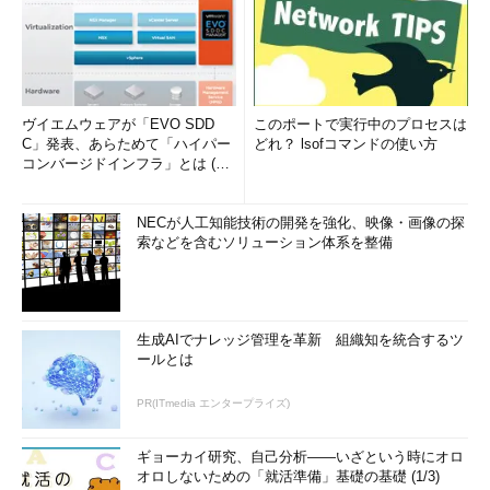
ヴイエムウェアが「EVO SDD
このポートで実行中のプロセスは
C」発表、あらためて「ハイパー
どれ？ lsofコマンドの使い方
コンバージドインフラ」とは (1/
2)
NECが人工知能技術の開発を強化、映像・画像の探
索などを含むソリューション体系を整備
生成AIでナレッジ管理を革新 組織知を統合するツ
ールとは
PR(ITmedia エンタープライズ)
ギョーカイ研究、自己分析――いざという時にオロ
オロしないための「就活準備」基礎の基礎 (1/3)