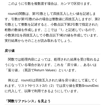
このように引数を複数渡す場合は、カンマで区切ります。
round()関数は、第1引数として四捨五入したい値を記述しま
す。引数が第1引数のみの場合は整数値に四捨五入しますが、第2
引数として整数を記述すると、小数点以下第2引数で指定された
桁数の数値を作成します。ここでは「1」と記述しているので、
小数第2位を四捨五入して小数点以下1桁の値を作成しています。
実行結果からそのことが読み取れるでしょう。
戻り値
関数では処理内容によっては、処理された結果を受け取れるよ
うになっている場合があります。これを「戻り値」、あるいは
「返り値」（英語でReturn Values）といいます。
例えば、round()は四捨五入された値を戻り値として返してく
れます。リスト1やリスト2の（2）では戻り値を変数$roundDec
に代入して、以降で利用できるようにしています。
「関数リファレンス」を見よう