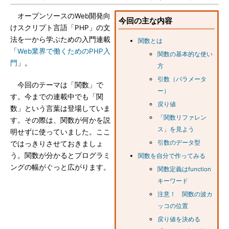
オープンソースのWeb開発向
今回の主な内容
けスクリプト言語「PHP」の文
法を一から学ぶための入門連載
関数とは
「
Web業界で働くためのPHP入
関数の基本的な使い
門
」。
方
引数（パラメータ
今回のテーマは「関数」で
ー）
す。今までの連載中でも「関
戻り値
数」という言葉は登場していま
「関数リファレン
す。その際は、関数が何かを説
ス」を見よう
明せずに使っていました。ここ
引数のデータ型
ではっきりさせておきましょ
う。関数が分かるとプログラミ
関数を自分で作ってみる
ングの幅がぐっと広がります。
関数定義はfunction
キーワード
注意！ 関数の波カ
ッコの位置
戻り値を決める