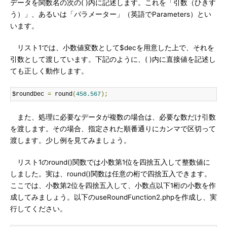
データを関数名の次の( )内に記述します。これを「引数（ひきす
う）」、あるいは「パラメーター」（英語でParameters）とい
います。
リスト1では、小数値変数として$decを用意した上で、それを
引数として渡しています。下記のように、( )内に直接値を記述し
ても正しく動作します。
$roundDec 
=
 round
(
458.567
);
また、処理に必要なデータが複数の場合は、必要な数だけ引数
を渡します。その場合、指定された順番通りにカンマで区切って
渡します。少し例を見てみましょう。
リスト1のround()関数では小数第1位を四捨五入して整数値に
しました。実は、round()関数は任意の桁で四捨五入できます。
ここでは、小数第2位を四捨五入して、小数点以下1桁の小数を作
成してみましょう。以下のuseRoundFunction2.phpを作成し、実
行してください。