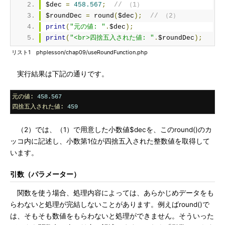
$dec 
=
458.567
;
// （1）
$roundDec 
=
 round
(
$dec
);
// （2）
print
(
"元の値: "
.
$dec
);
print
(
"<br>四捨五入された値: "
.
$roundDec
);
リスト1 phplesson/chap09/useRoundFunction.php
実行結果は下記の通りです。
元の値:
458.567
四捨五入された値:
459
（2）では、（1）で用意した小数値$decを、このround()のカ
ッコ内に記述し、小数第1位が四捨五入された整数値を取得して
います。
引数（パラメーター）
関数を使う場合、処理内容によっては、あらかじめデータをも
らわないと処理が完結しないことがあります。例えばround()で
は、そもそも数値をもらわないと処理ができません。そういった