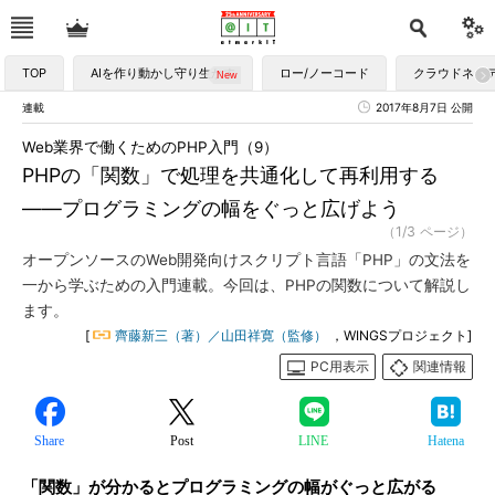
TOP
AIを作り動かし守り生かす
ロー/ノーコード
クラウドネイ
連載
2017年8月7日 公開
Web業界で働くためのPHP入門（9）
PHPの「関数」で処理を共通化して再利用する
――プログラミングの幅をぐっと広げよう
（1/3 ページ）
オープンソースのWeb開発向けスクリプト言語「PHP」の文法を
一から学ぶための入門連載。今回は、PHPの関数について解説し
ます。
[
齊藤新三（著）／山田祥寛（監修）
，WINGSプロジェクト]
PC用表示
関連情報
Share
Post
LINE
Hatena
「関数」が分かるとプログラミングの幅がぐっと広がる