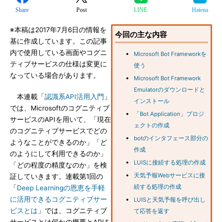
Share
Post
LINE
Hatena
※本稿は2017年7月6日の情報を
今回の主な内容
基に作成しています。この記事
内で使用している画面やコグニ
Microsoft Bot Frameworkを
ティブサービスの仕様は変更に
使う
なっている場合があります。
Microsoft Bot Framework
Emulatorのダウンロードと
本連載「
認識系API活用入門
」
インストール
では、Microsoftのコグニティブ
「Bot Application」プロジ
サービスのAPIを用いて、「現在
ェクトの作成
のコグニティブサービスでどの
botのインタフェース部分の
ようなことができるのか」「ど
作成
のようにして利用できるのか」
LUISに接続する処理の作成
「どの程度の精度なのか」を検
天気予報Webサービスに接
証していきます。連載第1回の
続する処理の作成
「
Deep Learningの恩恵を手軽
に活用できるコグニティブサー
LUISと天気予報を呼び出し
ビスとは
」では、コグニティブ
て応答を返す