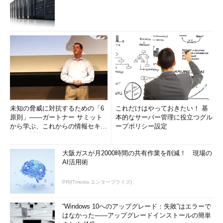
未知の脅威に対抗するための「6
これだけはやっておきたい！ 基
原則」――ガートナー サミット
本的なサーバー管理に役立つグル
から学ぶ、これからの情報セキュ
ープポリシー設定
リティ対策
大阪ガスが月2000時間の共有作業を削減！ 現場の
AI活用術
PR(ITmedia エンタープライズ)
“Windows 10へのアップグレード：失敗”はエラーで
はなかった――アップグレードインストールの簡単