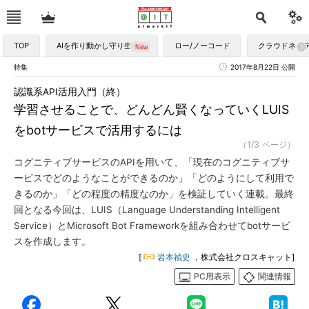
TOP
AIを作り動かし守り生かす
ロー/ノーコード
クラウドネイ
特集
2017年8月22日 公開
認識系API活用入門（終）
学習させることで、どんどん賢くなっていくLUIS
をbotサービスで活用するには
（1/3 ページ）
コグニティブサービスのAPIを用いて、「現在のコグニティブサ
ービスでどのようなことができるのか」「どのようにして利用で
きるのか」「どの程度の精度なのか」を検証していく連載。最終
回となる今回は、LUIS（Language Understanding Intelligent
Service）とMicrosoft Bot Frameworkを組み合わせてbotサービ
スを作成します。
[
岩本禎史
，株式会社クロスキャット]
PC用表示
関連情報