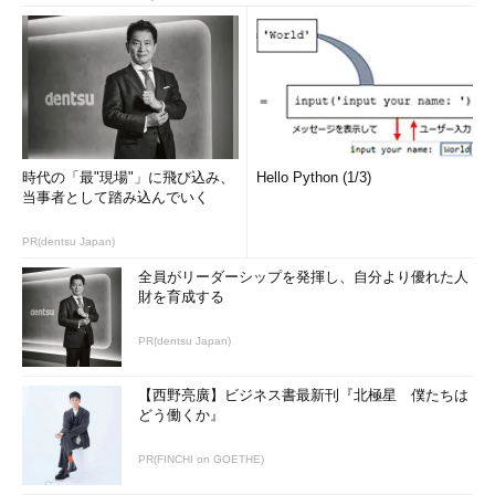
時代の「最"現場"」に飛び込み、
Hello Python (1/3)
当事者として踏み込んでいく
PR(dentsu Japan)
全員がリーダーシップを発揮し、自分より優れた人
財を育成する
PR(dentsu Japan)
【西野亮廣】ビジネス書最新刊『北極星 僕たちは
どう働くか』
PR(FINCHI on GOETHE)