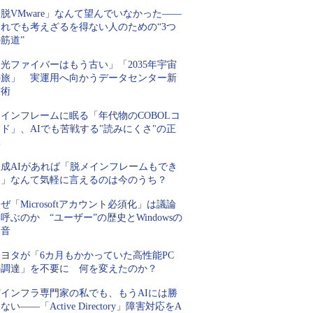
脱VMware」なんて望んでいなかった――
それでも考えざるを得ない人のための“3つ
筋道”
光ファイバーはもう古い」「2035年宇宙
の旅」 実運用へ向かうデータセンター新
技術
インフレームに眠る「年代物のCOBOLコ
ド」、AIでも苦戦する"読みにくさ"の正
体
生成AIがあれば「脱メインフレームもでき
る」なんて気軽に言えるのは今のうち？
ぜ「Microsoftアカウント必須化」は議論
呼ぶのか “ユーザー”の歴史とWindowsの
本音
トヨタが「6カ月もかかっていた高性能PC
の調達」を不要に 何を変えたのか？
Tインフラ専門家の私でも、もうAIには勝
ない――「Active Directory」障害対応をA