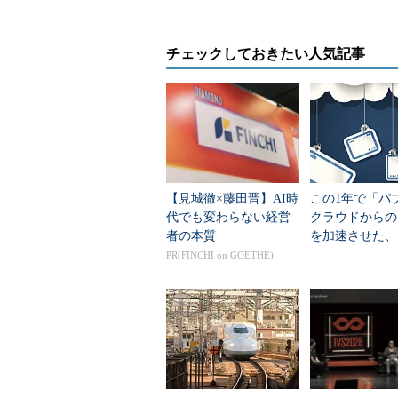
では、クラウドのストレージサー
チェックしておきたい人気記事
別のクラウドにデータを移動でき、
けるようにして、ユーザー組織側が
うしたニーズに応えるオープンソース
オープンソースソフトウェアの
これは「Zenko」というツール
【見城徹×藤田晋】AI時
この1年で「パ
Scalityが開発した。Scalityは商用
代でも変わらない経営
クラウドからの
者の本質
を加速させた、
の利用を前提としない。Amazon S3のみ、Mi
リティだけでは
PR(FINCHI on GOETHE)
つを併用するために利用できる。Scalit
い変化
品を使えば、オンプレミス環境も対
Zenkoとは何か。データオブジ
ス機能を提供するツールだ。複数の
トのメタデータを一括管理でき、Sca
ー」と呼んでいる。