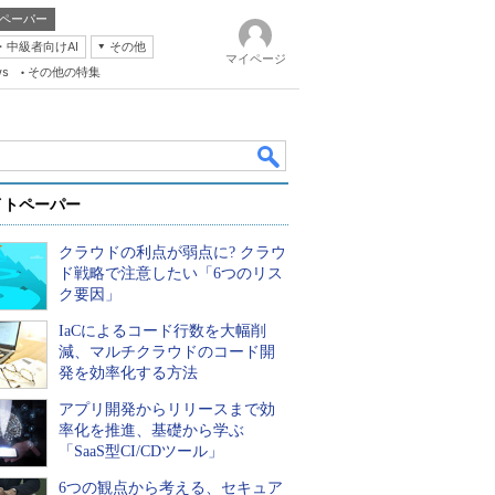
ペーパー
・中級者向けAI
その他
マイページ
ws
その他の特集
イトペーパー
クラウドの利点が弱点に? クラウ
ド戦略で注意したい「6つのリス
ク要因」
IaCによるコード行数を大幅削
k
減、マルチクラウドのコード開
発を効率化する方法
アプリ開発からリリースまで効
率化を推進、基礎から学ぶ
「SaaS型CI/CDツール」
6つの観点から考える、セキュア