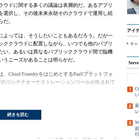
ラウドに関する多くの議論は表層的だ。あるアプリ
を選択し、その後未来永劫そのクラウドで運用し続
らだ。
アイ
によっては、そうしたいこともあるだろう。だが一
ッククラウドに配置しながら、いつでも他のパブリ
キャ
たい、あるいは異なるパブリッククラウド間で臨機
いうニーズがあることは明らかだ。
Ser
oud FoundryをはじめとするPaaSプラットフォ
esなどのコンテナオーケストレーションツールが生まれて
C
い
ウド間の差異を抽象化するのが難しい。データ管理
スで利用されるストレージソフトウェアをクラウドで
続きを読む
ープライズストレージの備える機能をクラウドで使
W
クラウドのストレージサービスをそのまま活用でき
てしまう。