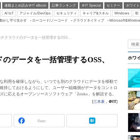
連載まとめ読み＠IT eBook
記事ランキング
＠IT Special
セミナー
ホワイト
AI IoT
アジャイル/DevOps
セキュリティ
キャリア&スキル
Windows
初
り動かし守り生かす
ローコード/ノーコード
クラウドネイティブ
Microsoft&Windo
Server & Storage
HTML5 + UX
マルチクラウドのデータを一括管理するOSS...
Smart & Social
Coding Edge
ウドのデータを一括管理するOSS、
ホワ
Java Agile
Database Expert
な利用を確保しながら、いつでも別のクラウドにデータを移動で
Linux ＆ OSS
維持しておけるようにして、ユーザー組織側がデータをコントロ
に応えるオープンソースソフトウェア「Zenko」を解説する。
Master of IP Networ
[
三木泉
，
＠IT
]
Security & Trust
Test & Tools
Share
Insider.NET
ブログ