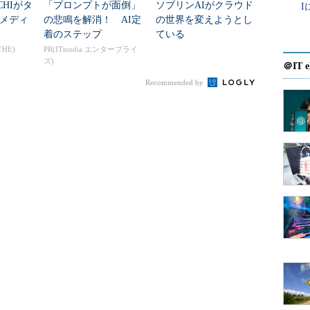
CHIがタ
「プロンプトが面倒」
ソブリンAIがクラウド
メディ
の悲鳴を解消！ AI定
の世界を変えようとし
ブジェクトの保存場所も管理できる。これに基づい
着のステップ
ている
ージョンではメタデータサーチ機能、および複数クラウ
THE)
PR(ITmedia エンタープライ
ズ)
、データ移行などのワークフロー機能を追加すると
＠IT e
Recommended by