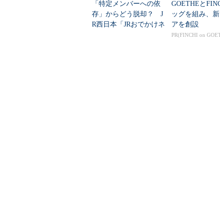
「特定メンバーへの依
GOETHEとFIN
存」からどう脱却？ J
ッグを組み、新
メタデータを管理し、各データオ
R西日本「JRおでかけネ
アを創設
て、2017年9月に予定される新バ
ット」を支えるインフ
PR(FINCHI on GOE
ラ監視標準化のアプロ
ド間やリージョン間でのデータ複製
ーチ
いう。