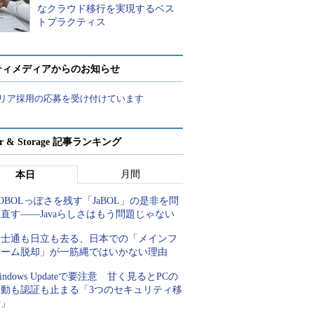
なクラウド移行を実現するベス
トプラクティス
ティメディアからのお知らせ
リア採用の応募を受け付けています
ver & Storage 記事ランキング
月間
本日
OBOLっぽさを残す「JaBOL」の是非を問
直す――Javaらしさはもう問題じゃない
富士通も日立も去る、日本での「メインフ
レーム脱却」が一筋縄ではいかない理由
indows Updateで要注意 甘く見るとPCの
起動も認証も止まる「3つのセキュリティ移
行」