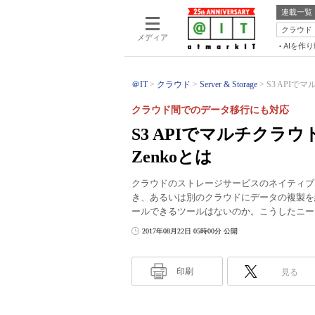
連載一覧
クラウド
メディア
AIを作
＠IT
クラウド
Server & Storage
S3 APIで
クラウド間でのデータ移行にも対応
S3 APIでマルチクラ
Zenkoとは
クラウドのストレージサービスのネイティブ
き、あるいは別のクラウドにデータの複製を
ールできるツールはないのか。こうしたニーズ
2017年08月22日 05時00分 公開
印刷
見る