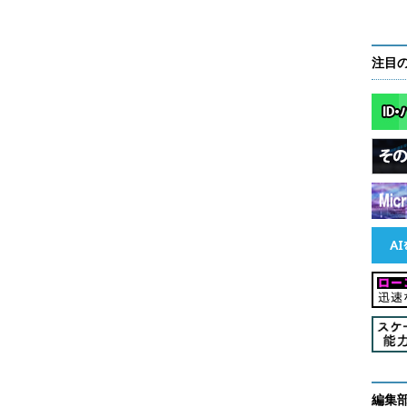
フェースで、複数のクラウドのストレージを管理できる
calityのマーケティング最高責任者であるポール・タ
注目
アップやティアリングを実現するゲートウェイ製品
は独自のフォーマットを採用していて、その製品を
い。一方、パブリッククラウドでは多数のアプリケ
。データが管理できても、クラウドのアプリケーシ
、クラウドを使う価値が半減してしまう。データが
同様な、ネイティブなフォーマットで保存されるべ
ービス停止が発生したことで、『やはりオンプレミ
たい』『単一のクラウドサービスに囲い込まれたく
きた。こうした声に応えるべきだと考えた」
るという判断には、Scalityが2016年にオープンソ
編集