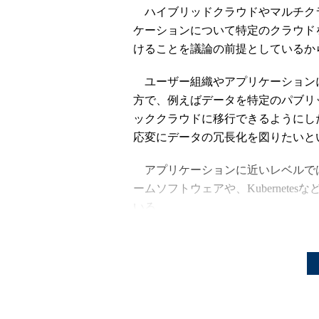
ハイブリッドクラウドやマルチク
ケーションについて特定のクラウド
けることを議論の前提としているか
ユーザー組織やアプリケーション
方で、例えばデータを特定のパブリ
ッククラウドに移行できるようにし
応変にデータの冗長化を図りたいと
アプリケーションに近いレベルでは、Cl
ームソフトウェアや、Kubernet
いる。
だが、インフラレベルでは、クラ
における1つの方法は、オンプレミ
動かすことだ。これにより、エンタ
えることになる。ただしこの場合、
ず、柔軟性と機動性に制限が生まれ