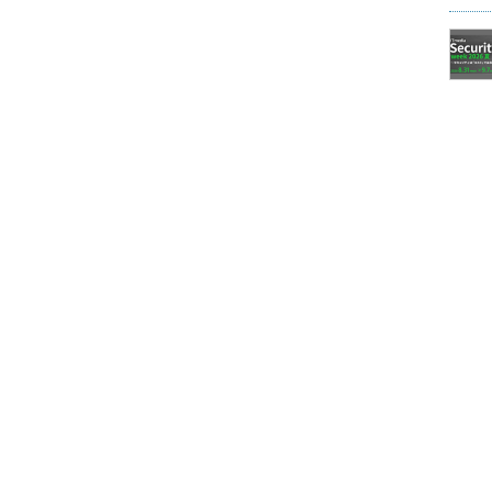
urce Scality S3 Server」の成功が影響している
verは、Amazon S3 APIのソフトウェア実装。S3に対応した
のテストに利用できる。「2017年末までに数千のダウ
いた。ところがふたを開けてみると、（2017年7月
があった」（ターナー氏）
cality S3 Serverと同様に）興味を持ってもらえる技術
することにした。この技術のメリットやユースケー
を提供したいと考えている。2017年末までに、エ
考えている」と述べている。
とだが、Zenkoを経由した書き込みをしないと、イン
にデータオブジェクトを登録できない。この点を指
点ではZenkoがデータパスに存在する必要がある」
のは、バッチで登録できるツールを開発しようとし