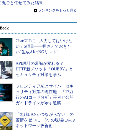
Iに丸ごと任せてみた結果
»
ランキングをもっと見る
Book
ChatGPTに「入力してはいけな
い」5項目――押さえておきた
い“生成AIのNGリスト”
API設計の常識が変わる？
HTTP新メソッド「QUERY」と
セキュリティ対策を学ぶ
フロンティアAIとサイバーセキ
ュリティ対策の現在地 「17万
行のAIコード分析」事例と公的
ガイドラインが示す道筋
「無線LANがつながらない」の
苦情をゼロに 3つの現場に学ぶ
ネットワーク改善術