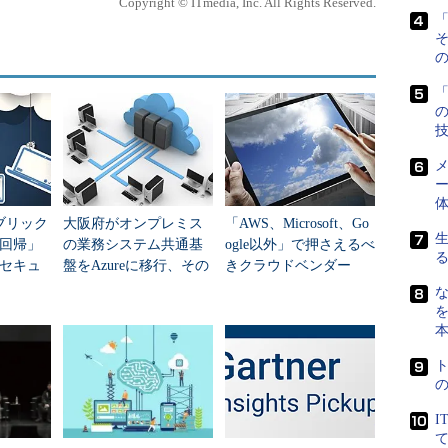
Copyright © ITmedia, Inc. All Rights Reserved.
「
ビスのネイティブな利用を確保しながら、いつでも
の
あるいは別のクラウドにデータの複製を維持してお
データをコントロールできるツールはないのか。こ
「
ソフトウェアが、2017年7月に生まれた。
Zenko、登場の理由
メ
ー
で、オブジェクト／ファイルストレージベンダーの
ブリック
大阪府がオンプレミス
「AWS、Microsoft、Go
製品ベンダーだが、Zenkoは同社の製品「Scality RING」
回帰」
の業務システム共通基
ogle以外」で押さえるべ
セキュ
盤をAzureに移行、その
きクラウドベンダー
crosoft Azure Blob Storageのみ、そしてこの2
語れな
狙いは
は？ AI時代の新たな
な
y RINGなどのAmazon S3 API互換のストレージ製
勢力図
を
象に含めることができる。
ェクトのメタデータ管理と、これに基づくデータサービ
クラウドやリージョンにまたがるデータオブジェク
lityはこれを「マルチクラウドデータコントローラ
I
て