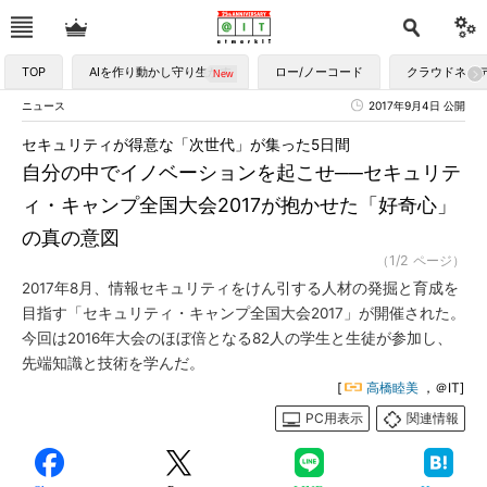
TOP
AIを作り動かし守り生かす
ロー/ノーコード
クラウドネイ
ニュース
2017年9月4日 公開
セキュリティが得意な「次世代」が集った5日間
自分の中でイノベーションを起こせ──セキュリテ
ィ・キャンプ全国大会2017が抱かせた「好奇心」
の真の意図
（1/2 ページ）
2017年8月、情報セキュリティをけん引する人材の発掘と育成を
目指す「セキュリティ・キャンプ全国大会2017」が開催された。
今回は2016年大会のほぼ倍となる82人の学生と生徒が参加し、
先端知識と技術を学んだ。
[
高橋睦美
，＠IT]
PC用表示
関連情報