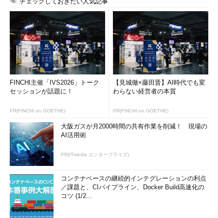
チェックしておきたい人気記事
と、幅もレイヤーも多彩な講義が行われた。「時間が重なってし
まったあの講義も受けたかった」といった声が多く聞かれ、「ぜ
ひVR（Virtual Reality：仮想現実）によるキャンプを実現した
い。時間にとらわれることなく、いつでも振り返りができるか
ら」と提言した受講者もいた。この「好奇心」だけでも業界とし
ては大きな収穫といえる。
創造する仕事はなくならない
FINCHI主催「IVS2026」トーク
【見城徹×藤田晋】AI時代でも変
セッションが話題に！
わらない経営者の本質
PR(FINCHI on GOETHE)
PR(FINCHI on GOETHE)
大阪ガスが月2000時間の共有作業を削減！ 現場の
AI活用術
PR(ITmedia エンタープライズ)
コンテナベースの継続的インテグレーションの利点
／課題と、CIパイプライン、Docker Build高速化の
コツ (1/2...