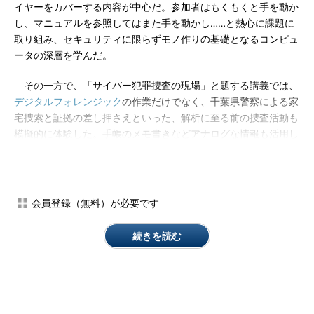
イヤーをカバーする内容が中心だ。参加者はもくもくと手を動か
し、マニュアルを参照してはまた手を動かし……と熱心に課題に
取り組み、セキュリティに限らずモノ作りの基礎となるコンピュ
ータの深層を学んだ。
その一方で、「サイバー犯罪捜査の現場」と題する講義では、
デジタルフォレンジック
の作業だけでなく、千葉県警察による家
宅捜索と証拠の差し押さえといった、解析に至る前の捜査活動も
模擬的に体験した。手帳のメモ書きなどアナログな情報も活用し
ながらデジタルフォレンジックを進め、普段の生活ではなかなか
触れられないサイバー犯罪捜査の一端に触れた有意義な講義とな
ったようだ。
会員登録（無料）が必要です
続きを読む