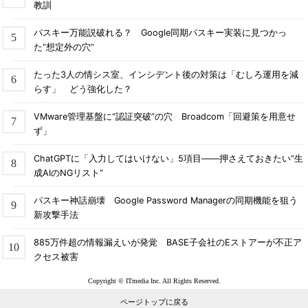
教訓
パスキー万能説破れる？ Google同期パスキー実装に見つかっ
た“想定外の穴”
たった3人の情シス室、インシデント後の対策は「むしろ運用を減
らす」 どう強化した？
VMware管理基盤に“認証突破”の穴 Broadcom「回避策を用意せ
ず」
ChatGPTに「入力してはいけない」5項目――押さえておきたい“生
成AIのNGリスト”
パスキー神話崩壊 Google Password Managerの同期機能を狙う
新攻撃手法
885万件超の情報漏えいが発覚 BASE子会社のEストアーが不正ア
クセス被害
Copyright © ITmedia Inc. All Rights Reserved.
ページトップに戻る