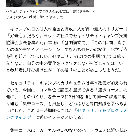
セキュリティ・キャンプ全国大会2017には、書類選考をくぐ
り抜けた82人の生徒、学生が参加した
キャンプの目的は人材発掘と育成。人が育つ最大のトリガーは
「好奇心」だろう。ラックの社長でセキュリティ・キャンプ実施
協議会会長を務めた西本逸郎氏は開講式で、「この5日間、皆さ
んの体の中でイノベーション、すなわち何らかの変化、化学反応
を引き起こしてほしい。セキュリティは1つの事柄だけでは成り
立たない。自分の中の変化をワクワクしながら楽しんでほしい」
と参加者に呼び掛けたが、その通りのことが起こったようだ。
セキュリティ・キャンプのカリキュラムは年々改善が加えられ
ている。今回は、コマ単位で講義を選択できる「選択コース」の
他に、「ものづくり」をテーマに3日間を通して同一の課題に取
り組む「集中コース」も用意し、どっぷりと専門知識を学べるよ
うにした。これは一時期開催された「
セキュリティ＆プログラミ
ングキャンプ
」に近いイメージといえる。
集中コースは、カーネルやCPUなどのハードウェアに近い低レ