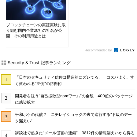
ブロックチェーンの実証実験に取
り組む国内企業20社の社名が公
開、その利用用途とは
Recommended by
Security & Trust 記事ランキング
「日本のセキュリティ信仰は構造的にズレてる」 コスパよく、す
ぐ救われる“左側”の防衛術
開発者を狙う“自己拡散型npmワーム”の全貌 400超のパッケージ
に感染拡大
平和ボケの代償？ ニチレイショックの裏で進行する“ド級のデー
タ漏えい”
講談社で起きた“メール侵害の連鎖” 3812件の情報漏えいから得る