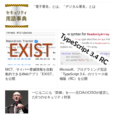
「電子署名」とは、「デジタル署名」とは
NICT、サイバー脅威情報を自動
Microsoft、プログラミング言語
集約できるWebアプリ「EXIST」
「TypeScript 3.4」のリリース候
を公開
補版（RC）を公開
一にも二にも「防御」を――元CIAのCISOが提言し
た6つのセキュリティ対策