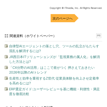
Copyright © ITmedia, Inc. All Rights Reserved.
次のページへ
関連資料（ホワイトペーパー）
PR
自律型AIエージェントの落とし穴、ツールの乱立がもたらす
混乱を解消するには?
JR西日本ITソリューションズが「監視業務の属人化」を解消
した方法とは?
「CX分野のAI活用」はここで差がつく 押さえておきたい
「サイバー犯罪捜査の現場」と題する講義では、千葉県警の協
2026年以降のAIトレンド
力を得て、デジタルフォレンジックに至る前の家宅捜索を体験し
生産性と効率を重視するZ世代 従業員体験を向上させ定着率
た
を高めるには?
ERP選定ガイド:ユーザーレビューを基に機能・利便性・満足
他にも、CPU／FPGA（Field-Programmable Gate Array）か
度を徹底比較
らカーネル、Webアプリケーション、暗号技術、認証／ID連携、
Androidアプリ、組み込み機器、車載機器、機械学習の応用……