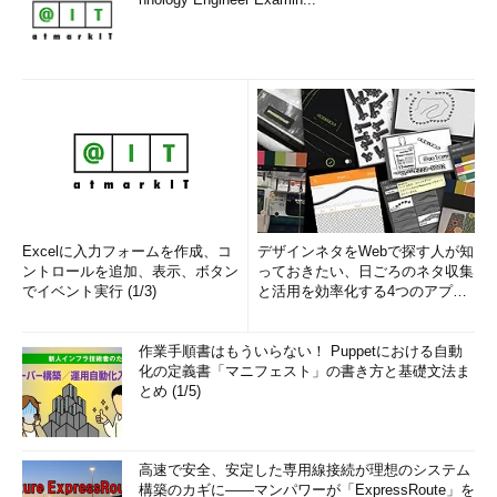
Excelに入力フォームを作成、コ
デザインネタをWebで探す人が知
ントロールを追加、表示、ボタン
っておきたい、日ごろのネタ収集
でイベント実行 (1/3)
と活用を効率化する4つのアプリ
(1/3)
作業手順書はもういらない！ Puppetにおける自動
化の定義書「マニフェスト」の書き方と基礎文法ま
とめ (1/5)
高速で安全、安定した専用線接続が理想のシステム
構築のカギに――マンパワーが「ExpressRoute」を