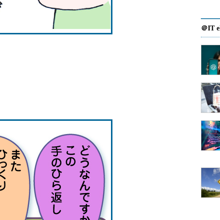
＠IT e