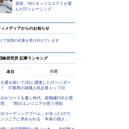
習得、NECネッツエスアイが選
んだITトレーニング
ティメディアからのお知らせ
リア採用の応募を受け付けています
戦略研究所 記事ランキング
月間
本日
士通を抜いて2位に躍進したITベンダー
？ IT業界の就職人気企業トップ20
AIがコードを書く時代、新職種FDEが需
要増」 7割のエンジニアが思う理由
AIコーディングブーム」が去ったUSで、
エンジニアに求められる「本体の強さ」