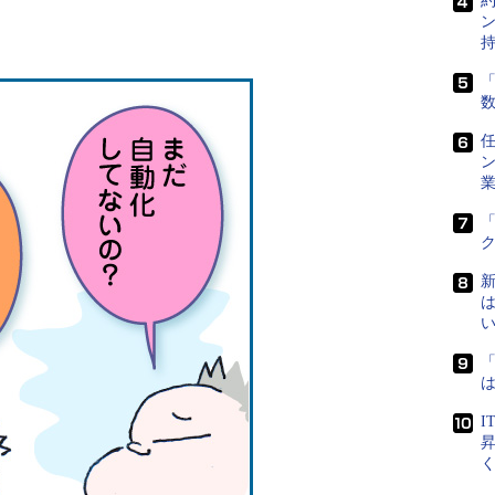
「
任
は
I