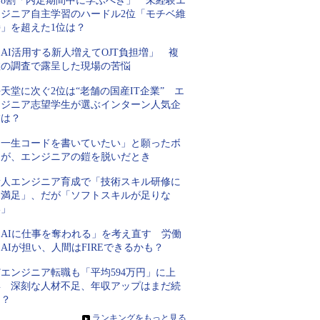
約8割「内定期間中に学ぶべき」 未経験エ
ンジニア自主学習のハードル2位「モチベ維
持」を超えた1位は？
AI活用する新人増えてOJT負担増」 複
数の調査で露呈した現場の苦悩
天堂に次ぐ2位は“老舗の国産IT企業” エ
ンジニア志望学生が選ぶインターン人気企
業は？
「一生コードを書いていたい」と願ったボ
クが、エンジニアの鎧を脱いだとき
新人エンジニア育成で「技術スキル研修に
は満足」、だが「ソフトスキルが足りな
い」
「AIに仕事を奪われる」を考え直す 労働
AIが担い、人間はFIREできるかも？
Tエンジニア転職も「平均594万円」に上
昇 深刻な人材不足、年収アップはまだ続
く？
»
ランキングをもっと見る