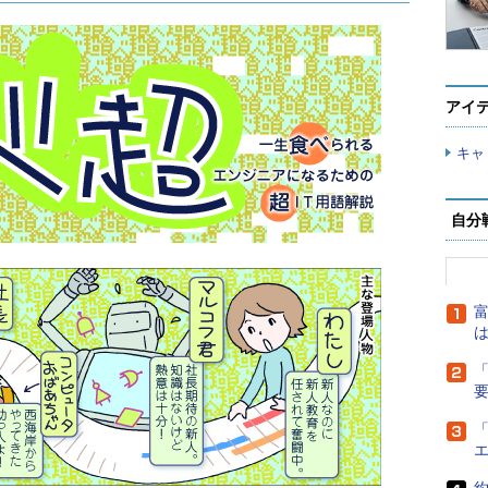
アイ
キャ
自分
富
は
「
「