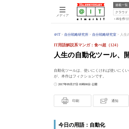
連載一覧
クラウド
メディア
AIを作
＠IT
自分戦略研究所
自分戦略研究室
人生
IT用語解説系マンガ：食べ超（124）
人生の自動化ツール、開
自動化ツールは、使いにくければ使いにくい
が、本作はフィクションです。
2017年09月27日 05時00分 公開
印刷
通知
今日の用語：自動化