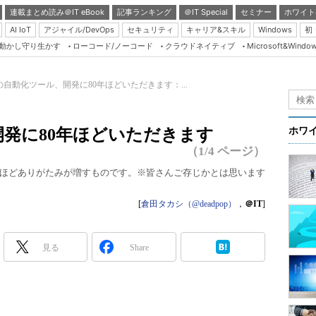
連載まとめ読み＠IT eBook
記事ランキング
＠IT Special
セミナー
ホワイト
AI IoT
アジャイル/DevOps
セキュリティ
キャリア&スキル
Windows
初
り動かし守り生かす
ローコード/ノーコード
クラウドネイティブ
Microsoft&Windo
Server & Storage
HTML5 + UX
の自動化ツール、開発に80年ほどいただきます：...
Smart & Social
Coding Edge
発に80年ほどいただきます
ホワ
Java Agile
（1/4 ページ）
Database Expert
ほどありがたみが増すものです。※皆さんご存じかとは思います
Linux ＆ OSS
[
倉田タカシ（@deadpop）
，
＠IT
]
Master of IP Networ
Security & Trust
見る
Share
Test & Tools
Insider.NET
ブログ