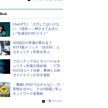
Book
ChatGPTに「入力してはいけな
い」5項目――押さえておきた
い“生成AIのNGリスト”
API設計の常識が変わる？
HTTP新メソッド「QUERY」と
セキュリティ対策を学ぶ
フロンティアAIとサイバーセキ
ュリティ対策の現在地 「17万
行のAIコード分析」事例と公的
ガイドラインが示す道筋
「無線LANがつながらない」の
苦情をゼロに 3つの現場に学ぶ
ネットワーク改善術
»
一覧ページへ