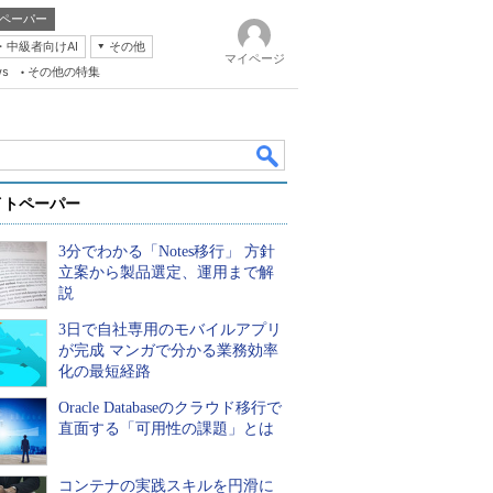
ペーパー
・中級者向けAI
その他
マイページ
ws
その他の特集
イトペーパー
3分でわかる「Notes移行」 方針
立案から製品選定、運用まで解
説
3日で自社専用のモバイルアプリ
k
が完成 マンガで分かる業務効率
化の最短経路
Oracle Databaseのクラウド移行で
直面する「可用性の課題」とは
コンテナの実践スキルを円滑に