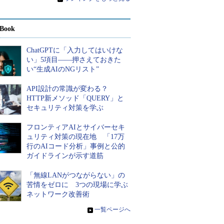
Book
ChatGPTに「入力してはいけな
い」5項目――押さえておきた
い“生成AIのNGリスト”
API設計の常識が変わる？
HTTP新メソッド「QUERY」と
セキュリティ対策を学ぶ
フロンティアAIとサイバーセキ
ュリティ対策の現在地 「17万
行のAIコード分析」事例と公的
ガイドラインが示す道筋
「無線LANがつながらない」の
苦情をゼロに 3つの現場に学ぶ
ネットワーク改善術
»
一覧ページへ