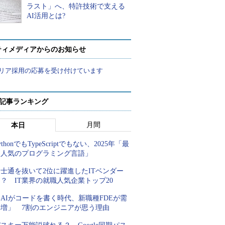
ラスト」へ、特許技術で支える
AI活用とは?
ティメディアからのお知らせ
リア採用の応募を受け付けています
 記事ランキング
月間
本日
ythonでもTypeScriptでもない、2025年「最
も人気のプログラミング言語」
士通を抜いて2位に躍進したITベンダー
？ IT業界の就職人気企業トップ20
AIがコードを書く時代、新職種FDEが需
要増」 7割のエンジニアが思う理由