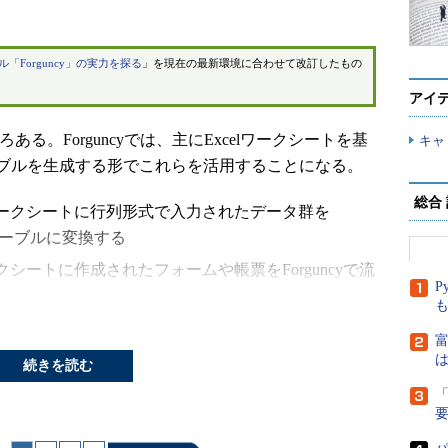
「Forguncy」の実力を探る
」を現在の最新環境に合わせて改訂したもの
アイ
ある。Forguncyでは、主にExcelワークシートを基
キャ
ブルを生成する形でこれらを活用することになる。
総合
ワークシートに行列形式で入力されたデータ群を
にテーブルに変換する
クシートに作成されたフォームや帳票をForguncyで流
P
する
また、リストビューにExcelデータをインポート
富
は
続きを読む
sデータベースをテーブルに変換したり、テキストファイル
だ。逆にForguncy側で作成したテーブルやページ
「
トすることもできる。