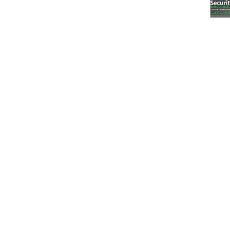
ックすると、［外部データの取り込み - Excelファ
［ファイル名］に元データを格納しているExcelフ
データの保存方法を指定して［OK］ボタンをクリッ
ンポート ウィザード］画面が表示される。