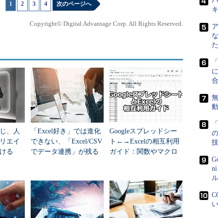
パ
1
|
2
|
3
|
4
次のページへ
Copyright© Digital Advantage Corp. All Rights Reserved.
ても、その形態はさまざまだ。単純にレコード形式の
クシートもあれば、マクロをフルに活用したアプリ
下のようなアドレス帳的な使い方をしているものだろ
に
無
「
じ、人
「Excel好き」では進化
Googleスプレッドシー
リエイ
できない、「Excel/CSV
ト←→Excelの相互利用
ける
でデータ連携」が残る
ガイド：関数やマクロ
G
今、AIをどう使うか
の互換性に注意せよ
n
用した例
ル
C
体で存在しているだけの場合もあるし、これをデー
い
理を行っている場合もあるだろう。どちらにせよ、