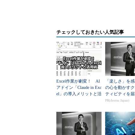
Excelからテーブルを作成する
上述した通り、Excel資産といっ
データをズラリと並べただけのワー
チェックしておきたい人気記事
もある。最も単純なものの1つは以
う。
Excel作業が劇変！ AI
「楽しさ」を感
アドイン「Claude in Exc
の心を動かすク
el」の導入メリットと活
ティビティを届
用術
PR(dentsu Japan)
Excelワークシートをアドレス帳代わりに使
単にこのようなワークシートが単
タソースとしてマクロで何らかの処