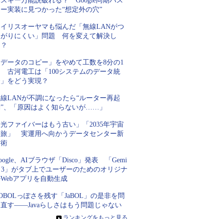
スキー万能説破れる？ Google同期パス
キー実装に見つかった“想定外の穴”
アイリスオーヤマも悩んだ「無線LANがつ
ながりにくい」問題 何を変えて解決し
た？
「データのコピー」をやめて工数を8分の1
 古河電工は「100システムのデータ統
合」をどう実現？
線LANが不調になったら“ルーター再起
動”、「原因はよく知らないが……」
光ファイバーはもう古い」「2035年宇宙
の旅」 実運用へ向かうデータセンター新
技術
oogle、AIブラウザ「Disco」発表 「Gemi
i 3」がタブ上でユーザーのためのオリジナ
Webアプリを自動生成
OBOLっぽさを残す「JaBOL」の是非を問
直す――Javaらしさはもう問題じゃない
»
ランキングをもっと見る