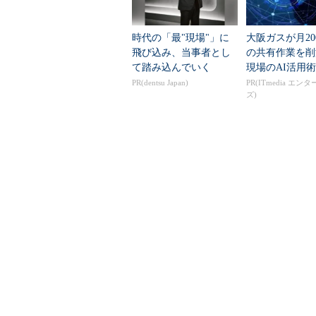
Forguncyではこうしたデータを
だ。
時代の「最"現場"」に
大阪ガスが月20
飛び込み、当事者とし
の共有作業を
既存のExcel（やAccess資産
て踏み込んでいく
現場のAI活用術
からテーブルを作成するにはリボンの
PR(dentsu Japan)
PR(ITmedia エン
ズ)
が元データの場合には［Excelか
したアドレス情報を含んだExcelフ
［Exce