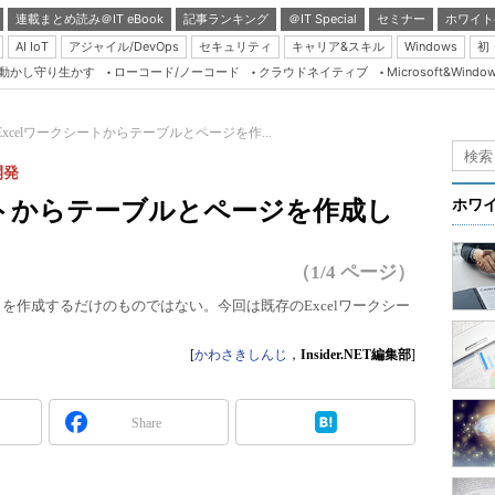
連載まとめ読み＠IT eBook
記事ランキング
＠IT Special
セミナー
ホワイト
AI IoT
アジャイル/DevOps
セキュリティ
キャリア&スキル
Windows
初
り動かし守り生かす
ローコード/ノーコード
クラウドネイティブ
Microsoft&Windo
Server & Storage
HTML5 + UX
Excelワークシートからテーブルとページを作...
Smart & Social
開発
Coding Edge
シートからテーブルとページを作成し
ホワ
Java Agile
Database Expert
（1/4 ページ）
Linux ＆ OSS
bアプリを作成するだけのものではない。今回は既存のExcelワークシー
Master of IP Networ
[
かわさきしんじ
，
Insider.NET編集部
]
Security & Trust
Test & Tools
Share
Insider.NET
ブログ