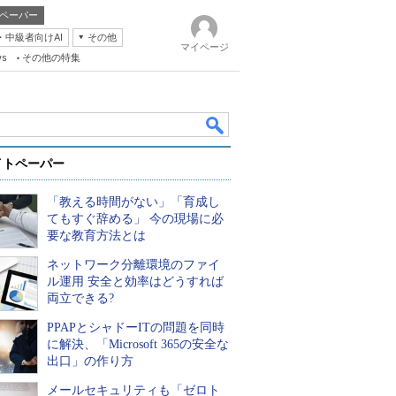
ペーパー
・中級者向けAI
その他
マイページ
ws
その他の特集
イトペーパー
「教える時間がない」「育成し
てもすぐ辞める」 今の現場に必
要な教育方法とは
ネットワーク分離環境のファイ
k
ル運用 安全と効率はどうすれば
両立できる?
PPAPとシャドーITの問題を同時
に解決、「Microsoft 365の安全な
出口」の作り方
メールセキュリティも「ゼロト