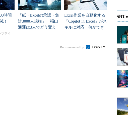
テーブルとしてインポートできる。その手順は極めて簡単
00時間
「紙・Excelの承認・集
Excel作業を自動化する
＠IT e
削減！
計3000人規模」 福山
「Copilot in Excel」がス
、あるいはテキストファイルに変換した何らかのデータ）
通運は3人でどう変え
キルに対応 何ができ
［データ］タブを利用する。Excelのワークシート
た？
る？
タープライ
らテーブル］ボタンをクリックする。ここでは先ほど示
Recommended by
ァイルを例にしよう。
lからテーブル］ボタンをクリック