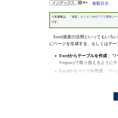
連載目次
※
本連載は、「
連載：カンタンWebアプリ開発ツール
です。
Excel資産の活用といってもいろいろ
にページを生成する、もしくはテー
Excelからテーブルを作成
： 
Forguncyで取り扱えるよう
Excelからページを作成
： ワー
用できるようにページに変換
以下では、これらを順番に見ていく。
したり、Excel以外にもAcces
をテーブルに変換したりすることも可能
をExcelで使えるようにエクスポー