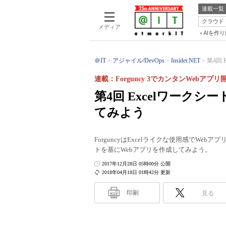
連載一覧
クラウド
メディア
AIを作
＠IT
アジャイル/DevOps
Insider.NET
第4回 
連載：Forguncy 3でカンタンWebアプリ
第4回 Excelワーク
てみよう
ForguncyはExcelライクな使用感でWe
トを基にWebアプリを作成してみよう。
2017年12月28日 05時00分 公開
2018年04月18日 01時42分 更新
印刷
見る