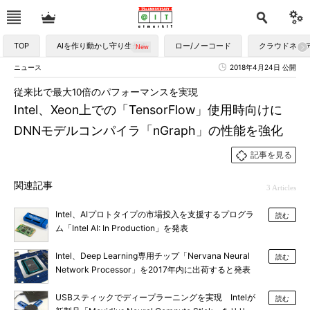
TOP
AIを作り動かし守り生かす
ロー/ノーコード
クラウドネイ
ニュース
2018年4月24日 公開
従来比で最大10倍のパフォーマンスを実現
Intel、Xeon上での「TensorFlow」使用時向けに
DNNモデルコンパイラ「nGraph」の性能を強化
記事を見る
関連記事
3 Articles
Intel、AIプロトタイプの市場投入を支援するプログラ
読む
ム「Intel AI: In Production」を発表
Intel、Deep Learning専用チップ「Nervana Neural
読む
Network Processor」を2017年内に出荷すると発表
USBスティックでディープラーニングを実現 Intelが
読む