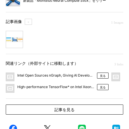
新製品「Movidius Neural Compute Stick」をリリー
ス
記事画像
＋
1 Images
1
関連リンク（外部サイトに移動します）
3 links
Intel Open Sources nGraph, Giving AI Developers Freedom of Choi
ブリ
見る
High-performance TensorFlow* on Intel Xeon Using nGraph - Intel AI
見る
記事を見る