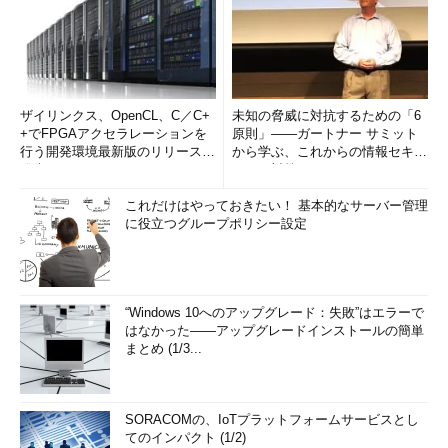
ザイリンクス、OpenCL、C／C+
未知の脅威に対抗するための「6
+でFPGAアクセラレーションを
原則」――ガートナー サミット
行う開発環境最新版のリリースを
から学ぶ、これからの情報セキュ
発表
リティ対策
これだけはやっておきたい！ 基本的なサーバー管理
に役立つグループポリシー設定
“Windows 10へのアップグレード：失敗”はエラーで
はなかった――アップグレードインストールの簡単
まとめ (1/3...
SORACOMの、IoTプラットフォームサービスとし
てのインパクト (1/2)