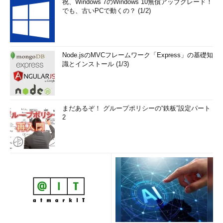
祝、Windows 7のWindows 10無償アップグレード！
でも、古いPCで動くの？ (1/2)
Node.jsのMVCフレームワーク「Express」の基礎知
識とインストール (1/3)
まだあるぞ！ グループポリシーの“鉄板”設定パート
2