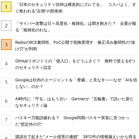
「日本のセキュリティ信仰は構造的にズレてる」 コスパよく、す
ぐ救われる“左側”の防衛術
「サイバー攻撃は日々高度化・複雑化」は聞き飽きた？ 企業が陥
る「複雑化のわな」
RedisのRCE脆弱性、PoC公開で危険度増す 修正済み脆弱性の“抜
け穴”が判明
GitHubリポジトリの「侵入口」をどうふさぐ？ 無料で使える6つ
のセキュリティ設定
Googleは社内のエージェントを「脅威」と見なす――なぜ「AIを信
じない」のか？
AI時代に「守る」はもう古い Gartnerが『五輪書』で説いた新た
なセキュリティ論
パスキー万能説破れる？ Google同期パスキー実装に見つかっ
た“想定外の穴”
講談社で起きた“メール侵害の連鎖” 3812件の情報漏えいから得る