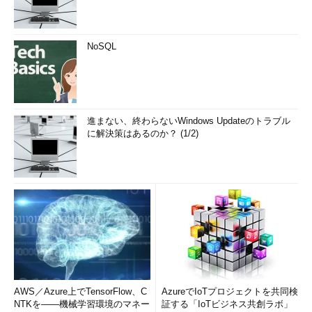
NoSQL
進まない、終わらないWindows Updateのトラブル
に解決策はあるのか？ (1/2)
AWS／Azure上でTensorFlow、C
AzureでIoTプロジェクトを共同検
NTKを――機械学習環境のマネー
証する「IoTビジネス共創ラボ」