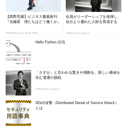
【西野亮廣】ビジネス書最新刊
全員がリーダーシップを発揮し、
『北極星 僕たちはどう働くか』
自分より優れた人財を育成する
PR(FINCHI on GOETHE)
PR(dentsu Japan)
Hello Python (1/3)
「さすが」と言われる驚きや感動を。新しい価値を
生む電通の挑戦
PR(dentsu Japan)
DDoS攻撃（Distributed Denial of Service Attack）
とは