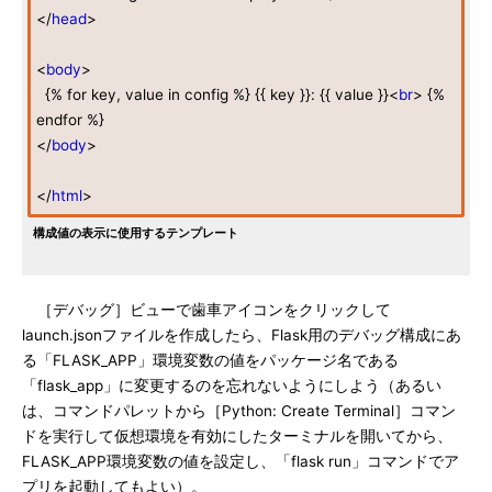
</
head
>
<
body
>
{% for key, value in config %} {{ key }}: {{ value }}<
br
> {%
endfor %}
</
body
>
</
html
>
構成値の表示に使用するテンプレート
［デバッグ］ビューで歯車アイコンをクリックして
launch.jsonファイルを作成したら、Flask用のデバッグ構成にあ
る「FLASK_APP」環境変数の値をパッケージ名である
「flask_app」に変更するのを忘れないようにしよう（あるい
は、コマンドパレットから［Python: Create Terminal］コマン
ドを実行して仮想環境を有効にしたターミナルを開いてから、
FLASK_APP環境変数の値を設定し、「flask run」コマンドでア
プリを起動してもよい）。