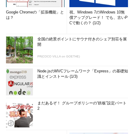
Google Chromeの「拡張機能」と
祝、Windows 7のWindows 10無
は？
償アップグレード！ でも、古いP
Cで動くの？ (1/2)
全国の絶景ポイントにサウナ付きのシェア別荘を展
開
PR(COCO VILLA on GOETHE)
Node.jsのMVCフレームワーク「Express」の基礎知
識とインストール (1/3)
まだあるぞ！ グループポリシーの“鉄板”設定パート
2