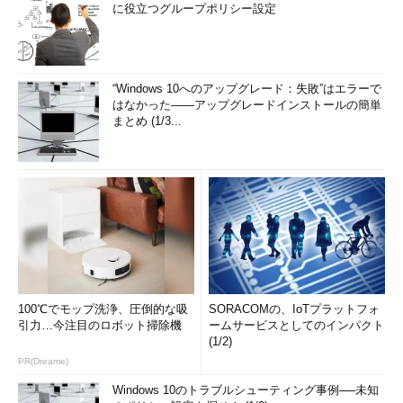
に役立つグループポリシー設定
“Windows 10へのアップグレード：失敗”はエラーで
はなかった――アップグレードインストールの簡単
まとめ (1/3...
100℃でモップ洗浄、圧倒的な吸
SORACOMの、IoTプラットフォ
引力…今注目のロボット掃除機
ームサービスとしてのインパクト
(1/2)
PR(Dreame)
Windows 10のトラブルシューティング事例──未知