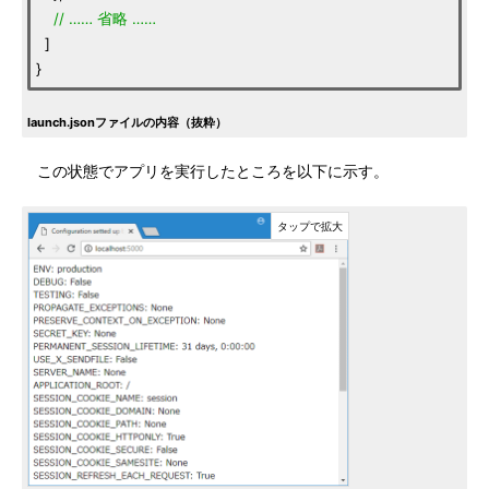
//
……
省略
……
]
}
launch.jsonファイルの内容（抜粋）
この状態でアプリを実行したところを以下に示す。