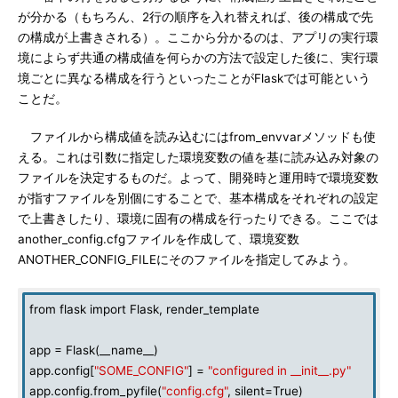
が分かる（もちろん、2行の順序を入れ替えれば、後の構成で先
の構成が上書きされる）。ここから分かるのは、アプリの実行環
境によらず共通の構成値を何らかの方法で設定した後に、実行環
境ごとに異なる構成を行うといったことがFlaskでは可能という
ことだ。
ファイルから構成値を読み込むにはfrom_envvarメソッドも使
える。これは引数に指定した環境変数の値を基に読み込み対象の
ファイルを決定するものだ。よって、開発時と運用時で環境変数
が指すファイルを別個にすることで、基本構成をそれぞれの設定
で上書きしたり、環境に固有の構成を行ったりできる。ここでは
another_config.cfgファイルを作成して、環境変数
ANOTHER_CONFIG_FILEにそのファイルを指定してみよう。
from flask import Flask, render_template
app = Flask(__name__)
app.config[
"SOME_CONFIG"
] =
"configured in __init__.py"
app.config.from_pyfile(
"config.cfg"
, silent=True)