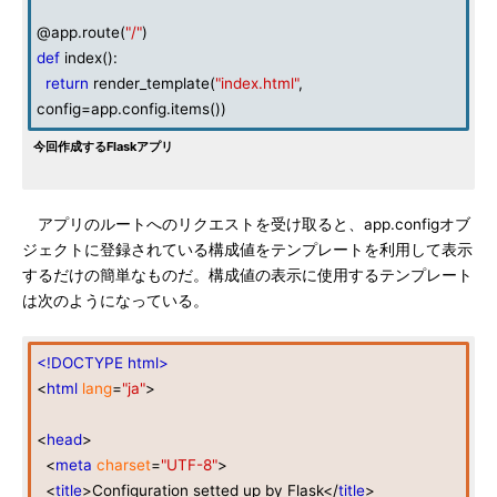
@app.route(
"/"
)
def
index():
return
render_template(
"index.html"
,
config=app.config.items())
今回作成するFlaskアプリ
アプリのルートへのリクエストを受け取ると、app.configオブ
ジェクトに登録されている構成値をテンプレートを利用して表示
するだけの簡単なものだ。構成値の表示に使用するテンプレート
は次のようになっている。
<!DOCTYPE html>
<
html
lang
=
"ja"
>
<
head
>
<
meta
charset
=
"UTF-8"
>
<
title
>Configuration setted up by Flask</
title
>