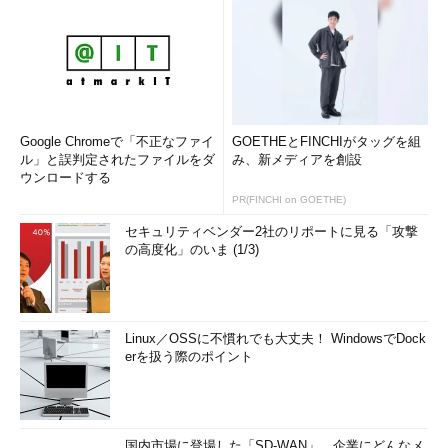
Google Chromeで「不正なファイ
GOETHEとFINCHIがタッグを組
ル」と誤判定されたファイルをダ
み、新メディアを創設
ウンロードする
PR(FINCHI on GOETHE)
セキュリティベンダー2社のリポートに見る「攻撃
の高度化」のいま (1/3)
Linux／OSSに不慣れでも大丈夫！ WindowsでDock
erを扱う際のポイント
国内市場に登場した「SD-WAN」、企業にどんなメ