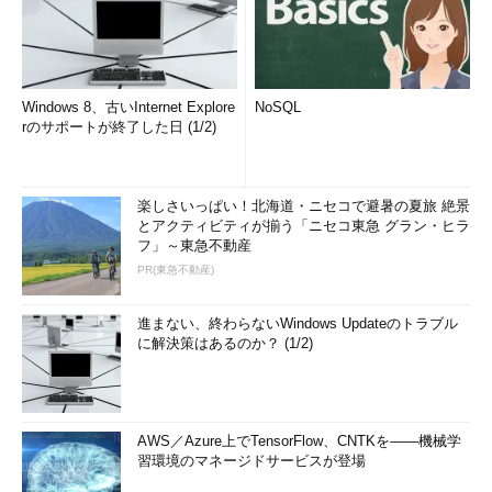
Windows 8、古いInternet Explore
NoSQL
rのサポートが終了した日 (1/2)
楽しさいっぱい！北海道・ニセコで避暑の夏旅 絶景
とアクティビティが揃う「ニセコ東急 グラン・ヒラ
フ」～東急不動産
PR(東急不動産)
進まない、終わらないWindows Updateのトラブル
に解決策はあるのか？ (1/2)
AWS／Azure上でTensorFlow、CNTKを――機械学
習環境のマネージドサービスが登場