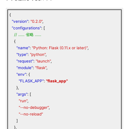
{
"version"
:
"0.2.0"
,
"configurations"
: [
//
……
省略
……
{
"name"
:
"Python: Flask (0.11.x or later)"
,
"type"
:
"python"
,
"request"
:
"launch"
,
"module"
:
"flask"
,
"env"
: {
"FLASK_APP"
:
"flask_app"
},
"args"
: [
"run"
,
"--no-debugger"
,
"--no-reload"
]
},