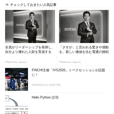
チェックしておきたい人気記事
全員がリーダーシップを発揮し、
「さすが」と言われる驚きや感動
自分より優れた人財を育成する
を。新しい価値を生む電通の挑戦
PR(dentsu Japan)
PR(dentsu Japan)
FINCHI主催「IVS2026」トークセッションが話題
に！
PR(FINCHI on GOETHE)
Hello Python (1/3)