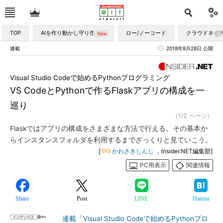
TOP
AIを作り動かし守り生かす
ロー/ノーコード
クラウドネイ
連載
2018年8月28日 公開
Visual Studio Codeで始めるPythonプログラミング
VS CodeとPythonで作るFlaskアプリの構成を一
巡り
（1/2 ページ）
Flaskではアプリの構成をさまざまな方法で行える。その基本か
らインスタンスフォルダを利用するまでざっくりと見ていこう。
[
かわさきしんじ
，Insider.NET編集部]
PC用表示
関連情報
Share
Post
LINE
Hatena
連載「Visual Studio Codeで始めるPythonプロ