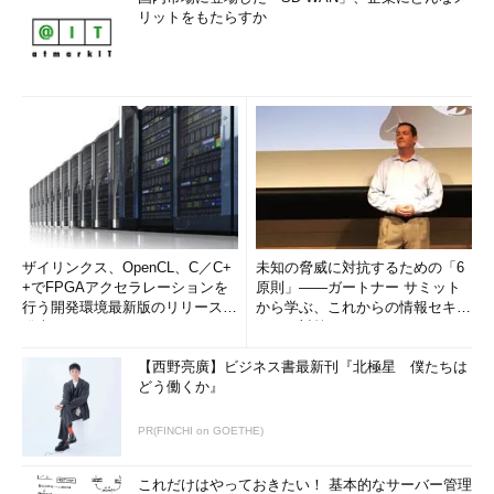
リットをもたらすか
ザイリンクス、OpenCL、C／C+
未知の脅威に対抗するための「6
+でFPGAアクセラレーションを
原則」――ガートナー サミット
行う開発環境最新版のリリースを
から学ぶ、これからの情報セキュ
発表
リティ対策
【西野亮廣】ビジネス書最新刊『北極星 僕たちは
どう働くか』
PR(FINCHI on GOETHE)
これだけはやっておきたい！ 基本的なサーバー管理