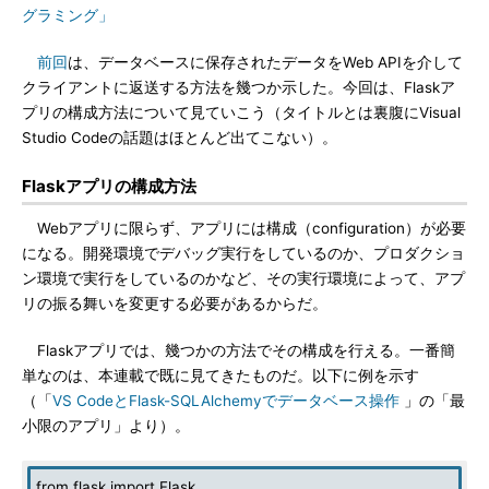
グラミング」
前回
は、データベースに保存されたデータをWeb APIを介して
クライアントに返送する方法を幾つか示した。今回は、Flaskア
プリの構成方法について見ていこう（タイトルとは裏腹にVisual
Studio Codeの話題はほとんど出てこない）。
Flaskアプリの構成方法
Webアプリに限らず、アプリには構成（configuration）が必要
になる。開発環境でデバッグ実行をしているのか、プロダクショ
ン環境で実行をしているのかなど、その実行環境によって、アプ
リの振る舞いを変更する必要があるからだ。
Flaskアプリでは、幾つかの方法でその構成を行える。一番簡
単なのは、本連載で既に見てきたものだ。以下に例を示す
（「
VS CodeとFlask-SQLAlchemyでデータベース操作
」の「最
小限のアプリ」より）。
from flask import Flask