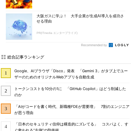
大阪ガスに学ぶ！ 大手企業が生成AI導入を成功さ
せる理由
PR(ITmedia エンタープライズ)
Recommended by
総合記事ランキング
Google、AIブラウザ「Disco」発表 「Gemini 3」がタブ上でユー
ザーのためのオリジナルWebアプリを自動生成
トークンコストを10分の1に 「GitHub Copilot」はどう削減した
のか
「AIがコードを書く時代、新職種FDEが需要増」 7割のエンジニア
が思う理由
「日本のセキュリティ信仰は構造的にズレてる」 コスパよく、す
ぐ救われる“左側”の防衛術