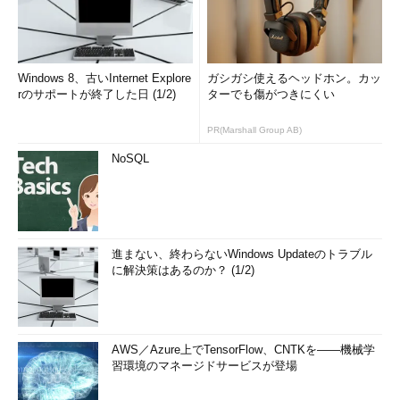
Windows 8、古いInternet Explore
ガシガシ使えるヘッドホン。カッ
rのサポートが終了した日 (1/2)
ターでも傷がつきにくい
PR(Marshall Group AB)
NoSQL
進まない、終わらないWindows Updateのトラブル
に解決策はあるのか？ (1/2)
AWS／Azure上でTensorFlow、CNTKを――機械学
習環境のマネージドサービスが登場