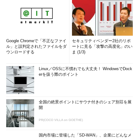
Google Chromeで「不正なファイ
セキュリティベンダー2社のリポ
ル」と誤判定されたファイルをダ
ートに見る「攻撃の高度化」のい
ウンロードする
ま (1/3)
Linux／OSSに不慣れでも大丈夫！ WindowsでDock
erを扱う際のポイント
全国の絶景ポイントにサウナ付きのシェア別荘を展
開
PR(COCO VILLA on GOETHE)
国内市場に登場した「SD-WAN」、企業にどんなメ