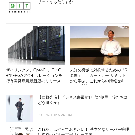
リットをもたらすか
ザイリンクス、OpenCL、C／C+
未知の脅威に対抗するための「6
+でFPGAアクセラレーションを
原則」――ガートナー サミット
行う開発環境最新版のリリースを
から学ぶ、これからの情報セキュ
発表
リティ対策
【西野亮廣】ビジネス書最新刊『北極星 僕たちは
どう働くか』
PR(FINCHI on GOETHE)
これだけはやっておきたい！ 基本的なサーバー管理
に役立つグループポリシー設定