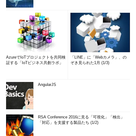
AzureでIoTプロジェクトを共同検
「LINE」に「Webカメラ」、の
証する「IoTビジネス共創ラボ」
ぞき見られた1月 (1/3)
AngularJS
RSA Conference 2016に見る「可視化」「検出」
「対応」を支援する製品たち (1/2)