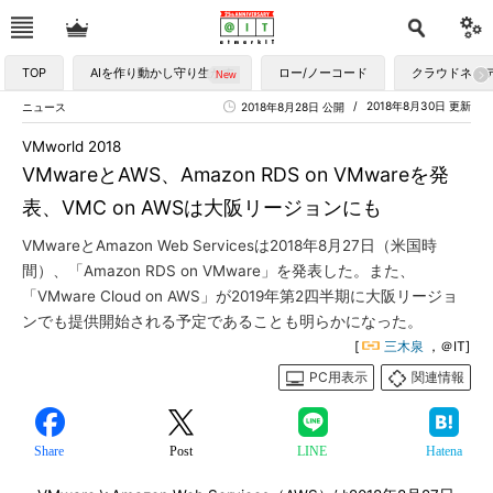
TOP
AIを作り動かし守り生かす
ロー/ノーコード
クラウドネイ
2018年8月30日 更新
ニュース
2018年8月28日 公開
VMworld 2018
VMwareとAWS、Amazon RDS on VMwareを発
表、VMC on AWSは大阪リージョンにも
VMwareとAmazon Web Servicesは2018年8月27日（米国時
間）、「Amazon RDS on VMware」を発表した。また、
「VMware Cloud on AWS」が2019年第2四半期に大阪リージョ
ンでも提供開始される予定であることも明らかになった。
[
三木泉
，＠IT]
PC用表示
関連情報
Share
Post
LINE
Hatena