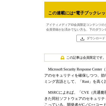
この連載には“電子ブックレッ
アイティメディアID会員限定コンテンツの
会員登録がお済みでない方も、下のダウン
ダウンロード
この記事は会員限定です。
Microsoft Security Respon
アのセキュリティを確保しつつ、効
ミング言語として、「Rust」を高く
MSRCによれば、「CVE（共通脆弱
きた同社ソフトウェアのセキュリテ
こっている。開発者がC／C++コ