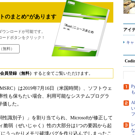
トのまとめ”があります
アイ
ダウンロードが可能です。
ロードボタンをクリック！
キャ
（無料）
Cod
会員登録（無料）
すると全てご覧いただけます。
P
se Center（MSRC）は2019年7月16日（米国時間）、ソフトウェ
率性も保ちたい場合、利用可能なシステムプログラ
評価した。
性識別子）」を割り当てられ、Microsoftが修正して
ィ脆弱（ぜいじゃく）性の大部分は1つの要因から起
ードにうっかりメモリ破壊バグを作り込んでしまったこ