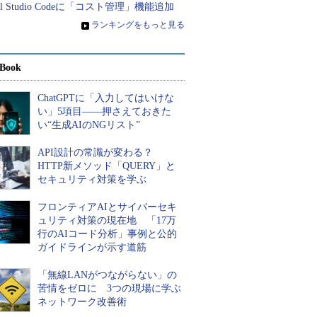
al Studio Codeに「コスト管理」機能追加
»
ランキングをもっと見る
Book
ChatGPTに「入力してはいけな
い」5項目――押さえておきた
い“生成AIのNGリスト”
API設計の常識が変わる？
HTTP新メソッド「QUERY」と
セキュリティ対策を学ぶ
フロンティアAIとサイバーセキ
ュリティ対策の現在地 「17万
行のAIコード分析」事例と公的
ガイドラインが示す道筋
「無線LANがつながらない」の
苦情をゼロに 3つの現場に学ぶ
ネットワーク改善術