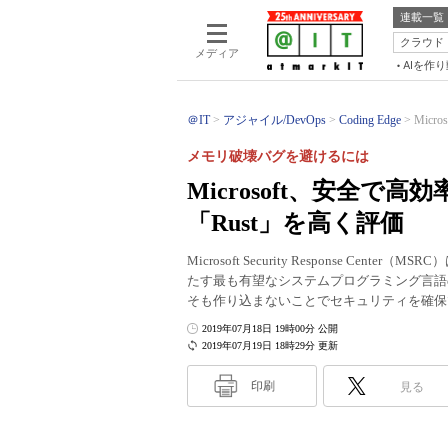
連載一覧
クラウド
メディア
AIを作
＠IT
アジャイル/DevOps
Coding Edge
Mic
メモリ破壊バグを避けるには
Microsoft、安全
「Rust」を高く評価
Microsoft Security Response 
たす最も有望なシステムプログラミング言語
そも作り込まないことでセキュリティを確保
2019年07月18日 19時00分 公開
2019年07月19日 18時29分 更新
印刷
見る