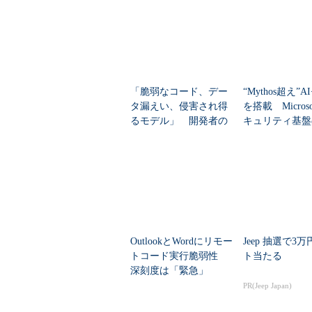
「脆弱なコード、デー
“Mythos超え”
タ漏えい、侵害され得
を搭載 Micros
るモデル」 開発者の
キュリティ基盤
不安をMicrosoftはどう
とは？
解消するのか
OutlookとWordにリモー
Jeep 抽選で3
トコード実行脆弱性
ト当たる
深刻度は「緊急」
PR(Jeep Japan)