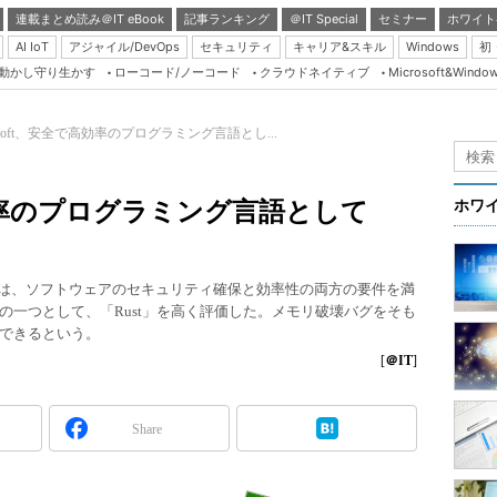
連載まとめ読み＠IT eBook
記事ランキング
＠IT Special
セミナー
ホワイト
AI IoT
アジャイル/DevOps
セキュリティ
キャリア&スキル
Windows
初
り動かし守り生かす
ローコード/ノーコード
クラウドネイティブ
Microsoft&Windo
Server & Storage
HTML5 + UX
rosoft、安全で高効率のプログラミング言語とし...
Smart & Social
Coding Edge
で高効率のプログラミング言語として
ホワ
Java Agile
Database Expert
Center（MSRC）は、ソフトウェアのセキュリティ確保と効率性の両方の要件を満
Linux ＆ OSS
の一つとして、「Rust」を高く評価した。メモリ破壊バグをそも
できるという。
Master of IP Networ
[
＠IT
]
Security & Trust
Test & Tools
Share
Insider.NET
ブログ