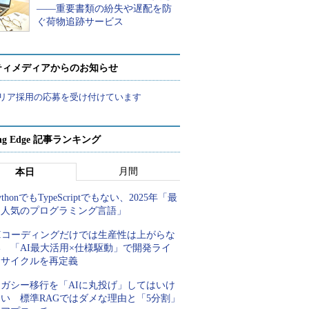
――重要書類の紛失や遅配を防
ぐ荷物追跡サービス
ティメディアからのお知らせ
リア採用の応募を受け付けています
ing Edge 記事ランキング
月間
本日
ythonでもTypeScriptでもない、2025年「最
も人気のプログラミング言語」
AIコーディングだけでは生産性は上がらな
い 「AI最大活用×仕様駆動」で開発ライ
フサイクルを再定義
レガシー移行を「AIに丸投げ」してはいけ
ない 標準RAGではダメな理由と「5分割」