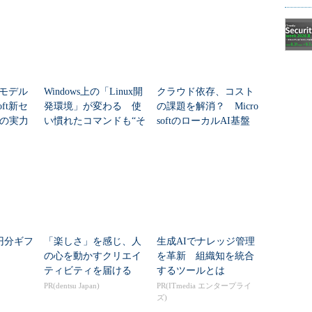
AIモデル
Windows上の「Linux開
クラウド依存、コスト
oft新セ
発環境」が変わる 使
の課題を解消？ Micro
の実力
い慣れたコマンドも“そ
softのローカルAI基盤
のまま利用可能”に
「Foundry Local」
万円分ギフ
「楽しさ」を感じ、人
生成AIでナレッジ管理
の心を動かすクリエイ
を革新 組織知を統合
ティビティを届ける
するツールとは
PR(dentsu Japan)
PR(ITmedia エンタープライ
ズ)