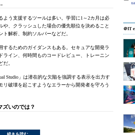
…
u
よう支援するツールは多い。学習に1～2カ月は必
ルや、クラッシュした場合の優先順位を決めること
＠IT e
ント解析、制約ソルバーなどだ。
用するためのガイダンスもある。セキュアな開発ラ
ドライン、何時間ものコードレビュー、トレーニン
どだ。
sual Studio」は潜在的な欠陥を強調する表示を出力す
モリ破壊を起こすようなエラーから開発者を守ろう
マズいのでは？
続きを読む