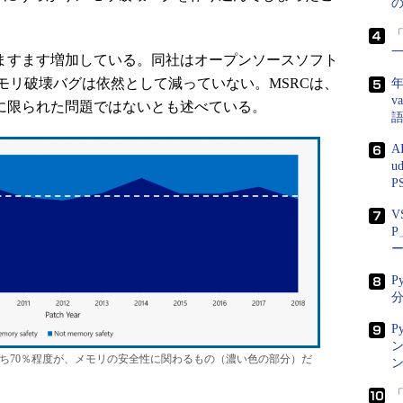
「
スはますます増加している。同社はオープンソースソフト
モリ破壊バグは依然として減っていない。MSRCは、
年
v
tだけに限られた問題ではないとも述べている。
A
u
P
V
P
P
分
P
ン
弱性のうち70％程度が、メモリの安全性に関わるもの（濃い色の部分）だ
「