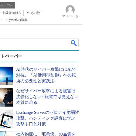
ペーパー
・中級者向けAI
その他
マイページ
ws
その他の特集
イトペーパー
AI時代のサイバー攻撃にはAIで
対抗、「AI活用型防御」への転
換の必要性と実践法
なぜサイバー攻撃による被害は
k
沈静化しない? 報道では見えない
本質に迫る
Exchange Serverのゼロデイ脆弱性
攻撃、ハンティング調査に学ぶ
攻撃手口と対策
社内物流に「宅急便」の品質を