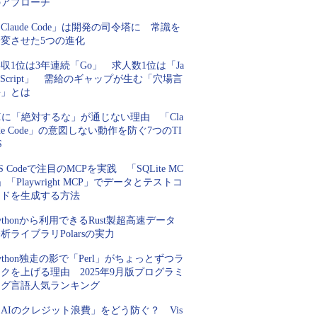
のアプローチ
Claude Code」は開発の司令塔に 常識を
一変させた5つの進化
収1位は3年連続「Go」 求人数1位は「Ja
aScript」 需給のギャップが生む「穴場言
語」とは
Iに「絶対するな」が通じない理由 「Cla
de Code」の意図しない動作を防ぐ7つのTI
S
S Codeで注目のMCPを実践 「SQLite MC
」「Playwright MCP」でデータとテストコ
ードを生成する方法
ythonから利用できるRust製超高速データ
析ライブラリPolarsの実力
ython独走の影で「Perl」がちょっとずつラ
クを上げる理由 2025年9月版プログラミ
ング言語人気ランキング
AIのクレジット浪費」をどう防ぐ？ Vis