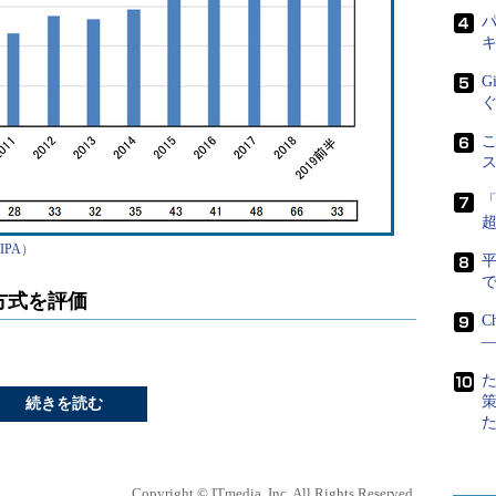
パ
G
こ
IPA
）
で
方式を評価
C
―
続きを読む
Copyright © ITmedia, Inc. All Rights Reserved.