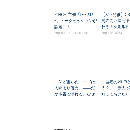
FINCHI主催「IVS202
【8/25開催】C
6」トークセッションが
質の高い探究学
話題に！
わる！次期学習
領を見据えた新
PR(FINCHI on GOETHE)
PR(COMPASS)
びと評価のカタ
ンラインイベ...
「AIが書いたコードは
「自宅のWi-F
人間より優秀」――だ
う？」 新人が
が本番で壊れる、なぜ
知っておきたい
か？
トワーク管理」
像と4つの心得