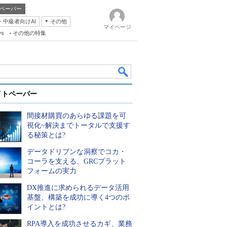
ペーパー
・中級者向けAI
その他
マイページ
ws
その他の特集
イトペーパー
間接材購買のあらゆる課題を可
視化~解決までトータルで支援す
る秘策とは?
データドリブンな洞察でコカ・
k
コーラを支える、GRCプラット
フォームの実力
DX推進に求められるデータ活用
基盤、構築を成功に導く4つのポ
イントとは?
RPA導入を成功させるカギ、業務