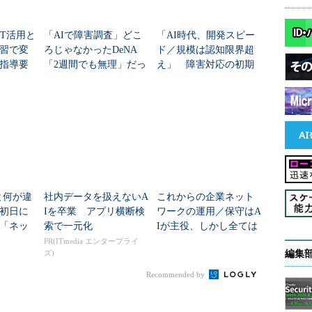
BT活用と
「AIで障害調査」どこ
「AI時代、開発スピー
習で変
ろじゃなかったDeNA
ド／規模は認知限界超
指導要
「2週間でも無理」だっ
え」 障害対応の初期
しい学
た原因特定をどう2日で
調査15分をどう「実質
チ【オ
実現？
ゼロ」にした？
iと何が違
社内データを扱えないA
これからの企業ネット
初日に
Iを卒業 アプリ横断検
ワークの運用／保守はA
「ネッ
索で一元化
Iが主役、しかし全ては
の全体
カバーできない
PR(ITmedia エンタープライ
ズ)
編集
Recommended by