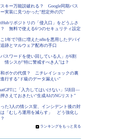
スキー万能説破れる？ Google同期パス
キー実装に見つかった“想定外の穴”
itHubリポジトリの「侵入口」をどうふさ
ぐ？ 無料で使える6つのセキュリティ設定
こ1年で7倍に増えたn8nを悪用したデバイ
ス追跡とマルウェア配布の手口
「パスワードを使い回している人」が6割
超 情シスが“特に警戒すべき人”は？
平和ボケの代償？ ニチレイショックの裏
進行する“ド級のデータ漏えい”
hatGPTに「入力してはいけない」5項目―
押さえておきたい“生成AIのNGリスト”
たった3人の情シス室、インシデント後の対
策は「むしろ運用を減らす」 どう強化し
た？
»
ランキングをもっと見る