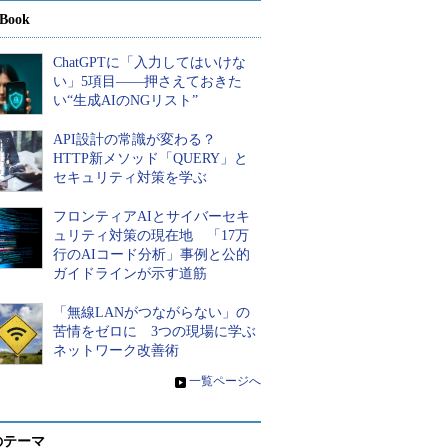
Book
ChatGPTに「入力してはいけな
い」5項目――押さえておきた
い“生成AIのNGリスト”
API設計の常識が変わる？
HTTP新メソッド「QUERY」と
セキュリティ対策を学ぶ
フロンティアAIとサイバーセキ
ュリティ対策の現在地 「17万
行のAIコード分析」事例と公的
ガイドラインが示す道筋
「無線LANがつながらない」の
苦情をゼロに 3つの現場に学ぶ
ネットワーク改善術
»
一覧ページへ
のテーマ