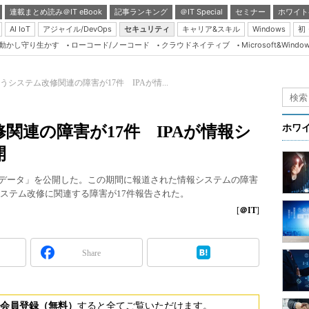
連載まとめ読み＠IT eBook
記事ランキング
＠IT Special
セミナー
ホワイト
AI IoT
アジャイル/DevOps
セキュリティ
キャリア&スキル
Windows
初
り動かし守り生かす
ローコード/ノーコード
クラウドネイティブ
Microsoft&Windo
Server & Storage
HTML5 + UX
うシステム改修関連の障害が17件 IPAが情...
Smart & Social
Coding Edge
関連の障害が17件 IPAが情報シ
ホワ
Java Agile
開
Database Expert
年前半データ」を公開した。この期間に報道された情報システムの障害
Linux ＆ OSS
システム改修に関連する障害が17件報告された。
Master of IP Networ
[
＠IT
]
Security & Trust
Share
Test & Tools
Insider.NET
ブログ
会員登録（無料）
すると全てご覧いただけます。