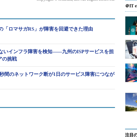
＠IT e
模の「ロマサガRS」が障害を回避できた理由
ないインフラ障害を検知――九州のISPサービスを担
アの挑戦
、43秒間のネットワーク断が1日のサービス障害につなが
注目