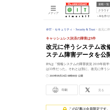
連載一覧
クラウド
メディア
AIを作
＠IT
セキュリティ
Security & Trust
改元に伴
キャッシュレス決済の障害は9件
改元に伴うシステム改修
ステム障害データを公
IPAは「情報システムの障害状況 2019
は33件だった。それとは別に、改元に伴う
2019年09月24日 08時00分 公開
印刷
見る
この記事は会員限定です。