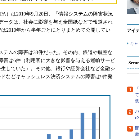
A）は2019年9月20日、「情報システムの障害状況
同データは、社会に影響を与え全国紙などで報道され
では2010年から半年ごとにとりまとめて公開してい
アイ
キャ
システムの障害は33件だった。その内、鉄道や航空な
障害は6件（利用客に大きな影響を与える運輸サービ
Secu
件発生していた）。その他、銀行や証券会社など金融シ
ードなどキャッシュレス決済システムの障害は9件発
側
パ
開
貌