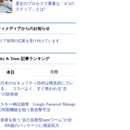
選定のプロセスで重要な「4つの
ステップ」とは?
ティメディアからのお知らせ
リア採用の応募を受け付けています
rity & Trust 記事ランキング
月間
本日
「日本のセキュリティ信仰は構造的にズレ
てる」 コスパよく、すぐ救われる“左
”の防衛術
スキー神話崩壊 Google Password Manage
rの同期機能を狙う新攻撃手法
発者を狙う“自己拡散型npmワーム”の全
 400超のパッケージに感染拡大