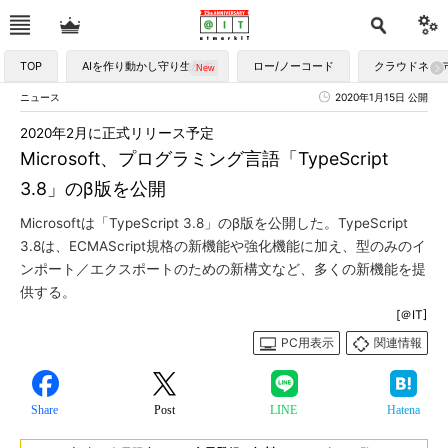
TOP
AIを作り動かし守り生かす
ロー/ノーコード
クラウドネイ
ニュース
2020年1月15日 公開
2020年2月に正式リリース予定
Microsoft、プログラミング言語「TypeScript
3.8」のβ版を公開
Microsoftは「TypeScript 3.8」のβ版を公開した。TypeScript
3.8は、ECMAScript規格の新機能や強化機能に加え、型のみのイ
ンポート／エクスポートのための新構文など、多くの新機能を提
供する。
[＠IT]
PC用表示
関連情報
Share
Post
LINE
Hatena