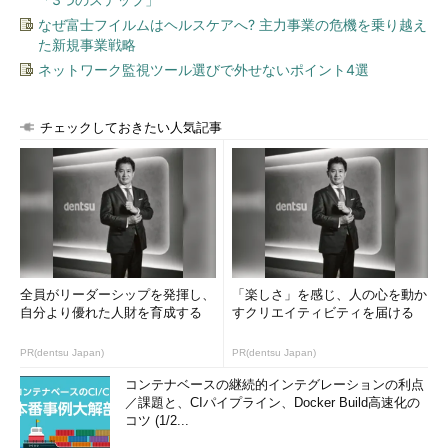
なぜ富士フイルムはヘルスケアへ? 主力事業の危機を乗り越え
た新規事業戦略
ネットワーク監視ツール選びで外せないポイント4選
チェックしておきたい人気記事
全員がリーダーシップを発揮し、
「楽しさ」を感じ、人の心を動か
自分より優れた人財を育成する
すクリエイティビティを届ける
PR(dentsu Japan)
PR(dentsu Japan)
コンテナベースの継続的インテグレーションの利点
／課題と、CIパイプライン、Docker Build高速化の
コツ (1/2...