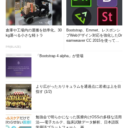
倉庫や工場内の運搬を効率化。30
Bootstrap、Emmet、レスポンシ
kg運べる小さな軽トラ
ブWebデザイン対応を強化したDr
eamweaver CC 2015を使って
み...
PR(BLAZE)
「Bootstrap 4 alpha」が登場
より広がったカリキュラムを通過点に若者は上を目
指す (1/2)
勉強会で明らかになった医療向けOSSの多様な活用
法──電子カルテ、臨床試験データ解析、日本語医
学用語プラットフォーム、画...