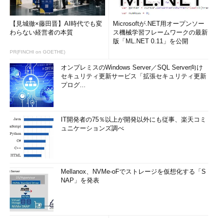
【見城徹×藤田晋】AI時代でも変
Microsoftが.NET用オープンソー
わらない経営者の本質
ス機械学習フレームワークの最新
版「ML.NET 0.11」を公開
PR(FINCHI on GOETHE)
オンプレミスのWindows Server／SQL Server向け
セキュリティ更新サービス「拡張セキュリティ更新
プログ...
IT開発者の75％以上が開発以外にも従事、楽天コミ
ュニケーションズ調べ
Mellanox、NVMe-oFでストレージを仮想化する「S
NAP」を発表