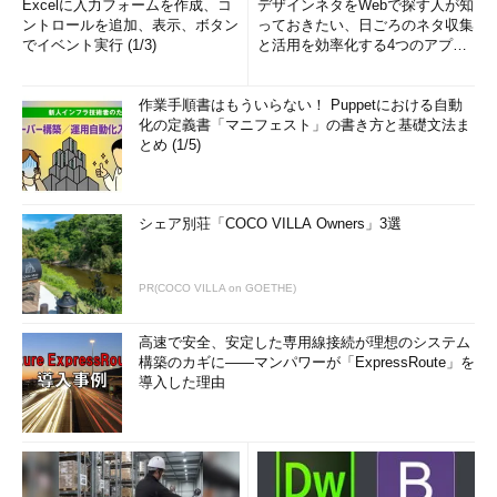
Excelに入力フォームを作成、コ
デザインネタをWebで探す人が知
ントロールを追加、表示、ボタン
っておきたい、日ごろのネタ収集
でイベント実行 (1/3)
と活用を効率化する4つのアプリ
(1/3)
作業手順書はもういらない！ Puppetにおける自動
化の定義書「マニフェスト」の書き方と基礎文法ま
とめ (1/5)
シェア別荘「COCO VILLA Owners」3選
PR(COCO VILLA on GOETHE)
高速で安全、安定した専用線接続が理想のシステム
構築のカギに――マンパワーが「ExpressRoute」を
導入した理由