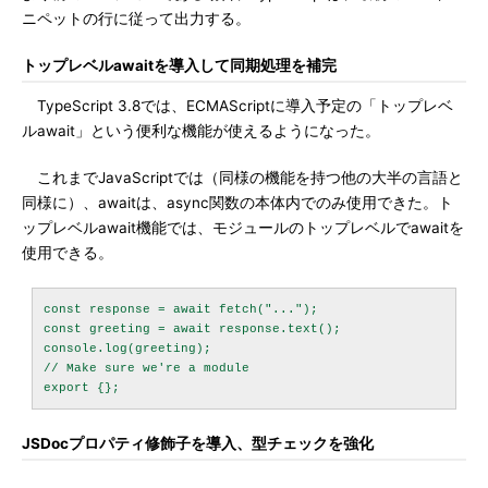
ニペットの行に従って出力する。
トップレベルawaitを導入して同期処理を補完
TypeScript 3.8では、ECMAScriptに導入予定の「トップレベ
ルawait」という便利な機能が使えるようになった。
これまでJavaScriptでは（同様の機能を持つ他の大半の言語と
同様に）、awaitは、async関数の本体内でのみ使用できた。ト
ップレベルawait機能では、モジュールのトップレベルでawaitを
使用できる。
const response = await fetch("...");

const greeting = await response.text();

console.log(greeting);

// Make sure we're a module

JSDocプロパティ修飾子を導入、型チェックを強化