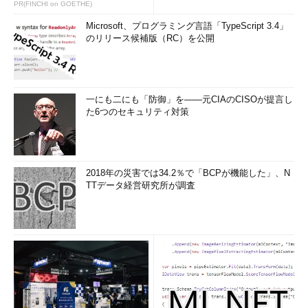
PR(FINCHI on GOETHE)
Microsoft、プログラミング言語「TypeScript 3.4」
のリリース候補版（RC）を公開
一にも二にも「防御」を――元CIAのCISOが提言し
た6つのセキュリティ対策
2018年の災害では34.2％で「BCPが機能した」、N
TTデータ経営研究所が調査