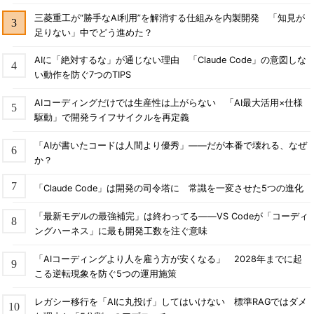
三菱重工が“勝手なAI利用”を解消する仕組みを内製開発 「知見が
足りない」中でどう進めた？
AIに「絶対するな」が通じない理由 「Claude Code」の意図しな
い動作を防ぐ7つのTIPS
AIコーディングだけでは生産性は上がらない 「AI最大活用×仕様
駆動」で開発ライフサイクルを再定義
「AIが書いたコードは人間より優秀」――だが本番で壊れる、なぜ
か？
「Claude Code」は開発の司令塔に 常識を一変させた5つの進化
「最新モデルの最強補完」は終わってる――VS Codeが「コーディ
ングハーネス」に最も開発工数を注ぐ意味
「AIコーディングより人を雇う方が安くなる」 2028年までに起
こる逆転現象を防ぐ5つの運用施策
レガシー移行を「AIに丸投げ」してはいけない 標準RAGではダメ