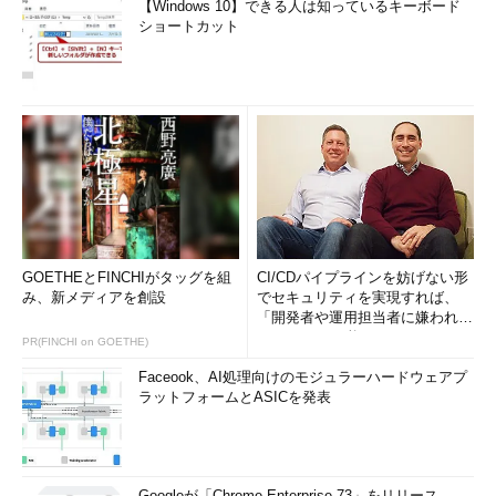
【Windows 10】できる人は知っているキーボード
ショートカット
GOETHEとFINCHIがタッグを組
CI/CDパイプラインを妨げない形
み、新メディアを創設
でセキュリティを実現すれば、
「開発者や運用担当者に嫌われな
いWAF」は可能か
PR(FINCHI on GOETHE)
Faceook、AI処理向けのモジュラーハードウェアプ
ラットフォームとASICを発表
Googleが「Chrome Enterprise 73」をリリース