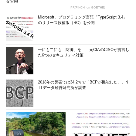
を公開
般的になっています。でも、私は単にコードを書くスキルだけで
PR(FINCHI on GOETHE)
はなく、違ったスキルも同時に身に付けることをお勧めします。
マネジメントを「幾つかあるスキルの1つ」と考えるのです。プ
Microsoft、プログラミング言語「TypeScript 3.4」
ログラマーであっても、一人だけで仕事をするわけではなく、多
のリリース候補版（RC）を公開
くの時間、他のプログラマーと一緒に仕事をしなければなりませ
んから。
プログラミングスキルだけではなく、リーダーシップやマネジ
一にも二にも「防御」を――元CIAのCISOが提言し
た6つのセキュリティ対策
メントスキルを学ぶといった意味も含めて、コードキャンプなど
を活用するといいでしょう。こういった仕組みを利用すればプロ
グラミングを学ぶだけでなく、同じような問題意識やスキルを持
ったエンジニアとコミュニケーションが取れます。単にプログラ
2018年の災害では34.2％で「BCPが機能した」、N
ミングだけをやるのではなく、自分の能力の境界線や限界をぐっ
TTデータ経営研究所が調査
と押し広げる意識を持つといいですね。
勉強のコツは「取りあえず、まずやる」