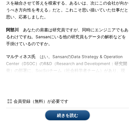
スを融合させて答えを模索する、あるいは、次にこの会社が向か
うべき方向性を考える」だと。これこそ思い描いていた仕事だと
思い、応募しました。
阿部川
あなたの肩書は研究員ですが、同時にエンジニアでもあ
るわけですね。Sansanにいる他の研究員もデータの解析などを
手掛けているのですか。
マルティネス氏
はい。SansanのData Strategy & Operation
Center（DSOC）のR&D（Research and Development：研究開
発）の部署に、SocSciチーム（社会科学者チーム）があり、現
在5人所属しています。それぞれが違った経歴の持ち主で、リー
ダーは私と同じ経済学のバックグラウンドを持っていますが、デ
ータ可視化、ソーシャルネットワーク、機械学習などにも詳しい
です。また2人計算社会科学や複雑ネットワーク科学の研究者で
会員登録（無料）が必要です
すし、1人はビジネス科学の研究者です。私は経済学が専攻でし
たが、アプリケーションも開発します。
続きを読む
データからどのような意味をくみ取ることができるか