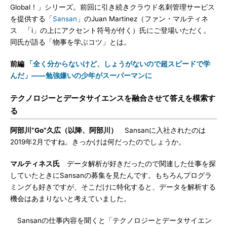
Global！」シリーズ。前回に引き続きクラウド名刺管理サービス
を提供する「
Sansan
」のJuan Martinez（ファン・マルティネ
ス 「i」の上にアクセント符号が付く）氏にご登場いただく。
同氏が語る「物事を学ぶコツ」とは。
前編
「全く分からないけど、しょうがないので超スピードで学
んだ」――勉強嫌いの少年がスーパーマンに
テクノロジーとデータサイエンスを融合させて答えを模索す
る
阿部川“Go”久広（以降、阿部川）
Sansanに入社されたのは
2019年2月ですね。きっかけは何だったのでしょうか。
マルティネス氏
データ解析が好きだったので関連した仕事を探
していたときにSansanの募集を見たんです。もちろんプログラ
ミングも好きですが、そこだけに特化すると、データを解析する
機会はあまりないと考えていました。
Sansanの仕事内容を聞くと「テクノロジーとデータサイエン