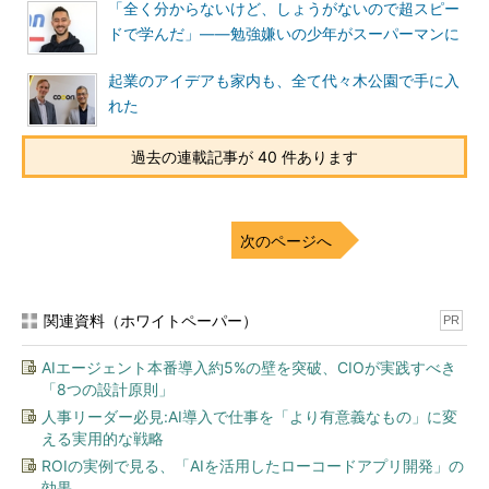
「全く分からないけど、しょうがないので超スピー
ドで学んだ」――勉強嫌いの少年がスーパーマンに
起業のアイデアも家内も、全て代々木公園で手に入
れた
「
Sansan
」のJuan Martinez（ファン・マルティネス）氏
過去の連載記事が 40 件あります
（右）
阿部川
私はSansanのテレビコマーシャルの大ファンですか
次のページへ
ら、貴社が「名刺データの活用を支援する企業」であることは分
かっているつもりです。一方で、Sansanの方のスピーチなどを
拝聴すると、貴社は「データ解析企業」を目指しているようにも
思えます。名刺データをコアにしたより広範囲にわたるデータの
関連資料（ホワイトペーパー）
PR
利用価値といったことをお考えのように見えるのですが、実際は
どうなのでしょうか。
AIエージェント本番導入約5%の壁を突破、CIOが実践すべき
「8つの設計原則」
マルティネス氏
名刺の交換から始まるデータというのが出発点
人事リーダー必見:AI導入で仕事を「より有意義なもの」に変
える実用的な戦略
ですが、それをどう分析できるかを研究していると言っていいと
思います。具体的に詳しくお話しはできませんが、データからど
ROIの実例で見る、「AIを活用したローコードアプリ開発」の
効果