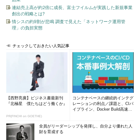
のような意味をくみ取れるか、それによって顧客の生活の質がど
れほど向上するかに、非常に一所懸命に取り組んでいます。
連結売上高が約2倍に成長、富士フイルムが実践した新規事業
創出の戦略とは?
コーディングスキルだけでなく違ったスキルも身に付けるべ
情シスの約9割が悲鳴 調査で見えた「ネットワーク運用管
理」の負担実態
き
阿部川
マルティネスさんの夢といいますか、今後どういった道
チェックしておきたい人気記事
に進みたいと考えていらっしゃいますか。
マルティネス氏
まずはギターをもっとうまくなりたい（笑）。
というのはさておき、現状の仕事や生活に満足していますので、
これから別の何かになりたいということはないですね。
Sansanで仕事をしているとチームの多くの人から新たなこと
を学べますし、毎日のビジネスの現場でデータサイエンスについ
【西野亮廣】ビジネス書最新刊
コンテナベースの継続的インテグ
て学べます。皆元気で一所懸命ですし、仕事を楽しんでいます。
『北極星 僕たちはどう働くか』
レーションの利点／課題と、CIパ
イプライン、Docker Build高速化
環境もどちらかというと大学の研究施設のような雰囲気ですね。
のコツ (1/2...
PR(FINCHI on GOETHE)
ですから今はいただける機会を生かせるよう、目の前の仕事や取
り組みを全力でやるまでです。
全員がリーダーシップを発揮し、自分より優れた人
財を育成する
阿部川
現状のキャリアに満足されているということですね。若