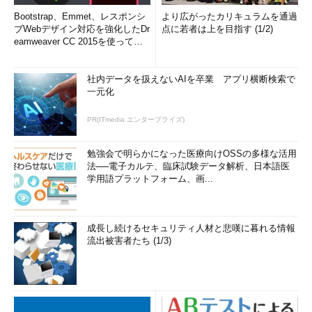
Bootstrap、Emmet、レスポンシ
より広がったカリキュラムを通過
ブWebデザイン対応を強化したDr
点に若者は上を目指す (1/2)
eamweaver CC 2015を使って
み...
社内データを扱えないAIを卒業 アプリ横断検索で
一元化
PR(ITmedia エンタープライズ)
勉強会で明らかになった医療向けOSSの多様な活用
法──電子カルテ、臨床試験データ解析、日本語医
学用語プラットフォーム、画...
成長し続けるセキュリティ人材と悲嘆に暮れる情報
流出被害者たち (1/3)