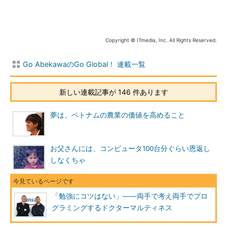
阿部川
マルティネスさんの仕事内容をご紹介いただけますか。
マルティネス氏
そうですね……。多くの会社における日々の業
務に直接関係しませんが「データ分析や社会科学の力を生かして
Copyright © ITmedia, Inc. All Rights Reserved.
将来向き合うべき課題を見つけ出す」ことをしています。
Go AbekawaのGo Global！ 連載一覧
新しいプロダクトを開発するプロジェクトが始まった場合で説
明しましょう。データ分析をして新規プロダクトのアイデアを思
新しい連載記事が 146 件あります
い付いたら、デモ用のアプリケーションを作ります。そして同僚
にそれを見せて「ここはいいけど、ここは恐らくあんまり役に立
夢は、ベトナムの農業の価値を高めること
たない」とか「おお、これはいけるね」とかアドバイスをもらい
ます。それを参考にしながらアプリケーションをブラッシュアッ
プします。ブラッシュアップが一通り済んだら他の部署、例えば
お父さんには、コンピュータ100台分ぐらい恩返し
営業にそれを持っていって役に立つかどうかなどを聞き、フィー
しなくちゃ
ドバックをもらいます。これらを何度か繰り返して、アプリケー
ションの精度を高める、といった具合です。
「勉強にコツはない」――両手で考え両手でプロ
グラミングするドクターマルティネス