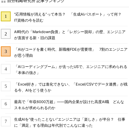
自分戦略研究所 記事ランキング
“応用情報が消える”って本当？ 「生成AIパスポート」って何？
IT資格の今を読む
AI時代の「Markdown負債」と「レガシー脱却」の壁、エンジニア
が直面する新・旧の課題
「AIがコードを書く時代、新職種FDEが需要増」 7割のエンジニア
が思う理由
「AIコーディングブーム」が去ったUSで、エンジニアに求められる
「本体の強さ」
「Excel好き」では進化できない、「Excel/CSVでデータ連携」が残
る今、AIをどう使うか
最高で「年収6000万超」――国内企業が設けた高度AI職 どんな
スキルが求められるのか
生成AIを“使ったことない”エンジニアは「楽しさ」が半分？ 仕事
に「満足」する理由は年代別でこんなに違った