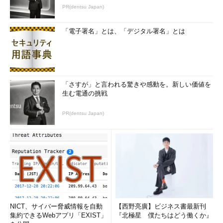
PR(dentsu Japan)
いエンジニアたちは、プログラミングなど専門分野を極めるのが
いいのか、あるいはある程度マネジメントのキャリアを積むのが
「電子署名」とは、「デジタル署名」とは
いいのか迷っています。一方で現在プログラマーが極端に足りな
い。20万人以上足りないという試算もあります。もちろんこれを
即座に解決できる特効薬はありません。このような現状を踏ま
え、若いエンジニアにヒントやアドバイスはありますか。
「さすが」と言われる驚きや感動を。新しい価値を
生む電通の挑戦
PR(dentsu Japan)
阿部川“Go”久広
NICT、サイバー脅威情報を自動
【西野亮廣】ビジネス書最新刊
マルティネス氏
プログラミングの技能は、従来に比べてより一
集約できるWebアプリ「EXIST」
『北極星 僕たちはどう働くか』