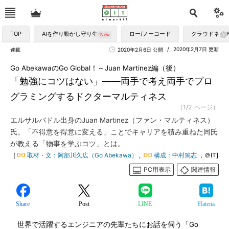
TOP
AIを作り動かし守り生かす
ロー/ノーコード
クラウドネイ
2020年2月7日 更新
連載
2020年2月6日 公開
Go AbekawaのGo Global！～Juan Martinez編（後）
「勉強にコツはない」――両手で考え両手でプロ
グラミングするドクターマルティネス
（1/2 ページ）
エルサルバドル出身のJuan Martinez（ファン・マルティネス）
氏。「不得意を得意に変える」ことでキャリアを積み重ねた同氏
が教える「物事を学ぶコツ」とは。
[
取材・文：阿部川久広（Go Abekawa）
,
構成：中村篤志
，＠IT]
PC用表示
関連情報
Share
Post
LINE
Hatena
世界で活躍するエンジニアの先輩たちにお話を伺う「Go