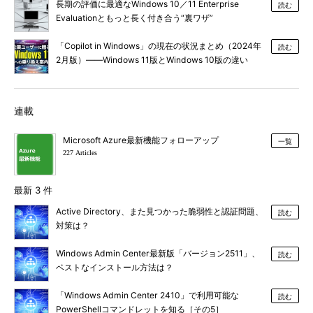
長期の評価に最適なWindows 10／11 Enterprise
読む
Evaluationともっと長く付き合う“裏ワザ”
「Copilot in Windows」の現在の状況まとめ（2024年
読む
2月版）――Windows 11版とWindows 10版の違い
は？
連載
Microsoft Azure最新機能フォローアップ
一覧
227 Articles
最新 3 件
Active Directory、また見つかった脆弱性と認証問題、
読む
対策は？
Windows Admin Center最新版「バージョン2511」、
読む
ベストなインストール方法は？
「Windows Admin Center 2410」で利用可能な
読む
PowerShellコマンドレットを知る［その5］