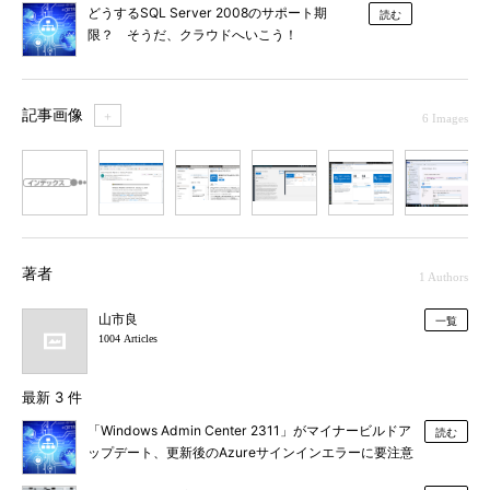
どうするSQL Server 2008のサポート期
読む
限？ そうだ、クラウドへいこう！
記事画像
＋
6 Images
1
2
3
4
5
6
著者
1 Authors
山市良
一覧
1004 Articles
最新 3 件
「Windows Admin Center 2311」がマイナービルドア
読む
ップデート、更新後のAzureサインインエラーに要注意