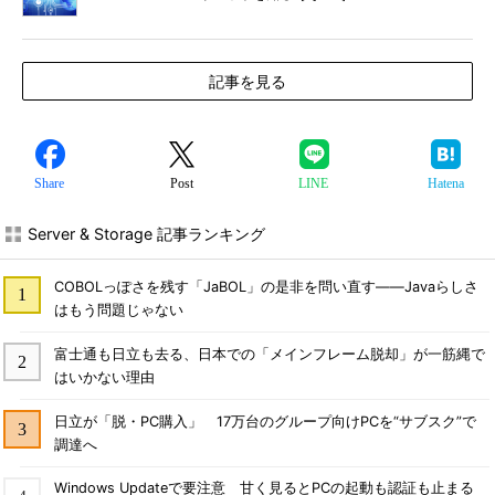
――Migration関連コマンドレット／PowerShellTools
関連コマンドレット
記事を見る
Share
Post
LINE
Hatena
Server & Storage 記事ランキング
COBOLっぽさを残す「JaBOL」の是非を問い直す――Javaらしさ
はもう問題じゃない
富士通も日立も去る、日本での「メインフレーム脱却」が一筋縄で
はいかない理由
日立が「脱・PC購入」 17万台のグループ向けPCを“サブスク”で
調達へ
Windows Updateで要注意 甘く見るとPCの起動も認証も止まる