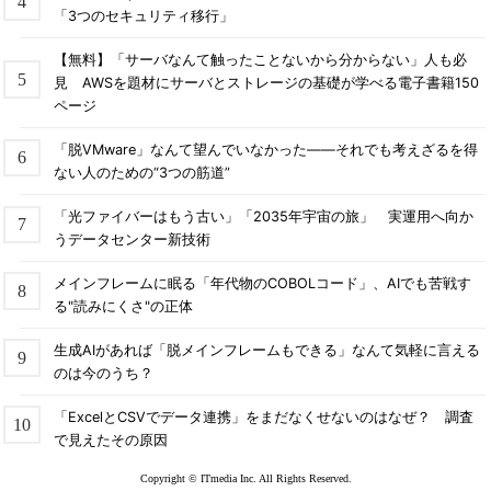
「3つのセキュリティ移行」
【無料】「サーバなんて触ったことないから分からない」人も必
見 AWSを題材にサーバとストレージの基礎が学べる電子書籍150
ページ
「脱VMware」なんて望んでいなかった――それでも考えざるを得
ない人のための“3つの筋道”
「光ファイバーはもう古い」「2035年宇宙の旅」 実運用へ向か
うデータセンター新技術
メインフレームに眠る「年代物のCOBOLコード」、AIでも苦戦す
る"読みにくさ"の正体
生成AIがあれば「脱メインフレームもできる」なんて気軽に言える
のは今のうち？
「ExcelとCSVでデータ連携」をまだなくせないのはなぜ？ 調査
で見えたその原因
Copyright © ITmedia Inc. All Rights Reserved.