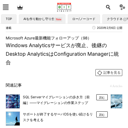
TOP
AIを作り動かし守り生かす
ロー/ノーコード
クラウドネイ
連載
2020年2月6日 公開
Microsoft Azure最新機能フォローアップ（98）
Windows Analyticsサービスが廃止、後継の
Desktop AnalyticsはConfiguration Managerに統
合
記事を見る
関連記事
4 Articles
SQL Serverマイグレーションの歩き方［前
読む
編］――マイグレーションの作業ステップ
サポートが終了するサーバOSを使い続けるリ
読む
スクを考える