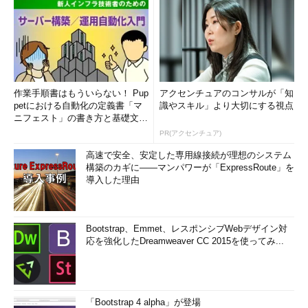
作業手順書はもういらない！ Pup
アクセンチュアのコンサルが「知
petにおける自動化の定義書「マ
識やスキル」より大切にする視点
ニフェスト」の書き方と基礎文法
まとめ (1/5)
PR(アクセンチュア)
高速で安全、安定した専用線接続が理想のシステム
構築のカギに――マンパワーが「ExpressRoute」を
導入した理由
Bootstrap、Emmet、レスポンシブWebデザイン対
応を強化したDreamweaver CC 2015を使ってみ...
「Bootstrap 4 alpha」が登場