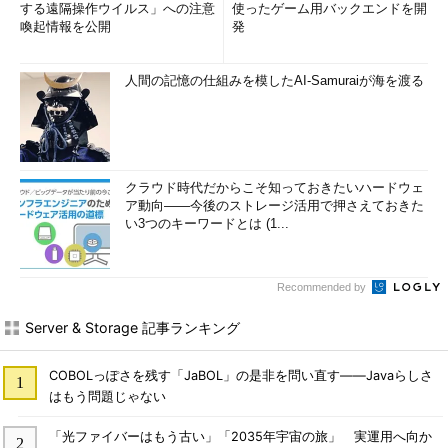
する遠隔操作ウイルス」への注意
使ったゲーム用バックエンドを開
喚起情報を公開
発
人間の記憶の仕組みを模したAI-Samuraiが海を渡る
クラウド時代だからこそ知っておきたいハードウェ
ア動向――今後のストレージ活用で押さえておきた
い3つのキーワードとは (1...
Recommended by
Server & Storage 記事ランキング
COBOLっぽさを残す「JaBOL」の是非を問い直す――Javaらしさ
はもう問題じゃない
「光ファイバーはもう古い」「2035年宇宙の旅」 実運用へ向か