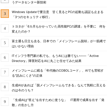
うデータセンター新技術
Windows Updateで要注意 甘く見るとPCの起動も認証も止まる
「3つのセキュリティ移行」
トヨタが「6カ月もかかっていた高性能PCの調達」を不要に 何を
変えたのか？
富士通も日立も去る、日本での「メインフレーム脱却」が一筋縄で
はいかない理由
ITインフラ専門家の私でも、もうAIには勝てない――「Active
Directory」障害対応をAIに丸ごと任せてみた結果
メインフレームに眠る「年代物のCOBOLコード」、AIでも苦戦す
る"読みにくさ"の正体
生成AIがあれば「脱メインフレームもできる」なんて気軽に言える
のは今のうち？
「生成AIは“答え”を出すために使うな」 IT運用で成果を出す「発
散」の生かし方