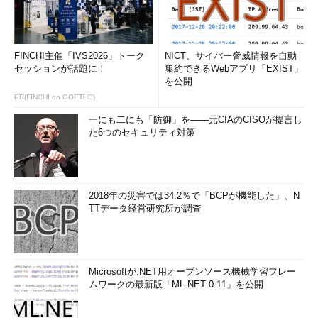
FINCHI主催「IVS2026」トーク
NICT、サイバー脅威情報を自動
セッションが話題に！
集約できるWebアプリ「EXIST」
を公開
PR(FINCHI on GOETHE)
一にも二にも「防御」を――元CIAのCISOが提言し
た6つのセキュリティ対策
2018年の災害では34.2％で「BCPが機能した」、N
TTデータ経営研究所が調査
Microsoftが.NET用オープンソース機械学習フレー
ムワークの最新版「ML.NET 0.11」を公開