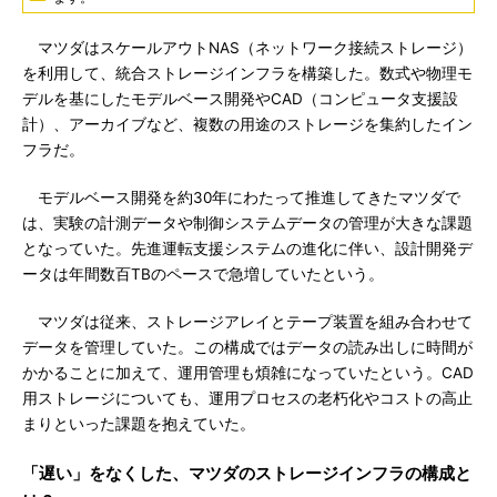
マツダはスケールアウトNAS（ネットワーク接続ストレージ）
を利用して、統合ストレージインフラを構築した。数式や物理モ
デルを基にしたモデルベース開発やCAD（コンピュータ支援設
計）、アーカイブなど、複数の用途のストレージを集約したイン
フラだ。
モデルベース開発を約30年にわたって推進してきたマツダで
は、実験の計測データや制御システムデータの管理が大きな課題
となっていた。先進運転支援システムの進化に伴い、設計開発デ
ータは年間数百TBのペースで急増していたという。
マツダは従来、ストレージアレイとテープ装置を組み合わせて
データを管理していた。この構成ではデータの読み出しに時間が
かかることに加えて、運用管理も煩雑になっていたという。CAD
用ストレージについても、運用プロセスの老朽化やコストの高止
まりといった課題を抱えていた。
「遅い」をなくした、マツダのストレージインフラの構成と