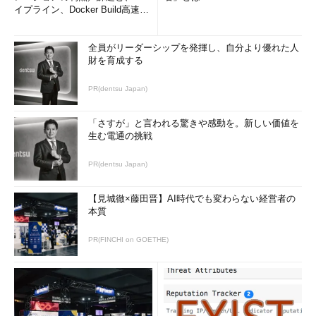
イプライン、Docker Build高速化
のコツ (1/2...
全員がリーダーシップを発揮し、自分より優れた人
財を育成する
PR(dentsu Japan)
「さすが」と言われる驚きや感動を。新しい価値を
生む電通の挑戦
PR(dentsu Japan)
【見城徹×藤田晋】AI時代でも変わらない経営者の
本質
PR(FINCHI on GOETHE)