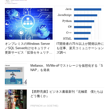
オンプレミスのWindows Server
IT開発者の75％以上が開発以外に
／SQL Server向けセキュリティ
も従事、楽天コミュニケーション
更新サービス「拡張セキュリティ
ズ調べ
更新プログ...
Mellanox、NVMe-oFでストレージを仮想化する「S
NAP」を発表
【西野亮廣】ビジネス書最新刊『北極星 僕たちは
どう働くか』
PR(FINCHI on GOETHE)