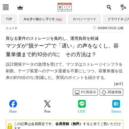
TOP
AIを作り動かし守り生かす
ロー/ノーコード
クラウドネイ
ニュース
2026年7月2日 公開
異なる要件のストレージを集約し、運用負荷を軽減
マツダが“脱テープ”で「遅い」の声をなくし、容
量単価まで約10分の1に その方法は？
設計開発データの急増を受けて、マツダはストレージインフラを
刷新。テープ装置へのデータ退避を不要にしつつ、容量単価を従
来の約10分の1に削減した。実現のポイントを紹介する。
[＠IT]
PC用表示
関連情報
Share
Post
LINE
Hatena
この記事は会員限定です。
会員登録（無料）
すると全てご覧いただけ
ます。