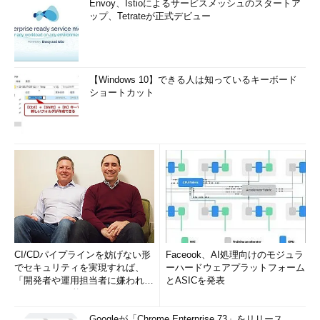
Envoy、Istioによるサービスメッシュのスタートア
ップ、Tetrateが正式デビュー
【Windows 10】できる人は知っているキーボード
ショートカット
CI/CDパイプラインを妨げない形
Faceook、AI処理向けのモジュラ
でセキュリティを実現すれば、
ーハードウェアプラットフォーム
「開発者や運用担当者に嫌われな
とASICを発表
いWAF」は可能か
Googleが「Chrome Enterprise 73」をリリース