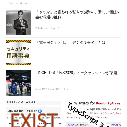
のコツ (1/2...
PR(dentsu Japan)
「さすが」と言われる驚きや感動を。新しい価値を
生む電通の挑戦
PR(dentsu Japan)
「電子署名」とは、「デジタル署名」とは
FINCHI主催「IVS2026」トークセッションが話題
に！
PR(FINCHI on GOETHE)