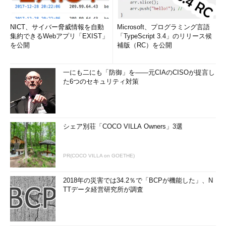
NICT、サイバー脅威情報を自動
Microsoft、プログラミング言語
集約できるWebアプリ「EXIST」
「TypeScript 3.4」のリリース候
を公開
補版（RC）を公開
一にも二にも「防御」を――元CIAのCISOが提言し
た6つのセキュリティ対策
シェア別荘「COCO VILLA Owners」3選
PR(COCO VILLA on GOETHE)
2018年の災害では34.2％で「BCPが機能した」、N
TTデータ経営研究所が調査