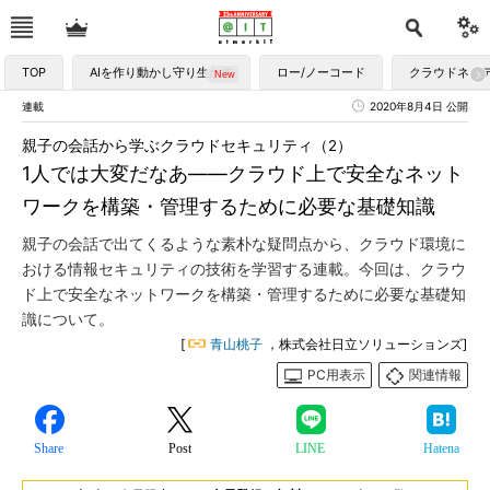
TOP
AIを作り動かし守り生かす
ロー/ノーコード
クラウドネイ
連載
2020年8月4日 公開
親子の会話から学ぶクラウドセキュリティ（2）
1人では大変だなあ――クラウド上で安全なネット
ワークを構築・管理するために必要な基礎知識
親子の会話で出てくるような素朴な疑問点から、クラウド環境に
おける情報セキュリティの技術を学習する連載。今回は、クラウ
ド上で安全なネットワークを構築・管理するために必要な基礎知
識について。
[
青山桃子
，株式会社日立ソリューションズ]
PC用表示
関連情報
Share
Post
LINE
Hatena