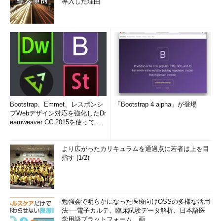
導入した理由
Bootstrap、Emmet、レスポンシ
「Bootstrap 4 alpha」が登場
ブWebデザイン対応を強化したDr
eamweaver CC 2015を使って
み...
より広がったカリキュラムを通過点に若者は上を目
指す (1/2)
勉強会で明らかになった医療向けOSSの多様な活用
法──電子カルテ、臨床試験データ解析、日本語医
学用語プラットフォーム、画...