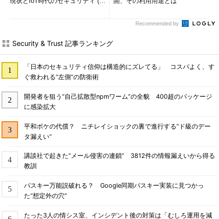
現状とIoT時代のセキュリティ (1/
開、その利用用途とは
2)
Recommended by
Security & Trust 記事ランキング
「日本のセキュリティ信仰は構造的にズレてる」 コスパよく、す
ぐ救われる“左側”の防衛術
開発者を狙う“自己拡散型npmワーム”の全貌 400超のパッケージ
に感染拡大
平和ボケの代償？ ニチレイショックの裏で進行する“ド級のデー
タ漏えい”
講談社で起きた“メール侵害の連鎖” 3812件の情報漏えいから得る
教訓
パスキー万能説破れる？ Google同期パスキー実装に見つかっ
た“想定外の穴”
たった3人の情シス室、インシデント後の対策は「むしろ運用を減