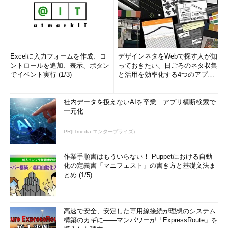
Excelに入力フォームを作成、コ
デザインネタをWebで探す人が知
ントロールを追加、表示、ボタン
っておきたい、日ごろのネタ収集
でイベント実行 (1/3)
と活用を効率化する4つのアプリ
(1/3)
社内データを扱えないAIを卒業 アプリ横断検索で
一元化
PR(ITmedia エンタープライズ)
作業手順書はもういらない！ Puppetにおける自動
化の定義書「マニフェスト」の書き方と基礎文法ま
とめ (1/5)
高速で安全、安定した専用線接続が理想のシステム
構築のカギに――マンパワーが「ExpressRoute」を