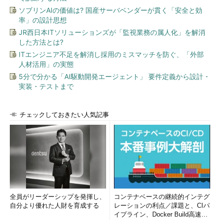
ソブリンAIの価値は? 国産サーバベンダーが貫く「安全と効
率」の設計思想
JR西日本ITソリューションズが「監視業務の属人化」を解消
した方法とは?
ITエンジニア不足を解消し採用のミスマッチを防ぐ、「外部
人材活用」の実態
5分で分かる「AI駆動開発エージェント」 要件定義から設計・
実装・テストまで
チェックしておきたい人気記事
全員がリーダーシップを発揮し、
コンテナベースの継続的インテグ
自分より優れた人財を育成する
レーションの利点／課題と、CIパ
イプライン、Docker Build高速化