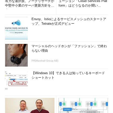
有力な選択肢、ノークリサーチが
ューション「Cloud Services Plat
中堅中小業のサーバ更新方針を調
form」はどうなるのか聞い...
査
Envoy、Istioによるサービスメッシュのスタートア
ップ、Tetrateが正式デビュー
マーシャルのヘッドホンが「ファッション」で終わ
らない理由
PR(Marshall Group AB)
【Windows 10】できる人は知っているキーボード
ショートカット