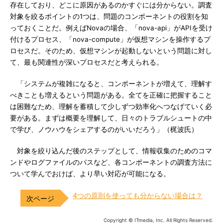
存在しており、どこに原因があるのかすぐには分からない。調査
対象を絞るポイントの1つは、問題のコンポーネントの役割を知
っておくことだ。例えばNovaの場合、「nova-api」がAPIを受け
付けるプロセス、「nova-compute」が仮想マシンを操作するプ
ロセスだ。そのため、仮想マシンが起動しないという問題に対し
て、最も関連性が深いプロセスだと考えられる。
「システムが複雑になると、コンポーネントが増えて、理解す
べきことも増えるという問題がある。全てを正確に把握すること
は困難なため、理解を蓄積して少しずつ効率化へつなげていく必
要がある。まずは概要を理解して、日々のトラブルシュートの中
で学び、ノウハウをシェアするのがいいだろう」（梶波氏）
対象を絞り込んだ後のステップとして、情報収集のためのコマ
ンドやログファイルのパスなど、各コンポーネントの調査方法に
ついて学んでおけば、より早い対応が可能になる。
4つの原則を使っても分からない場合は？
Copyright © ITmedia, Inc. All Rights Reserved.