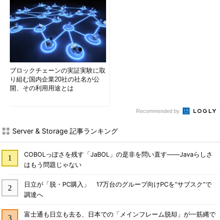
ブロックチェーンの実証実験に取
り組む国内企業20社の社名が公
開、その利用用途とは
Recommended by
Server & Storage 記事ランキング
COBOLっぽさを残す「JaBOL」の是非を問い直す――Javaらしさ
はもう問題じゃない
日立が「脱・PC購入」 17万台のグループ向けPCを“サブスク”で
調達へ
富士通も日立も去る、日本での「メインフレーム脱却」が一筋縄で