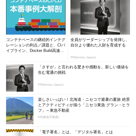
コンテナベースの継続的インテグ
全員がリーダーシップを発揮し、
レーションの利点／課題と、CIパ
自分より優れた人財を育成する
イプライン、Docker Build高速化
のコツ (1/2...
PR(dentsu Japan)
「さすが」と言われる驚きや感動を。新しい価値を
生む電通の挑戦
PR(dentsu Japan)
楽しさいっぱい！北海道・ニセコで避暑の夏旅 絶景
とアクティビティが揃う「ニセコ東急 グラン・ヒラ
フ」～東急不動産
PR(東急不動産)
「電子署名」とは、「デジタル署名」とは