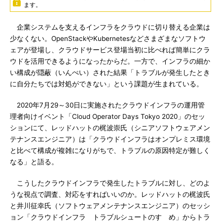
ます。
企業システムを支えるインフラをクラウドに切り替える企業は
少なくない。OpenStackやKubernetesなどさまざまなソフトウ
ェアが登場し、クラウドサービス登場当初に比べれば簡単にクラ
ウドを活用できるようになったからだ。一方で、インフラの細か
い構成が隠蔽（いんぺい）された結果「トラブルが発生したとき
に自分たちでは対処ができない」という課題が生まれている。
2020年7月29～30日に実施されたクラウドインフラの運用管
理者向けイベント「Cloud Operator Days Tokyo 2020」のセッ
ションにて、レッドハットの梶波崇氏（シニアソフトウェアメン
テナンスエンジニア）は「クラウドインフラはオンプレミス環境
と比べて構成が複雑になりがちで、トラブルの原因特定が難しく
なる」と語る。
こうしたクラウドインフラで発生したトラブルに対し、どのよ
うな視点で調査、対応をすればいいのか。レッドハットの梶波氏
と井川征幸氏（ソフトウェアメンテナンスエンジニア）のセッシ
ョン「クラウドインフラ トラブルシュートのすゝめ」からトラ