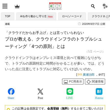
TOP
AIを作り動かし守り生かす
ロー/ノーコード
クラウドネイ
連載
2020年9月17日 公開
「クラウドだからお手上げ」とは言っていられない
プロが教える、クラウドインフラのトラブルシュ
ーティング「4つの原則」とは
（1/2 ページ）
クラウドインフラはオンプレミス環境と比べて複雑になりがち
で、トラブルの原因特定に時間がかかることが多い。では、どう
いった点に注意してトラブルに対応していけばいいのか。
[
廣瀬治郎
，＠IT]
PC用表示
関連情報
Share
Post
LINE
Hatena
この記事は会員限定です。
会員登録（無料）
すると全てご覧いただけ