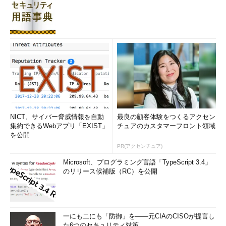
NICT、サイバー脅威情報を自動
最良の顧客体験をつくるアクセン
集約できるWebアプリ「EXIST」
チュアのカスタマーフロント領域
を公開
PR(アクセンチュア)
Microsoft、プログラミング言語「TypeScript 3.4」
のリリース候補版（RC）を公開
一にも二にも「防御」を――元CIAのCISOが提言し
た6つのセキュリティ対策