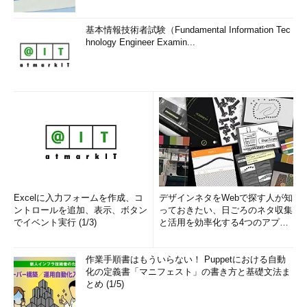
基本情報技術者試験（Fundamental Information Tec
hnology Engineer Examin...
Excelに入力フォームを作成、コ
デザインネタをWebで探す人が知
ントロールを追加、表示、ボタン
っておきたい、日ごろのネタ収集
でイベント実行 (1/3)
と活用を効率化する4つのアプリ
(1/3)
作業手順書はもういらない！ Puppetにおける自動
化の定義書「マニフェスト」の書き方と基礎文法ま
とめ (1/5)