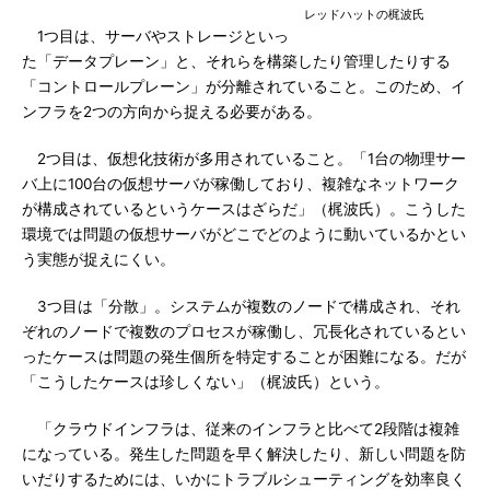
レッドハットの梶波氏
1つ目は、サーバやストレージといっ
た「データプレーン」と、それらを構築したり管理したりする
「コントロールプレーン」が分離されていること。このため、イ
ンフラを2つの方向から捉える必要がある。
2つ目は、仮想化技術が多用されていること。「1台の物理サー
バ上に100台の仮想サーバが稼働しており、複雑なネットワーク
が構成されているというケースはざらだ」（梶波氏）。こうした
環境では問題の仮想サーバがどこでどのように動いているかとい
う実態が捉えにくい。
3つ目は「分散」。システムが複数のノードで構成され、それ
ぞれのノードで複数のプロセスが稼働し、冗長化されているとい
ったケースは問題の発生個所を特定することが困難になる。だが
「こうしたケースは珍しくない」（梶波氏）という。
「クラウドインフラは、従来のインフラと比べて2段階は複雑
になっている。発生した問題を早く解決したり、新しい問題を防
いだりするためには、いかにトラブルシューティングを効率良く